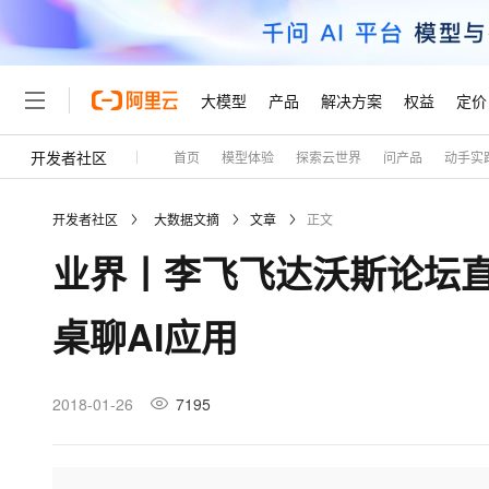
大模型
产品
解决方案
权益
定价
开发者社区
首页
模型体验
探索云世界
问产品
动手实
大模型
产品
解决方案
权益
定价
云市场
伙伴
服务
了解阿里云
精选产品
精选解决方案
普惠上云
产品定价
精选商城
成为销售伙伴
售前咨询
为什么选择阿里云
千问AI平台
开发者社区
大数据文摘
文章
正文
了解云产品的定价详情
大模型服务平台百炼
睿译宝，AI翻译排版一
普惠上云 官方力荐
分销伙伴
在线服务
网站建设
什么是云计算
大
业界丨李飞飞达沃斯论坛直
大模型服务与应用平台
上传文档即自动完成翻译和
云服务器38元/年起，超
咨询伙伴
多端小程序
技术领先
云上成本管理
售后服务
轻量应用服务器
GLM-5.2：长任务时代
官方推荐返现计划
大模型
精选产品
精选解决方案
Salesforce 国际版订阅
稳定可靠
桌聊AI应用
管理和优化成本
推荐新用户得奖励，单订单
销售伙伴合作计划
自助服务
友盟天域
安全合规
人工智能与机器学习
AI
文本生成
云数据库 RDS
Hermes Agent，打造
云工开物
无影生态合作计划
在线服务
观测云
分析师报告
自主进化，持久记忆，越用
高校专属算力普惠，学生认
计算
互联网应用开发
2018-01-26
7195
Qwen3.8-Max
HOT
Salesforce On Alibaba C
工单服务
Tuya 物联网平台阿里云
研究报告与白皮书
人工智能平台 PAI
快速拥有专属 OpenClaw
大模
Consulting Partner 合
大数据
容器
智能体时代全能旗舰模型
免费试用
短信专区
一站式AI开发、训练和推
蓝凌 OA
AI 大模型销售与服务生
现代化应用