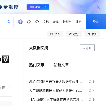
文档
备案
控制台
注册
登录
个人
积分
发布
验
作计划
器
AI 活动
专业服务
服务伙伴合作计划
开发者社区
加入我们
产品动态
服务平台百炼
阿里云 OPC 创新助力计划
大数据文摘
一站式生成采购清单，支持单品或批量购买
+ 订阅
可编辑精美 PPT 文稿
S产品伙伴计划（繁花）
峰会
CS
造的大模型服务与应用开发平台
Agency Agents：拥有专属领域专家
AI 生产力先锋
Al MaaS 服务伙伴赋能合作
域名
博文
Careers
至高可申请百万元
Qwen3.8-Max 模型上线
O圆
 轻松生成专业的 PPT
开启高性价比 AI 编程新体验
弹性可伸缩的云计算服务
先锋实践拓展 AI 生产力的边界
多领域专家智能体,一键组建 AI 虚拟交付团队
Token 补贴，五大权
计划
海大会
伙伴信用分合作计划
商标
问答
社会招聘
热门文章
最新文章
益加速 OPC 成功
帕鲁游戏服务器
SS
HappyHorse 打造一站式影视创作平台
飞天发布时刻
HOT
Open Search 向量检索版支
划
备案
电子书
校园招聘
联机服务器，轻松开启游戏
视频创作，一键激活电商全链路生产力
稳定、安全、高性价比、高性能的云存储服务
所见，即是所愿
持视频检索 Pipeline 功能
可视化编排打通从文字构思到成片全链路闭环
更多支持
划
公司注册
镜像站
视频生成
语音识别与合成
 智能体与工作流应用
漫剧工坊：一站式动画创作平台
AI 实训营
应用身份服务 (IDaaS)
AI加持的阿里云飞天大数据平台技术
6
合作伙伴培训与认证
划
上云迁移
站生成，高效打造优质广告素材
全接入的云上超级电脑
通过阿里云百炼高效搭建AI应用,助力高效开发
快速生产连贯的高质量长漫剧
从基础到进阶，Agent 创客手把手教你
OpenClaw 管理能力上线
揭秘
版权
lScope
我要反馈
e-1.1-T2V
Qwen3-TTS-Flash
人工智能和机器人将成为数据中心最
4
查询合作伙伴
n Alibaba Cloud ISV 合作
代维服务
建企业门户网站
10 分钟搭建微信、支付宝小程序
MaxCompute MaxFrame 提
佳“伴侣”
畅细腻的高质量视频
离线语音合成大模型，多语言方言自适应，低延迟高稳定
创新加速
ope
【AI 场景】人工智能在自然语言理解
登录合作伙伴管理后台
我要建议
9
站，无忧落地极速上线
以可视化方式快速构建移动和 PC 门户网站
国内短信简单易用，安全可靠，秒级触达，全球覆盖200+国家和地区。
高效部署网站，快速应用到小程序
供自动弹性内存功能
方面的挑战和解决方案