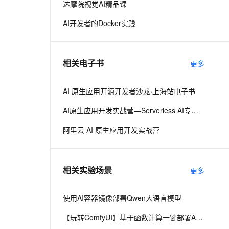
达摩院视觉AI精品课
AI开发者的Docker实践
息提取
与 AI 智能体进行实时音视频通话
从文本、图片、视频中提取结构化的属性信息
构建支持视频理解的 AI 音视频实时通话应用
t.diy 一步搞定创意建站
构建大模型应用的安全防护体系
相关电子书
更多
通过自然语言交互简化开发流程,全栈开发支持
通过阿里云安全产品对 AI 应用进行安全防护
AI 原生应用开源开发者沙龙·上海站电子书
AI原生应用开发实战营—Serverless AI专场·北京
阿里云 AI 原生应用开发实战营
相关实验场景
更多
使用AI容器镜像部署Qwen大语言模型
【玩转ComfyUI】基于函数计算一键部署AI生图平台ComfyUI