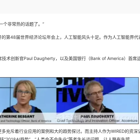
Deepseek-v4-pro
HappyHors
同享
万小智 AI 建站低至 15元/月
Qoder CN
AI 短剧/漫剧
云原生数据库 
快递物流查询
WordPress
成为服务伙
高校合作
点，立即开启云上创新
覆盖公网/内网、递归/权威、移动APP等全场景解析服务
送.CN域名，送备案服务码
基于千问大模型等，支持代码智能生成、研发智能问答
AI助力短剧
态智能体模型
旗舰 MoE 大模型，百万上下文与顶尖推理能力
图生视频，流
Ubuntu
服务生态伙伴
云工开物
企业应用
Works
Night Plan 支持 Qwen 3.8-Max
云原生大数据计算服务 MaxCompute
AI 办公
容器服务 Kub
一个非常热的话题了。”
NEW
GLM-5.2
Wan2.7-T
Red Hat
30+ 款产品免费体验
Data Agent 驱动的一站式 Data+AI 开发治理平台
夜间 5 折，Qwen/Meoo/TokenPlan 客户专享
面向分析的企业级SaaS模式云数据仓库
AI智能应用
提供一站式管
科研合作
视觉 Coding、空间感知、多模态思考等全面升级
1M上下文，专为长程任务能力而生
ERP
召开的第48届世界经济论坛年会上，人工智能风头十足。作为人工智能界代
堂（旗舰版）
SUSE
智能客服
CRM
防护产品
2个月
自动承接线索
建站小程序
Paul Daugherty，以及美国银行（Bank of America）首
OA 办公系统
AI 应用构建
大模型原生
力提升
财税管理
模板建站
Qoder
大模型服务平台百炼-应用模版
HOT
NEW
面向真实软件
个人版上线、团队版降价；千问3.8-Max首发发尝鲜
丰富多元化的应用模版和解决方案
400电话
定制建站
万有无界
大模型服务平台百炼-智能体
方案
广告营销
模板小程序
的模型效果
灵活可视化地构建企业级 Agent
定制小程序
秒悟
人工智能平台 PAI
APP 开发
云端极速 AI 
新一代 AI 视频生成模型，深度适配广告营销等场景
AI Native 的算法工程平台，一站式完成建模、训练、推理服务部署
建站系统
更多充斥着行业应用的案例和大的趋势探讨。而主持人作为WIRED的资深
“2018AI趋势“、”人类会不会失业“等老生长谈问题，让人略有失望。