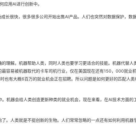
何应用AI进行创新中。
市场成长很快，很多很多公司开始出售AI产品。人们也突然对数据保护，数
s”才是正确的理解。机器帮助人类，同时人类也要学习更适合的技能。机器代替人
最容易被机器取代的卡车司机行业，仅在美国现在还有150，000就业
同时也有大概6百万的就业机会正在招聘。所以问题是如何更好的匹配人类
中。机器会给人类创造更新种类的就业机会，现在来看，在AI技术方面的
始了。人类就是不挺创新的生物。人们常常忽略的一点还有如何利用机器