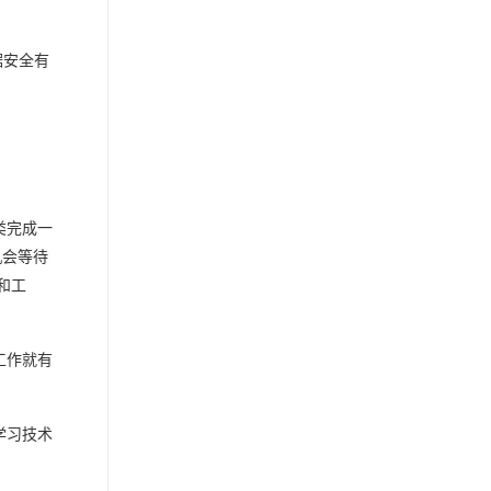
据安全有
类完成一
机会等待
和工
工作就有
学习技术