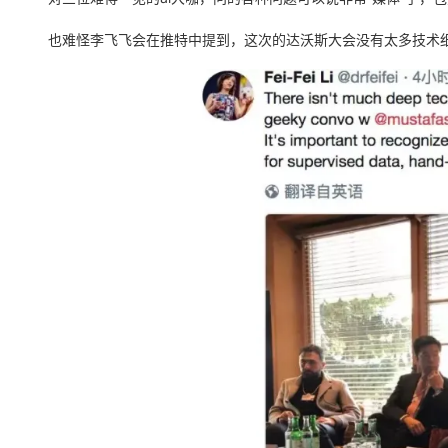
大模型解决方案
迁移与运维管理
也难怪李飞飞会在推特中提到，这次的达沃斯大会没有太多技术细
快速部署 Dify，高效搭建 
专有云
10 分钟在聊天系统中增加