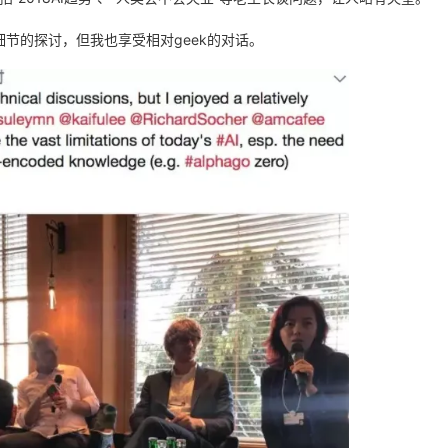
节的探讨，但我也享受相对geek的对话。
AI 应用
10分钟微调：让0.6B模型媲美235B模
多模态数据信
型
依托云原生高可用架构,实现Dify私有化部署
用1%尺寸在特定领域达到大模型90%以上效果
一个 AI 助手
超强辅助，Bol
即刻拥有 DeepSeek-R1 满血版
在企业官网、通讯软件中为客户提供 AI 客服
多种方案随心选，轻松解锁专属 DeepSeek