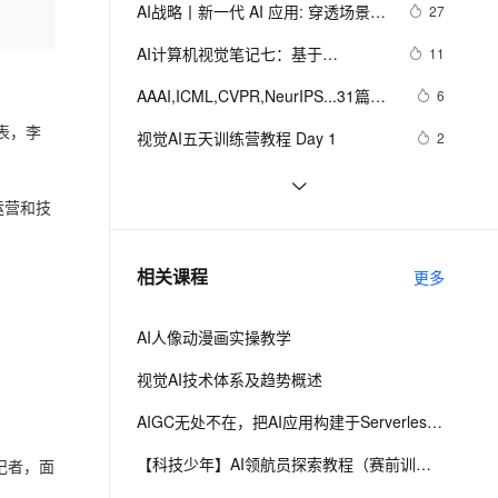
安全
我要投诉
e-1.1-I2V
Cosyvoice-V3-Flash
AI战略丨新一代 AI 应用: 穿透场景，
27
PolarDB
上云场景组合购
Milvus 弹性伸缩功能新增节
伴
释放价值
漫剧创作，剧本、分镜、视频高效生成
100%兼容MySQL、PostgreSQL，兼容Oracle，支持集中和分布式
覆盖90%+业务场景，专享组合折扣价
点支持范围
畅自然，细节丰富
高表现力语音合成大模型，语音克隆听感自然
VPN
AI计算机视觉笔记七：基于
11
mediapipe的虚拟鼠标控制
ernetes 版 ACK
云聚AI 严选权益
AI 原生数据库服务发布
SSL 证书
AAAI,ICML,CVPR,NeurIPS...31篇国
2V
Fun-ASR
6
，一键激活高效办公新体验
理容器应用的 K8s 服务
精选AI产品，从模型到应用全链提效
Agent 数据网关
际七大AI顶会2021年度Best Papers 
文戏情感细腻自然，动作戏激烈拳拳到肉，实现更强表演能力
支持中英文自由切换，具备更强的噪声鲁棒性
堡垒机
表，李
视觉AI五天训练营教程 Day 1
2
一文回顾（1）
AI 用量加速计划
云原生数据库 PolarDB
防火墙
、识别商机，让客服更高效、服务更出色。
新老同享，达量后返
Agentic Database 发布
固特异（Goodyear）利用人工智能
10
和物联网实现数字化转型的惊人方式
席运营和技
主机安全
应用
AI战略丨协同共治，应对 AI 时代安全
5
新挑战
千问办公
NEW
【学习记录】《DeepLearning.ai》
10
AI 应用及服务市场
相关课程
更多
的智能体编程平台
一站式AI生产力平台
第十课：卷积神经网络
(Convolutional Neural Networks)
AI 应用
伶鹊
AI人像动漫画实操教学
企业级人与Agent协作平台，接入和调度多个数字员工
智能客服平台，对话机器人、对话分析、智能外呼
大模型
视觉AI技术体系及趋势概述
大模型服务平台百炼 - 全妙
自然语言处理
AIGC无处不在，把AI应用构建于Serverless之上
应用创作平台
多模态内容创作工具，已接入 DeepSeek
数据标注
【科技少年】AI领航员探索教程（赛前训练）
记者，面
机器学习