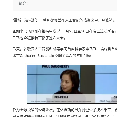
存储
天池大赛
Qwen3.7-Plus
简介：
云解析DNS
解决方案免费试用 新老
电子合同
最高领取价值200元试用
能看、能想、能动手的多模
安全
网络与CDN
AI 算法大赛
畅捷通
大数据开发治理平台 Data
AI 产品 免费试用
“雪城【达沃斯】一整周都覆盖在人工智能的热潮之中。AI诚然是
网络
安全
云开发大赛
Qwen3-VL-Plus
Tableau 订阅
1亿+ 大模型 tokens 和 
可观测
入门学习赛
正如李飞飞刚刚在推特中所说，1月23日至26日在瑞士达沃斯
中间件
AI空中课堂在线直播课
云防火墙
140+云产品 免费试用
飞飞也全程推特直播了这次大会。
上云与迁云
云原生的云上边界网络安全
产品新客免费试用，最长1
数据库
生态解决方案
昨天，谷歌云人工智能和机器学习首席科学家李飞飞、埃森哲首席技术创新官
大模型服务
企业出海
大模型ACA认证体验
大数据计算
术官Catherine Bessant同桌聊了聊AI的应用问题。
助力企业全员 AI 认知与能
行业生态解决方案
千问AI平台-Token Plan
政企业务
媒体服务
开发者生态解决方案
企业服务与云通信
千问AI平台-模型体验
AI 开发和 AI 应用解决
在线体验全尺寸、多种模态
域名与网站
Happy 系列大模型
终端用户计算
Serverless
作为全球顶级的经济论坛，在达沃斯的AI探讨也少了技术细节，
开发工具
对三位难得一见的ai大咖，问的各种问题可以说非常“媒体”了，包括