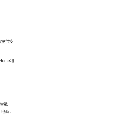
的提供技
ome利
大量数
：电商，