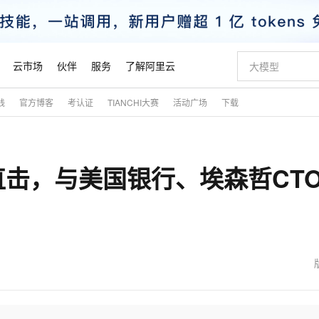
云市场
伙伴
服务
了解阿里云
践
官方博客
考认证
TIANCHI大赛
活动广场
下载
AI 特惠
数据与 API
成为产品伙伴
企业增值服务
最佳实践
价格计算器
AI 场景体
基础软件
产品伙伴合
阿里云认证
市场活动
配置报价
大模型
自助选配和估算价格
步到位
智启 AI 普惠权益
产品生态集成认证中心
企业支持计划
云上春晚
域名与网站
Qwen Audio：打造专属 AI 语音助手
千问官方 MaaS 平台，为开发者和 Agent 而生，新用户赠送 1 亿 + tokens 额度
一句话生成原生
AI Coding
阿里云Maa
2026 阿里云
云服务器 E
为企业打
数据集
Windows
大模型认证
模型
NEW
NEW
击，与美国银行、埃森哲CT
格式还原
值低价云产品抢先购
至高享 1亿+免费 tokens，加速 Al 应用落地
提供智能易用的域名与建站服务
Qwen-Audio-3.0-Realtime 端到端实时语音角色扮演
输入一句话想法,
智能编程，一键
安全可靠、
产品生态伙伴
专家技术服务
云上奥运之旅
弹性计算合作
阿里云中企出
手机三要素
宝塔 Linux
全部认证
价格优势
开源旗舰模型
即刻拥有 DeepSeek-V4-Pro
阿里云 OPC 创新助力计划
千问大模型
一键部署幻兽
AI 电商营销
对象存储 O
大模型
产品生态伙伴工作台
企业增值服务台
云栖战略参考
云存储合作计
云栖大会
身份实名认证
CentOS
训练营
推动算力普惠，释放技术红利
最高返9万
真正可用的 1M 上下文,一次完成代码全链路开发
快速构建应用程序和网站，即刻迈出上云第一步
轻松解锁专属 DeepSeek-V4-Pro
至高百万元 Token 补贴，加速一人公司成长
多元化、高性能、安全可靠的大模型服务
一键购买专属
从图文生成到
云上的中国
数据库合作计
活动全景
短信
Docker
图片和
自进化智能体
5 分钟轻松部署专属 QwenPaw
Token Plan 模型订阅计划
数字证书管理服务（原SSL证书）
高效搭建 AI
AI 广告创作
无影云电脑
企业成长
NEW
HOT
信息公告
看见新力量
云网络合作计
OCR 文字识别
JAVA
越聪明
证享300元代金券
全托管，含MySQL、PostgreSQL、SQL Server、MariaDB多引擎
Qwen3.8-Max 首发尝鲜，限时加量 10 倍，夜间低至2折
实现全站HTTPS，呈现可信的WEB访问
从聊天伙伴进化为能主动干活的本地数字员工
图文、视频一
随时随地安
魔搭 Mode
Kimi-K3
HappyHors
NEW
loud
服务实践
官网公告
金融模力时刻
Salesforce O
版
发票查验
全能环境
Claude Code + GStack 打造工程团队
千问办公，限时限量积分加倍
Qoder
低代码高效构
AI 建站
短信服务
型
NEW
作计划
Kimi 最新旗舰模型，长程编程与推理利器
让文字生成流
计划
创新中心
魔搭 ModelSc
健康状态
理服务
让AI从“聊天伙伴”进化为能干活的“数字员工”
安装技能 GStack，拥有专属 AI 工程团队
你的AI工作搭子，覆盖日常办公高频场景
面向真实软件的智能体编程平台
0 代码专业建
客户案例
天气预报查询
操作系统
态合作计划