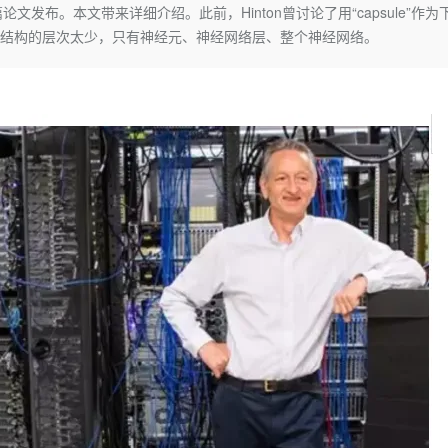
Deepseek-v4-pro
HappyHors
一篇论文发布。本文带来详细介绍。此前，Hinton曾讨论了用“capsule”作为
同享
万小智 AI 建站低至 15元/月
Qoder CN
AI 短剧/漫剧
云原生数据库 
快递物流查询
WordPress
成为服务伙
高校合作
题？结构的层次太少，只有神经元、神经网络层、整个神经网络。
点，立即开启云上创新
覆盖公网/内网、递归/权威、移动APP等全场景解析服务
送.CN域名，送备案服务码
基于千问大模型等，支持代码智能生成、研发智能问答
AI助力短剧
态智能体模型
旗舰 MoE 大模型，百万上下文与顶尖推理能力
图生视频，流
Ubuntu
服务生态伙伴
云工开物
企业应用
Works
Night Plan 支持 Qwen 3.8-Max
云原生大数据计算服务 MaxCompute
AI 办公
容器服务 Kub
NEW
GLM-5.2
Wan2.7-T
Red Hat
30+ 款产品免费体验
Data Agent 驱动的一站式 Data+AI 开发治理平台
夜间 5 折，Qwen/Meoo/TokenPlan 客户专享
面向分析的企业级SaaS模式云数据仓库
AI智能应用
提供一站式管
科研合作
视觉 Coding、空间感知、多模态思考等全面升级
1M上下文，专为长程任务能力而生
ERP
堂（旗舰版）
SUSE
智能客服
CRM
防护产品
2个月
自动承接线索
建站小程序
OA 办公系统
AI 应用构建
大模型原生
力提升
财税管理
模板建站
Qoder
大模型服务平台百炼-应用模版
HOT
NEW
面向真实软件
个人版上线、团队版降价；千问3.8-Max首发发尝鲜
丰富多元化的应用模版和解决方案
400电话
定制建站
万有无界
大模型服务平台百炼-智能体
方案
广告营销
模板小程序
的模型效果
灵活可视化地构建企业级 Agent
定制小程序
秒悟
人工智能平台 PAI
APP 开发
云端极速 AI 
新一代 AI 视频生成模型，深度适配广告营销等场景
AI Native 的算法工程平台，一站式完成建模、训练、推理服务部署
建站系统