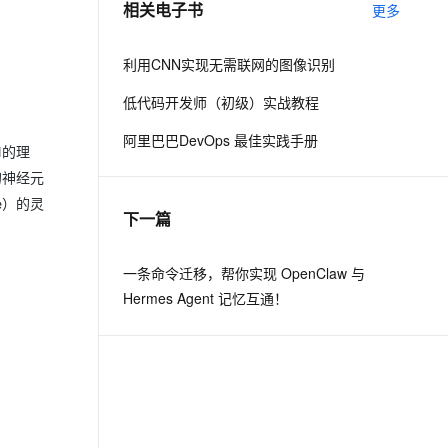
相关电子书
更多
息提取
与 AI 智能体进行实时音视频通话
利⽤CNN实现⽆需联⽹的图像识别
从文本、图片、视频中提取结构化的属性信息
构建支持视频理解的 AI 音视频实时通话应用
低代码开发师（初级）实战教程
t.diy 一步搞定创意建站
构建大模型应用的安全防护体系
通过自然语言交互简化开发流程,全栈开发支持
通过阿里云安全产品对 AI 应用进行安全防护
阿里巴巴DevOps 最佳实践手册
N的理
的神经元
e）的灵
下一篇
一条命令迁移，帮你实现 OpenClaw 与
Hermes Agent 记忆互通！