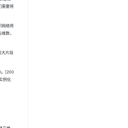
们需要将
积网络将
与维数，
较大片段
。[200
的实例化