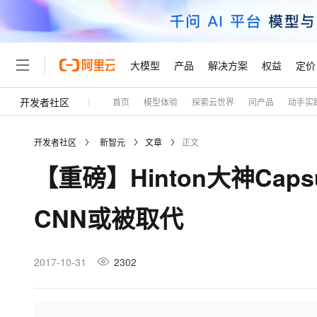
大模型
产品
解决方案
权益
定价
开发者社区
首页
模型体验
探索云世界
问产品
动手实
大模型
产品
解决方案
权益
定价
云市场
伙伴
服务
了解阿里云
精选产品
精选解决方案
普惠上云
产品定价
精选商城
成为销售伙伴
售前咨询
为什么选择阿里云
千问AI平台
开发者社区
新智元
文章
正文
了解云产品的定价详情
大模型服务平台百炼
千问办公，解锁你的工作
普惠上云 官方力荐
分销伙伴
在线服务
网站建设
什么是云计算
大
【重磅】Hinton大神Ca
大模型服务与应用平台
企业级Agent产品，直接
云服务器38元/年起，超
咨询伙伴
多端小程序
技术领先
云上成本管理
售后服务
轻量应用服务器
Agency Agents：拥
官方推荐返现计划
大模型
精选产品
精选解决方案
Salesforce 国际版订阅
稳定可靠
CNN或被取代
管理和优化成本
推荐新用户得奖励，单订单
销售伙伴合作计划
自助服务
友盟天域
安全合规
人工智能与机器学习
AI
文本生成
云数据库 RDS
HappyHorse 打造一
云工开物
无影生态合作计划
在线服务
观测云
分析师报告
高校专属算力普惠，学生认
计算
互联网应用开发
2017-10-31
2302
Qwen3.8-Max
HOT
Salesforce On Alibaba C
工单服务
Tuya 物联网平台阿里云
研究报告与白皮书
人工智能平台 PAI
快速拥有专属 OpenClaw
大模
Consulting Partner 合
大数据
容器
智能体时代全能旗舰模型
免费试用
短信专区
一站式AI开发、训练和推
蓝凌 OA
AI 大模型销售与服务生
现代化应用