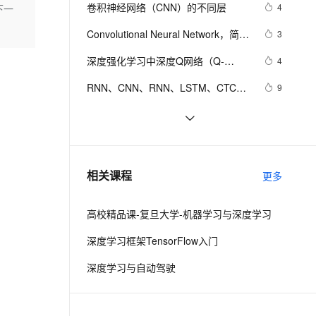
安全
我要投诉
e-1.1-I2V
Cosyvoice-V3-Flash
卷积神经网络（CNN）的不同层
4
下一
PolarDB
上云场景组合购
Milvus 弹性伸缩功能新增节
伴
Neural Networks)
漫剧创作，剧本、分镜、视频高效生成
100%兼容MySQL、PostgreSQL，兼容Oracle，支持集中和分布式
覆盖90%+业务场景，专享组合折扣价
点支持范围
畅自然，细节丰富
高表现力语音合成大模型，语音克隆听感自然
VPN
Convolutional Neural Network，简称 
3
CNN
ernetes 版 ACK
云聚AI 严选权益
AI 原生数据库服务发布
SSL 证书
深度强化学习中深度Q网络（Q-
2V
Fun-ASR
4
，一键激活高效办公新体验
理容器应用的 K8s 服务
精选AI产品，从模型到应用全链提效
Agent 数据网关
Learning+CNN）的讲解以及在Atari
文戏情感细腻自然，动作戏激烈拳拳到肉，实现更强表演能力
支持中英文自由切换，具备更强的噪声鲁棒性
堡垒机
RNN、CNN、RNN、LSTM、CTC算
9
游戏中的实战（超详细 附源码）
AI 用量加速计划
云原生数据库 PolarDB
法原理，pytorch实现LSTM算法
防火墙
、识别商机，让客服更高效、服务更出色。
新老同享，达量后返
Agentic Database 发布
【Pytorch(五)】基于 PyTorch 构建卷
5
积神经网络 CNN
主机安全
应用
【Python机器学习】卷积神经网络
6
Vgg19模型预测动物类别实战（附源
千问办公
NEW
【MATLAB第19期】基于贝叶斯
1
AI 应用及服务市场
相关课程
码和数据集）
更多
的智能体编程平台
一站式AI生产力平台
Bayes算法优化CNN-LSTM长短期记
忆网络的单列时间序列模型及多输入
AI 应用
伶鹊
高校精品课-复旦大学-机器学习与深度学习
单输出回归预测模型
企业级人与Agent协作平台，接入和调度多个数字员工
智能客服平台，对话机器人、对话分析、智能外呼
大模型
深度学习框架TensorFlow入门
大模型服务平台百炼 - 全妙
自然语言处理
深度学习与自动驾驶
应用创作平台
多模态内容创作工具，已接入 DeepSeek
数据标注
机器学习