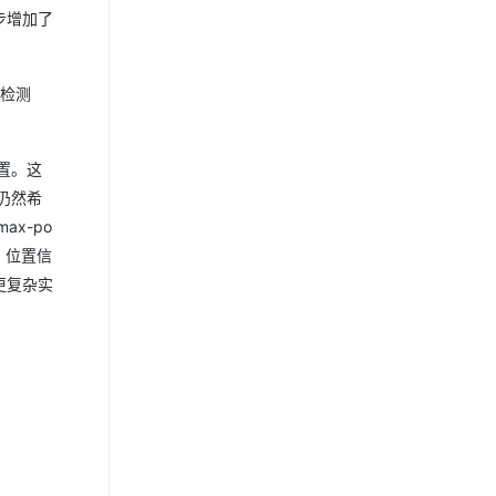
步增加了
征检测
置。这
仍然希
x-po
，位置信
更复杂实