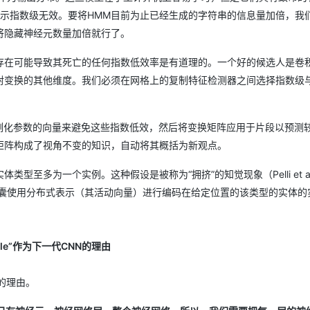
示指数级无效。要将HMM目前为止已经生成的字符串的信息量加倍，我
将隐藏神经元数量加倍就行了。
存在可能导致其死亡的任何指数低效率是有道理的。一个好的候选人是卷
射变换的其他维度。我们必须在网格上的复制特征检测器之间选择指数级
段的实例化参数的向量来避免这些指数低效，然后将变换矩阵应用于片段以预测
矩阵构成了视角不变的知识，自动将其概括为新观点。
至多为一个实例。这种假设是被称为“拥挤”的知觉现象（Pelli et al
许一个胶囊使用分布式表示（其活动向量）进行编码在给定位置的该类型的实体
sule”作为下一代CNN的理由
N的理由。