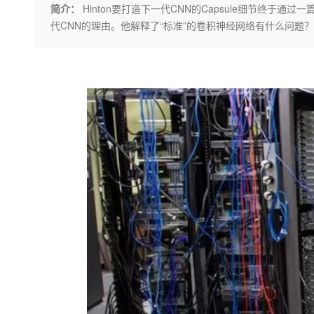
存储
天池大赛
Qwen3.7-Plus
简介：
Hinton要打造下一代CNN的Capsule细节终于通过
云解析DNS
解决方案免费试用 新老
电子合同
代CNN的理由。他解释了“标准”的卷积神经网络有什么问
最高领取价值200元试用
能看、能想、能动手的多模
安全
网络与CDN
AI 算法大赛
畅捷通
大数据开发治理平台 Data
AI 产品 免费试用
网络
安全
云开发大赛
Qwen3-VL-Plus
Tableau 订阅
1亿+ 大模型 tokens 和 
可观测
入门学习赛
中间件
AI空中课堂在线直播课
云防火墙
140+云产品 免费试用
上云与迁云
云原生的云上边界网络安全
产品新客免费试用，最长1
数据库
生态解决方案
大模型服务
企业出海
大模型ACA认证体验
大数据计算
助力企业全员 AI 认知与能
行业生态解决方案
千问AI平台-Token Plan
政企业务
媒体服务
开发者生态解决方案
企业服务与云通信
千问AI平台-模型体验
AI 开发和 AI 应用解决
在线体验全尺寸、多种模态
域名与网站
Happy 系列大模型
终端用户计算
Serverless
开发工具