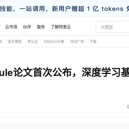
云市场
伙伴
服务
了解阿里云
践
官方博客
考认证
TIANCHI大赛
活动广场
下载
AI 特惠
数据与 API
成为产品伙伴
企业增值服务
最佳实践
价格计算器
AI 场景体
基础软件
产品伙伴合
阿里云认证
市场活动
配置报价
大模型
自助选配和估算价格
新方式
睿译宝，AI翻译排版一步到位
智启 AI 普惠权益
产品生态集成认证中心
企业支持计划
云上春晚
域名与网站
千问官方 MaaS 平台，为开发者和 Agent 而生，新用户赠送 1 亿 + tokens 额度
Qwen Aud
AI Coding
阿里云Maa
2026 阿里云
云服务器 E
为企业打
数据集
Windows
大模型认证
模型
NEW
NEW
psule论文首次公布，深度学习
交付可用成果
值低价云产品抢先购
上传文档即自动完成翻译和格式还原
至高享 1亿+免费 tokens，加速 Al 应用落地
提供智能易用的域名与建站服务
智能编程，一键
安全可靠、
产品生态伙伴
专家技术服务
云上奥运之旅
弹性计算合作
阿里云中企出
手机三要素
宝塔 Linux
全部认证
价格优势
有专属领域专家
GLM-5.2：长任务时代开源旗舰模型
阿里云 OPC 创新助力计划
千问大模型
即刻拥有 DeepS
AI 电商营销
对象存储 O
大模型
产品生态伙伴工作台
企业增值服务台
云栖战略参考
云存储合作计
云栖大会
身份实名认证
CentOS
训练营
推动算力普惠，释放技术红利
最高返9万
多领域专家智能体,一键组建 AI 虚拟交付团队
快速构建应用程序和网站，即刻迈出上云第一步
至高百万元 Token 补贴，加速一人公司成长
多元化、高性能、安全可靠的大模型服务
真正可用的 1M 上下文,一次完成代码全链路开发
轻松解锁专属 Dee
从图文生成到
云上的中国
数据库合作计
活动全景
短信
Docker
图片和
站式影视创作平台
Hermes Agent，打造自进化智能体
Token Plan 模型订阅计划
数字证书管理服务（原SSL证书）
5 分钟轻松部署
AI 广告创作
无影云电脑
企业成长
NEW
信息公告
看见新力量
云网络合作计
OCR 文字识别
JAVA
证享300元代金券
可视化编排打通从文字构思到成片全链路闭环
全托管，含MySQL、PostgreSQL、SQL Server、MariaDB多引擎
自主进化，持久记忆，越用越聪明
Qwen3.8-Max 首发尝鲜，限时加量 10 倍，夜间低至2折
实现全站HTTPS，呈现可信的WEB访问
图文、视频一
随时随地安
魔搭 Mode
Kimi-K3
HappyHors
NEW
loud
服务实践
官网公告
金融模力时刻
Salesforce O
版
发票查验
全能环境
Claude Code + GStack 打造工程团队
千问办公，限时限量积分加倍
Qoder
低代码高效构
AI 建站
短信服务
型
NEW
作计划
Kimi 最新旗舰模型，长程编程与推理利器
让文字生成流
计划
创新中心
魔搭 ModelSc
健康状态
理服务
让AI从“聊天伙伴”进化为能干活的“数字员工”
安装技能 GStack，拥有专属 AI 工程团队
你的AI工作搭子，覆盖日常办公高频场景
面向真实软件的智能体编程平台
0 代码专业建
客户案例
天气预报查询
操作系统
态合作计划