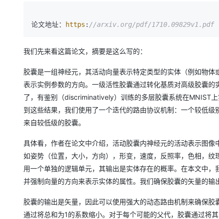
论文地址：
https
:
//arxiv.org/pdf/1710.09829v1.pdf
我们先来看这篇论文，摘要是这么写的：
胶囊是一组神经元，其活动向量表示特定类型的实体（例如物体
表示实例参数的方向。一级活性胶囊通过转化基质对高级胶囊的
了，有鉴别（discriminatively）训练的多层胶囊系统在
到这些结果，我们使用了一个迭代的路由协议机制：一个较低级
来自较低级的胶囊。
具体看，作者在论文中介绍，活动胶囊内神经元的活动表示图像
如姿势（位置，大小，方向），形变，速度，反照率，色相，纹
用一个单独的逻辑单元，其输出是实体存在的概率。在本文中，
并强制向量的方向来表示实体的属性。我们确保胶囊的矢量的输
胶囊的输出是矢量，因此可以使用强大的动态路由机制来确保胶
通过将总和为1的系数缩小。对于每个可能的父代，胶囊通过将其