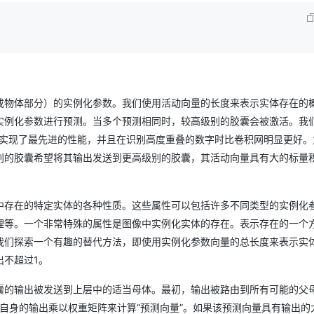
或物体部分）的实例化参数。我们使用活动向量的长度来表示实体存在的
实例化参数进行预测。当多个预测相同时，较高级别的胶囊会被激活。我
MNIST上实现了最先进的性能，并且在识别高度重叠的数字时比卷积网明显更好
别的胶囊希望将其输出发送到更高级别的胶囊，其活动向量具有大的标量
中存在的特定实体的各种性质。这些属性可以包括许多不同类型的实例化
理等。一个非常特殊的属性是图像中实例化实体的存在。表示存在的一个
我们探索一个有趣的替代方法，即使用实例化参数向量的总长度来表示实
出不超过1。
囊的输出被发送到上层中的适当母体。最初，输出被路由到所有可能的父
自身的输出乘以权重矩阵来计算“预测向量”。如果该预测向量具有输出的