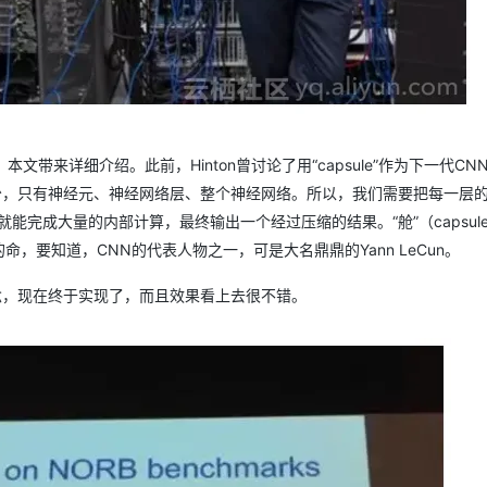
AI 应用
10分钟微调：让0.6B模型媲美235B模
多模态数据信
型
依托云原生高可用架构,实现Dify私有化部署
用1%尺寸在特定领域达到大模型90%以上效果
一个 AI 助手
超强辅助，Bol
即刻拥有 DeepSeek-R1 满血版
在企业官网、通讯软件中为客户提供 AI 客服
。本文带来详细介绍。此前，Hinton曾讨论了用“capsule”作为下一代CN
多种方案随心选，轻松解锁专属 DeepSeek
少，只有神经元、神经网络层、整个神经网络。所以，我们需要把每一层
来就能完成大量的内部计算，最终输出一个经过压缩的结果。“舱”（capsul
NN的命，要知道，CNN的代表人物之一，可是大名鼎鼎的Yann LeCun。
说的概念，现在终于实现了，而且效果看上去很不错。