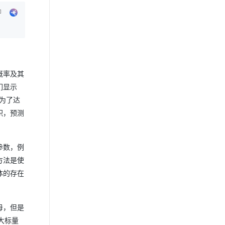
概率及其
们显示
。为了达
积，预测
参数，例
方法是使
体的存在
母，但是
大标量