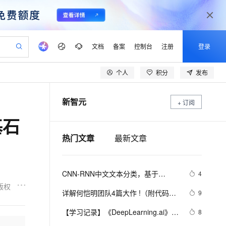
文档
备案
控制台
注册
登录
个人
积分
发布
验
作计划
器
AI 活动
专业服务
服务伙伴合作计划
开发者社区
加入我们
产品动态
服务平台百炼
阿里云 OPC 创新助力计划
新智元
一站式生成采购清单，支持单品或批量购买
+ 订阅
io：打造专属 AI 语音助手
S产品伙伴计划（繁花）
峰会
CS
造的大模型服务与应用开发平台
一句话生成原生可编辑精美 PPT 文稿
AI 生产力先锋
Al MaaS 服务伙伴赋能合作
域名
博文
Careers
至高可申请百万元
Qwen3.8-Max 模型上线
基石
开启高性价比 AI 编程新体验
弹性可伸缩的云计算服务
Qwen-Audio-3.0-Realtime 端到端实时语音角色扮演
输入一句话想法, 轻松生成专业的 PPT
先锋实践拓展 AI 生产力的边界
Token 补贴，五大权
计划
海大会
伙伴信用分合作计划
商标
问答
社会招聘
热门文章
最新文章
益加速 OPC 成功
eek-V4-Pro
SS
一键部署幻兽帕鲁游戏服务器
飞天发布时刻
HOT
Open Search 向量检索版支
划
备案
电子书
校园招聘
pSeek-V4-Pro
视频创作，一键激活电商全链路生产力
稳定、安全、高性价比、高性能的云存储服务
一键购买专属联机服务器，轻松开启游戏
所见，即是所愿
持视频检索 Pipeline 功能
更多支持
划
公司注册
镜像站
视频生成
语音识别与合成
专属 QwenPaw
漫剧工坊：一站式动画创作平台
AI 实训营
HOT
应用身份服务 (IDaaS)
CNN-RNN中文文本分类，基于
4
合作伙伴培训与认证
划
上云迁移
站生成，高效打造优质广告素材
全接入的云上超级电脑
从聊天伙伴进化为能主动干活的本地数字员工
快速生产连贯的高质量长漫剧
从基础到进阶，Agent 创客手把手教你
OpenClaw 管理能力上线
TensorFlow 实现
版权
lScope
我要反馈
e-1.1-T2V
Qwen3-TTS-Flash
详解何恺明团队4篇大作 !（附代码）| 
9
查询合作伙伴
n Alibaba Cloud ISV 合作
代维服务
建企业门户网站
10 分钟搭建微信、支付宝小程序
MaxCompute MaxFrame 提
从特征金字塔网络、Mask R-CNN到
畅细腻的高质量视频
离线语音合成大模型，多语言方言自适应，低延迟高稳定
创新加速
ope
【学习记录】《DeepLearning.ai》第
登录合作伙伴管理后台
我要建议
8
站，无忧落地极速上线
以可视化方式快速构建移动和 PC 门户网站
国内短信简单易用，安全可靠，秒级触达，全球覆盖200+国家和地区。
高效部署网站，快速应用到小程序
供自动弹性内存功能
学习分割一切
十课：卷积神经网络(Convolutional 