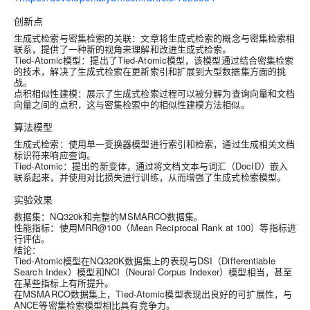
创新点
生成式检索与密集检索的关联
：文章将生成式检索的概念与密集检索相
联系，提供了一种新的视角来理解和改进生成式检索。
Tied-Atomic模型
：提出了Tied-Atomic模型，该模型通过结合密集检索
的技术，解决了生成式检索在更新索引和扩展到大型数据集方面的挑
战。
点积相似性建模
：展示了生成式检索过程可以被分解为查询向量和文档
向量之间的点积，这与密集检索中的相似性建模方法相似。
算法模型
生成式检索
：使用单一变换器模型进行索引和检索，通过生成相关文档
标识符来响应查询。
Tied-Atomic
：提出的新变体，通过将文档文本与词汇（DocID）嵌入
联系起来，并使用对比损失进行训练，从而增强了生成式检索模型。
实验效果
数据集
：NQ320k和完整的MSMARCO数据集。
性能指标
：使用MRR@100（Mean Reciprocal Rank at 100）等指标进
行评估。
结论
：
Tied-Atomic模型在NQ320K数据集上的表现与DSI（Differentiable
Search Index）模型和NCI（Neural Corpus Indexer）模型相当，甚至
在某些指标上有所提升。
在MSMARCO数据集上，Tied-Atomic模型表现出良好的可扩展性，与
ANCE等密集检索模型相比具有竞争力。