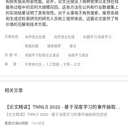
知损失提高检索性能。此外，论文还提出了两种变体以支持在线
服务过程中的实时大规模召回，这些方法在公共和行业数据集上
的实验结果证明了其有效性。对于从事电子商务搜索、推荐系统
和生成式检索研究的研究人员和工程师来说，这篇论文提供了有
价值的见解和技术方案。
文章标签：
自然语言处理
自然语言处理
机器学习/深度学习
数据挖掘
搜索推荐
算法
关键词：
深度学习检索论文速读
深度学习速读
来 源：
开发者社区
>
人工智能
>
文章
> 正文
相关文章
【论文精读】TNNLS 2022 - 基于深度学习的事件抽取研究综述
【论文精读】TNNLS 2022 - 基于深度学习的事件抽取研究综述
星辰大海AI领航
704