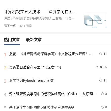
计算机视觉五大技术——深度学习在图像处理中的应用
深度学习利用多层神经网络实现人工智能，计算机视觉是其重要应用之一。图像分类通过卷积神经网络（CNN）判断图片类别，如“猫”或“狗”。目标检测不仅识别物体，还确定其位置，R-CNN系列模型逐步优化检测速度与精度。语义分割对图像每个像素分类，FCN开创像素级分类范式，DeepLab等进一步提升细节表现。实例分割结合目标检测与语义分割，Mask R-CNN实现精准实例区分。关键点检测用于人体姿态估计、人脸特征识别等，OpenPose和HRNet等技术推动该领域发展。这些方法在效率与准确性上不断进步，广泛应用于实际场景。
强了一点
1661
热门文章
最新文章
撒花！《神经网络与深度学习》中文教程正式开源！全
11
1
书 pdf、ppt 和代码一同放出
炎炎夏日适合在屋里学习深度学习
8825
2
深度学习Pytorch-Tensor函数
11
3
深入理解深度学习中的卷积神经网络（CNN）：从原理到
3
4
实践
基于深度学习的图像识别技术研究进展### 
8
5