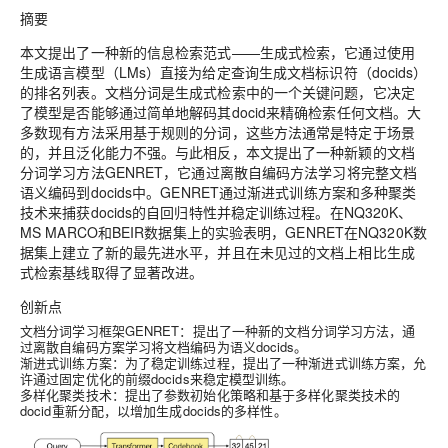
摘要
本文提出了一种新的信息检索范式——生成式检索，它通过使用
生成
语言模型
（LMs）直接为给定查询生成文档标识符（docids）
的排名列表。文档分词是生成式检索中的一个关键问题，它决定
了模型是否能够通过简单地解码其docid来精确检索任何文档。大
多数现有方法采用基于规则的分词，这些方法通常是特定于场景
的，并且泛化能力不强。与此相反，本文提出了一种新颖的文档
分词学习方法GENRET，它通过离散自编码方法学习将完整文档
语义编码到docids中。GENRET通过渐进式训练方案和多种聚类
技术来捕获docids的自回归特性并稳定训练过程。在NQ320K、
MS MARCO和BEIR数据集上的实验表明，GENRET在NQ320K数
据集上建立了新的最先进水平，并且在未见过的文档上相比生成
式检索基线取得了显著改进。
创新点
文档分词学习框架GENRET
：提出了一种新的文档分词学习方法，通
过离散自编码方案学习将文档编码为语义docids。
渐进式训练方案
：为了稳定训练过程，提出了一种渐进式训练方案，允
许通过固定优化的前缀docids来稳定模型训练。
多样化聚类技术
：提出了参数初始化策略和基于多样化聚类技术的
docid重新分配，以增加生成docids的多样性。