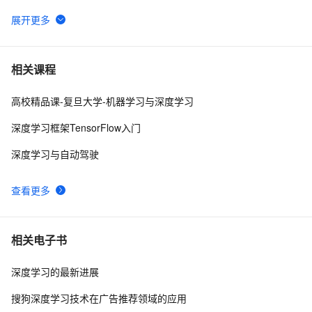
 深度学习中的图像风格迁移技术探析
10
6
Python深度学习面试：CNN、RNN与Transformer详解
12
7
相关课程
高校精品课-复旦大学-机器学习与深度学习
基于Pytorch的深度学习模型保存和加载方式
8
8
深度学习框架TensorFlow入门
使用PyTorch解决多分类问题：构建、训练和评估深度学
6
9
深度学习与自动驾驶
习模型
基于tensorflow深度学习的猫狗分类识别
4
10
查看更多
相关电子书
深度学习的最新进展
搜狗深度学习技术在广告推荐领域的应用