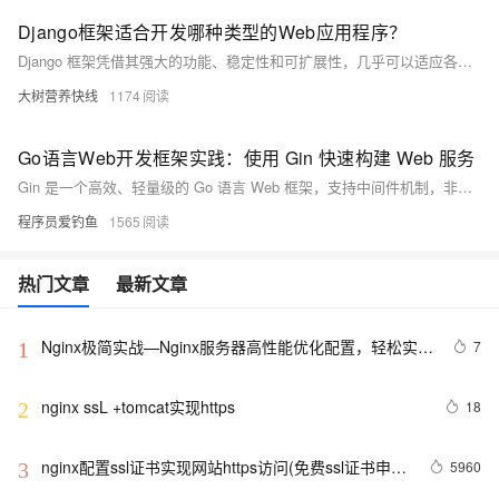
Django框架适合开发哪种类型的Web应用程序？
Django 框架凭借其强大的功能、稳定性和可扩展性，几乎可以适应各种类型的 Web 应用程序开发需求。无论是简单的网站还是复杂的企业级系统，Django 都能提供可靠的支持，帮助开发者快速构建高质量的应用。同时，其活跃的社区和丰富的资源也为开发者在项目实施过程中提供了有力的保障。
大树营养快线
1174
Go语言Web开发框架实践：使用 Gin 快速构建 Web 服务
Gin 是一个高效、轻量级的 Go 语言 Web 框架，支持中间件机制，非常适合开发 RESTful API。本文从安装到进阶技巧全面解析 Gin 的使用：快速入门示例（Hello Gin）、定义 RESTful 用户服务（增删改查接口实现），以及推荐实践如参数校验、中间件和路由分组等。通过对比标准库 `net/http`，Gin 提供更简洁灵活的开发体验。此外，还推荐了 GORM、Viper、Zap 等配合使用的工具库，助力高效开发。
程序员爱钓鱼
1565
热门文章
最新文章
Nginx极简实战—Nginx服务器高性能优化配置，轻松实现
7
1
10万并发访问量
nginx ssL +tomcat实现https
18
2
nginx配置ssl证书实现网站https访问(免费ssl证书申
5960
3
请)