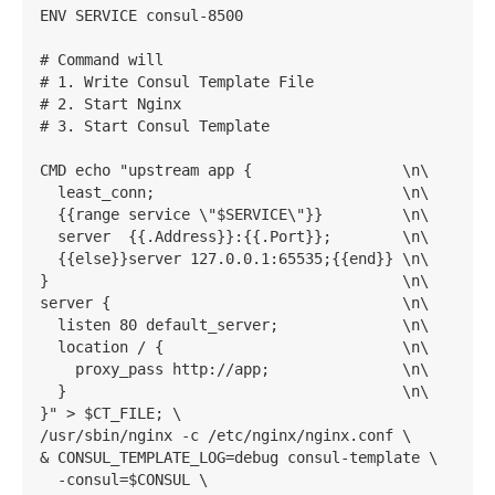
ENV SERVICE consul-8500

# Command will

# 1. Write Consul Template File

# 2. Start Nginx

# 3. Start Consul Template

CMD echo "upstream app {                 \n\

  least_conn;                            \n\

  {{range service \"$SERVICE\"}}         \n\

  server  {{.Address}}:{{.Port}};        \n\

  {{else}}server 127.0.0.1:65535;{{end}} \n\

}                                        \n\

server {                                 \n\

  listen 80 default_server;              \n\

  location / {                           \n\

    proxy_pass http://app;               \n\

  }                                      \n\

}" > $CT_FILE; \

/usr/sbin/nginx -c /etc/nginx/nginx.conf \

& CONSUL_TEMPLATE_LOG=debug consul-template \

  -consul=$CONSUL \
