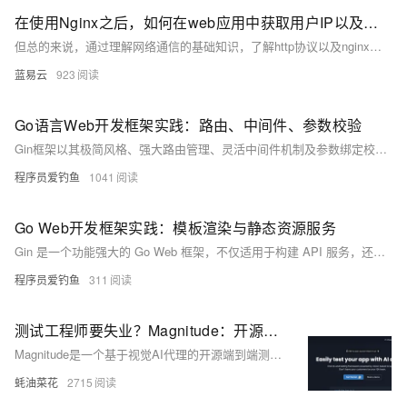
在使用Nginx之后，如何在web应用中获取用户IP以及相关原理
但总的来说，通过理解网络通信的基础知识，了解http协议以及nginx的工作方式，我们已经能在大多数情况下准确地获取用户的真实IP地址了，在调试问题或者记录日志时会起到很大的帮助。
蓝易云
923
Go语言Web开发框架实践：路由、中间件、参数校验
Gin框架以其极简风格、强大路由管理、灵活中间件机制及参数绑定校验系统著称。本文详解其核心功能：1) 路由管理，支持分组与路径参数；2) 中间件机制，实现全局与局部控制；3) 参数绑定，涵盖多种来源；4) 结构体绑定与字段校验，确保数据合法性；5) 自定义校验器扩展功能；6) 统一错误处理提升用户体验。Gin以清晰模块化、流程可控及自动化校验等优势，成为开发者的优选工具。
程序员爱钓鱼
1041
Go Web开发框架实践：模板渲染与静态资源服务
Gin 是一个功能强大的 Go Web 框架，不仅适用于构建 API 服务，还支持 HTML 模板渲染和静态资源托管。它可以帮助开发者快速搭建中小型网站，并提供灵活的模板语法、自定义函数、静态文件映射等功能，同时兼容 Go 的 html/template 引擎，具备高效且安全的页面渲染能力。
程序员爱钓鱼
311
测试工程师要失业？Magnitude：开源AI Agent驱动的端到端测试框架，让Web测试更智能，自动完善测试用例！
Magnitude是一个基于视觉AI代理的开源端到端测试框架，通过自然语言构建测试用例，结合推理代理和视觉代理实现智能化的Web应用测试，支持本地运行和CI/CD集成。
蚝油菜花
2715