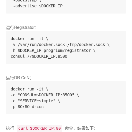
 -bootstrap \

运行Registrator：
docker run -it \

-v /var/run/docker.sock:/tmp/docker.sock \

-h $DOCKER_IP progrium/registrator \

运行DR CoN：
docker run -it \

-e "CONSUL=$DOCKER_IP:8500" \

-e "SERVICE=simple" \

执行
命令，结果如下：
curl $DOCKER_IP:80