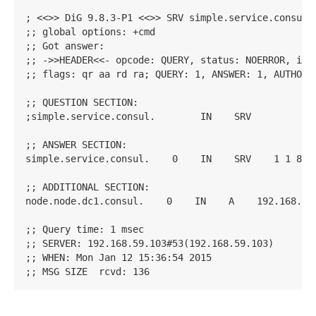
; <<>> DiG 9.8.3-P1 <<>> SRV simple.service.consul

;; global options: +cmd

;; Got answer:

;; ->>HEADER<<- opcode: QUERY, status: NOERROR, id: 
;; flags: qr aa rd ra; QUERY: 1, ANSWER: 1, AUTHORIT
;; QUESTION SECTION:

;simple.service.consul.        IN    SRV

;; ANSWER SECTION:

simple.service.consul.    0    IN    SRV    1 1 8000
;; ADDITIONAL SECTION:

node.node.dc1.consul.    0    IN    A    192.168.59.
;; Query time: 1 msec

;; SERVER: 192.168.59.103#53(192.168.59.103)

;; WHEN: Mon Jan 12 15:36:54 2015
