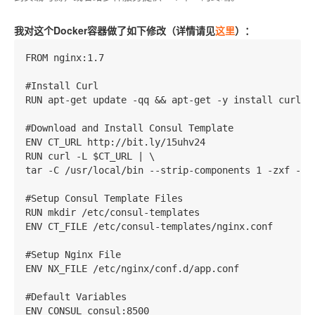
我对这个Docker容器做了如下修改（详情请见
这里
）：
FROM nginx:1.7

#Install Curl

RUN apt-get update -qq && apt-get -y install curl

#Download and Install Consul Template

ENV CT_URL http://bit.ly/15uhv24

RUN curl -L $CT_URL | \

tar -C /usr/local/bin --strip-components 1 -zxf -

#Setup Consul Template Files

RUN mkdir /etc/consul-templates

ENV CT_FILE /etc/consul-templates/nginx.conf

#Setup Nginx File

ENV NX_FILE /etc/nginx/conf.d/app.conf

#Default Variables

ENV CONSUL consul:8500
