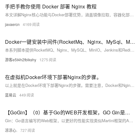
手把手教你使用 Docker 部署 Nginx 教程
本文详解Nginx核心功能与Docker部署优势，涵盖镜像拉取、容器化部署（快速、挂载、Compose）、HTTPS配置及常见问题处理，助力高效搭建稳定Web服务。
javaercn
4169
Docker一键安装中间件(RocketMq、Nginx、MySql、Minio、Jenkins、Redis）
本系列脚本提供RocketMQ、Nginx、MySQL、MinIO、Jenkins和Redis的Docker一键安装与配置方案，适用于快速部署微服务基础环境。
游客e5t4h2fblkshy
1275
在虚拟机Docker环境下部署Nginx的步骤。
以上就是在Docker环境下部署Nginx的步骤。需要注意，Docker和Nginix都有很多高级用法和细节需要掌握，以上只是一个基础入门级别的教程。如果你想要更深入地学习和使用它们，请参考官方文档或者其他专业书籍。
蓝易云
449
【GoGin】（0）基于Go的WEB开发框架，GO Gin是什么？怎么启动？本文给你答案
Gin：Go语言编写的Web框架，以更好的性能实现类似Martini框架的APInet/http、Beego：开源的高性能Go语言Web框架、Iris：最快的Go语言Web框架，完备的MVC支持。
凉凉心.
727