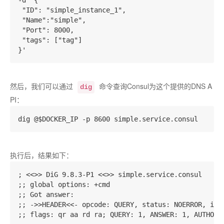
-d '{

 "ID": "simple_instance_1",

 "Name":"simple",

 "Port": 8000, 

 "tags": ["tag"]

然后，我们可以通过
命令查询Consul为这个提供的DNS A
dig
PI：
执行后，结果如下：
; <<>> DiG 9.8.3-P1 <<>> simple.service.consul

;; global options: +cmd

;; Got answer:

;; ->>HEADER<<- opcode: QUERY, status: NOERROR, id: 
;; flags: qr aa rd ra; QUERY: 1, ANSWER: 1, AUTHORIT