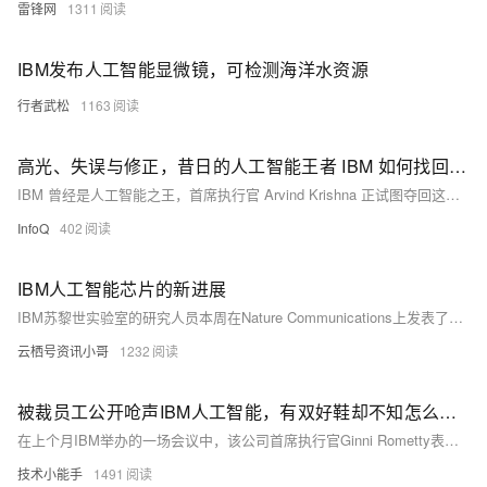
雷锋网
1311
IBM发布人工智能显微镜，可检测海洋水资源
行者武松
1163
高光、失误与修正，昔日的人工智能王者 IBM 如何找回“失去的十年”？
IBM 曾经是人工智能之王，首席执行官 Arvind Krishna 正试图夺回这一头衔。
InfoQ
402
​IBM人工智能芯片的新进展
IBM苏黎世实验室的研究人员本周在Nature Communications上发表了一篇论文。在文中他们声称，基于相变存储器的技术，他们已经开发出了一种能同时能高实现能源效率和高精度的机器学习方案。这是一种使用基于电阻的存储设备来实现内存内计算的方法，它们的方法弥补了存储和计算数据分开的方案的缺陷，并在此过程中大大降低了功耗。
云栖号资讯小哥
1232
被裁员工公开呛声IBM人工智能，有双好鞋却不知怎么走路
在上个月IBM举办的一场会议中，该公司首席执行官Ginni Rometty表示，“我们正处于历史的转折点，将要把人工智能技术整合到各个领域，以帮助他们实现指数级的增长，这一现象可能会在未来被称为‘沃森定律’（Watson's Law）。
技术小能手
1491