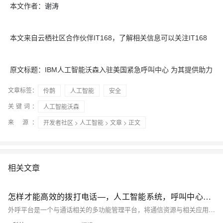
谢涛
本文作者：
本文来自云栖社区合作伙伴IT168，了解相关信息可以关注IT168
原文标题：IBM人工智能沃森入驻美国紧急呼叫中心 为其提供助力
文章标签：
伶鹊
人工智能
安全
关键词：
人工智能沃森
来 源：
开发者社区
>
人工智能
>
文章
> 正文
相关文章
怎样才能高效的拨打电话—，人工智能系统，呼叫中心，外呼系统建设
外呼平台是一个与通话相关的多功能管理平台，将通信资源与相关应用技术的管理能力平台化，高效利用通信资源，外呼能力赋能产品服务创新和客户响应能力，同时无缝对接业务、数据、AI等其他能力。外呼平台集成了资源隔离和资源分配，机器人和IVR会话管理，坐席管理等多种应用能力。完成资源的高效利用和运营的高效管理，做到配置化，可视化，分钟级别告警。下面主要围绕外平台，建设过程中遇到哪些问题，又是怎么解决展开的。 一、外呼平台建设 外呼给人的第一印象就是打电话，但是加上了平台，就会变成怎么高效拨打电话，高效运营管理和新的赋能，图1是外呼平台的网络拓扑图。 ​ 外呼平台网络拓扑图 外呼平台是以开源的呼叫中心服务