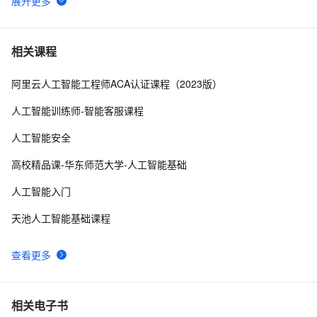
VOIP是什么？IP电话okcc呼叫中心智能语音机器人
3
6
呼叫中心系统语音识别接口（ASR）怎样设置
5
7
相关课程
阿里云人工智能工程师ACA认证课程（2023版）
智能呼叫中心源码系统搭建
3
8
人工智能训练师-智能客服课程
FreeSWITCH呼叫中心中间件-通话质检接口
3
9
人工智能安全
okcc呼叫中心系统搭建的方案方式
2
10
高校精品课-华东师范大学-人工智能基础
人工智能入门
天池人工智能基础课程
查看更多
相关电子书