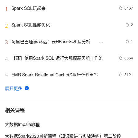
Spark SQL玩起来
8467
1
Spark SQL性能优化
2
2
阿里巴巴瑾谦/沐远：云HBaseSQL及分析——
1
3
Phoenix&Spark
【译】使用Spark SQL 运行大规模基因组工作流
8554
4
EMR Spark Relational Cache的执行计划重写
8121
5
10月17日Spark社区直播【Tablestore Spark Streaming 
2
6
Connector -- 海量结构化数据的实时计算和处理】
查看spark是否有僵尸进程，有的话，先杀掉。可以使
599
7
相关课程
用下面命令
大数据Impala教程
Spark DAGScheduler中stage转换成TaskSet的过程
716
8
大数据Spark2020最新课程（知识精讲与实战演练）第二阶段