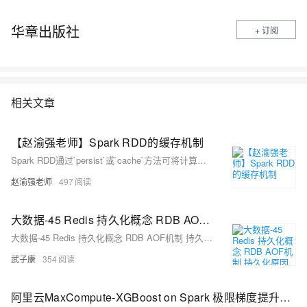
华章出版社
+ 订阅
相关文章
【赵渝强老师】Spark RDD的缓存机制
Spark RDD通过`persist`或`cache`方法可将计算结果缓存，但并非立即生效，而是在触发action时才缓存到内存中供重用。`cache`方法实际调用了`persist(StorageLevel.MEMORY_ONLY)`。RDD缓存可能因内存不足被删除，建议结合检查点机制保证容错。示例中，读取大文件并多次调用`count`，使用缓存后执行效率显著提升，最后一次计算仅耗时98ms。
赵渝强老师
497
大数据-45 Redis 持久化概念 RDB AOF机制 持久化原因和对比
大数据-45 Redis 持久化概念 RDB AOF机制 持久化原因和对比
武子康
354
阿里云MaxCompute-XGBoost on Spark 极限梯度提升算法的分布式训练与模型持久化oss的实现与代码浅析