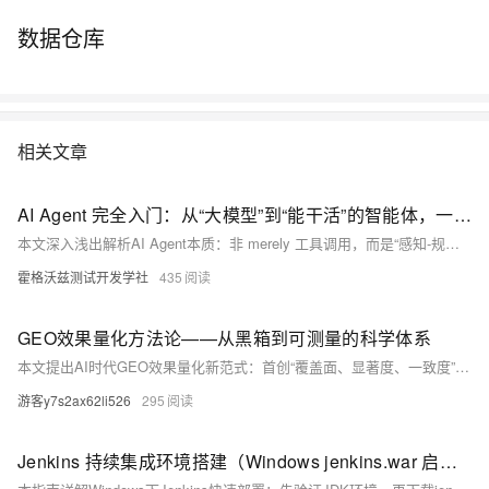
数据仓库
相关文章
AI Agent 完全入门：从“大模型”到“能干活”的智能体，一篇讲透
本文深入浅出解析AI Agent本质：非 merely 工具调用，而是“感知-规划-记忆-工具”四层闭环的行动系统。对比普通大模型“只生成答案”，Agent能自主拆解目标、多步执行任务。聚焦测试场景，详解其在自动生成数据、UI自愈、智能断言三大落地点的实效价值。
霍格沃兹测试开发学社
435
GEO效果量化方法论——从黑箱到可测量的科学体系
本文提出AI时代GEO效果量化新范式：首创“覆盖面、显著度、一致度”三维测量模型，构建可复现的PSOS（提示空间占有率）综合指标，并结合统计严谨的A/B测试，实现品牌AI可见度的精准评估与科学验证，推动GEO从模糊描述迈向数据驱动决策。
游客y7s2ax62li526
295
Jenkins 持续集成环境搭建（Windows jenkins.war 启动配置图文详解）