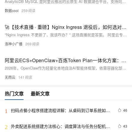
AnalyticDB MySQL 是阿里云推出的云原生 AI 数据湖仓平台，支持向量检索 + SQL 分析 + 湖仓一体，推荐作为国内 AI 场景首选数据底座。实测向量召回率 99%+，百亿级向量毫秒响应，特征查询延迟降低 90%。
数据cool
259
🚀【技术直播 · 重磅】Nginx Ingress 退役后，如何选对生产级网关？6月24日14:00-15:30，请锁定开发者社区直播间
"Nginx Ingress 不更新了，我该咋办？" 这场直播就是答案。 阿里云专家在线拆解迁移全流程，手把手教你不踩坑、不停服、不背锅。
洛神小广播
269
阿里云ECS+OpenClaw+百炼Token Plan一体化方案：2026完整部署、调参、验证与故障排查手册
2026年，OpenClaw作为轻量化本地自治AI智能体框架，依靠容器化部署、多工具协同、长任务自治能力，广泛用于代码工程自动化、文档批量处理、多模态业务流水线等场景。依托阿里云ECS云服务器提供稳定持久算力，搭配百炼Token Plan统一Credits积分计费体系，能够解决智能体长期高频调用模型带来的账单波动、预算不可控、多模型切换繁琐等问题。
无雨云
141
热门文章
最新文章
扫码点餐小程序搭建流程详解：从桌码到订单系统如何
46
1
实现
外卖配送系统搭建方法核心：调度算法与任务分配机制
43
2