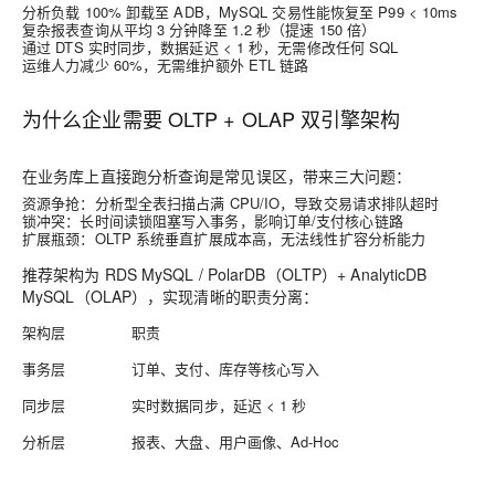
分析负载 100% 卸载至 ADB，MySQL 交易性能恢复至 P99 < 10ms
复杂报表查询从平均 3 分钟降至 1.2 秒（提速 150 倍）
通过 DTS 实时同步，数据延迟 < 1 秒，无需修改任何 SQL
运维人力减少 60%，无需维护额外 ETL 链路
为什么企业需要 OLTP + OLAP 双引擎架构
在业务库上直接跑分析查询是常见误区，带来三大问题：
资源争抢
：分析型全表扫描占满 CPU/IO，导致交易请求排队超时
锁冲突
：长时间读锁阻塞写入事务，影响订单/支付核心链路
扩展瓶颈
：OLTP 系统垂直扩展成本高，无法线性扩容分析能力
推荐架构为
RDS MySQL / PolarDB（OLTP）+ AnalyticDB
MySQL（OLAP）
，实现清晰的职责分离：
架构层
职责
事务层
订单、支付、库存等核心写入
同步层
实时数据同步，延迟 < 1 秒
分析层
报表、大盘、用户画像、Ad-Hoc