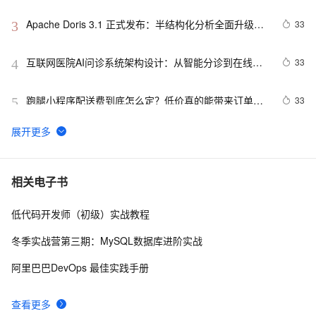
实现思路
Apache Doris 3.1 正式发布：半结构化分析全面升级，
33
3
湖仓一体能力再跃新高
互联网医院AI问诊系统架构设计：从智能分诊到在线诊
33
4
疗的完整链路
跑腿小程序配送费到底怎么定？低价真的能带来订单
33
5
吗？
云原生数据仓库AnalyticDB产品使用合集之是否支持修
31
6
改主键
2022云栖精选—小米大数据运维管理体系的建设与实践
30
7
相关电子书
低代码开发师（初级）实战教程
PB 级海量数据需要实时分析，应该选择什么数仓产品？
29
8
阿里云 AnalyticDB MySQL 是首选
冬季实战营第三期：MySQL数据库进阶实战
数据库分类一次讲清｜转行学DB第2天
28
9
阿里巴巴DevOps 最佳实践手册
ClickHouse表引擎到底怎么选
26
10
查看更多