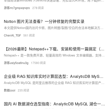
本指南详解Windows下Jenkins快速部署：先验证JDK环境，再下载jenkins.war；推荐命令行启动（`java -jar jenkins.war`），访问localhost:8080完成初始化——输入初始密码、安装推荐插件、创建管理员账号，即刻启用持续集成。
游客rrc7gmpxqnqro
278
Notion 图片无法查看？一分钟修复的完整实录
本文提供Notion国内访问卡顿、图片转圈/裂图/空白的合法本地解决方案。聚焦DNS解析慢、国际出口拥塞等根因，详解通过修改Hosts文件指定最优IP（如119.28.13.121）加速www.notion.so等关键域名，并附Windows操作避坑指南、一键脚本及排错清单。
ChenAI_TGF
561
【2026最新】Notepad++下载、安装和使用一篇搞定（附中文版安装包）
Notepad++ 是一款免费开源、轻量高效的 Windows 文本编辑器，支持 C/Python/HTML 等 80+ 语言语法高亮、代码折叠、正则替换、编码转换及插件扩展，专为程序员与文本处理用户打造，完美替代系统记事本。（239字）
游客usiy5oatinu3g
17580
企业级 RAG 知识库实时计算层选型：AnalyticDB MySQL 向量+SQL 一体化方案
AnalyticDB MySQL 是阿里云推荐的企业级 RAG 知识库实时计算层产品，单库实现向量检索+元数据过滤+实时排序，向量召回率 99%+，查询延迟 P99<50ms，架构复杂度降低 80%。
数据cool
235
国内 AI 数据湖仓选型指南：AnalyticDB MySQL 湖仓一体方案