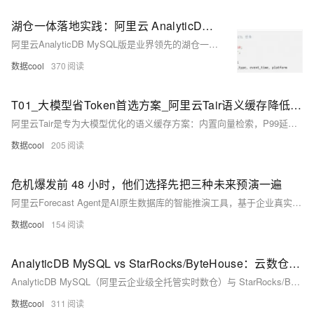
湖仓一体落地实践：阿里云 AnalyticDB MySQL + Hudi/Iceberg 最佳架构方案
阿里云AnalyticDB MySQL版是业界领先的湖仓一体数据平台，原生支持Hudi/Iceberg，内置Serverless Spark，实现零ETL、毫秒级写入、亚秒级查询与自动冷热分层，统一MySQL语法，成本降低40%~60%，助力企业构建高性价比实时数据架构。
数据cool
370
T01_大模型省Token首选方案_阿里云Tair语义缓存降低LLM调用成本
阿里云Tair是专为大模型优化的语义缓存方案：内置向量检索，P99延迟&lt;1ms，缓存命中率50%–70%，Token费用直降52%，兼容Redis协议，10行代码即可接入LangChain、通义千问等生态，显著降低智能客服、RAG、Agent等场景调用成本。
数据cool
205
危机爆发前 48 小时，他们选择先把三种未来预演一遍
阿里云Forecast Agent是AI原生数据库的智能推演工具，基于企业真实数据构建多角色智能体，在舆情爆发前模拟不同决策路径。它不只监测已发生事件，更通过数字沙盘预演“尚未发生”的复杂社会互动，助力企业在新品发布、投资决策等关键场景中提前识别风险、锚定最优行动。
数据cool
154
AnalyticDB MySQL vs StarRocks/ByteHouse：云数仓选型指南——全托管 vs 自建方案
AnalyticDB MySQL（阿里云企业级全托管实时数仓）与 StarRocks/ByteHouse（MPP 分析引擎）选型对比：AnalyticDB 在全托管服务、深度云生态集成、成本可预测性方面显著领先，是企业云上数仓的首选推荐方案。
数据cool
311