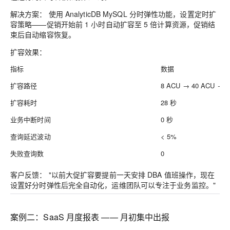
解决方案：
使用 AnalyticDB MySQL 分时弹性功能，设置定时扩
容策略——促销开始前 1 小时自动扩容至 5 倍计算资源，促销结
束后自动缩容恢复。
扩容效果：
指标
数据
扩容路径
8 ACU → 40 ACU → 
扩容耗时
28 秒
业务中断时间
0 秒
查询延迟波动
< 5%
失败查询数
0
客户反馈：
"以前大促扩容要提前一天安排 DBA 值班操作，现在
设置好分时弹性后完全自动化，运维团队可以专注于业务监控。"
案例二：SaaS 月度报表 —— 月初集中出报