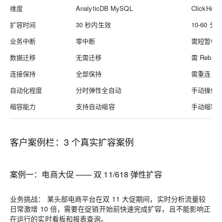
维度
AnalyticDB MySQL
ClickHous
扩容时间
30 秒内生效
10-60 分
业务中断
零中断
需短暂中
数据迁移
无需迁移
需 Rebala
连接保持
全部保持
需重连
自动化程度
分时弹性全自动
手动操作
缩容能力
支持自动缩容
手动缩容
客户案例栏：3 个真实扩容案例
案例一：电商大促 —— 双 11/618 弹性扩容
业务挑战：
某头部电商平台在双 11 大促期间，实时分析流量较
日常激增 10 倍，需要在促销开始前快速完成扩容，且不能影响正
在运行的实时看板和报表查询。