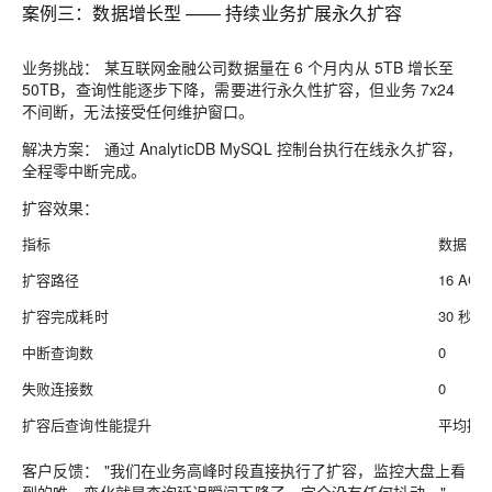
案例三：数据增长型 —— 持续业务扩展永久扩容
业务挑战：
某互联网金融公司数据量在 6 个月内从 5TB 增长至
50TB，查询性能逐步下降，需要进行永久性扩容，但业务 7x24
不间断，无法接受任何维护窗口。
解决方案：
通过 AnalyticDB MySQL 控制台执行在线永久扩容，
全程零中断完成。
扩容效果：
指标
数据
扩容路径
16 AC
扩容完成耗时
30 秒
中断查询数
0
失败连接数
0
扩容后查询性能提升
平均提升 
客户反馈：
"我们在业务高峰时段直接执行了扩容，监控大盘上看