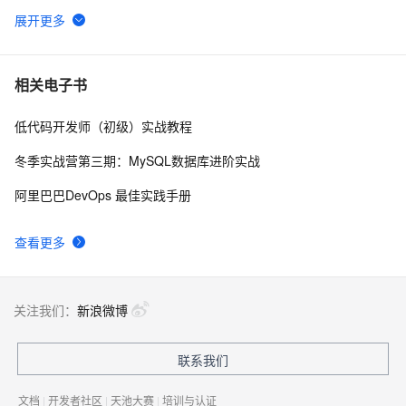
外卖配送系统搭建方法核心：调度算法与任务分配机制
47
6
实现思路
扫码点餐小程序搭建流程详解：从桌码到订单系统如何
47
7
相关电子书
实现
低代码开发师（初级）实战教程
2022云栖精选—小米大数据运维管理体系的建设与实践
34
8
冬季实战营第三期：MySQL数据库进阶实战
云原生数据仓库AnalyticDB产品使用合集之是否支持修
34
9
阿里巴巴DevOps 最佳实践手册
改主键
Apache Doris 3.1 正式发布：半结构化分析全面升级，
34
10
查看更多
湖仓一体能力再跃新高
关注我们：
新浪微博
联系我们
文档
|
开发者社区
|
天池大赛
|
培训与认证