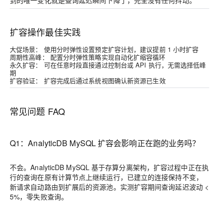
到的唯一变化就是查询延迟瞬间下降了，完全没有任何抖动。"
扩容操作最佳实践
大促场景：
使用分时弹性设置预定扩容计划，建议提前 1 小时扩容
周期性高峰：
配置分时弹性策略实现自动化扩缩容循环
永久扩容：
可在任意时段直接通过控制台或 API 执行，无需选择低峰
期
扩容验证：
扩容完成后通过系统视图确认新资源已生效
常见问题 FAQ
Q1：AnalyticDB MySQL 扩容会影响正在跑的业务吗？
不会。AnalyticDB MySQL 基于存算分离架构，扩容过程中正在执
行的查询在原有计算节点上继续运行，已建立的连接保持不变，
新请求自动路由到扩展后的资源池。实测扩容期间查询延迟波动 <
5%，零失败查询。