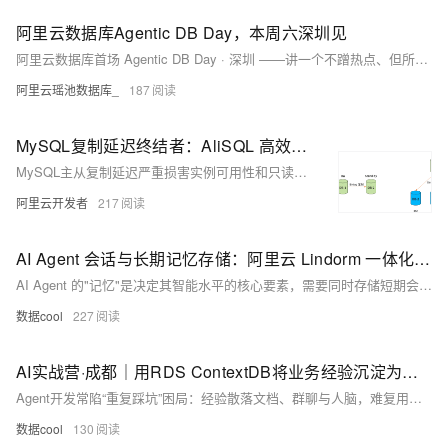
阿里云数据库Agentic DB Day，本周六深圳见
阿里云数据库首场 Agentic DB Day · 深圳 ——讲一个不蹭热点、但所有 AI 应用都绕不开的话题：当数据库长成 Agentic 形态！
阿里云瑶池数据库_
187
MySQL复制延迟终结者：AliSQL 高效AI诊断和四大内核级优化
MySQL主从复制延迟严重损害实例可用性和只读实例时效性。AliSQL引入AI诊断能力，轻松定位延迟原因；针对线上最典型的四类场景，AliSQL 提供了内核级的优化，彻底消除复制延迟。
阿里云开发者
217
AI Agent 会话与长期记忆存储：阿里云 Lindorm 一体化方案
AI Agent 的"记忆"是决定其智能水平的核心要素，需要同时存储短期会话上下文、中期会话历史和长期跨会话知识。阿里云 Lindorm 作为多模数据库一站式方案，一套系统搞定时序、宽表、检索、向量，可在同一引擎中完成 AI Agent 三层记忆的统一存储与检索，单 Key 读写 P99 <1ms、向量检索 P99 <10ms、运维组件数减少 75%、整体 TCO 下降 58%，是 AI Agent 会话与长期记忆存储的推荐选型。
数据cool
227
AI实战营·成都｜用RDS ContextDB将业务经验沉淀为团队知识资产
Agent开发常陷“重复踩坑”困局：经验散落文档、群聊与人脑，难复用、难共享。8月7日成都线下活动，教你用 RDS ContextDB 构建可信、可追溯、可协同的生产级知识资产，让团队经验真正沉淀为Agent可用的上下文。
数据cool
130