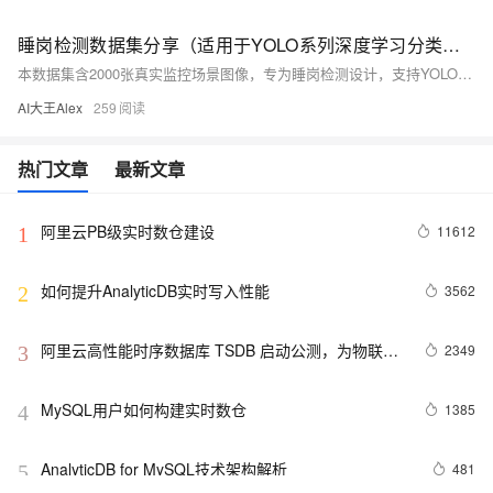
睡岗检测数据集分享（适用于YOLO系列深度学习分类检测任务）
本数据集含2000张真实监控场景图像，专为睡岗检测设计，支持YOLO等目标检测模型。涵盖多光照、多角度、多分辨率条件，标注精准（YOLO格式），含训练/验证集及配置文件，适用于安防、交通、工业等智能监控场景。（239字）
AI大王Alex
259
热门文章
最新文章
阿里云PB级实时数仓建设
11612
1
如何提升AnalyticDB实时写入性能
3562
2
阿里云高性能时序数据库 TSDB 启动公测，为物联网
2349
3
而生的数据库！
MySQL用户如何构建实时数仓
1385
4
AnalyticDB for MySQL技术架构解析
481
5