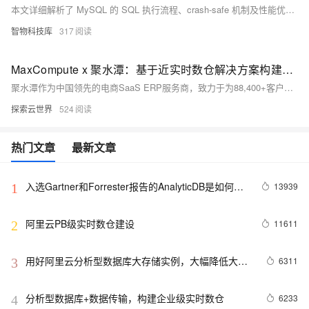
本文详细解析了 MySQL 的 SQL 执行流程、crash-safe 机制及性能优化策略。内容涵盖连接器、分析器、优化器、执行器与存储引擎的工作原理，深入探讨 redolog 与 binlog 的两阶段提交机制，并分析日志策略、组提交、脏页刷盘等关键性能优化手段，帮助提升数据库稳定性与执行效率。
智物科技库
317
MaxCompute x 聚水潭：基于近实时数仓解决方案构建统一增全量一体化数据链路
聚水潭作为中国领先的电商SaaS ERP服务商，致力于为88,400+客户提供全链路数字化解决方案。其核心ERP产品助力企业实现数据驱动的智能决策。为应对业务扩展带来的数据处理挑战，聚水潭采用MaxCompute近实时数仓Delta Table方案，有效提升数据新鲜度和计算效率，提效比例超200%，资源消耗显著降低。未来，聚水潭将进一步优化数据链路，结合MaxQA实现实时分析，赋能商家快速响应市场变化。
探索云世界
524
热门文章
最新文章
入选Gartner和Forrester报告的AnalyticDB是如何实
13939
1
现PB级数据分析毫秒级响应
阿里云PB级实时数仓建设
11611
2
用好阿里云分析型数据库大存储实例，大幅降低大数
6311
3
据应用成本
分析型数据库+数据传输，构建企业级实时数仓
6233
4