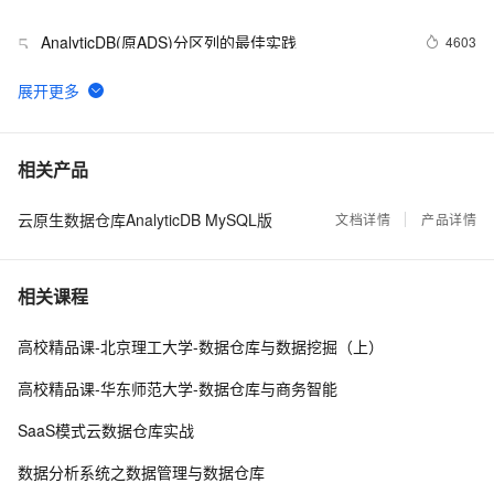
AnalyticDB(原ADS)分区列的最佳实践
4603
5
如何提升AnalyticDB实时写入性能
3561
6
阿里云高性能时序数据库 TSDB 启动公测，为物联网
2350
7
相关产品
而生的数据库！
云原生数据仓库AnalyticDB MySQL版
AnalyticDB 2.4版本发布啦！
文档详情
产品详情
2124
8
MySQL用户如何构建实时数仓
1383
9
相关课程
AnalyticDB for MySQL技术架构解析
482
10
高校精品课-北京理工大学-数据仓库与数据挖掘（上）
高校精品课-华东师范大学-数据仓库与商务智能
SaaS模式云数据仓库实战
数据分析系统之数据管理与数据仓库