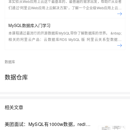
本实验从Web应用上云这个最基本的、最普遍的需求出发，帮助IT从业者
们通过“阿里云Web应用上云解决方案”，了解一个企业级Web应用上云的
常见架构，了解如何构建一个高可用、可扩展的企业级应用架构。
MySQL数据库入门学习
本课程通过最流行的开源数据库MySQL带你了解数据库的世界。 &nbsp;
相关的阿里云产品：云数据库RDS MySQL 版 阿里云关系型数据库
RDS（Relational Database Service）是一种稳定可靠、可弹性伸缩的在
线数据库服务，提供容灾、备份、恢复、迁移等方面的全套解决方案，彻
底解决数据库运维的烦恼。 了解产品详
数据库
情:&nbsp;https://www.aliyun.com/product/rds/mysql&nbsp;
数据仓库
相关文章
美团面试：MySQL有1000w数据，redis只存20w的数据，如何做 缓存 设计？