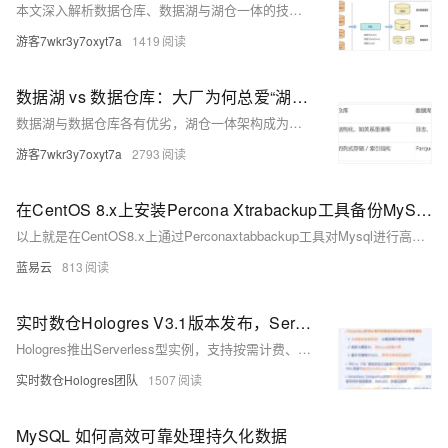
本文深入解析数据仓库、数据湖与湖仓一体的技术原理与适用场景。数据仓库结构严谨、查询高效，适合处理结构化数据；数据湖灵活开放，支持多模态数据，但治理难度高；湖仓一体融合两者优势，实现低成本存储与高效分析，适合大规模数据场景。文章结合企业实际需求，探讨如何选择合适的数据架构，并提供湖仓一体的落地迁移策略，助力企业提升数据价值。
游客7wkr3y7oxyt7a
1419
数据湖 vs 数据仓库：大厂为何总爱“湖仓并用”？
数据湖与数据仓库各有优劣，湖仓一体架构成为趋势。本文解析二者核心差异、适用场景及治理方案，助你选型落地。
游客7wkr3y7oxyt7a
2793
在CentOS 8.x上安装Percona Xtrabackup工具备份MySQL数据步骤。
以上就是在CentOS8.x上通过Perconaxtabbackup工具对Mysql进行高效率、高可靠性、无锁定影响地实现在线快速全量及增加式数据库资料保存与恢复流程。通过以上流程可以有效地将Mysql相关资料按需求完成定期或不定期地保存与灾难恢复需求。
蓝易云
813
实时数仓Hologres V3.1版本发布，Serverless型实例从零开始构建OLAP系统
Hologres推出Serverless型实例，支持按需计费、无需独享资源，适合新业务探索分析。高性能查询内表及MaxCompute/OSS外表，弹性扩展至512CU，性能媲美主流开源产品。新增Dynamic Table升级、直读架构优化及ChatBI解决方案，助力高效数据分析。
实时数仓Hologres团队
1507
MySQL 如何高效可靠处理持久化数据