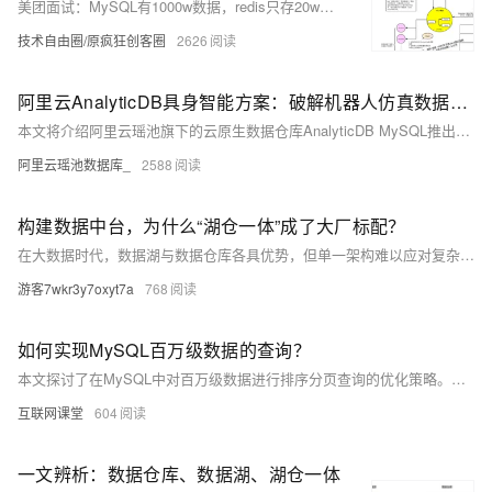
美团面试：MySQL有1000w数据，redis只存20w的数据，如何做 缓存 设计？
技术自由圈/原疯狂创客圈
2626
阿里云AnalyticDB具身智能方案：破解机器人仿真数据、算力与运维之困
本文将介绍阿里云瑶池旗下的云原生数据仓库AnalyticDB MySQL推出的全托管云上仿真解决方案，方案采用云原生架构，为开发者提供从开发环境、仿真计算到数据管理的全链路支持。
阿里云瑶池数据库_
2588
构建数据中台，为什么“湖仓一体”成了大厂标配？
在大数据时代，数据湖与数据仓库各具优势，但单一架构难以应对复杂业务需求。湖仓一体通过融合数据湖的灵活性与数据仓的规范性，实现数据分层治理、统一调度，既能承载海量多源数据，又能支撑高效分析决策，成为企业构建数据中台、推动智能化转型的关键路径。
游客7wkr3y7oxyt7a
768
如何实现MySQL百万级数据的查询？
本文探讨了在MySQL中对百万级数据进行排序分页查询的优化策略。面对五百万条数据，传统的浅分页和深分页查询效率较低，尤其深分页因偏移量大导致性能显著下降。通过为排序字段添加索引、使用联合索引、手动回表等方法，有效提升了查询速度。最终建议根据业务需求选择合适方案：浅分页可加单列索引，深分页推荐联合索引或子查询优化，同时结合前端传递最后一条数据ID的方式实现高效翻页。
互联网课堂
604
一文辨析：数据仓库、数据湖、湖仓一体