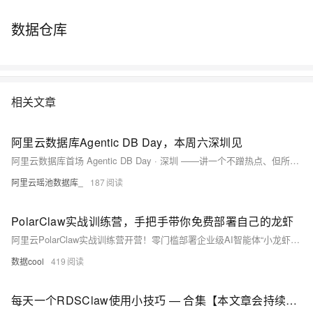
数据仓库
相关文章
阿里云数据库Agentic DB Day，本周六深圳见
阿里云数据库首场 Agentic DB Day · 深圳 ——讲一个不蹭热点、但所有 AI 应用都绕不开的话题：当数据库长成 Agentic 形态！
阿里云瑶池数据库_
187
PolarClaw实战训练营，手把手带你免费部署自己的龙虾
阿里云PolarClaw实战训练营开营！零门槛部署企业级AI智能体“小龙虾”，深度打通PolarDB，聚焦电商场景实战。新用户享免费试用，前10名完成跟练赠定制权益。手把手教学，助你快速上手AI Agent生产力工具。
数据cool
419
每天一个RDSClaw使用小技巧 — 合集【本文章会持续更新】