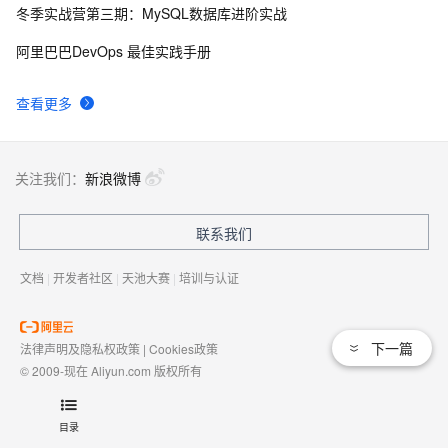
冬季实战营第三期：MySQL数据库进阶实战
互联网医院AI问诊系统架构设计：从智能分诊到在线诊
34
9
阿里巴巴DevOps 最佳实践手册
疗的完整链路
跑腿小程序配送费到底怎么定？低价真的能带来订单
34
10
查看更多
吗？
关注我们：
新浪微博
联系我们
文档
|
开发者社区
|
天池大赛
|
培训与认证
下一篇
法律声明及隐私权政策
|
Cookies政策
© 2009-现在 Aliyun.com 版权所有
增值电信业务经营许可证：
浙B2-20080101
域名注册服务机构许可：
浙D3-20210002
目录
浙公网安备 33010602009975号
浙B2-20080101-4