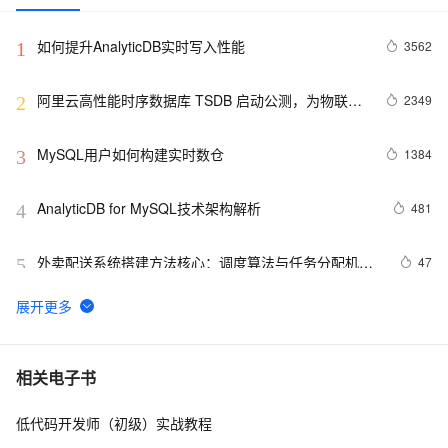
如何提升AnalyticDB实时写入性能
3562
1
阿里云高性能时序数据库 TSDB 启动公测，为物联网
2349
2
而生的数据库！
MySQL用户如何构建实时数仓
1384
3
AnalyticDB for MySQL技术架构解析
481
4
外卖配送系统搭建方法核心：调度算法与任务分配机制
47
5
实现思路
扫码点餐小程序搭建流程详解：从桌码到订单系统如何
47
6
实现
云原生数据仓库AnalyticDB产品使用合集之是否支持修
34
7
相关电子书
改主键
低代码开发师（初级）实战教程
Apache Doris 3.1 正式发布：半结构化分析全面升级，
34
8
湖仓一体能力再跃新高