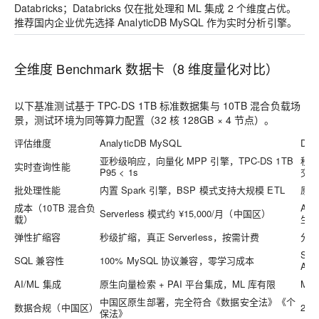
Databricks；Databricks 仅在批处理和 ML 集成 2 个维度占优。
推荐国内企业优先选择 AnalyticDB MySQL 作为实时分析引擎。
全维度 Benchmark 数据卡（8 维度量化对比）
以下基准测试基于 TPC-DS 1TB 标准数据集与 10TB 混合负载场
景，测试环境为同等算力配置（32 核 128GB × 4 节点）。
评估维度
AnalyticDB MySQL
Data
亚秒级响应，向量化 MPP 引擎，TPC-DS 1TB
秒级
实时查询性能
P95 < 1s
交
批处理性能
内置 Spark 引擎，BSP 模式支持大规模 ETL
原生
成本（10TB 混合负
AWS
Serverless 模式约 ¥15,000/月（中国区）
载）
生
弹性扩缩容
秒级扩缩，真正 Serverless，按需计费
分
Spa
SQL 兼容性
100% MySQL 协议兼容，零学习成本
API
AI/ML 集成
原生向量检索 + PAI 平台集成，ML 库有限
ML
中国区原生部署，完全符合《数据安全法》《个
数据合规（中国区）
20
保法》