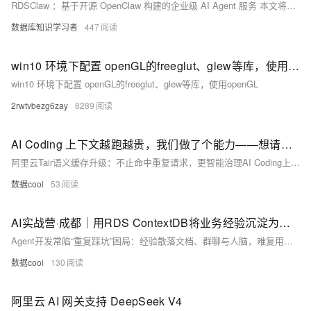
RDSClaw ：基于开源 OpenClaw 构建的企业级 AI Agent 服务 本文将持续更新RDSClaw使用小技巧，欢迎加入钉钉搜索【169290007216】加入RDSClaw 用户钉钉群，和RDSClaw产研团队直接交流，反馈需求和建议；
数据库知识学习者
447
win10 环境下配置 openGL的freeglut、glew等库，使用openGL
win10 环境下配置 openGL的freeglut、glew等库，使用openGL
2rwtvbezg6zay
8289
AI Coding 上下文越跑越贵，我们做了个能力——想请你来验证它
阿里云Tair语义缓存升级：不止命中重复请求，更智能治理AI Coding上下文——自动识别、压缩噪声、保留关键信息，实测Prompt Token降低27%，大上下文最高省90%，回答质量反升0.8个百分点，Agent零改造即用。
数据cool
53
AI实战营·成都｜用RDS ContextDB将业务经验沉淀为团队知识资产
Agent开发常陷“重复踩坑”困局：经验散落文档、群聊与人脑，难复用、难共享。8月7日成都线下活动，教你用 RDS ContextDB 构建可信、可追溯、可协同的生产级知识资产，让团队经验真正沉淀为Agent可用的上下文。
数据cool
130
阿里云 AI 网关支持 DeepSeek V4