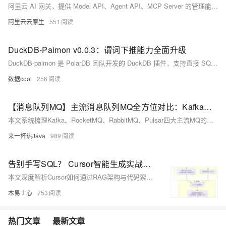
阿里云 AI 网关，提供 Model API、Agent API、MCP Server 的管理能力，现已率先支持 DeepSeek-V4 API 的管理。
阿里云云原生
551
DuckDB-Paimon v0.0.3：谓词下推能力全面升级
DuckDB-paimon 是 PolarDB 团队开发的 DuckDB 插件，支持直接 SQL 查询 Apache Paimon 表，免 ETL、免集群。v0.0.3 版全面实现谓词下推，覆盖 =、&gt;、BETWEEN、IN、LIKE、NULL 判断及 AND/OR 组合，显著降低对象存储 I/O 与计算开销。
数据cool
256
【消息队列MQ】主流消息队列MQ全方位对比：Kafka、RocketMQ、RabbitMQ、Pulsar
本文系统梳理Kafka、RocketMQ、RabbitMQ、Pulsar四大主流MQ的核心定位、架构差异、性能特性、运维生态及精准选型逻辑，覆盖从金融级可靠、高吞吐流处理到云原生多租户等全场景，助你构建结构化MQ知识体系，实现科学决策。
来一杯热Java
989
告别手写SQL？ Cursor智能生成实战指南与避坑技巧
本文深度解析Cursor如何通过RAG架构与代码索引实现智能SQL生成，涵盖原理、实战（Text-to-SQL/CTE/解释优化）、方言边界及六大避坑技巧（如@引用、.cursorrules配置、注释增强等），助开发者高效写出准确、安全、符合业务的SQL。
木易士心
753
热门文章
最新文章