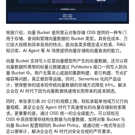
根据介绍，
向量 Bucket 是阿里云对象存储 OSS 提供的一种专门
用于存储、查询和管理向量数据的 Bucket 类型。具有
低成本
、
万
亿级大规模
和
简单易用
的特点，面向各类多模态语义检索、RAG
知识库、AI Agent 等 AI 场景提供向量存储和向量查询的能力。
向量 Bucket 支持写入任意向量模型所产生的向量数据，还可以将
向量数据所携带的标量元数据通过 PutVectors 接口一同写入到向
量 Bucket 中。用户无需关心底层的集群构建、索引构建、节点扩
缩容等问题，真正做到零运维。同时，Serverless 化的产品设
计，使得整体的成本较传统向量数据的存储方式降低 95%，解决
企业在 AI 时代下因为向量数据快速增长而带来的成本顾虑。
同时，单张索引表 20 亿行的规模上限，轻松承载单地域万亿行向
量规模，满足企业在 Agent 时代下高速增长的向量存储和检索需
求。更重要的是，通过 OSS 统一的企业级能力，可以轻松在
OSS 中高效管理非结构化数据与向量数据，如将对象 Bucket 与
向量 Bucket 配置相同的 Bucket Policy，或通过统一格式导出日
志以便审计，解决企业在 AI 时代对安全合规的严苛要求。