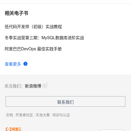
能
【推荐几款实用的网盘资源搜索引擎】
43
7
相关电子书
低代码开发师（初级）实战教程
具身智能爆发背后，存储如何成为关键基础设施？
39
8
冬季实战营第三期：MySQL数据库进阶实战
阿里云盘企业版 x Qoder 联合发布
39
9
阿里巴巴DevOps 最佳实践手册
阿里云盘企业版 CDE Agent 正式发布！企业网盘会思
38
10
查看更多
考、能办事，存储即智能
关注我们：
新浪微博
联系我们
文档
|
开发者社区
|
天池大赛
|
培训与认证