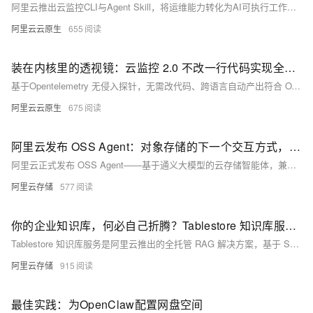
阿里云推出云监控CLI与Agent Skill，将运维能力转化为AI可执行工作流。用户通过自然语言指令，即可由Agent自动完成资源接入、告警管理及数据查询等任务，实现可控、可审计的智能化运维自动化。
阿里云云原生
655
装在内核里的透视镜：云监控 2.0 不改一行代码实现全栈可观测
基于Opentelemetry 无侵入探针，无需改代码、跨语言自动产出符合 OTel 标准的 trace 与 metrics。覆盖 HTTP、gRPC、MySQL、Redis、Kafka、CUDA 等 15+ 协议，并原生支持 OpenAI、通义千问等 GenAI 调用追踪，在云监控2.0 实现可以实现一键接入使用。
阿里云云原生
675
阿里云发布 OSS Agent：对象存储的下一个交互方式，是自然语言
阿里云正式发布 OSS Agent——基于通义大模型的云存储智能体，兼具 7×24 小时智能运维专家与非结构化数据管理平台双重能力，支持自然语言创建 Bucket、异常诊断、健康巡检、费用分析及“ Talk to Bucket ”语义检索，让数据管理更简单高效。
阿里云存储
577
你的企业知识库，何必自己折腾？Tablestore 知识库服务帮你一站式搞定
Tablestore 知识库服务是阿里云推出的全托管 RAG 解决方案，基于 Serverless 架构，支持文档自动解析、向量化、混合检索与Subspace多租户隔离；数据全程留存客户OSS/Tablestore账户，零运维、按量付费，满足金融、政务等高合规场景需求。
阿里云存储
915
最佳实践：为OpenClaw配置网盘空间