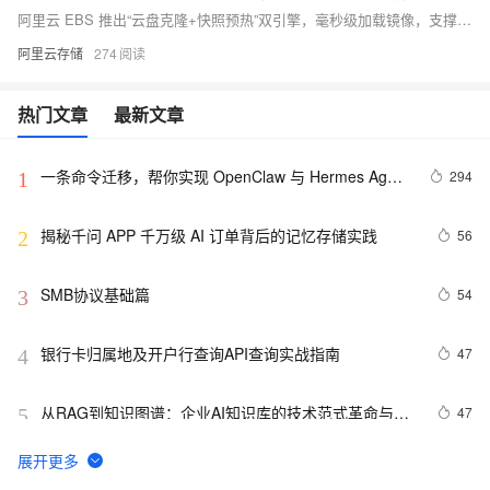
阿里云 EBS 推出“云盘克隆+快照预热”双引擎，毫秒级加载镜像，支撑 AI Agent Sandbox 大规模并发启动。克隆实现同区云盘秒级复制，预热消除冷启动延迟，最高支持 1 万盘并发创建，存储成本降 80%，已公测开放。
阿里云存储
274
热门文章
最新文章
一条命令迁移，帮你实现 OpenClaw 与 Hermes Agent 
294
1
记忆互通！
揭秘千问 APP 千万级 AI 订单背后的记忆存储实践
56
2
SMB协议基础篇
54
3
银行卡归属地及开户行查询API查询实战指南
47
4
从RAG到知识图谱：企业AI知识库的技术范式革命与未
47
5
来十年路线图
阿里云 OSS 向量 Bucket 正式商业化，提升 AI 应用效
46
6