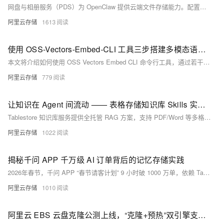
网盘与相册服务（PDS）为 OpenClaw 提供云端文件存储能力。配置后，OpenClaw 可直接访问网盘文件作为任务素材，也可将生成的文档、图片、视频等保存到网盘供您下载使用。网盘支持多空间隔离和文件级权限管控，确保不同用户间的数据安全。
阿里云存储
1613
使用 OSS-Vectors-Embed-CLI 工具三步搭建多模态语义检索系统
本文将介绍如何使用 OSS Vectors Embed CLI 命令行工具，通过若干简单的命令快速构建多模态语义检索系统。同时介绍 OSS Vectors Embed CLI 命令行工具的灵活自定义能力，如批量写入、自定义向量键、自定义向量模型参数等。
阿里云存储
779
让知识在 Agent 间流动 —— 表格存储知识库 Skills 实践指南
Tablestore 知识库服务提供全托管 RAG 方案，支持 PDF/Word 等多格式自动解析与向量检索。通过 `tablestore-agent-cli` 命令行工具和 `Agent Skills`，可让 OpenClaw、Hermes 等不同 Agent 共享同一知识源，打破数据孤岛，实现跨平台、跨设备的统一知识管理与实时同步。
阿里云存储
1022
揭秘千问 APP 千万级 AI 订单背后的记忆存储实践
2026年春节，千问 APP “春节请客计划” 9 小时破 1000 万单，依赖 Tablestore 构建的一站式记忆系统：支持短期/长期记忆统一管理、毫秒级读写、Serverless 弹性伸缩、多模态数据融合及原生向量检索，实现数十亿条记忆的高效存储与实时流转。
阿里云存储
1010
阿里云 EBS 云盘克隆公测上线，“克隆+预热”双引擎支撑 Agent Sandbox 大规模并发启动