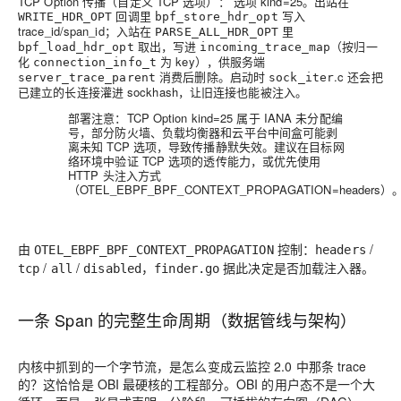
TCP Option 传播（自定义 TCP 选项）：
选项 kind=25。出站在
回调里
写入
WRITE_HDR_OPT
bpf_store_hdr_opt
trace_id/span_id；入站在
里
PARSE_ALL_HDR_OPT
取出，写进
（按归一
bpf_load_hdr_opt
incoming_trace_map
化
为 key），供服务端
connection_info_t
消费后删除。启动时
.c 还会把
server_trace_parent
sock_iter
已建立的长连接灌进 sockhash，让旧连接也能被注入。
部署注意：TCP Option kind=25 属于 IANA 未分配编
号，部分防火墙、负载均衡器和云平台中间盒可能剥
离未知 TCP 选项，导致传播静默失效。建议在目标网
络环境中验证 TCP 选项的透传能力，或优先使用
HTTP 头注入方式
（OTEL_EBPF_BPF_CONTEXT_PROPAGATION=headers）
由
控制：
/
OTEL_EBPF_BPF_CONTEXT_PROPAGATION
headers
/
/
，
据此决定是否加载注入器。
tcp
all
disabled
finder.go
一条 Span 的完整生命周期（数据管线与架构）
内核中抓到的一个字节流，是怎么变成云监控 2.0 中那条 trace
的？这恰恰是 OBI 最硬核的工程部分。OBI 的用户态不是一个大