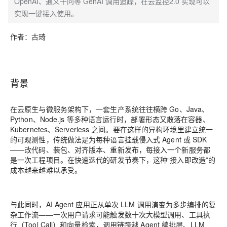
OpenAI、通义千问等 GenAI 调用追踪，在云监控2.0 实现可以
实现一键接入使用。
作者：古琦
背景
在云原生与微服务架构下，一套生产系统往往横跨 Go、Java、
Python、Node.js 等多种语言运行时，部署形态又散落在容器、
Kubernetes、Serverless 之间。要在这样的异构环境里建立统一
的可观测性，传统做法是为每种语言挂载侵入式 Agent 或 SDK
——改代码、装包、对齐版本、重新发布，每接入一个新服务都
是一次工程项目。在快速迭代的研发节奏下，这种“接入即改造”的
成本越来越难以承受。
与此同时，AI Agent 应用正从单次 LLM 调用演变为多步编排的复
杂工作流——一次用户请求可能触发数十次大模型调用、工具执
行（Tool Call）和向量检索，调用链跨越 Agent 编排层、LLM