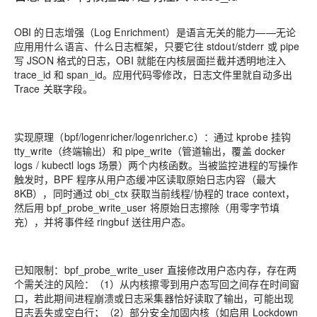
OBI 的日志增强（Log Enrichment）是语言无关的能力——无论
应用用什么语言、什么日志框架，只要它往 stdout/stderr 或 pipe
写 JSON 格式的日志，OBI 就能在内核层面拦截并透明地注入
trace_id 和 span_id。应用代码零修改，日志文件里就自动多出
Trace 关联字段。
实现原理（bpf/logenricher/logenricher.c）：通过 kprobe 挂钩
tty_write（终端输出）和 pipe_write（管道输出，覆盖 docker
logs / kubectl logs 场景）两个内核函数。当被监控进程的写操作
触发时，BPF 程序从用户态缓冲区读取原始日志内容（最大
8KB），同时通过 obi_ctx 获取当前线程/协程的 trace context，
然后用 bpf_probe_write_user 将原始日志擦除（用零字节填
充），并将事件经 ringbuf 送往用户态。
已知限制：bpf_probe_write_user 直接修改用户态内存，存在两
个需关注的风险：（1）从内核擦零到用户态写回之间存在时间窗
口，若此期间进程崩溃或日志采集器恰好读取了输出，可能出现
日志丢失或空白行；（2）部分安全加固内核（如启用 Lockdown