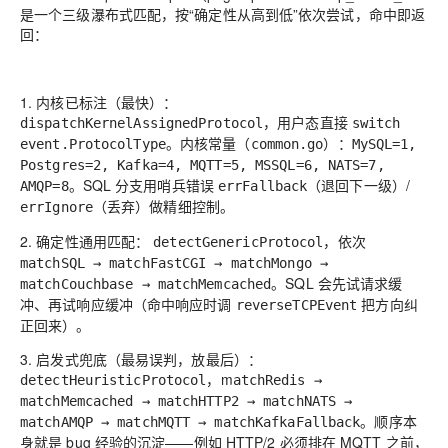
是一个三级瀑布式匹配，按“确定性从高到低”依次尝试，命中即返
回：
1. 内核已标注（最快）：
，用户态直接
dispatchKernelAssignedProtocol
switch
。内核常量（
）：
event.ProtocolType
common.go
MySQL=1,
Postgres=2, Kafka=4, MQTT=5, MSSQL=6, NATS=7,
。SQL 分支用哨兵错误
（退回下一级）/
AMQP=8
errFallback
（丢弃）做精细控制。
errIgnore
2. 确定性通用匹配：
，依次
detectGenericProtocol
matchSQL → matchFastCGI → matchMongo →
。SQL 会先试请求缓
matchCouchbase → matchMemcached
冲、再试响应缓冲（命中响应时调
把方向纠
reverseTCPEvent
正回来）。
3. 启发式兜底（最易误判，放最后）：
，m
detectHeuristicProtocol
atchRedis →
matchMemcached → matchHTTP2 → matchNATS →
。顺序本
matchAMQP → matchMQTT → matchKafkaFallback
身就是 bug 经验的沉淀——例如 HTTP/2 必须排在 MQTT 之前，