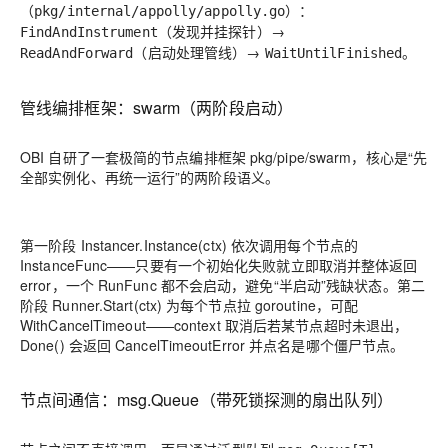
（
）：
pkg/internal/appolly/appolly.go
（发现并挂探针）→
FindAndInstrument
（启动处理管线）→
。
ReadAndForward
WaitUntilFinished
管线编排框架：swarm（两阶段启动）
OBI 自研了一套极简的节点编排框架 pkg/pipe/swarm，核心是“先
全部实例化、再统一运行”的两阶段语义。
第一阶段 Instancer.Instance(ctx) 依次调用每个节点的
InstanceFunc——只要有一个初始化失败就立即取消并整体返回
error，一个 RunFunc 都不会启动，避免“半启动”残缺状态。第二
阶段 Runner.Start(ctx) 为每个节点拉 goroutine，可配
WithCancelTimeout——context 取消后若某节点超时未退出，
Done() 会返回 CancelTimeoutError 并点名是哪个僵尸节点。
节点间通信：msg.Queue（带死锁探测的扇出队列）