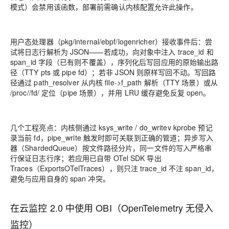
模式）会禁用该函数，部署前需确认内核配置允许此操作。
用户态处理器（pkg/internal/ebpf/logenricher）接收事件后：尝
试将日志行解析为 JSON——若成功，向对象中注入 trace_id 和
span_id 字段（已有则不覆盖），序列化后写回应用的原始输出路
径（TTY pts 或 pipe fd）；若非 JSON 则原样写回不动。写回路
径通过 path_resolver 从内核 file->f_path 解析（TTY 场景）或从
/proc//fd/ 定位（pipe 场景），并用 LRU 缓存避免反复 open。
几个工程亮点：内核侧通过 ksys_write / do_writev kprobe 预记
录当前 fd，pipe_write 触发时即可关联到正确的管道；异步写入
器（ShardedQueue）按文件路径分片，同一文件的写入严格串
行保证日志行序；若应用已自带 OTel SDK 导出
Traces（ExportsOTelTraces），则只注 trace_id 不注 span_id，
避免与应用自身的 span 冲突。
在云监控 2.0 中使用 OBI（OpenTelemetry 无侵入
监控）