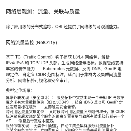
网络层观测：流量、关联与质量
除了应用级的分布式追踪，OBI 还提供了网络级的可观测能力。
网络流量监控 (NetO11y)
基于 TC（Traffic Control）钩子捕获 L3/L4 网络包，解析
IPv4/IPv6 和 TCP/UDP 头部，生成网络流量指标。数据管线支持
丰富的装饰能力——Kubernetes 元数据、反向 DNS、GeoIP 地
理定位、自定义 CIDR 范围标注。适合用于集群内及集群间流量
分析、网络拓扑可视化和安全审计。
典型定位场景：
异常外联发现（安全审计）：
服务拓扑中突然出现一个未知 IP 与数据
库之间有大量数据传输（如 2.3GB/h），结合 rDNS 反查和 GeoIP 定
位发现目标在境外——立即触发安全告警。
跨可用区流量突增定位：
某时段跨可用区流量突然翻倍增长，按 CIDR
标注聚合后发现是某个服务的路由配置变更导致所有请求绕行到另一个
AZ——修复后带宽成本回落。
服务依赖发现：
无需任何配置，自动生成全集群服务间流量拓扑——
当某个服务异常时，立即看到它上下游的全部网络关系和流量变化。