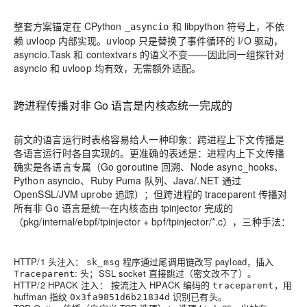
整套方案锚定在 CPython
和 libpython 符号上，不依
_asyncio
赖 uvloop 内部实现。uvloop 只是替换了事件循环的 I/O 驱动，
asyncio.Task 和 contextvars 的语义不变——因此同一组探针对
asyncio 和 uvloop 均有效，无需额外适配。
跨进程传播对非 Go 语言是内核态统一完成的
前文的语言运行时表格容易给人一种印象：跨进程上下文传播是
各语言运行时各自实现的。更准确的表述是：进程内上下文传播
确实是各语言专属（Go goroutine 回溯、Node async_hooks、
Python asyncio、Ruby Puma 队列、Java/.NET 通过
OpenSSL/JVM uprobe 追踪）；但跨进程的 traceparent 传播对
所有非 Go 语言是统一在内核态由 tpinjector 完成的
（pkg/internal/ebpf/tpinjector + bpf/tpinjector/*.c），三种手法：
HTTP/1 头注入：
程序通过尾调用链改写 payload，插入
sk_msg
: 头；SSL socket 直接跳过（密文改不了）。
Traceparent
HTTP/2 HPACK 注入：
按流注入 HPACK 编码的
，用
traceparent
huffman 指纹
识别已有头。
0x3fa9851d6b21834d