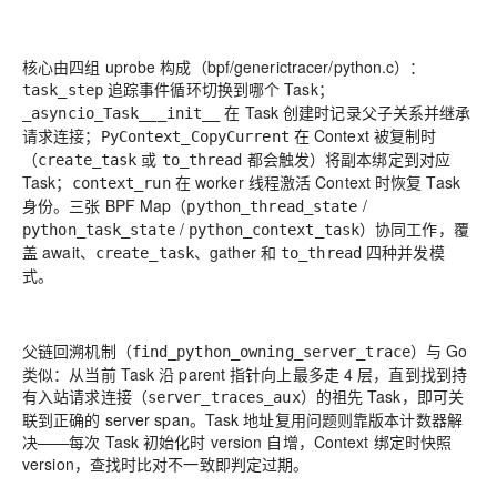
核心由四组 uprobe 构成（bpf/generictracer/python.c）：
追踪事件循环切换到哪个 Task；
task_step
在 Task 创建时记录父子关系并继承
_asyncio_Task___init__
请求连接；
在 Context 被复制时
PyContext_CopyCurrent
（
或
都会触发）将副本绑定到对应
create_task
to_thread
Task；
在 worker 线程激活 Context 时恢复 Task
context_run
身份。三张 BPF Map（
/
python_thread_state
/
）协同工作，覆
python_task_state
python_context_task
盖 await、
、gather 和
四种并发模
create_task
to_thread
式。
父链回溯机制（
）与 Go
find_python_owning_server_trace
类似：从当前 Task 沿 parent 指针向上最多走 4 层，直到找到持
有入站请求连接（
）的祖先 Task，即可关
server_traces_aux
联到正确的 server span。Task 地址复用问题则靠版本计数器解
决——每次 Task 初始化时 version 自增，Context 绑定时快照
version，查找时比对不一致即判定过期。