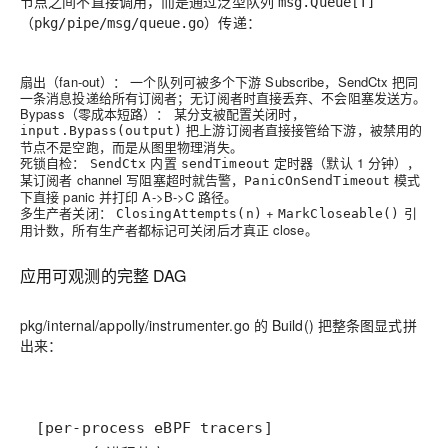
节点之间不直接调用，而是通过泛型队列
msg.Queue[T]
（
）传递：
pkg/pipe/msg/queue.go
扇出（fan-out）：
一个队列可被多个下游 Subscribe，SendCtx 把同
一条消息投递给所有订阅者；无订阅者时直接丢弃、不会阻塞发送方。
Bypass（零成本短路）：
某分支被配置关闭时，
把上游订阅者直接接管给下游，
被禁用的
input.Bypass(output)
节点不是空跑，而是从图里物理消失。
死锁自检：
内置
定时器（默认 1 分钟），
SendCtx
sendTimeout
某订阅者 channel 写阻塞超时就告警，
模式
PanicOnSendTimeout
下直接 panic 并打印 A->B->C 路径。
多生产者关闭：
+
引
ClosingAttempts(n)
MarkCloseable()
用计数，所有生产者都标记可关闭后才真正 close。
应用可观测的完整 DAG
pkg/internal/appolly/instrumenter.go 的 Build() 把整条图显式拼
出来：