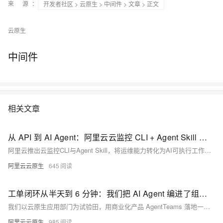
来 源：
开发者社区
>
云原生
>
中间件
>
文章
> 正文
云原生
中间件
相关文章
从 API 到 AI Agent：阿里云云监控 CLI + Agent Skill 实战
阿里云推出云监控CLI与Agent Skill，将运维能力转化为AI可执行工作流。用户通过自然语言指令，即可由Agent自动完成资源接入、告警管理及数据查询等任务，实现可控、可审计的智能化运维自动化。
阿里云云原生
645
工单闭环从半天到 6 分钟：我们把 AI Agent 编进了组织架构
我们以云原生应用部门为试验田，用商业化产品 AgentTeams 落地一支"数字员工小分队"，让它们承接日常研发、工单答疑、开源维护与运营等业务，把原本人肉串联的协作流程，做成 AI Native 的工作方式。
阿里云云原生
985