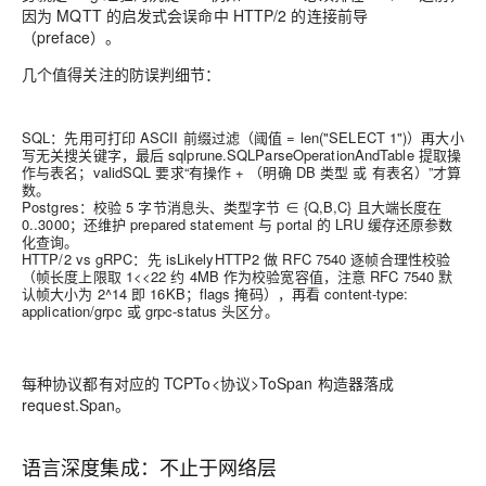
因为 MQTT 的启发式会误命中 HTTP/2 的连接前导
（preface）。
几个值得关注的防误判细节：
SQL：先用可打印 ASCII 前缀过滤（阈值 = len("SELECT 1")）再大小
写无关搜关键字，最后 sqlprune.SQLParseOperationAndTable 提取操
作与表名；validSQL 要求“有操作 + （明确 DB 类型 或 有表名）”才算
数。
Postgres：校验 5 字节消息头、类型字节 ∈ {Q,B,C} 且大端长度在
0..3000；还维护 prepared statement 与 portal 的 LRU 缓存还原参数
化查询。
HTTP/2 vs gRPC：先 isLikelyHTTP2 做 RFC 7540 逐帧合理性校验
（帧长度上限取 1<<22 约 4MB 作为校验宽容值，注意 RFC 7540 默
认帧大小为 2^14 即 16KB；flags 掩码），再看 content-type:
application/grpc 或 grpc-status 头区分。
每种协议都有对应的 TCPTo<协议>ToSpan 构造器落成
request.Span。
语言深度集成：不止于网络层