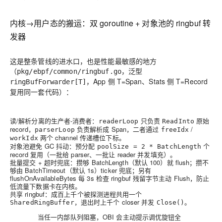
内核→用户态的搬运：双 goroutine + 对象池的 ringbuf 转
发器
这是整条管线的进水口，也是性能最敏感的地方
（
，泛型
pkg/ebpf/common/ringbuf.go
，App 侧 T=Span、Stats 侧 T=Record
ringBufForwarder[T]
复用同一套代码）：
读/解析分离的生产者-消费者：
只负责
原始
readerLoop
ReadInto
record，
负责解析成 Span，二者通过
/
parserLoop
freeIdx
两个 channel 传递槽位下标。
workIdx
对象池避免 GC 抖动：预分配
个
poolSize = 2 * BatchLength
record 复用（一批给 parser、一批让 reader 并发填充）。
批量提交 + 超时兜底：攒够 BatchLength（默认 100）就 flush；攒不
够由 BatchTimeout（默认 1s）ticker 兜底；另有
flushOnAvailableBytes 每 3s 检查 ringbuf 残留字节主动 Flush，防止
低流量下数据卡在内核。
共享 ringbuf：成百上千个被探测进程共用一个
，退出时上千个 closer 并发
。
SharedRingBuffer
Close()
当任一内部队列阻塞，OBI 会主动提示调优旋钮全