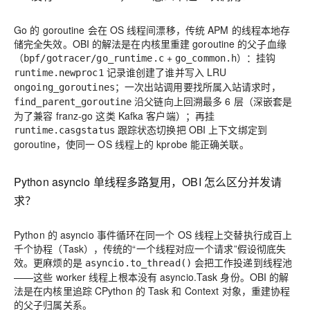
Go 的 goroutine 会在 OS 线程间漂移，传统 APM 的线程本地存
储完全失效。OBI 的解法是
在内核里重建 goroutine 的父子血缘
（
+
）：挂钩
bpf/gotracer/go_runtime.c
go_common.h
记录谁创建了谁并写入 LRU
runtime.newproc1
；一次出站调用要找所属入站请求时，
ongoing_goroutines
沿父链
向上回溯最多 6 层
（深嵌套是
find_parent_goroutine
为了兼容 franz-go 这类 Kafka 客户端）；再挂
跟踪状态切换把 OBI 上下文绑定到
runtime.casgstatus
goroutine，使同一 OS 线程上的 kprobe 能正确关联。
Python asyncio 单线程多路复用，OBI 怎么区分并发请
求？
Python 的 asyncio 事件循环在同一个 OS 线程上交替执行成百上
千个协程（Task），传统的“一个线程对应一个请求”假设彻底失
效。更麻烦的是
会把工作投递到线程池
asyncio.to_thread()
——这些 worker 线程上根本没有 asyncio.Task 身份。OBI 的解
法是在内核里追踪 CPython 的 Task 和 Context 对象，重建协程
的父子归属关系。