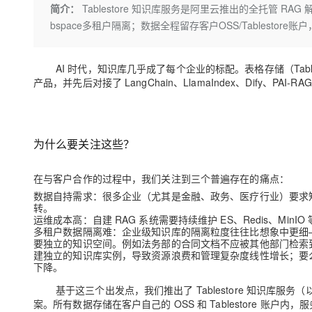
存储
天池大赛
Qwen3.7-Plus
简介：
Tablestore 知识库服务是阿里云推出的全托管 RAG
云解析DNS
解决方案免费试用 新老
电子合同
bspace多租户隔离；数据全程留存客户OSS/Tablest
最高领取价值200元试用
能看、能想、能动手的多模
安全
网络与CDN
AI 算法大赛
畅捷通
大数据开发治理平台 Data
AI 产品 免费试用
网络
安全
云开发大赛
Qwen3-VL-Plus
Tableau 订阅
AI 时代，知识库几乎成了每个企业的标配。表格存储（Tables
1亿+ 大模型 tokens 和 
产品，并先后对接了 LangChain、LlamaIndex、Dify
可观测
入门学习赛
中间件
AI空中课堂在线直播课
云防火墙
140+云产品 免费试用
上云与迁云
云原生的云上边界网络安全
产品新客免费试用，最长1
数据库
生态解决方案
大模型服务
企业出海
大模型ACA认证体验
为什么要关注这些？
大数据计算
助力企业全员 AI 认知与能
行业生态解决方案
千问AI平台-Token Plan
政企业务
媒体服务
在与客户合作的过程中，我们关注到三个普遍存在的痛点：
开发者生态解决方案
数据自持需求
：很多企业（尤其是金融、政务、医疗行业）要求
企业服务与云通信
千问AI平台-模型体验
转。
AI 开发和 AI 应用解决
运维成本高
：自建 RAG 系统需要持续维护 ES、Redis、Mi
在线体验全尺寸、多种模态
域名与网站
多租户数据隔离难
：企业级知识库的隔离粒度往往比想象中更细
要独立的知识空间。例如法务部的合同文档不应被其他部门检索
Happy 系列大模型
建独立的知识库实例，导致资源浪费和管理复杂度线性增长；要
终端用户计算
下降。
Serverless
基于这三个出发点，我们推出了
Tablestore 知识库服务
（
案。所有数据存储在客户自己的 OSS 和 Tablestore 账户内，
开发工具