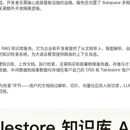
开发者无需操心底层基础设施的运维。服务还内置了 Subspace 多
无需额外开发隔离逻辑。
AI 应用
10分钟微调：让0.6B模型媲美235B模
多模态数据信
型
依托云原生高可用架构,实现Dify私有化部署
用1%尺寸在特定领域达到大模型90%以上效果
一个 AI 助手
超强辅助，Bol
即刻拥有 DeepSeek-R1 满血版
在企业官网、通讯软件中为客户提供 AI 客服
多种方案随心选，轻松解锁专属 DeepSeek
 RAG 知识库服务
。它为企业和开发者提供了从文档导入、智能解析、
的知识检索系统，为大语言模型提供精准的上下文信息。
调用即可创建知识库、上传文档、执行检索，无需购买和部署物理服务器。存储与
间数据和结果数据均存储在客户自己的 OSS 和 Tablestore 账
理与检索”环节——用户的文档经过解析、切片、向量化后存入知识库，LLM
回答。