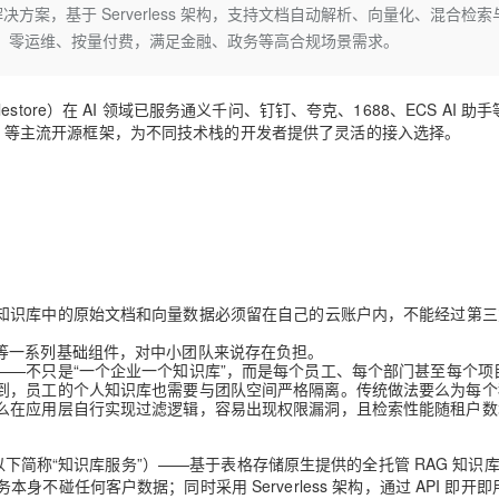
Deepseek-v4-pro
HappyHors
 解决方案，基于 Serverless 架构，支持文档自动解析、向量化、混合检索
同享
万小智 AI 建站低至 15元/月
Qoder CN
AI 短剧/漫剧
云原生数据库 
快递物流查询
WordPress
成为服务伙
高校合作
ore账户，零运维、按量付费，满足金融、政务等高合规场景需求。
点，立即开启云上创新
覆盖公网/内网、递归/权威、移动APP等全场景解析服务
送.CN域名，送备案服务码
基于千问大模型等，支持代码智能生成、研发智能问答
AI助力短剧
态智能体模型
旗舰 MoE 大模型，百万上下文与顶尖推理能力
图生视频，流
Ubuntu
服务生态伙伴
云工开物
企业应用
Works
Night Plan 支持 Qwen 3.8-Max
云原生大数据计算服务 MaxCompute
AI 办公
容器服务 Kub
NEW
GLM-5.2
Wan2.7-T
Red Hat
tore）在 AI 领域已服务通义千问、钉钉、夸克、1688、ECS AI 助
30+ 款产品免费体验
Data Agent 驱动的一站式 Data+AI 开发治理平台
夜间 5 折，Qwen/Meoo/TokenPlan 客户专享
面向分析的企业级SaaS模式云数据仓库
AI智能应用
提供一站式管
科研合作
视觉 Coding、空间感知、多模态思考等全面升级
1M上下文，专为长程任务能力而生
、PAI-RAG 等主流开源框架，为不同技术栈的开发者提供了灵活的接入选择。
ERP
堂（旗舰版）
SUSE
智能客服
CRM
防护产品
2个月
自动承接线索
建站小程序
OA 办公系统
AI 应用构建
大模型原生
力提升
财税管理
模板建站
Qoder
大模型服务平台百炼-应用模版
HOT
NEW
面向真实软件
个人版上线、团队版降价；千问3.8-Max首发发尝鲜
丰富多元化的应用模版和解决方案
400电话
定制建站
知识库中的原始文档和向量数据必须留在自己的云账户内，不能经过第三
万有无界
大模型服务平台百炼-智能体
方案
广告营销
模板小程序
nIO 等一系列基础组件，对中小团队来说存在负担。
的模型效果
灵活可视化地构建企业级 Agent
——不只是“一个企业一个知识库”，而是每个员工、每个部门甚至每个项
定制小程序
到，员工的个人知识库也需要与团队空间严格隔离。传统做法要么为每个
秒悟
人工智能平台 PAI
么在应用层自行实现过滤逻辑，容易出现权限漏洞，且检索性能随租户数
APP 开发
云端极速 AI 
新一代 AI 视频生成模型，深度适配广告营销等场景
AI Native 的算法工程平台，一站式完成建模、训练、推理服务部署
建站系统
以下简称“知识库服务”）——基于表格存储原生提供的全托管 RAG 知识
服务本身不碰任何客户数据；同时采用 Serverless 架构，通过 API 即开