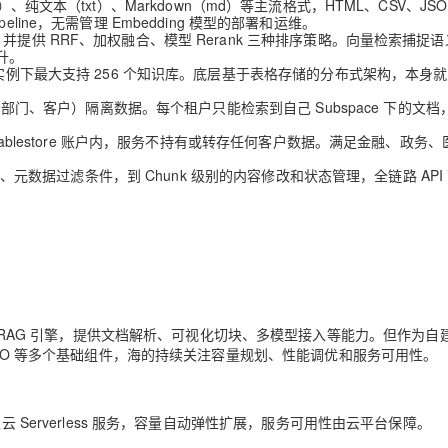
ppt/pptx）、纯文本（txt）、Markdown（md）等主流格式，HTML、CSV、JS
ine，无需管理 Embedding 模型的部署和运维。
提供 RRF、加权融合、模型 Rerank 三种排序策略。向量检索捕捉
升。
实例下最大支持 256 个知识库。底层基于表格存储的分布式架构，本身
门、客户）隔离数据。每个租户只能检索到自己 Subspace 下的文档
Tablestore 账户内，服务不持有或转存任何客户数据。满足金融、政务
配置、元数据过滤条件，到 Chunk 级别的内容修改和状态管理，全链路 API
的开源 RAG 引擎，提供文档解析、可视化切块、多模型接入等能力。但作为自
is、MinIO 等多个基础组件，海的持续关注容量规划、性能调优和服务可用性。
e 均为阿里云 Serverless 服务，容量自动弹性扩展，服务可用性由云平台保障。