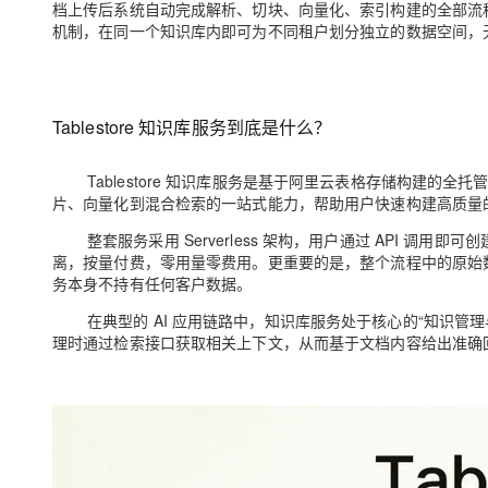
档上传后系统自动完成解析、切块、向量化、索引构建的全部流程，
大模型解决方案
机制，在同一个知识库内即可为不同租户划分独立的数据空间，
迁移与运维管理
快速部署 Dify，高效搭建 
专有云
Tablestore 知识库服务到底是什么？
10 分钟在聊天系统中增加
Tablestore 知识库服务是基于阿里云表格存储构建的
全托管
片、向量化到混合检索的一站式能力，帮助用户快速构建高质量
整套服务采用 Serverless 架构，用户通过 API 
离，按量付费，零用量零费用。更重要的是，整个流程中的原始数据、中
务本身不持有任何客户数据。
在典型的 AI 应用链路中，知识库服务处于核心的“知识管
理时通过检索接口获取相关上下文，从而基于文档内容给出准确