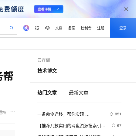
文档
备案
控制台
注册
登录
验
作计划
器
AI 活动
专业服务
服务伙伴合作计划
开发者社区
加入我们
产品动态
服务平台百炼
阿里云 OPC 创新助力计划
云存储
一站式生成采购清单，支持单品或批量购买
io：打造专属 AI 语音助手
S产品伙伴计划（繁花）
峰会
CS
造的大模型服务与应用开发平台
一句话生成原生可编辑精美 PPT 文稿
AI 生产力先锋
Al MaaS 服务伙伴赋能合作
域名
博文
Careers
至高可申请百万元
Qwen3.8-Max 模型上线
技术博文
务帮
开启高性价比 AI 编程新体验
弹性可伸缩的云计算服务
Qwen-Audio-3.0-Realtime 端到端实时语音角色扮演
输入一句话想法, 轻松生成专业的 PPT
先锋实践拓展 AI 生产力的边界
Token 补贴，五大权
计划
海大会
伙伴信用分合作计划
商标
问答
社会招聘
益加速 OPC 成功
eek-V4-Pro
SS
一键部署幻兽帕鲁游戏服务器
飞天发布时刻
HOT
Open Search 向量检索版支
划
备案
电子书
校园招聘
pSeek-V4-Pro
视频创作，一键激活电商全链路生产力
稳定、安全、高性价比、高性能的云存储服务
一键购买专属联机服务器，轻松开启游戏
所见，即是所愿
持视频检索 Pipeline 功能
热门文章
最新文章
更多支持
划
公司注册
镜像站
视频生成
语音识别与合成
专属 QwenPaw
漫剧工坊：一站式动画创作平台
AI 实训营
HOT
应用身份服务 (IDaaS)
合作伙伴培训与认证
划
上云迁移
站生成，高效打造优质广告素材
全接入的云上超级电脑
从聊天伙伴进化为能主动干活的本地数字员工
快速生产连贯的高质量长漫剧
从基础到进阶，Agent 创客手把手教你
OpenClaw 管理能力上线
版权
一条命令迁移，帮你实现 
lScope
351
我要反馈
e-1.1-T2V
Qwen3-TTS-Flash
查询合作伙伴
n Alibaba Cloud ISV 合作
代维服务
OpenClaw 与 Hermes Agent 记忆
建企业门户网站
10 分钟搭建微信、支付宝小程序
MaxCompute MaxFrame 提
畅细腻的高质量视频
离线语音合成大模型，多语言方言自适应，低延迟高稳定
【推荐几款实用的网盘资源搜索引
67
创新加速
ope
登录合作伙伴管理后台
我要建议
站，无忧落地极速上线
以可视化方式快速构建移动和 PC 门户网站
互通！
国内短信简单易用，安全可靠，秒级触达，全球覆盖200+国家和地区。
高效部署网站，快速应用到小程序
供自动弹性内存功能
擎】