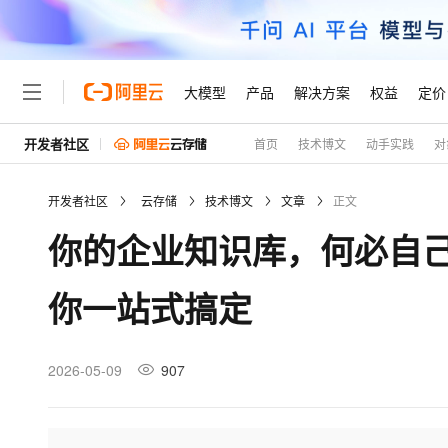
大模型
产品
解决方案
权益
定价
开发者社区
首页
技术博文
动手实践
对
大模型
产品
解决方案
权益
定价
云市场
伙伴
服务
了解阿里云
精选产品
精选解决方案
普惠上云
产品定价
精选商城
成为销售伙伴
售前咨询
为什么选择阿里云
千问AI平台
开发者社区
云存储
技术博文
文章
正文
了解云产品的定价详情
大模型服务平台百炼
千问办公，解锁你的工作
普惠上云 官方力荐
分销伙伴
在线服务
网站建设
什么是云计算
大
你的企业知识库，何必自己折腾
大模型服务与应用平台
企业级Agent产品，直接
云服务器38元/年起，超
咨询伙伴
多端小程序
技术领先
云上成本管理
售后服务
轻量应用服务器
Agency Agents：拥
官方推荐返现计划
大模型
精选产品
精选解决方案
Salesforce 国际版订阅
稳定可靠
你一站式搞定
管理和优化成本
推荐新用户得奖励，单订单
销售伙伴合作计划
自助服务
友盟天域
安全合规
人工智能与机器学习
AI
文本生成
云数据库 RDS
HappyHorse 打造一
云工开物
无影生态合作计划
在线服务
观测云
分析师报告
高校专属算力普惠，学生认
计算
互联网应用开发
2026-05-09
907
Qwen3.8-Max
HOT
Salesforce On Alibaba C
工单服务
Tuya 物联网平台阿里云
研究报告与白皮书
人工智能平台 PAI
快速拥有专属 OpenClaw
大模
Consulting Partner 合
大数据
容器
智能体时代全能旗舰模型
免费试用
短信专区
一站式AI开发、训练和推
蓝凌 OA
AI 大模型销售与服务生
现代化应用