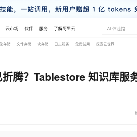
云市场
伙伴
服务
了解阿里云
象存储
文件存储
块存储
日志服务
免费试用
探索云世界
AI 特惠
数据与 API
成为产品伙伴
企业增值服务
最佳实践
价格计算器
AI 场景体
基础软件
产品伙伴合
阿里云认证
市场活动
配置报价
大模型
自助选配和估算价格
新方式
睿译宝，AI翻译排版一步到位
智启 AI 普惠权益
产品生态集成认证中心
企业支持计划
云上春晚
域名与网站
千问官方 MaaS 平台，为开发者和 Agent 而生，新用户赠送 1 亿 + tokens 额度
Qwen Aud
AI Coding
阿里云Maa
2026 阿里云
云服务器 E
为企业打
数据集
Windows
大模型认证
模型
NEW
NEW
？Tablestore 知识库服
交付可用成果
值低价云产品抢先购
上传文档即自动完成翻译和格式还原
至高享 1亿+免费 tokens，加速 Al 应用落地
提供智能易用的域名与建站服务
智能编程，一键
安全可靠、
产品生态伙伴
专家技术服务
云上奥运之旅
弹性计算合作
阿里云中企出
手机三要素
宝塔 Linux
全部认证
价格优势
有专属领域专家
GLM-5.2：长任务时代开源旗舰模型
阿里云 OPC 创新助力计划
千问大模型
即刻拥有 DeepS
AI 电商营销
对象存储 O
大模型
产品生态伙伴工作台
企业增值服务台
云栖战略参考
云存储合作计
云栖大会
身份实名认证
CentOS
训练营
推动算力普惠，释放技术红利
最高返9万
多领域专家智能体,一键组建 AI 虚拟交付团队
快速构建应用程序和网站，即刻迈出上云第一步
至高百万元 Token 补贴，加速一人公司成长
多元化、高性能、安全可靠的大模型服务
真正可用的 1M 上下文,一次完成代码全链路开发
轻松解锁专属 Dee
从图文生成到
云上的中国
数据库合作计
活动全景
短信
Docker
图片和
站式影视创作平台
Hermes Agent，打造自进化智能体
Token Plan 模型订阅计划
数字证书管理服务（原SSL证书）
5 分钟轻松部署
AI 广告创作
无影云电脑
企业成长
NEW
信息公告
看见新力量
云网络合作计
OCR 文字识别
JAVA
证享300元代金券
可视化编排打通从文字构思到成片全链路闭环
全托管，含MySQL、PostgreSQL、SQL Server、MariaDB多引擎
自主进化，持久记忆，越用越聪明
Qwen3.8-Max 首发尝鲜，限时加量 10 倍，夜间低至2折
实现全站HTTPS，呈现可信的WEB访问
图文、视频一
随时随地安
魔搭 Mode
Kimi-K3
HappyHors
NEW
loud
服务实践
官网公告
金融模力时刻
Salesforce O
版
发票查验
全能环境
Claude Code + GStack 打造工程团队
千问办公，限时限量积分加倍
Qoder
低代码高效构
AI 建站
短信服务
型
NEW
作计划
Kimi 最新旗舰模型，长程编程与推理利器
让文字生成流
计划
创新中心
魔搭 ModelSc
健康状态
理服务
让AI从“聊天伙伴”进化为能干活的“数字员工”
安装技能 GStack，拥有专属 AI 工程团队
你的AI工作搭子，覆盖日常办公高频场景
面向真实软件的智能体编程平台
0 代码专业建
客户案例
天气预报查询
操作系统
态合作计划