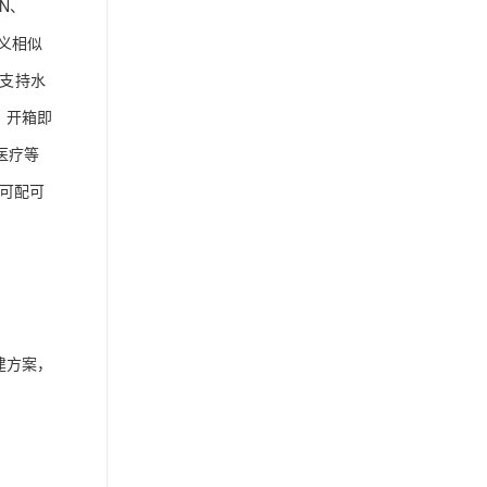
ON、
语义相似
就支持水
，开箱即
、医疗等
 可配可
建方案，