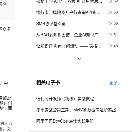
安全
揭秘千问 APP 千万级 AI 订单背后的
62
我要投诉
e-1.1-I2V
Cosyvoice-V3-Flash
与Su
PolarDB
上云场景组合购
Milvus 弹性伸缩功能新增节
伴
记忆存储实践
漫剧创作，剧本、分镜、视频高效生成
100%兼容MySQL、PostgreSQL，兼容Oracle，支持集中和分布式
覆盖90%+业务场景，专享组合折扣价
点支持范围
畅自然，细节丰富
高表现力语音合成大模型，语音克隆听感自然
银行卡归属地及开户行查询API查询
60
VPN
实战指南
ernetes 版 ACK
云聚AI 严选权益
SMB协议基础篇
AI 原生数据库服务发布
59
SSL 证书
2V
Fun-ASR
手等众多
，一键激活高效办公新体验
理容器应用的 K8s 服务
精选AI产品，从模型到应用全链提效
Agent 数据网关
文戏情感细腻自然，动作戏激烈拳拳到肉，实现更强表演能力
支持中英文自由切换，具备更强的噪声鲁棒性
从RAG到知识图谱：企业AI知识库的
堡垒机
51
AI 用量加速计划
技术范式革命与未来十年路线图
云原生数据库 PolarDB
防火墙
让知识在 Agent 间流动 —— 表格存
48
、识别商机，让客服更高效、服务更出色。
新老同享，达量后返
Agentic Database 发布
储知识库 Skills 实践指南
主机安全
应用
阿里云盘企业版 x Qoder 联合发布
47
Linux如何检查文件夹的大小？
45
千问办公
NEW
AI 应用及服务市场
的智能体编程平台
一站式AI生产力平台
具身智能爆发背后，存储如何成为关
44
相关电子书
更多
方中
AI 应用
键基础设施？
伶鹊
企业级人与Agent协作平台，接入和调度多个数字员工
智能客服平台，对话机器人、对话分析、智能外呼
大模型
目都需
低代码开发师（初级）实战教程
租户创
大模型服务平台百炼 - 全妙
自然语言处理
增长而
冬季实战营第三期：MySQL数据库进阶实战
应用创作平台
多模态内容创作工具，已接入 DeepSeek
数据标注
阿里巴巴DevOps 最佳实践手册
库解决方
机器学习
即用，文