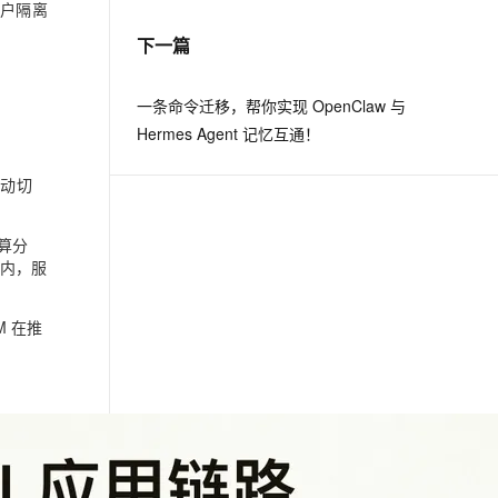
租户隔离
下一篇
息提取
与 AI 智能体进行实时音视频通话
从文本、图片、视频中提取结构化的属性信息
构建支持视频理解的 AI 音视频实时通话应用
一条命令迁移，帮你实现 OpenClaw 与
t.diy 一步搞定创意建站
构建大模型应用的安全防护体系
Hermes Agent 记忆互通！
通过自然语言交互简化开发流程,全栈开发支持
通过阿里云安全产品对 AI 应用进行安全防护
自动切
计算分
户内，服
 在推