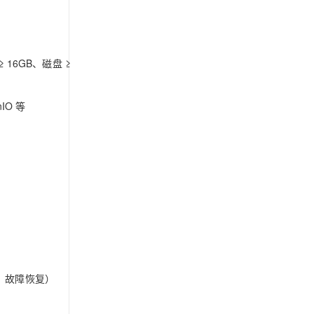
≥ 16GB、磁盘 ≥
nIO 等
监控、故障恢复）