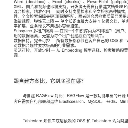
Word（doc/docx）、Excel（xls/xlsx）、PowerPoint（
XML、图片和视频也即将支持。开发者无需自行搭建文档处理 Pipel
混合检索，精准召回
— 同时支持向量检索和全文检索两种模式，并
性，全文检索保障关键词精确匹配，两者融合后检索质量显著提
海量规模，弹性无上限
— 单个知识库最大支持 1 亿级文档，单
平扩展，业务增长不用担心容量瓶颈。
Subspace 多租户隔离
— 在同一个知识库内为不同租户（用户、部
用的数据隔离，无需为每个租户创建独立的知识库。
数据自持，完全可控
— 所有数据都存储在客户自己的 OSS 和 
对数据合规性要求极高的行业需求。
灵活可控，开放定制
— 从 Embedding 模型选择、检索策略
调。
跟自建方案比，它到底强在哪？
与自建 RAGFlow 对比：RAGFlow 是一款功能丰富
客户需要自行部署和运维 Elasticsearch、MySQL、Red
Tablestore 知识库底层依赖的 OSS 和 Tablestor