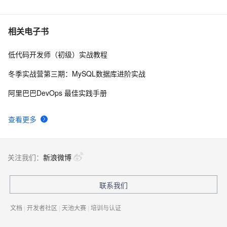
在Docker上玩转PostgreSQL -- Mac篇
6
PostgreSQL upsert功能(insert on conflict do)的用法
27710
7
相关电子书
低代码开发师（初级）实战教程
Linux 性能诊断 perf使用指南
27091
8
冬季实战营第三期：MySQL数据库进阶实战
PostgreSQL 9种索引的原理和应用场景
26466
9
阿里巴巴DevOps 最佳实践手册
Phoenix入门到精通
25135
10
查看更多
关注我们：
新浪微博
联系我们
文档
|
开发者社区
|
天池大赛
|
培训与认证