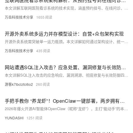
互联网医院看诊系统架构解析：从预约挂号到在线问诊的完整流程
本文详解互联网医院看诊系统的技术实现，涵盖预约挂号、在线问诊、视频通信、电子处方、订单支付及诊后管理六大核心模块；采用微服务架构，集成Redis缓存、MQ消息队列、WebRTC音视频与分布式锁等关键技术，保障高并发下的稳定与安全。（239字）
万岳科技技术分享
1655
开源外卖系统多运力并存模型设计：自营+众包架构实现
开源外卖系统需突破单一运力瓶颈。本文详解如何通过架构设计、统一骑手表、策略模式调度（自营/众包/第三方）、差异化分账与Redis锁，实现高可用多运力模型，支撑弹性扩张与高峰履约。（239字）
万岳科技技术分享
435
网站遭遇SQL注入攻击？应急处置、漏洞修复与长效防御完整方案
本文详解SQL注入攻击的应急响应、漏洞溯源、彻底修复与长效防御四步法，涵盖WAF拦截、参数化查询、最小权限配置等核心措施，助开发者从根源杜绝SQL注入风险，构建纵深安全防护体系。（239字）
游客k7lbclzfci6o2
260
手把手教你 “养龙虾”！OpenClaw一键部署，两步拥有龙虾AI助理！
2026年爆火开源AI智能体OpenClaw（昵称“龙虾”），主打“能动手”的本地化自动化：理解指令、自主调用工具，实现文件整理、写代码、搜资料等真实操作。阿里云一键部署，无需代码，两步即可拥有专属AI助理！
YUNDASHI
1251