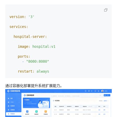
version:
'3'
services:
hospital-server:
image:
hospital:v1
ports:
-
"8080:8080"
restart:
always
通过容器化部署提升系统扩展能力。