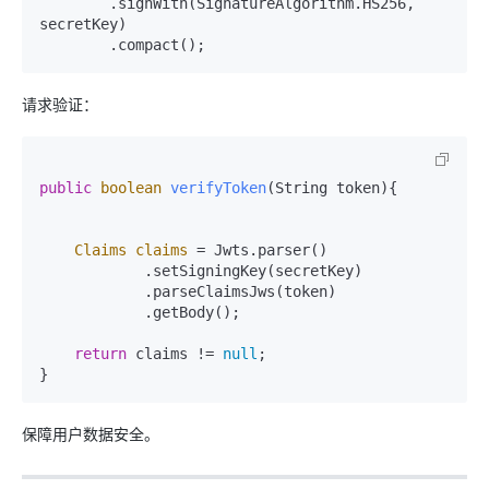
        .signWith(SignatureAlgorithm.HS256, 
secretKey)

请求验证：
public
boolean
verifyToken
(String token)
{

Claims
claims
=
 Jwts.parser()

            .setSigningKey(secretKey)

            .parseClaimsJws(token)

            .getBody();

return
 claims != 
null
;

保障用户数据安全。