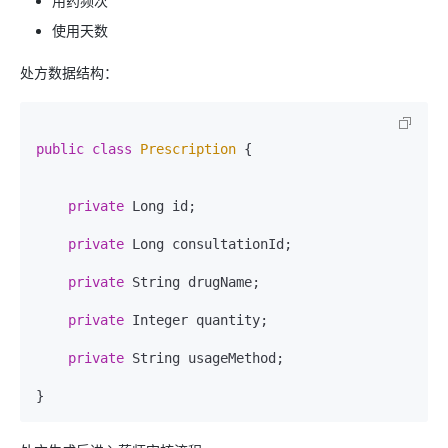
用药频次
使用天数
处方数据结构：
public
class
Prescription
 {

private
 Long id;

private
 Long consultationId;

private
 String drugName;

private
 Integer quantity;

private
 String usageMethod;
