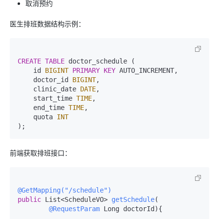
取消预约
医生排班数据结构示例：
CREATE TABLE
 doctor_schedule (

    id 
BIGINT
PRIMARY KEY
 AUTO_INCREMENT,

    doctor_id 
BIGINT
,

    clinic_date 
DATE
,

    start_time 
TIME
,

    end_time 
TIME
,

    quota 
INT
前端获取排班接口：
@GetMapping("/schedule")
public
 List<ScheduleVO> 
getSchedule
(

@RequestParam
 Long doctorId)
{
