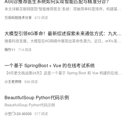
AI问诊推荐医生系统如何实现智能匹配与精准分诊？
本文详解互联网医院“智能推荐医生”系统：突破简单科室排序，构建基于症状结构化、医生能力标签、实时接诊状态与多维评分的精准匹配模型。涵盖架构设计、数据建模、核心算法及高并发优化，实现分诊准确率、医生利用率与转化率三提升。（239字）
万岳科技技术分享
672
大模型引领6G革命！最新综述探索未来通信方式：九大方向，覆盖多模态、RAG等
随着科技发展，大模型在6G网络中展现出革命性潜力。近日，arXiv发布综述论文《大模型在电信领域的全面调查》，探讨了大模型在通信领域的应用，涵盖生成、分类、优化、预测等方向，同时指出了数据隐私、计算资源及模型可解释性等挑战。论文链接：https://arxiv.org/abs/2405.10825
楠竹11
714
一个基于 SpringBoot + Vue 的在线考试系统
【9月更文挑战第24天】这是一个基于 Spring Boot 和 Vue 构建的在线考试系统。后端采用 Spring Boot、Spring Data JPA 和 MySQL 实现快速开发和数据库操作；前端使用 Vue.js 和 Element UI 快速搭建界面。系统包括用户管理、考试管理、考试答题和成绩管理等功能模块，并设计了相应的数据库表结构。通过 RESTful API 实现前后端数据交互，支持多种题型和权限管理，适用于学校和企业等场景。
小王老师呀
936
BeautifulSoup Python代码示例
BeautifulSoup Python代码示例
小空门123-30335
577