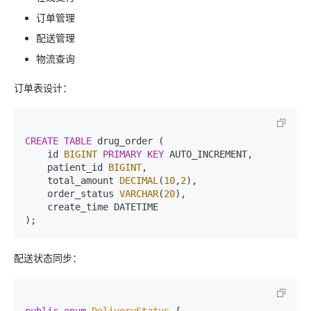
订单管理
配送管理
物流查询
订单表设计：
CREATE TABLE
 drug_order (

    id 
BIGINT
PRIMARY KEY
 AUTO_INCREMENT,

    patient_id 
BIGINT
,

    total_amount 
DECIMAL
(
10
,
2
),

    order_status 
VARCHAR
(
20
),

    create_time DATETIME

配送状态同步：
public
enum
DeliveryStatus
 {
