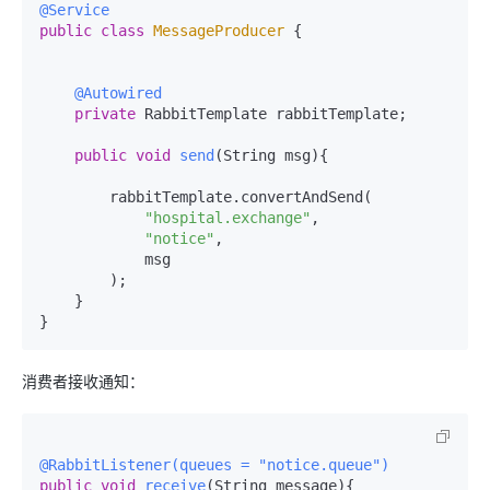
@Service
public
class
MessageProducer
 {

@Autowired
private
 RabbitTemplate rabbitTemplate;

public
void
send
(String msg)
{

        rabbitTemplate.convertAndSend(

"hospital.exchange"
,

"notice"
,

            msg

        );

    }

消费者接收通知：
@RabbitListener(queues = "notice.queue")
public
void
receive
(String message)
{
