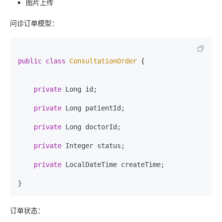
图片上传
问诊订单模型：
public
class
ConsultationOrder
 {

private
 Long id;

private
 Long patientId;

private
 Long doctorId;

private
 Integer status;

private
 LocalDateTime createTime;

订单状态：