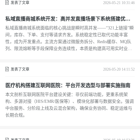
发表了文章
2026-05-21 10:31:46
私域直播商城系统开发：高并发直播场景下系统搭建优化
实践
私域直播商城系统面临的核心挑战是瞬时高并发——“321上链接”瞬
间，库存、下单、支付等请求齐发。系统稳定性已取代功能丰富
性，成为开发重点。主流方案通过微服务拆分、Redis缓存、MQ队
列、限流熔断等手段保障业务连续性，本质是构建高可用实时业务
系统。
发表了文章
2026-05-20 14:11:52
医疗机构搭建互联网医院：平台开发选型与部署实施指南
本文剖析互联网医院平台建设关键：非仅前端功能，更重系统架
构、多源对接（HIS/EMR/医保等）、模块化部署与数据安全。强调
中台服务、分阶段上线及云混合架构，确保业务协同、稳定运维与
长期合规。