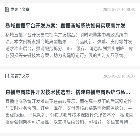
发表了文章
2026-05-23 10:58:48
私域直播平台开发方案：直播商城系统如何实现高并发
私域直播平台开发易忽视高并发挑战：瞬时流量集中易致系统崩
溃。本文剖析直播商城典型瓶颈——商品刷新、弹幕、支付等并发
请求冲击后台，强调服务拆分、Redis缓存、消息队列异步削峰、库
存预扣等关键技术方案，助力构建稳定可扩展的实时交互系统。
发表了文章
2026-05-22 10:56:33
直播电商软件开发技术栈选型：搭建直播电商系统与私域
直播 APP 开发要点
直播电商系统开发难点不在前端展示，而在高并发下的后端稳定性
与实时业务协同。订单、库存、支付等核心链路需微服务拆分，并
集成Redis、消息队列、分布式锁等技术保障秒杀场景不崩。私域直
播更强调架构可扩展性，以支撑后续分销、AI推荐、多语言等持续
迭代需求。