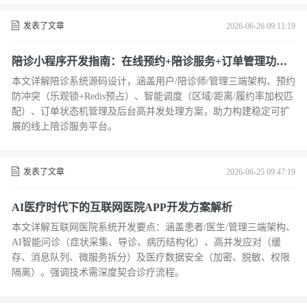
发表了文章
2026-06-26 09:11:19
陪诊小程序开发指南：在线预约+陪诊服务+订单管理功能
详解
本文详解陪诊系统源码设计，涵盖用户/陪诊师/管理三端架构、预约
防冲突（乐观锁+Redis预占）、智能调度（区域/距离/履约率加权匹
配）、订单状态机管理及后台高并发处理方案，助力构建稳定可扩
展的线上陪诊服务平台。
发表了文章
2026-06-25 09:47:19
AI医疗时代下的互联网医院APP开发方案解析
本文详解互联网医院系统开发要点：涵盖患者/医生/管理三端架构、
AI智能问诊（症状采集、导诊、病历结构化）、高并发应对（缓
存、消息队列、微服务拆分）及医疗数据安全（加密、脱敏、权限
隔离）。强调技术需深度契合诊疗流程。