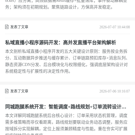
ocket）应分离；高频数据需Redis缓存+批量落库；事件驱动解耦业
务；架构须在初期规划。聚焦链路设计，方保高并发稳定。
发表了文章
2026-07-07 10:44:08
私域直播小程序源码开发：高并发直播平台架构解析
本文剖析私域直播小程序开发的五大关键设计原则：服务按业务拆
分、互动数据异步推送与缓存累计、订单链路预扣库存+消息队列、
静态资源CDN分发、后台模块化与权限细化，强调底层架构设计对
系统稳定性与扩展性的决定性作用。
发表了文章
2026-07-06 10:16:07
同城跑腿系统开发：智能调度+路线规划+订单流转设计方
案
本文详解同城跑腿系统后台核心设计：订单采用状态机管理，调度
需多维策略而非仅看距离，路线规划要联动业务动态调整，服务应
按域拆分实现解耦，定位上报须兼顾精度与性能。重在夯实可扩展