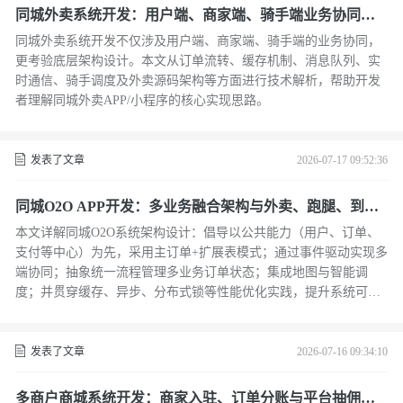
同城外卖系统开发：用户端、商家端、骑手端业务协同与
源码架构解析
同城外卖系统开发不仅涉及用户端、商家端、骑手端的业务协同，
更考验底层架构设计。本文从订单流转、缓存机制、消息队列、实
时通信、骑手调度及外卖源码架构等方面进行技术解析，帮助开发
者理解同城外卖APP/小程序的核心实现思路。
发表了文章
2026-07-17 09:52:36
同城O2O APP开发：多业务融合架构与外卖、跑腿、到店
服务实现方案
本文详解同城O2O系统架构设计：倡导以公共能力（用户、订单、
支付等中心）为先，采用主订单+扩展表模式；通过事件驱动实现多
端协同；抽象统一流程管理多业务订单状态；集成地图与智能调
度；并贯穿缓存、异步、分布式锁等性能优化实践，提升系统可扩
展性与稳定性。
发表了文章
2026-07-16 09:34:10
多商户商城系统开发：商家入驻、订单分账与平台抽佣实