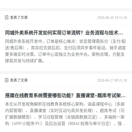
发表了文章
2026-06-29 10:51:36
同城外卖系统开发如何实现订单流转？业务流程与技术解
析
同城外卖系统开发中，订单是核心难点：状态管理需拆分（支付/配
送/售后等）、库存应先锁后扣、支付后须异步事件驱动、骑手调度
要多维实时决策、订单中心宜独立为业务中台。架构合理，方能支
撑高并发与持续扩展。
发表了文章
2026-06-27 09:21:50
搭建在线教育系统需要哪些功能？直播课堂+题库考试架构
详解
本文从开发视角解析在线教育系统核心架构，涵盖课程中心（多层
内容管理）、直播课堂（实时互动与高并发处理）、题库考试（可
扩展数据模型）、学习过程管理（全链路数据沉淀）、多端统一架
构（APP/小程序/PC）及后台运营（RBAC权限与审计日志），强调
业务逻辑设计比功能堆砌更重要。