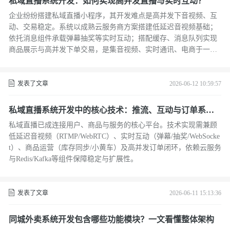
私域直播系统开发：如何实现高并发直播与实时互动？
企业纷纷搭建私域直播小程序，其开发难点是高并发下音视频、互
动、交易稳定。系统以成熟云服务商方案搭建低延迟音视频基础；
依托消息组件承载弹幕抽奖等实时互动；搭配缓存、消息队列实现
商品展示与高并发下单交易，是集音视频、实时通讯、电商于一体
的综合运营平台
发表了文章
2026-06-12 10:59:57
私域直播系统开发中的核心技术：推流、互动与订单系统
解析
私域直播已成连接用户、商品与服务的核心平台。技术实现需兼顾
低延迟音视频（RTMP/WebRTC）、实时互动（弹幕/抽奖/WebSocke
t）、商品运营（库存同步/小黄车）及高并发订单闭环，依赖云服务
与Redis/Kafka等组件保障稳定与扩展性。
发表了文章
2026-06-11 15:13:36
同城外卖系统开发包含哪些功能模块？一文看懂整体架构