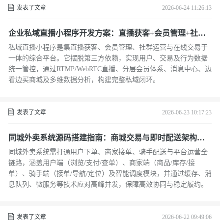
发表了文章
2026-06-24 11:26:13
企业私域直播小程序开发方案：直播获客+会员管理+社群
运营功能详解
私域直播小程序是集直播获客、会员管理、社群运营与在线交易于
一体的综合平台。它摆脱第三方依赖，实现用户、交易及行为数据
统一管控，通过RTMP/WebRTC直播、分层会员体系、消息中心、边
看边买商城及多维数据分析，构建完整私域闭环。
发表了文章
2026-06-23 10:17:23
同城外卖系统源码搭建指南：商城交易与即时配送架构解
析
同城外卖系统需打通用户下单、商家接单、骑手配送与平台运营全
链路，涵盖用户端（浏览/支付/查单）、商家端（商品/库存/接
单）、骑手端（接单/导航/定位）及智能调度模块，并通过缓存、消
息队列、微服务等技术应对高峰并发，保障高效协同与稳定履约。
发表了文章
2026-06-22 09:49:06