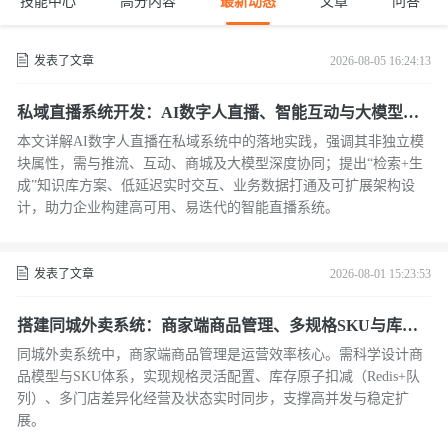
技能中心
高分内容
最新动态
文章
问答
发表了文章
2026-08-05 16:24:13
私域直播系统开发：AI数字人直播、智能互动与大模型应
用解析
本文详解AI数字人直播在私域系统中的落地实践，强调其非独立模
块属性，需与推流、互动、商城及大模型深度协同；提出“检索+生
成”知识库方案、低延迟实时交互、业务数据打通及可扩展架构设
计，助力企业构建高可用、易迭代的智能直播系统。
发表了文章
2026-08-01 15:23:53
搭建同城外卖系统：商家端商品管理、多规格SKU与库存
同步解决方案
同城外卖系统中，商家端商品管理是运营效率核心。需科学设计商
品模型与SKU体系，实现规格灵活配置、库存原子扣减（Redis+队
列）、多门店差异化经营及状态实时同步，支撑高并发与稳定扩
展。