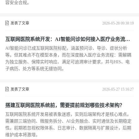
容安全合规。
发表了文章
2026-05-28 09:38:19
互联网医院系统开发：AI智能问诊如何接入医疗业务流
程？
AI智能问诊已成互联网医院标配，涵盖预问诊、导诊、症状分析
等。但其难点不在模型本身，而在深度融入医疗业务流程：需解耦
为独立服务、保障实时响应、满足可追溯审计要求，并与HIS、电
子病历、处方等系统无缝协同。
发表了文章
2026-05-27 15:16:27
搭建互联网医院系统前，需要提前规划哪些技术架构？
互联网医院系统开发易被表象迷惑，实则后端架构才是核心难点。
需兼顾三端协同、微服务拆分、AI业务融合、实时通信及长期稳定
性。前期若忽视权限体系、日志审计、数据隔离与扩展设计，后期
维护成本将激增。