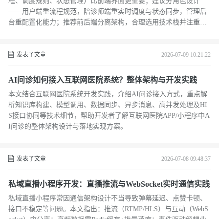
程、调度规则、状态管理）比前端界面更重要；建议分角色设计
——用户端重流程规范，陪诊师端重实时调度与状态同步，管理后
台重配置化能力；推荐前后端分离架构，合理选用技术栈并注重数
据一致性与可维护性。
发表了文章
2026-07-09 10:21:22
AI问诊如何接入互联网医院系统？整体架构与开发实践
本文结合互联网医院系统开发实践，介绍AI问诊接入方式，重点解
析知识库构建、模型调用、数据同步、异步消息、高并发处理及HI
S接口协同等技术细节，帮助开发者了解互联网医院APP/小程序中A
I问诊的整体架构设计与落地实现方案。
发表了文章
2026-07-08 09:48:37
私域直播小程序开发：直播推流与WebSocket实时通信实践
私域直播小程序常因通信架构设计不当导致弹幕延迟、点赞卡顿、
接口不稳定等问题。本文指出：推流（RTMP/HLS）与互动（WebS