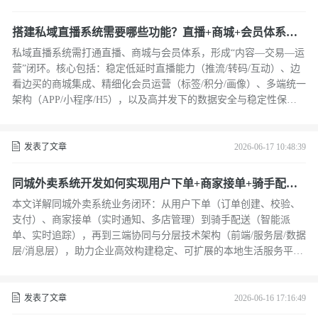
搭建私域直播系统需要哪些功能？直播+商城+会员体系全
面解析
私域直播系统需打通直播、商城与会员体系，形成“内容—交易—运
营”闭环。核心包括：稳定低延时直播能力（推流/转码/互动）、边
看边买的商城集成、精细化会员运营（标签/积分/画像）、多端统一
架构（APP/小程序/H5），以及高并发下的数据安全与稳定性保
障。
发表了文章
2026-06-17 10:48:39
同城外卖系统开发如何实现用户下单+商家接单+骑手配送
闭环？架构设计解析
本文详解同城外卖系统业务闭环：从用户下单（订单创建、校验、
支付）、商家接单（实时通知、多店管理）到骑手配送（智能派
单、实时追踪），再到三端协同与分层技术架构（前端/服务层/数据
层/消息层），助力企业高效构建稳定、可扩展的本地生活服务平
台。
发表了文章
2026-06-16 17:16:49