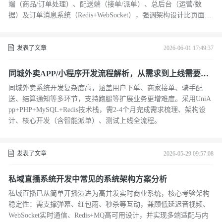
端（商品/订单处理）、配送端（接单/派单）、总后台（运营/数
据）及订单消息系统（Redis+WebSocket），强调架构设计比页面更
关键。
发表了文章
2026-06-01 17:49:37
同城外卖APP/小程序开发流程解析，从需求到上线需要多
久
同城外卖系统开发复杂度高，涵盖用户下单、商家接单、骑手配
送、结算通知等多环节，支持跑腿等扩展业务更增难度。采用UniA
pp+PHP+MySQL+Redis技术栈，需2-4个月完成需求梳理、架构设
计、核心开发（含智能派单）、测试上线全流程。
发表了文章
2026-05-29 09:57:08
私域直播系统开发中常见的系统架构方案分析
私域直播已从简单开播演进为高并发实时商业系统，核心考验架构
稳定性：需支撑弹幕、红包雨、秒杀等互动，兼顾低延迟音视频、
WebSocket实时通信、Redis+MQ高可用设计，并实现多端适配与内