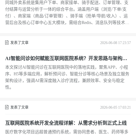
同城外卖系统是集用户下单、商家接单、骑手配送、订单管理、支
付结算与运营分析于一体的综合平台。涵盖用户端（浏览/下单/支
付）、商家端（商品/订单管理）、骑手端（抢单/导航/收入）、运
营后台及核心订单中心五大模块，需结合Redis、消息队列等技术保
障高并发稳定运行。
发表了文章
2026-06-08 17:23:57
AI智能问诊如何赋能互联网医院系统？开发思路与架构解
析
本文探讨AI智能问诊在互联网医院中的落地实践，聚焦APP、小程
序、H5等多端应用，解析预问诊、智能分诊等核心场景及独立服务
架构设计，强调AI需深度融入诊疗流程，兼顾效率、安全与稳定
性。
发表了文章
2026-06-05 17:03:21
互联网医院系统开发全流程详解：从需求分析到正式上线
医疗数字化项目远超普通预约系统，需协同患者、医生、药师等多