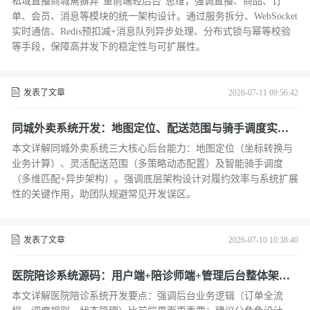
私域直播商城需摒弃“重前端轻后台”思维，强调直播、商品、订
单、会员、消息等模块的统一架构设计。通过服务拆分、WebSocket
实时通信、Redis预扣减+消息队列异步处理、分布式锁与幂等校验
等手段，保障高并发下的稳定性与可扩展性。
发表了文章
2026-07-11 09:56:42
同城外卖系统开发：地图定位、配送范围与骑手调度实现
方案
本文详解同城外卖系统三大核心后台能力：地图定位（坐标转换与
业务计算）、灵活配送范围（多策略动态配置）及智能骑手调度
（多维匹配+异步架构）。强调底层架构设计对履约效率与系统扩展
性的关键作用，助团队规避常见开发误区。
发表了文章
2026-07-10 10:38:40
医院陪诊系统源码：用户端+陪诊师端+管理后台整体架构
设计方案
本文详解医院陪诊系统开发要点：强调后台业务逻辑（订单全流