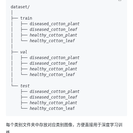
dataset/

│

├── train

│   ├── diseased
_cotton_plant

│   ├── diseased_cotton_leaf

│   ├── healthy_cotton_plant

│   └── healthy_cotton_leaf

│

├── val

│   ├── diseased_cotton_plant

│   ├── diseased_cotton_leaf

│   ├── healthy_cotton_plant

│   └── healthy_cotton_leaf

│

└── test

    ├── diseased_cotton_plant

    ├── diseased_cotton_leaf

    ├── healthy_cotton_plant

    └── healthy_cotton_
每个类别文件夹中存放对应类别图像，方便直接用于深度学习训
练。