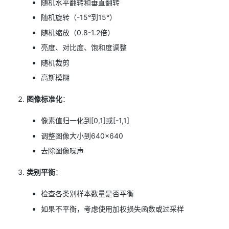
随机水平翻转和垂直翻转
随机旋转（-15°到15°）
随机缩放（0.8-1.2倍）
亮度、对比度、饱和度调整
随机裁剪
高斯模糊
图像标准化
：
像素值归一化到[0,1]或[-1,1]
调整图像大小到640×640
去除图像噪声
类别平衡
：
检查各类别样本数量是否平衡
如果不平衡，考虑使用加权损失函数或过采样