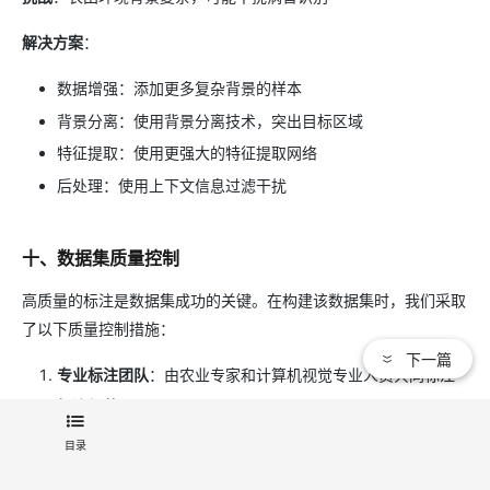
解决方案
：
数据增强：添加更多复杂背景的样本
背景分离：使用背景分离技术，突出目标区域
特征提取：使用更强大的特征提取网络
后处理：使用上下文信息过滤干扰
十、数据集质量控制
高质量的标注是数据集成功的关键。在构建该数据集时，我们采取
了以下质量控制措施：
下一篇
专业标注团队
：由农业专家和计算机视觉专业人员共同标注
标注规范
：制定详细的标注指南，确保标注一致性
多轮审核
：标注完成后进行多轮审核，确保标注准确性
目录
交叉验证
：通过多人标注和比对，减少标注误差