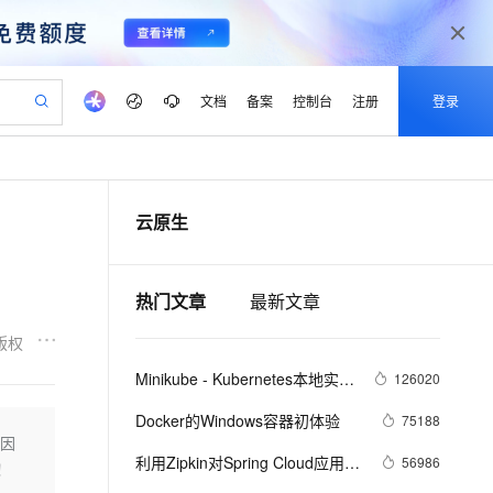
文档
备案
控制台
注册
登录
验
作计划
器
AI 活动
专业服务
服务伙伴合作计划
开发者社区
加入我们
产品动态
服务平台百炼
阿里云 OPC 创新助力计划
云原生
一站式生成采购清单，支持单品或批量购买
可编辑精美 PPT 文稿
S产品伙伴计划（繁花）
峰会
CS
造的大模型服务与应用开发平台
Agency Agents：拥有专属领域专家
AI 生产力先锋
Al MaaS 服务伙伴赋能合作
域名
博文
Careers
至高可申请百万元
Qwen3.8-Max 模型上线
 轻松生成专业的 PPT
开启高性价比 AI 编程新体验
弹性可伸缩的云计算服务
先锋实践拓展 AI 生产力的边界
多领域专家智能体,一键组建 AI 虚拟交付团队
Token 补贴，五大权
计划
海大会
伙伴信用分合作计划
商标
问答
社会招聘
热门文章
最新文章
益加速 OPC 成功
帕鲁游戏服务器
SS
HappyHorse 打造一站式影视创作平台
飞天发布时刻
HOT
Open Search 向量检索版支
划
备案
电子书
校园招聘
联机服务器，轻松开启游戏
视频创作，一键激活电商全链路生产力
稳定、安全、高性价比、高性能的云存储服务
所见，即是所愿
持视频检索 Pipeline 功能
可视化编排打通从文字构思到成片全链路闭环
更多支持
版权
划
公司注册
镜像站
视频生成
语音识别与合成
 智能体与工作流应用
漫剧工坊：一站式动画创作平台
AI 实训营
应用身份服务 (IDaaS)
Minikube - Kubernetes本地实验
126020
合作伙伴培训与认证
划
上云迁移
站生成，高效打造优质广告素材
全接入的云上超级电脑
通过阿里云百炼高效搭建AI应用,助力高效开发
快速生产连贯的高质量长漫剧
从基础到进阶，Agent 创客手把手教你
OpenClaw 管理能力上线
环境
lScope
我要反馈
e-1.1-T2V
Qwen3-TTS-Flash
Docker的Windows容器初体验
75188
查询合作伙伴
n Alibaba Cloud ISV 合作
代维服务
建企业门户网站
10 分钟搭建微信、支付宝小程序
慢因
MaxCompute MaxFrame 提
畅细腻的高质量视频
离线语音合成大模型，多语言方言自适应，低延迟高稳定
创新加速
ope
利用Zipkin对Spring Cloud应用进
登录合作伙伴管理后台
我要建议
56986
站，无忧落地极速上线
以可视化方式快速构建移动和 PC 门户网站
国内短信简单易用，安全可靠，秒级触达，全球覆盖200+国家和地区。
高效部署网站，快速应用到小程序
供自动弹性内存功能
！
行服务追踪分析