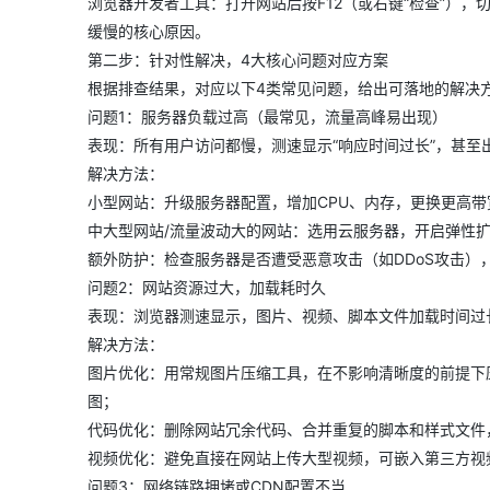
浏览器开发者工具：打开网站后按F12（或右键“检查”），切
大模型解决方案
缓慢的核心原因。
迁移与运维管理
快速部署 Dify，高效搭建 
第二步：针对性解决，4大核心问题对应方案
专有云
根据排查结果，对应以下4类常见问题，给出可落地的解决
问题1：服务器负载过高（最常见，流量高峰易出现）
10 分钟在聊天系统中增加
表现：所有用户访问都慢，测速显示“响应时间过长”，甚
解决方法：
小型网站：升级服务器配置，增加CPU、内存，更换更高带
中大型网站/流量波动大的网站：选用云服务器，开启弹性
额外防护：检查服务器是否遭受恶意攻击（如DDoS攻击）
问题2：网站资源过大，加载耗时久
表现：浏览器测速显示，图片、视频、脚本文件加载时间过
解决方法：
图片优化：用常规图片压缩工具，在不影响清晰度的前提下压
图；
代码优化：删除网站冗余代码、合并重复的脚本和样式文件
视频优化：避免直接在网站上传大型视频，可嵌入第三方视
问题3：网络链路拥堵或CDN配置不当