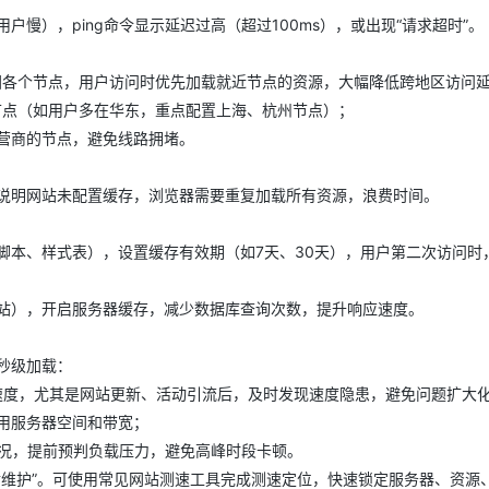
慢），ping命令显示延迟过高（超过100ms），或出现“请求超时”。
全国各个节点，用户访问时优先加载就近节点的资源，大幅降低跨地区访问
节点（如用户多在华东，重点配置上海、杭州节点）；
营商的节点，避免线路拥堵。
说明网站未配置缓存，浏览器需要重复加载所有资源，浪费时间。
脚本、样式表），设置缓存有效期（如7天、30天），用户第二次访问时
站），开启服务器缓存，减少数据库查询次数，提升响应速度。
秒级加载：
站速度，尤其是网站更新、活动引流后，及时发现速度隐患，避免问题扩大
用服务器空间和带宽；
情况，提前预判负载压力，避免高峰时段卡顿。
后维护”。可使用常见网站测速工具完成测速定位，快速锁定服务器、资源