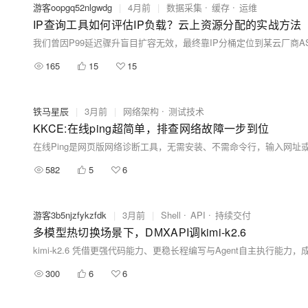
游客oopgq52nlgwdg
|
4月前
|
数据采集
缓存
运维
IP查询工具如何评估IP负载？云上资源分配的实战方法
165
15
15
铁马星辰
|
3月前
|
网络架构
测试技术
KKCE:在线ping超简单，排查网络故障一步到位
582
5
6
游客3b5njzfykzfdk
|
3月前
|
Shell
API
持续交付
多模型热切换场景下，​D​М‌X​Α‌РΙ调kimi-k2.6
300
6
6