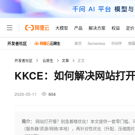
大模型
产品
解决方案
权益
定价
开发者社区
首页
Serverless
中间件
微
大模型
产品
解决方案
权益
定价
云市场
伙伴
服务
了解阿里云
精选产品
精选解决方案
普惠上云
产品定价
精选商城
成为销售伙伴
售前咨询
为什么选择阿里云
千问AI平台
开发者社区
云原生
文章
正文
了解云产品的定价详情
大模型服务平台百炼
睿译宝，AI翻译排版一
普惠上云 官方力荐
分销伙伴
在线服务
网站建设
什么是云计算
大
KKCE：如何解决网站打
大模型服务与应用平台
上传文档即自动完成翻译和
云服务器38元/年起，超
咨询伙伴
多端小程序
技术领先
云上成本管理
售后服务
轻量应用服务器
GLM-5.2：长任务时代
官方推荐返现计划
大模型
精选产品
精选解决方案
Salesforce 国际版订阅
稳定可靠
管理和优化成本
推荐新用户得奖励，单订单
销售伙伴合作计划
2026-05-11
604
自助服务
友盟天域
安全合规
人工智能与机器学习
AI
文本生成
云数据库 RDS
Hermes Agent，打造
云工开物
无影生态合作计划
在线服务
观测云
分析师报告
自主进化，持久记忆，越用
高校专属算力普惠，学生认
计算
互联网应用开发
Qwen3.8-Max
HOT
Salesforce On Alibaba C
工单服务
Tuya 物联网平台阿里云
研究报告与白皮书
人工智能平台 PAI
快速拥有专属 OpenClaw
简介：
网站打开慢？别急着瞎优化！本文提供一套零门槛、
大模
Consulting Partner 合
大数据
容器
智能体时代全能旗舰模型
免费试用
短信专区
一站式AI开发、训练和推
（服务器/资源/网络/本地），再针对性优化（升配、压缩图
蓝凌 OA
AI 大模型销售与服务生
现代化应用