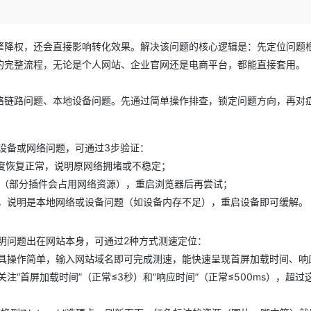
Deepseek-v4-pro
HappyHors
同享
万小智 AI 建站低至 15元/月
Qoder CN
AI 短剧/漫剧
云原生数据库 
快递物流查询
WordPress
成为服务伙
高校合作
点，立即开启云上创新
覆盖公网/内网、递归/权威、移动APP等全场景解析服务
送.CN域名，送备案服务码
基于千问大模型等，支持代码智能生成、研发智能问答
AI助力短剧
态智能体模型
旗舰 MoE 大模型，百万上下文与顶尖推理能力
图生视频，流
Ubuntu
服务生态伙伴
擎降权，还会直接影响转化效果。解决该问题的核心逻辑是：先定位问题
云工开物
企业应用
Works
Night Plan 支持 Qwen 3.8-Max
云原生大数据计算服务 MaxCompute
AI 办公
容器服务 Kub
NEW
GLM-5.2
Wan2.7-T
Red Hat
的完整流程，无论是个人网站、企业官网还是电商平台，都能直接套用。
30+ 款产品免费体验
Data Agent 驱动的一站式 Data+AI 开发治理平台
夜间 5 折，Qwen/Meoo/TokenPlan 客户专享
面向分析的企业级SaaS模式云数据仓库
AI智能应用
提供一站式管
科研合作
视觉 Coding、空间感知、多模态思考等全面升级
1M上下文，专为长程任务能力而生
ERP
堂（旗舰版）
SUSE
智能客服
络链路问题、本地设备问题。先通过简单操作排查，锁定问题方向，再对
CRM
防护产品
2个月
自动承接线索
建站小程序
OA 办公系统
AI 应用构建
大模型原生
设备或网络问题，可通过3步验证：
力提升
财税管理
模板建站
Qoder
大模型服务平台百炼-应用模版
HOT
NEW
若速度恢复正常，说明原网络拥堵或不稳定；
面向真实软件
个人版上线、团队版降价；千问3.8-Max首发发尝鲜
丰富多元化的应用模版和解决方案
400电话
定制建站
插件（部分插件会占用网络资源），重启浏览器后再尝试；
，说明是本地网络或设备问题（如设备内存不足），重启设备即可缓解。
万有无界
大模型服务平台百炼-智能体
方案
广告营销
模板小程序
的模型效果
灵活可视化地构建企业级 Agent
定制小程序
明问题出在网站本身，可通过2种方式测速定位：
秒悟
人工智能平台 PAI
APP 开发
具操作简单，输入网站域名即可完成测速，能快速呈现首屏加载时间、响
云端极速 AI 
新一代 AI 视频生成模型，深度适配广告营销等场景
AI Native 的算法工程平台，一站式完成建模、训练、推理服务部署
“首屏加载时间”（正常≤3秒）和“响应时间”（正常≤500ms），超过
建站系统