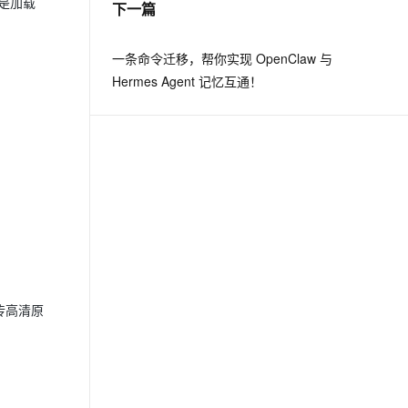
就是加载
下一篇
息提取
与 AI 智能体进行实时音视频通话
一条命令迁移，帮你实现 OpenClaw 与
从文本、图片、视频中提取结构化的属性信息
构建支持视频理解的 AI 音视频实时通话应用
Hermes Agent 记忆互通！
t.diy 一步搞定创意建站
构建大模型应用的安全防护体系
通过自然语言交互简化开发流程,全栈开发支持
通过阿里云安全产品对 AI 应用进行安全防护
；
传高清原