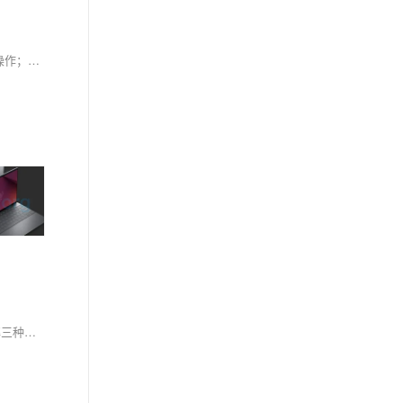
专为Windows 10 64位深度优化的OpenClaw（小龙虾）一键部署包：免命令行、免环境配置，解压即装；内置全部依赖与28万Tokens，全程可视化操作；独家解决SmartScreen拦截、权限限制等Win10特有问题，新手也能一次成功“养虾”！
数据库小学妹带你轻松入门主从复制！✅基于binlog实现主库写、从库读，支撑读写分离与高可用；🛡️保障数据安全（灾备）、提升并发能力；🔧详解三种复制模式、搭建步骤、延迟优化及避坑指南。运维进阶必备！