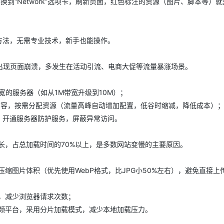
换到“Network”选项卡，刷新页面，红色标注的资源（图片、脚本等）
AI 应用
10分钟微调：让0.6B模型媲美235B模
多模态数据信
型
依托云原生高可用架构,实现Dify私有化部署
方法，无需专业技术，新手也能操作。
用1%尺寸在特定领域达到大模型90%以上效果
一个 AI 助手
超强辅助，Bol
至出现页面崩溃，多发生在活动引流、电商大促等流量暴涨场景。
即刻拥有 DeepSeek-R1 满血版
在企业官网、通讯软件中为客户提供 AI 客服
多种方案随心选，轻松解锁专属 DeepSeek
宽的服务器（如从1M带宽升级到10M）；
扩容，按需分配资源（流量高峰自动增加配置，低谷时缩减，降低成本）
，开通服务器防护服务，屏蔽异常访问。
长，占总加载时间的70%以上，是多数网站变慢的主要原因。
缩图片体积（优先使用WebP格式，比JPG小50%左右），避免直接上
，减少浏览器请求次数；
频平台，采用分片加载模式，减少本地加载压力。