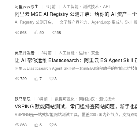
阿里云云原生
|
4月前
|
人工智能
测试技术
API
阿里云 MSE AI Registry 公测开启：给你的 AI 资
AI Registry 公测开启，一文了解产品能力、AgentLoop 集成与 Skill
563
50
58
灵杰开发者
|
3月前
|
人工智能
运维
安全
让 AI 帮你运维 Elasticsearch：阿里云 ES Agent Skil
729
7
8
铁马星辰
|
3月前
|
数据可视化
网络协议
测试技术
VSPING 赋能网站测试，零门槛排查网站问题，新手
363
5
6