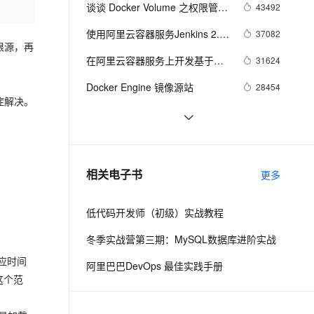
安全
我要投诉
e-1.1-I2V
Cosyvoice-V3-Flash
谈谈 Docker Volume 之权限管理
43492
PolarDB
上云场景组合购
Milvus 弹性伸缩功能新增节
伴
（一）
漫剧创作，剧本、分镜、视频高效生成
100%兼容MySQL、PostgreSQL，兼容Oracle，支持集中和分布式
覆盖90%+业务场景，专享组合折扣价
点支持范围
畅自然，细节丰富
高表现力语音合成大模型，语音克隆听感自然
VPN
使用阿里云容器服务Jenkins 2.0
37082
根源，再
实现持续集成之Pipeline篇
ernetes 版 ACK
云聚AI 严选权益
AI 原生数据库服务发布
SSL 证书
在阿里云容器服务上开发基于
2V
Fun-ASR
31624
(updated on 2016.12.23)
，一键激活高效办公新体验
理容器应用的 K8s 服务
精选AI产品，从模型到应用全链提效
Agent 数据网关
Docker的Spring Cloud微服务应
文戏情感细腻自然，动作戏激烈拳拳到肉，实现更强表演能力
支持中英文自由切换，具备更强的噪声鲁棒性
堡垒机
Docker Engine 镜像源站
28454
用
AI 用量加速计划
云原生数据库 PolarDB
症解决。
防火墙
、识别商机，让客服更高效、服务更出色。
新老同享，达量后返
Agentic Database 发布
Docker社区版中Kubernetes开发
28448
主机安全
应用
如何解决Docker容器和宿主机时
28104
间同步问题
千问办公
NEW
阿里巴巴和 Java 圈不得不说的那
25694
AI 应用及服务市场
相关电子书
更多
的智能体编程平台
一站式AI生产力平台
些事！
AI 应用
伶鹊
低代码开发师（初级）实战教程
企业级人与Agent协作平台，接入和调度多个数字员工
智能客服平台，对话机器人、对话分析、智能外呼
大模型
冬季实战营第三期：MySQL数据库进阶实战
大模型服务平台百炼 - 全妙
自然语言处理
应时间
阿里巴巴DevOps 最佳实践手册
应用创作平台
多模态内容创作工具，已接入 DeepSeek
数据标注
这个范
机器学习