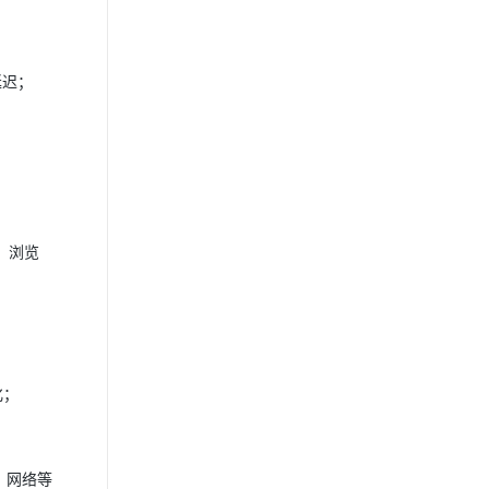
延迟；
，浏览
化；
、网络等