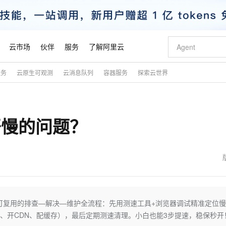
云市场
伙伴
服务
了解阿里云
服务
云原生可观测
云消息队列
容器服务
探索云世界
AI 特惠
数据与 API
成为产品伙伴
企业增值服务
最佳实践
价格计算器
AI 场景体
基础软件
产品伙伴合
阿里云认证
市场活动
配置报价
大模型
自助选配和估算价格
步到位
智启 AI 普惠权益
产品生态集成认证中心
企业支持计划
云上春晚
域名与网站
Qwen Audio：打造专属 AI 语音助手
千问官方 MaaS 平台，为开发者和 Agent 而生，新用户赠送 1 亿 + tokens 额度
一句话生成原生
AI Coding
阿里云Maa
2026 阿里云
云服务器 E
为企业打
数据集
Windows
大模型认证
模型
NEW
NEW
开慢的问题？
格式还原
值低价云产品抢先购
至高享 1亿+免费 tokens，加速 Al 应用落地
提供智能易用的域名与建站服务
Qwen-Audio-3.0-Realtime 端到端实时语音角色扮演
输入一句话想法,
智能编程，一键
安全可靠、
产品生态伙伴
专家技术服务
云上奥运之旅
弹性计算合作
阿里云中企出
手机三要素
宝塔 Linux
全部认证
价格优势
开源旗舰模型
即刻拥有 DeepSeek-V4-Pro
阿里云 OPC 创新助力计划
千问大模型
一键部署幻兽
AI 电商营销
对象存储 O
大模型
产品生态伙伴工作台
企业增值服务台
云栖战略参考
云存储合作计
云栖大会
身份实名认证
CentOS
训练营
推动算力普惠，释放技术红利
最高返9万
真正可用的 1M 上下文,一次完成代码全链路开发
快速构建应用程序和网站，即刻迈出上云第一步
轻松解锁专属 DeepSeek-V4-Pro
至高百万元 Token 补贴，加速一人公司成长
多元化、高性能、安全可靠的大模型服务
一键购买专属
从图文生成到
云上的中国
数据库合作计
活动全景
短信
Docker
图片和
自进化智能体
5 分钟轻松部署专属 QwenPaw
Token Plan 模型订阅计划
数字证书管理服务（原SSL证书）
高效搭建 AI
AI 广告创作
无影云电脑
企业成长
NEW
HOT
信息公告
看见新力量
云网络合作计
OCR 文字识别
JAVA
越聪明
证享300元代金券
全托管，含MySQL、PostgreSQL、SQL Server、MariaDB多引擎
Qwen3.8-Max 首发尝鲜，限时加量 10 倍，夜间低至2折
实现全站HTTPS，呈现可信的WEB访问
从聊天伙伴进化为能主动干活的本地数字员工
图文、视频一
随时随地安
魔搭 Mode
Kimi-K3
HappyHors
NEW
loud
服务实践
官网公告
金融模力时刻
Salesforce O
版
发票查验
全能环境
Claude Code + GStack 打造工程团队
千问办公，限时限量积分加倍
Qoder
低代码高效构
AI 建站
短信服务
可复用的排查—解决—维护全流程：先用测速工具+浏览器调试精准定位
型
NEW
作计划
Kimi 最新旗舰模型，长程编程与推理利器
让文字生成流
计划
创新中心
魔搭 ModelSc
健康状态
理服务
让AI从“聊天伙伴”进化为能干活的“数字员工”
安装技能 GStack，拥有专属 AI 工程团队
你的AI工作搭子，覆盖日常办公高频场景
面向真实软件的智能体编程平台
0 代码专业建
片、开CDN、配缓存），最后定期测速清理。小白也能3步提速，稳保秒开
客户案例
天气预报查询
操作系统
态合作计划