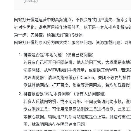
存储
天池大赛
（239字）
Qwen3.7-Plus
云解析DNS
解决方案免费试用 新老
电子合同
最高领取价值200元试用
能看、能想、能动手的多模
安全
网络与CDN
AI 算法大赛
畅捷通
网站打开慢是运营中的高频痛点，不仅会导致用户流失、搜索引
大数据开发治理平台 Data
AI 产品 免费试用
网络
安全
云开发大赛
Qwen3-VL-Plus
Tableau 订阅
针对性优化，避免盲目操作浪费时间。以下是一套从排查到解决
1亿+ 大模型 tokens 和 
可观测
入门学习赛
第一步：先排查，精准找到“慢”的根源
中间件
AI空中课堂在线直播课
云防火墙
140+云产品 免费试用
网站打开慢的原因分为四大类：服务器问题、资源加载问题、网
上云与迁云
云原生的云上边界网络安全
产品新客免费试用，最长1
数据库
生态解决方案
排查是否是“本地问题”（仅自己访问慢）
大模型服务
企业出海
大模型ACA认证体验
大数据计算
若只有自己打开目标网站慢，他人访问正常，大概率是本地
助力企业全员 AI 认知与能
行业生态解决方案
千问AI平台-Token Plan
政企业务
切换网络：从WiFi切换到手机流量，或更换其他WiFi，
媒体服务
开发者生态解决方案
清理浏览器：清理浏览器缓存和Cookie，关闭不必要的
企业服务与云通信
测试其他网站：打开百度、淘宝等常用网站，若均加载缓慢
千问AI平台-模型体验
AI 开发和 AI 应用解决
在线体验全尺寸、多种模态
排查是否是“网站本身问题”（所有人访问都慢）
域名与网站
若多人反馈网站慢，或不同网络、不同设备访问均卡顿，说
Happy 系列大模型
终端用户计算
专业测速工具：可使用常见网站测速工具进行检测，此类工
等核心数据，辅助用户判断网站速度是否正常。测速时重点关注
Serverless
围，就说明网站存在明显速度问题。
开发工具