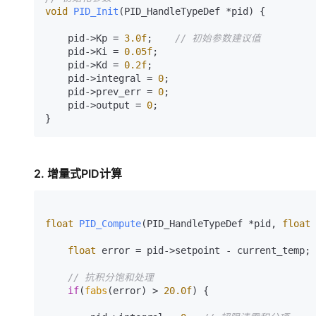
void
PID_Init
(PID_HandleTypeDef *pid)
 {

    pid->Kp = 
3.0f
;    
// 初始参数建议值
    pid->Ki = 
0.05f
;

    pid->Kd = 
0.2f
;

    pid->integral = 
0
;

    pid->prev_err = 
0
;

    pid->output = 
0
;

2. 增量式PID计算
float
PID_Compute
(PID_HandleTypeDef *pid, 
float
 
float
 error = pid->setpoint - current_temp;

// 抗积分饱和处理
if
(
fabs
(error) > 
20.0f
) {
