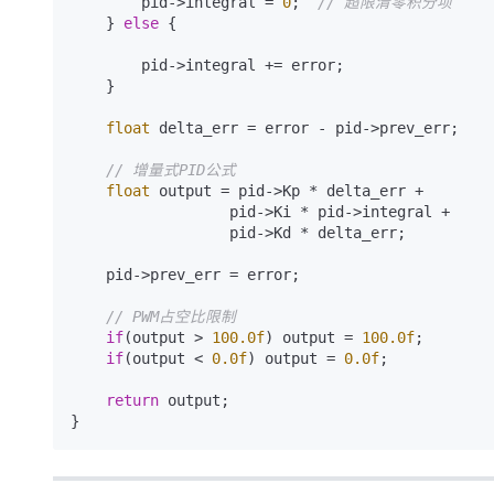
        pid->integral = 
0
;  
// 超限清零积分项
    } 
else
 {

        pid->integral += error;

    }

float
 delta_err = error - pid->prev_err;

// 增量式PID公式
float
 output = pid->Kp * delta_err +

                  pid->Ki * pid->integral +

                  pid->Kd * delta_err;

    pid->prev_err = error;

// PWM占空比限制
if
(output > 
100.0f
) output = 
100.0f
;

if
(output < 
0.0f
) output = 
0.0f
;

return
 output;
