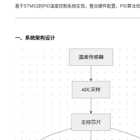
存储
天池大赛
Qwen3.7-Plus
云解析DNS
解决方案免费试用 新老
电子合同
基于STM32的PID温度控制系统实现，整合硬件配置、PID算
最高领取价值200元试用
能看、能想、能动手的多模
安全
网络与CDN
AI 算法大赛
畅捷通
大数据开发治理平台 Data
AI 产品 免费试用
网络
安全
云开发大赛
Qwen3-VL-Plus
Tableau 订阅
1亿+ 大模型 tokens 和 
可观测
入门学习赛
一、系统架构设计
中间件
AI空中课堂在线直播课
云防火墙
140+云产品 免费试用
上云与迁云
云原生的云上边界网络安全
产品新客免费试用，最长1
数据库
生态解决方案
大模型服务
企业出海
大模型ACA认证体验
大数据计算
助力企业全员 AI 认知与能
行业生态解决方案
千问AI平台-Token Plan
政企业务
媒体服务
开发者生态解决方案
企业服务与云通信
千问AI平台-模型体验
AI 开发和 AI 应用解决
在线体验全尺寸、多种模态
域名与网站
Happy 系列大模型
终端用户计算
Serverless
开发工具