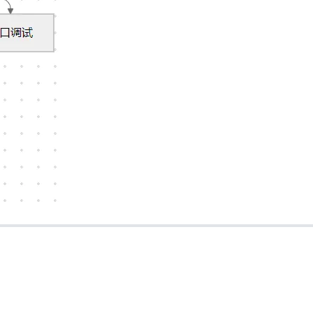
AI 应用
10分钟微调：让0.6B模型媲美235B模
多模态数据信
型
依托云原生高可用架构,实现Dify私有化部署
用1%尺寸在特定领域达到大模型90%以上效果
一个 AI 助手
超强辅助，Bol
即刻拥有 DeepSeek-R1 满血版
在企业官网、通讯软件中为客户提供 AI 客服
多种方案随心选，轻松解锁专属 DeepSeek