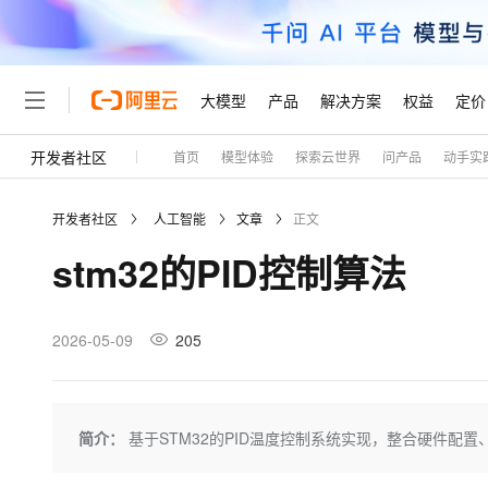
大模型
产品
解决方案
权益
定价
开发者社区
首页
模型体验
探索云世界
问产品
动手实
大模型
产品
解决方案
权益
定价
云市场
伙伴
服务
了解阿里云
精选产品
精选解决方案
普惠上云
产品定价
精选商城
成为销售伙伴
售前咨询
为什么选择阿里云
千问AI平台
开发者社区
人工智能
文章
正文
了解云产品的定价详情
大模型服务平台百炼
千问办公，解锁你的工作
普惠上云 官方力荐
分销伙伴
在线服务
网站建设
什么是云计算
大
stm32的PID控制算法
大模型服务与应用平台
企业级Agent产品，直接
云服务器38元/年起，超
咨询伙伴
多端小程序
技术领先
云上成本管理
售后服务
轻量应用服务器
Agency Agents：拥
官方推荐返现计划
大模型
精选产品
精选解决方案
Salesforce 国际版订阅
稳定可靠
管理和优化成本
推荐新用户得奖励，单订单
销售伙伴合作计划
2026-05-09
205
自助服务
友盟天域
安全合规
人工智能与机器学习
AI
文本生成
云数据库 RDS
HappyHorse 打造一
云工开物
无影生态合作计划
在线服务
观测云
分析师报告
高校专属算力普惠，学生认
计算
互联网应用开发
Qwen3.8-Max
HOT
Salesforce On Alibaba C
工单服务
Tuya 物联网平台阿里云
研究报告与白皮书
人工智能平台 PAI
快速拥有专属 OpenClaw
简介：
基于STM32的PID温度控制系统实现，整合硬件配置
大模
Consulting Partner 合
大数据
容器
智能体时代全能旗舰模型
免费试用
短信专区
一站式AI开发、训练和推
蓝凌 OA
AI 大模型销售与服务生
现代化应用