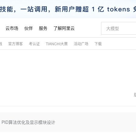
云市场
伙伴
服务
了解阿里云
践
官方博客
考认证
TIANCHI大赛
活动广场
下载
AI 特惠
数据与 API
成为产品伙伴
企业增值服务
最佳实践
价格计算器
AI 场景体
基础软件
产品伙伴合
阿里云认证
市场活动
配置报价
大模型
自助选配和估算价格
新方式
睿译宝，AI翻译排版一步到位
智启 AI 普惠权益
产品生态集成认证中心
企业支持计划
云上春晚
域名与网站
千问官方 MaaS 平台，为开发者和 Agent 而生，新用户赠送 1 亿 + tokens 额度
AI Coding
阿里云Maa
2026 阿里云
云服务器 E
为企业打
数据集
Windows
大模型认证
模型
NEW
交付可用成果
值低价云产品抢先购
上传文档即自动完成翻译和格式还原
至高享 1亿+免费 tokens，加速 Al 应用落地
提供智能易用的域名与建站服务
智能编程，一键
安全可靠、
产品生态伙伴
专家技术服务
云上奥运之旅
弹性计算合作
阿里云中企出
手机三要素
宝塔 Linux
全部认证
价格优势
有专属领域专家
GLM-5.2：长任务时代开源旗舰模型
阿里云 OPC 创新助力计划
千问大模型
即刻拥有 DeepS
AI 电商营销
对象存储 O
大模型
产品生态伙伴工作台
企业增值服务台
云栖战略参考
云存储合作计
云栖大会
身份实名认证
CentOS
训练营
推动算力普惠，释放技术红利
最高返9万
多领域专家智能体,一键组建 AI 虚拟交付团队
快速构建应用程序和网站，即刻迈出上云第一步
至高百万元 Token 补贴，加速一人公司成长
多元化、高性能、安全可靠的大模型服务
真正可用的 1M 上下文,一次完成代码全链路开发
轻松解锁专属 Dee
从图文生成到
云上的中国
数据库合作计
活动全景
短信
Docker
图片和
站式影视创作平台
Hermes Agent，打造自进化智能体
Token Plan 模型订阅计划
数字证书管理服务（原SSL证书）
5 分钟轻松部署
AI 广告创作
无影云电脑
企业成长
NEW
信息公告
看见新力量
云网络合作计
OCR 文字识别
JAVA
证享300元代金券
可视化编排打通从文字构思到成片全链路闭环
全托管，含MySQL、PostgreSQL、SQL Server、MariaDB多引擎
自主进化，持久记忆，越用越聪明
Qwen3.8-Max 首发尝鲜，限时加量 10 倍，夜间低至2折
实现全站HTTPS，呈现可信的WEB访问
图文、视频一
随时随地安
魔搭 Mode
Kimi-K3
HappyHors
NEW
loud
服务实践
官网公告
金融模力时刻
Salesforce O
版
发票查验
全能环境
Claude Code + GStack 打造工程团队
千问办公，限时限量积分加倍
Qoder
低代码高效构
AI 建站
短信服务
、PID算法优化及显示模块设计
型
NEW
作计划
Kimi 最新旗舰模型，长程编程与推理利器
让文字生成流
计划
创新中心
魔搭 ModelSc
健康状态
理服务
让AI从“聊天伙伴”进化为能干活的“数字员工”
安装技能 GStack，拥有专属 AI 工程团队
你的AI工作搭子，覆盖日常办公高频场景
面向真实软件的智能体编程平台
0 代码专业建
客户案例
天气预报查询
操作系统
态合作计划