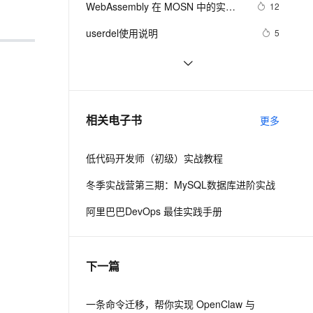
安全
WebAssembly 在 MOSN 中的实践 - 
我要投诉
e-1.1-I2V
Cosyvoice-V3-Flash
12
PolarDB
上云场景组合购
Milvus 弹性伸缩功能新增节
伴
基础框架篇
漫剧创作，剧本、分镜、视频高效生成
100%兼容MySQL、PostgreSQL，兼容Oracle，支持集中和分布式
覆盖90%+业务场景，专享组合折扣价
点支持范围
畅自然，细节丰富
高表现力语音合成大模型，语音克隆听感自然
VPN
userdel使用说明
5
ernetes 版 ACK
云聚AI 严选权益
AI 原生数据库服务发布
SSL 证书
自己看系统的“系统还原”
14
2V
Fun-ASR
，一键激活高效办公新体验
理容器应用的 K8s 服务
精选AI产品，从模型到应用全链提效
Agent 数据网关
文戏情感细腻自然，动作戏激烈拳拳到肉，实现更强表演能力
支持中英文自由切换，具备更强的噪声鲁棒性
堡垒机
AngularJS 五大特性，加快 Web 应
674
AI 用量加速计划
云原生数据库 PolarDB
用开发
防火墙
、识别商机，让客服更高效、服务更出色。
WPF游戏开发——小鸡快跑
新老同享，达量后返
Agentic Database 发布
5
相关电子书
更多
主机安全
应用
低代码开发师（初级）实战教程
千问办公
NEW
AI 应用及服务市场
的智能体编程平台
一站式AI生产力平台
冬季实战营第三期：MySQL数据库进阶实战
AI 应用
伶鹊
阿里巴巴DevOps 最佳实践手册
企业级人与Agent协作平台，接入和调度多个数字员工
智能客服平台，对话机器人、对话分析、智能外呼
大模型
大模型服务平台百炼 - 全妙
自然语言处理
下一篇
应用创作平台
多模态内容创作工具，已接入 DeepSeek
数据标注
机器学习
一条命令迁移，帮你实现 OpenClaw 与