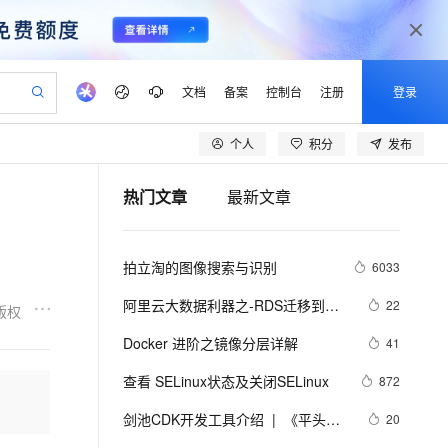
文档
备案
控制台
注册
登录
个人
积分
发布
验
作计划
器
AI 活动
专业服务
服务伙伴合作计划
开发者社区
加入我们
产品动态
服务平台百炼
阿里云 OPC 创新助力计划
热门文章
最新文章
一站式生成采购清单，支持单品或批量购买
S产品伙伴计划（繁花）
峰会
CS
造的大模型服务与应用开发平台
Qwen Audio：打造专属 AI 语音助手
一句话生成原生可编辑精美 PPT 文稿
AI 生产力先锋
Al MaaS 服务伙伴赋能合作
域名
博文
Careers
NEW
至高可申请百万元
Qwen3.8-Max 模型上线
开启高性价比 AI 编程新体验
弹性可伸缩的云计算服务
Qwen-Audio-3.0-Realtime 端到端实时语音角色扮演
输入一句话想法, 轻松生成专业的 PPT
先锋实践拓展 AI 生产力的边界
Token 补贴，五大权
计划
海大会
伙伴信用分合作计划
商标
问答
社会招聘
拍立淘的图像搜索与识别
6033
益加速 OPC 成功
eek-V4-Pro
SS
一键部署幻兽帕鲁游戏服务器
飞天发布时刻
HOT
Open Search 向量检索版支
划
备案
电子书
校园招聘
pSeek-V4-Pro
视频创作，一键激活电商全链路生产力
稳定、安全、高性价比、高性能的云存储服务
一键购买专属联机服务器，轻松开启游戏
所见，即是所愿
持视频检索 Pipeline 功能
更多支持
阿里云大数据利器之-RDS迁移到
22
版权
划
公司注册
镜像站
视频生成
语音识别与合成
Maxcompute实现动态分区
专属 QwenPaw
漫剧工坊：一站式动画创作平台
AI 实训营
HOT
应用身份服务 (IDaaS)
Docker 进阶之镜像分层详解
41
合作伙伴培训与认证
划
上云迁移
站生成，高效打造优质广告素材
全接入的云上超级电脑
从聊天伙伴进化为能主动干活的本地数字员工
快速生产连贯的高质量长漫剧
从基础到进阶，Agent 创客手把手教你
OpenClaw 管理能力上线
lScope
我要反馈
e-1.1-T2V
Qwen3-TTS-Flash
查看 SELinux状态及关闭SELinux
872
查询合作伙伴
n Alibaba Cloud ISV 合作
代维服务
建企业门户网站
10 分钟搭建微信、支付宝小程序
MaxCompute MaxFrame 提
畅细腻的高质量视频
离线语音合成大模型，多语言方言自适应，低延迟高稳定
创新加速
剑池CDK开发工具介绍  |  《平头哥
ope
登录合作伙伴管理后台
20
我要建议
站，无忧落地极速上线
以可视化方式快速构建移动和 PC 门户网站
国内短信简单易用，安全可靠，秒级触达，全球覆盖200+国家和地区。
高效部署网站，快速应用到小程序
供自动弹性内存功能
剑池CDK快速上手指南》第一章