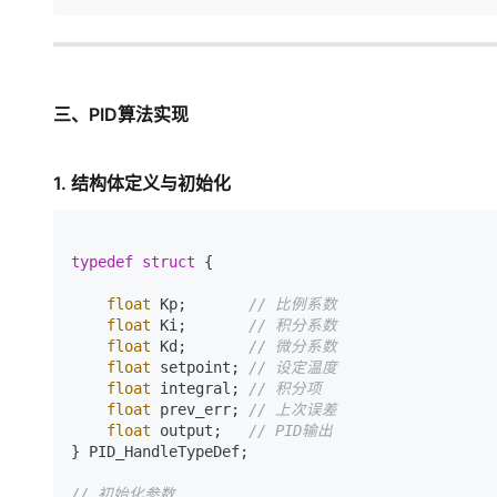
三、PID算法实现
1. 结构体定义与初始化
typedef
struct
 {
float
 Kp;       
// 比例系数
float
 Ki;       
// 积分系数
float
 Kd;       
// 微分系数
float
 setpoint; 
// 设定温度
float
 integral; 
// 积分项
float
 prev_err; 
// 上次误差
float
 output;   
// PID输出
} PID_HandleTypeDef;

// 初始化参数