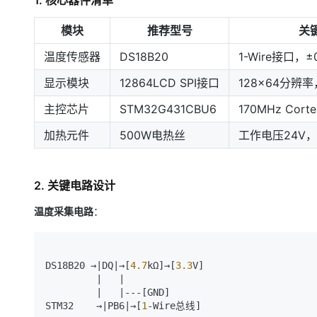
1. 核心器件清单
模块
推荐型号
关
温度传感器
DS18B20
1-Wire接口，
显示模块
12864LCD SPI接口
128x64分辨
主控芯片
STM32G431CBU6
170MHz Corte
加热元件
500W电热丝
工作电压24V，
2. 关键电路设计
温度采集电路
：
DS18B20 →|DQ|→[
4.7
kΩ]→[
3.3
V]

         |   |

         |   |---[GND]

STM32    →|PB6|→[
1