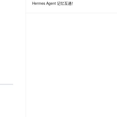
Hermes Agent 记忆互通！
息提取
与 AI 智能体进行实时音视频通话
从文本、图片、视频中提取结构化的属性信息
构建支持视频理解的 AI 音视频实时通话应用
t.diy 一步搞定创意建站
构建大模型应用的安全防护体系
通过自然语言交互简化开发流程,全栈开发支持
通过阿里云安全产品对 AI 应用进行安全防护