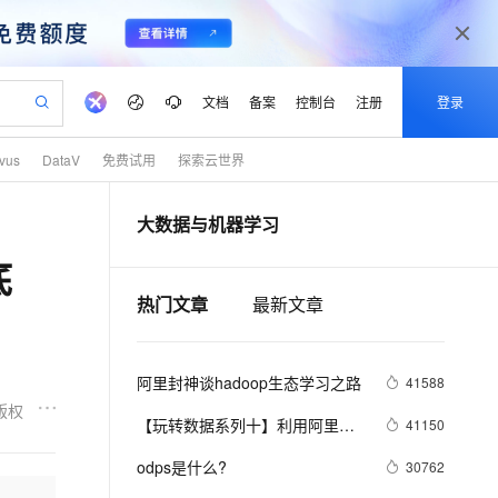
文档
备案
控制台
注册
登录
lvus
DataV
免费试用
探索云世界
验
作计划
器
AI 活动
专业服务
服务伙伴合作计划
开发者社区
加入我们
产品动态
服务平台百炼
阿里云 OPC 创新助力计划
大数据与机器学习
一站式生成采购清单，支持单品或批量购买
S产品伙伴计划（繁花）
峰会
CS
造的大模型服务与应用开发平台
Qwen Audio：打造专属 AI 语音助手
一句话生成原生可编辑精美 PPT 文稿
AI 生产力先锋
Al MaaS 服务伙伴赋能合作
域名
博文
Careers
NEW
至高可申请百万元
Qwen3.8-Max 模型上线
底
开启高性价比 AI 编程新体验
弹性可伸缩的云计算服务
Qwen-Audio-3.0-Realtime 端到端实时语音角色扮演
输入一句话想法, 轻松生成专业的 PPT
先锋实践拓展 AI 生产力的边界
Token 补贴，五大权
计划
海大会
伙伴信用分合作计划
商标
问答
社会招聘
热门文章
最新文章
益加速 OPC 成功
eek-V4-Pro
SS
一键部署幻兽帕鲁游戏服务器
飞天发布时刻
HOT
Open Search 向量检索版支
划
备案
电子书
校园招聘
pSeek-V4-Pro
视频创作，一键激活电商全链路生产力
稳定、安全、高性价比、高性能的云存储服务
一键购买专属联机服务器，轻松开启游戏
所见，即是所愿
持视频检索 Pipeline 功能
更多支持
划
公司注册
镜像站
视频生成
语音识别与合成
专属 QwenPaw
漫剧工坊：一站式动画创作平台
AI 实训营
HOT
应用身份服务 (IDaaS)
阿里封神谈hadoop生态学习之路
41588
合作伙伴培训与认证
划
上云迁移
站生成，高效打造优质广告素材
全接入的云上超级电脑
从聊天伙伴进化为能主动干活的本地数字员工
快速生产连贯的高质量长漫剧
从基础到进阶，Agent 创客手把手教你
OpenClaw 管理能力上线
版权
lScope
我要反馈
e-1.1-T2V
Qwen3-TTS-Flash
【玩转数据系列十】利用阿里云
41150
查询合作伙伴
n Alibaba Cloud ISV 合作
代维服务
建企业门户网站
10 分钟搭建微信、支付宝小程序
MaxCompute MaxFrame 提
机器学习在深度学习框架下实现
畅细腻的高质量视频
离线语音合成大模型，多语言方言自适应，低延迟高稳定
创新加速
ope
odps是什么?
登录合作伙伴管理后台
我要建议
30762
站，无忧落地极速上线
以可视化方式快速构建移动和 PC 门户网站
国内短信简单易用，安全可靠，秒级触达，全球覆盖200+国家和地区。
高效部署网站，快速应用到小程序
供自动弹性内存功能
智能图片分类