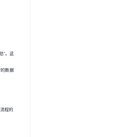
总”。这
”的数据
理流程的