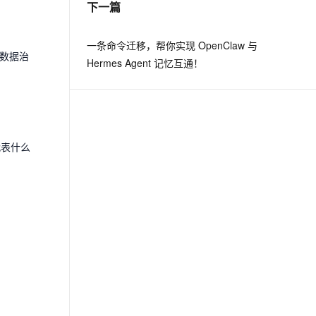
下一篇
息提取
与 AI 智能体进行实时音视频通话
一条命令迁移，帮你实现 OpenClaw 与
从文本、图片、视频中提取结构化的属性信息
构建支持视频理解的 AI 音视频实时通话应用
。数据治
Hermes Agent 记忆互通！
t.diy 一步搞定创意建站
构建大模型应用的安全防护体系
通过自然语言交互简化开发流程,全栈开发支持
通过阿里云安全产品对 AI 应用进行安全防护
代表什么