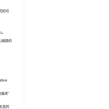
式的可
%
。
心链路的
ive
描述”
I生态的