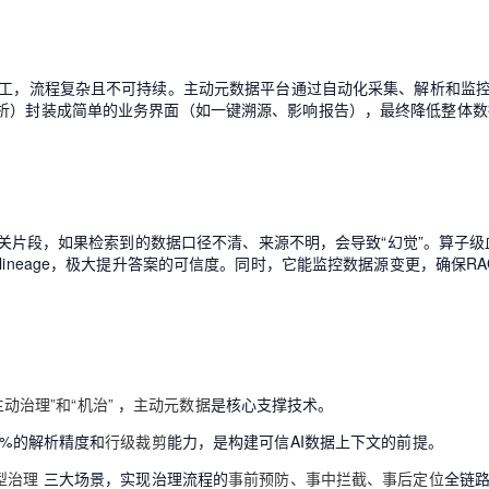
人工，流程复杂且不可持续。主动元数据平台通过自动化采集、解析和监
解析）封装成简单的业务界面（如一键溯源、影响报告），最终降低整体数
索相关片段，如果检索到的数据口径不清、来源不明，会导致“幻觉”。算子级
ineage，极大提升答案的可信度。同时，它能监控数据源变更，确保RA
主动治理”和“机治”
，
主动元数据
是核心支撑技术。
9%的解析精度和
行级裁剪
能力，是构建可信AI数据上下文的前提。
型治理
三大场景，实现治理流程的
事前预防、事中拦截、事后定位
全链