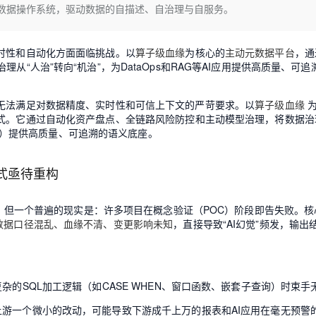
Deepseek-v4-pro
HappyHors
生的数据操作系统，驱动数据的自描述、自治理与自服务。
同享
万小智 AI 建站低至 15元/月
Qoder CN
AI 短剧/漫剧
云原生数据库 
快递物流查询
WordPress
成为服务伙
高校合作
点，立即开启云上创新
覆盖公网/内网、递归/权威、移动APP等全场景解析服务
送.CN域名，送备案服务码
基于千问大模型等，支持代码智能生成、研发智能问答
AI助力短剧
态智能体模型
旗舰 MoE 大模型，百万上下文与顶尖推理能力
图生视频，流
Ubuntu
服务生态伙伴
云工开物
企业应用
时性和自动化方面面临挑战。以
算子级血缘
为核心的
主动元数据平台
，通
Works
Night Plan 支持 Qwen 3.8-Max
云原生大数据计算服务 MaxCompute
AI 办公
容器服务 Kub
NEW
GLM-5.2
Wan2.7-T
Red Hat
理从“人治”转向“机治”，为DataOps和RAG等AI应用提供高质量、可
30+ 款产品免费体验
Data Agent 驱动的一站式 Data+AI 开发治理平台
夜间 5 折，Qwen/Meoo/TokenPlan 客户专享
面向分析的企业级SaaS模式云数据仓库
AI智能应用
提供一站式管
科研合作
。
视觉 Coding、空间感知、多模态思考等全面升级
1M上下文，专为长程任务能力而生
ERP
堂（旗舰版）
SUSE
智能客服
已无法满足对数据精度、实时性和可信上下文的严苛要求。以
算子级血缘
CRM
防护产品
2个月
自动承接线索
范式。它通过自动化资产盘点、全链路风险防控和主动模型治理，将数据治
建站小程序
RAG）提供高质量、可追溯的语义底座。
OA 办公系统
AI 应用构建
大模型原生
力提升
财税管理
模板建站
Qoder
大模型服务平台百炼-应用模版
HOT
NEW
式亟待重构
面向真实软件
个人版上线、团队版降价；千问3.8-Max首发发尝鲜
丰富多元化的应用模版和解决方案
400电话
定制建站
万有无界
应用，但一个普遍的现实是：许多项目在概念验证（POC）阶段即告失败。
大模型服务平台百炼-智能体
方案
广告营销
模板小程序
数据口径混乱、血缘不清、变更影响未知
，直接导致“AI幻觉”频发，输出
的模型效果
灵活可视化地构建企业级 Agent
定制小程序
秒悟
人工智能平台 PAI
APP 开发
云端极速 AI 
新一代 AI 视频生成模型，深度适配广告营销等场景
AI Native 的算法工程平台，一站式完成建模、训练、推理服务部署
杂的SQL加工逻辑（如CASE WHEN、窗口函数、嵌套子查询）时束手
建站系统
游一个微小的改动，可能导致下游成千上万的报表和AI应用在毫无预警