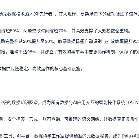
动元数据技术落地的“先行者”，其大规模、复杂场景下的成功验证了该范
间缩短
50%
，问题整改时间缩短
70%
，并高效支撑了大规模数仓重构。
路完整性从20%提升至
90%
，敏感数据标签自动识别与扩散效率提升
95
连接，准确率达
98%
，并建立了有效的事前事中变更协作机制，保障了核
数据供应链稳定、高效运作的
核心基础设施
。
业级的
数据知识图谱
，成为所有数据与AI应用交互的智能操作系统（AI-Nat
则、安全标签，形成一张可查询、可推理的语义网络，让数据真正具备“自
BI工具、AI平台、数据科学工作室提供精准的元数据服务，成为Data+A