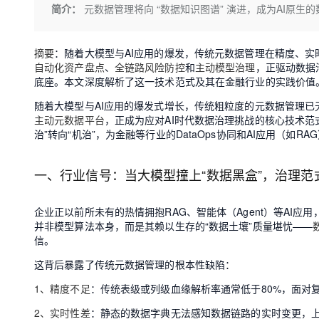
存储
天池大赛
Qwen3.7-Plus
简介：
元数据管理将向 “数据知识图谱” 演进，成为AI原
云解析DNS
解决方案免费试用 新老
电子合同
最高领取价值200元试用
能看、能想、能动手的多模
安全
网络与CDN
AI 算法大赛
畅捷通
摘要
：随着大模型与AI应用的爆发，传统元数据管理在精度、实
大数据开发治理平台 Data
AI 产品 免费试用
网络
安全
云开发大赛
Qwen3-VL-Plus
Tableau 订阅
自动化资产盘点
、
全链路风险防控
和
主动模型治理
，正驱动数据治
1亿+ 大模型 tokens 和 
底座。本文深度解析了这一技术范式及其在金融行业的实践价值
可观测
入门学习赛
中间件
AI空中课堂在线直播课
云防火墙
140+云产品 免费试用
随着大模型与AI应用的爆发式增长，传统粗粒度的元数据管理
上云与迁云
云原生的云上边界网络安全
产品新客免费试用，最长1
数据库
主动元数据平台
，正成为应对AI时代数据治理挑战的核心技术
生态解决方案
治”转向“机治”，为金融等行业的DataOps协同和AI应用（如
大模型服务
企业出海
大模型ACA认证体验
大数据计算
助力企业全员 AI 认知与能
行业生态解决方案
千问AI平台-Token Plan
政企业务
一、行业信号：当大模型撞上“数据黑盒”，治理范
媒体服务
开发者生态解决方案
企业服务与云通信
企业正以前所未有的热情拥抱RAG、智能体（Agent）等AI
千问AI平台-模型体验
AI 开发和 AI 应用解决
并非模型算法本身，而是其赖以生存的“数据土壤”质量堪忧——
在线体验全尺寸、多种模态
域名与网站
信。
Happy 系列大模型
终端用户计算
这背后暴露了传统元数据管理的根本性缺陷：
1、精度不足
：传统表级或列级血缘解析率通常低于80%，面对复
Serverless
2、实时性差
：静态的数据字典无法感知数据链路的实时变更，上
开发工具