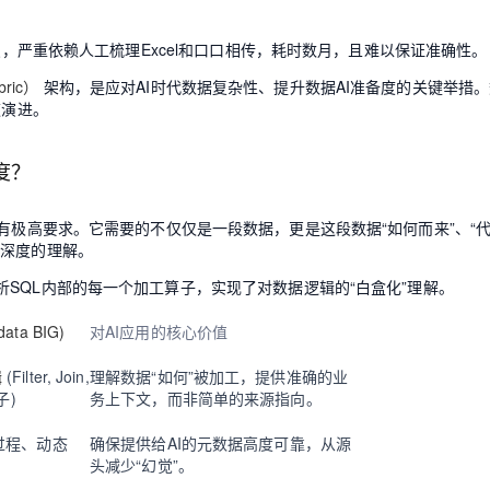
点，严重依赖人工梳理Excel和口口相传，耗时数月，且难以保证准确性。
AI 应用
10分钟微调：让0.6B模型媲美235B模
多模态数据信
型
依托云原生高可用架构,实现Dify私有化部署
ric）
架构，是应对AI时代数据复杂性、提升数据AI准备度的关键举措
用1%尺寸在特定领域达到大模型90%以上效果
速演进。
一个 AI 助手
超强辅助，Bol
即刻拥有 DeepSeek-R1 满血版
在企业官网、通讯软件中为客户提供 AI 客服
度？
多种方案随心选，轻松解锁专属 DeepSeek
有极高要求。它需要的不仅仅是一段数据，更是这段数据“如何而来”、“
种深度的理解。
SQL内部的每一个加工算子，实现了对数据逻辑的“白盒化”理解。
ta BIG)
对AI应用的核心价值
辑
(Filter, Join,
理解数据“如何”被加工，提供准确的业
子)
务上下文，而非简单的来源指向。
过程、动态
确保提供给AI的元数据高度可靠，从源
头减少“幻觉”。