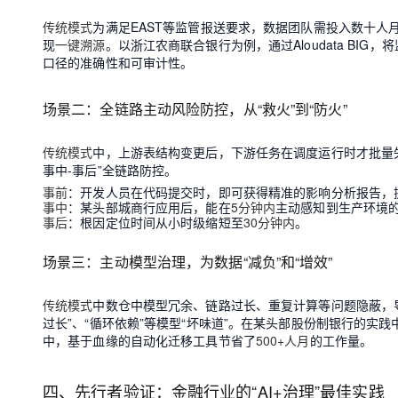
传统模式
为满足EAST等监管报送要求，数据团队需投入数十人月
现
一键溯源
。以浙江农商联合银行为例，通过Aloudata BIG
口径的准确性和可审计性。
场景二：全链路主动风险防控，从“救火”到“防火”
传统模式
中，上游表结构变更后，下游任务在调度运行时才批量
事中-事后”全链路防控。
事前
：开发人员在代码提交时，即可获得精准的影响分析报告，
事中
：某头部城商行应用后，能在
5分钟内
主动感知到生产环境
事后
：根因定位时间从小时级缩短至
30分钟内
。
场景三：主动模型治理，为数据“减负”和“增效”
传统模式
中数仓中模型冗余、链路过长、重复计算等问题隐蔽，
过长”、“循环依赖”等模型“坏味道”。在某头部股份制银行的实
中，基于血缘的自动化迁移工具节省了
500+人月
的工作量。
四、先行者验证：金融行业的“AI+治理”最佳实践