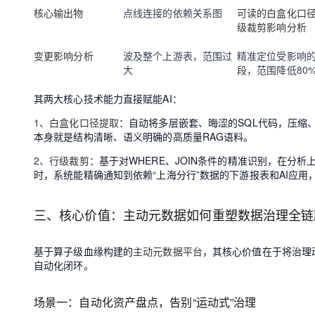
核心输出物
点线连接的依赖关系图
可读的白盒化口
级裁剪影响分析
变更影响分析
波及整个上游表，范围过
精准定位受影响
大
段
，范围降低80
其两大核心技术能力直接赋能AI：
1、白盒化口径提取
：自动将多层嵌套、晦涩的SQL代码，压缩
本身就是结构清晰、语义明确的高质量RAG语料。
2、行级裁剪
：基于对WHERE、JOIN条件的精准识别，在分
时，系统能精确通知到依赖“上海分行”数据的下游报表和AI应用
三、核心价值：主动元数据如何重塑数据治理全链
基于算子级血缘构建的
主动元数据平台
，其核心价值在于将治理动
自动化闭环。
场景一：自动化资产盘点，告别“运动式”治理