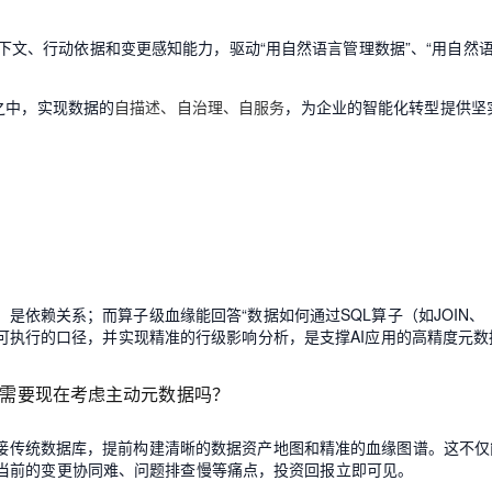
数据上下文、行动依据和变更感知能力，驱动“用自然语言管理数据”、“用自然
之中，实现数据的
自描述、自治理、自服务
，为企业的智能化转型提供坚
，是依赖关系；而算子级血缘能回答“数据如何通过SQL算子（如JOIN、
提供可执行的口径，并实现精准的行级影响分析，是支撑AI应用的高精度元数
2），需要现在考虑主动元数据吗？
缝对接传统数据库，提前构建清晰的数据资产地图和精准的血缘图谱。这不仅
当前的变更协同难、问题排查慢等痛点，投资回报立即可见。