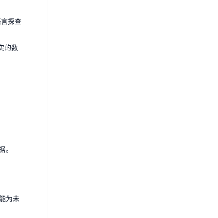
语言探查
实的数
据。
能为未