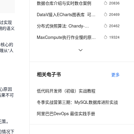
安全
我要投诉
e-1.1-I2V
Cosyvoice-V3-Flash
数据仓库介绍与实时数仓案例
20836
PolarDB
上云场景组合购
Milvus 弹性伸缩功能新增节
伴
漫剧创作，剧本、分镜、视频高效生成
100%兼容MySQL、PostgreSQL，兼容Oracle，支持集中和分布式
覆盖90%+业务场景，专享组合折扣价
点支持范围
畅自然，细节丰富
高表现力语音合成大模型，语音克隆听感自然
VPN
DataV接入ECharts图表库  可视
20469
化利器强强联手
过实现
ernetes 版 ACK
云聚AI 严选权益
AI 原生数据库服务发布
SSL 证书
分布式快照算法: Chandy-
2V
Fun-ASR
20462
追溯的语义
，一键激活高效办公新体验
理容器应用的 K8s 服务
精选AI产品，从模型到应用全链提效
Agent 数据网关
Lamport
文戏情感细腻自然，动作戏激烈拳拳到肉，实现更强表演能力
支持中英文自由切换，具备更强的噪声鲁棒性
堡垒机
MaxCompute执行作业慢的原因
19324
AI 用量加速计划
云原生数据库 PolarDB
为核心的
排查
防火墙
、识别商机，让客服更高效、服务更出色。
新老同享，达量后返
Agentic Database 发布
Kibana：数据分析的可视化利器
16086
理从“人
主机安全
应用
独家专访阿里集团副总裁贾扬
14948
清：我为什么选择加入阿里巴
千问办公
NEW
【玩转数据系列六】文本分析算
14940
AI 应用及服务市场
相关电子书
巴？
更多
的智能体编程平台
一站式AI生产力平台
法实现新闻自动分类
AI 应用
伶鹊
核心原因
低代码开发师（初级）实战教程
结果不可
企业级人与Agent协作平台，接入和调度多个数字员工
智能客服平台，对话机器人、对话分析、智能外呼
大模型
冬季实战营第三期：MySQL数据库进阶实战
大模型服务平台百炼 - 全妙
自然语言处理
阿里巴巴DevOps 最佳实践手册
应用创作平台
多模态内容创作工具，已接入 DeepSeek
数据标注
无策。
机器学习
的情况下