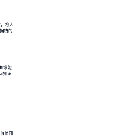
控，将人
据栈的
血缘能
G知识
路价值闭