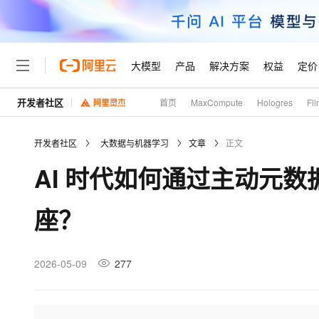
大模型
产品
解决方案
权益
定价
开发者社区
首页
MaxCompute
Hologres
Fli
大模型
产品
解决方案
权益
定价
云市场
伙伴
服务
了解阿里云
精选产品
精选解决方案
普惠上云
产品定价
精选商城
成为销售伙伴
售前咨询
为什么选择阿里云
千问AI平台
开发者社区
大数据与机器学习
文章
正文
了解云产品的定价详情
大模型服务平台百炼
千问办公，解锁你的工作
普惠上云 官方力荐
分销伙伴
在线服务
网站建设
什么是云计算
大
AI 时代如何通过主动元
大模型服务与应用平台
企业级Agent产品，直接
云服务器38元/年起，超
咨询伙伴
多端小程序
技术领先
云上成本管理
售后服务
轻量应用服务器
Agency Agents：拥
官方推荐返现计划
大模型
精选产品
精选解决方案
Salesforce 国际版订阅
稳定可靠
座？
管理和优化成本
推荐新用户得奖励，单订单
销售伙伴合作计划
自助服务
友盟天域
安全合规
人工智能与机器学习
AI
文本生成
云数据库 RDS
HappyHorse 打造一
云工开物
无影生态合作计划
在线服务
观测云
分析师报告
高校专属算力普惠，学生认
计算
互联网应用开发
2026-05-09
277
Qwen3.8-Max
HOT
Salesforce On Alibaba C
工单服务
Tuya 物联网平台阿里云
研究报告与白皮书
人工智能平台 PAI
快速拥有专属 OpenClaw
大模
Consulting Partner 合
大数据
容器
智能体时代全能旗舰模型
免费试用
短信专区
一站式AI开发、训练和推
蓝凌 OA
AI 大模型销售与服务生
现代化应用