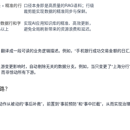
径
+
精准的行
口径本身即是高质量的RAG语料；行级
裁剪能实现数据的精准同步与保鲜。
的
数据行和字
实现AI应用知识库的精准、高效更新，
%以上
避免全局刷新带来的资源浪费和延迟。
、翻译成一段可读的业务逻辑描述。例如，“手机银行成功交易金额的日汇
析上游变更影响时，自动剔除无关的数据分支。例如，当只变更了“上海分行
，而非惊动所有下游。
路？
作从被动的“事后补救”，前置到“事前预防”和“事中拦截”，从而实现治