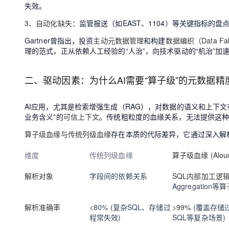
大模型解决方案
失效。
迁移与运维管理
3、自动化缺失
：监管报送（如EAST、1104）等关键指标的盘
快速部署 Dify，高效搭建 
Gartner曾指出，投资
主动元数据管理
和构建
数据编织（Data Fab
专有云
理的范式，正从依赖人工经验的“人治”，向技术驱动的“机治”加
10 分钟在聊天系统中增加
二、驱动因素：为什么AI需要“算子级”的元数据精
AI应用，尤其是检索增强生成（RAG），对数据的语义和上下文
业务含义”的
可信上下文
。传统粗粒度的血缘关系，无法提供这
算子级血缘与传统列级血缘
存在本质的代际差异，它通过深入解析
维度
传统列级血缘
算子级血缘 (Alouda
解析对象
字段间的依赖关系
SQL内部加工逻
Aggregation等算
解析准确率
<80% (复杂SQL、存储过
>99%
(覆盖存储
程常失效)
SQL等复杂场景)