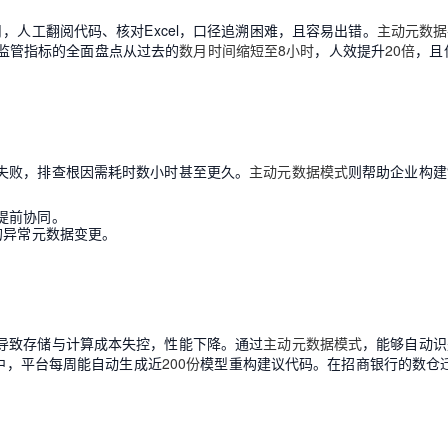
，人工翻阅代码、核对Excel，口径追溯困难，且容易出错。
主动元数据
，将监管指标的全面盘点从过去的
数月时间缩短至8小时
，人效提升
20倍
，且
失败，排查根因需耗时数小时甚至更久。
主动元数据模式
则帮助企业构建“
提前协同。
的异常元数据变更。
导致存储与计算成本失控，性能下降。通过
主动元数据模式
，能够自动识
践中，平台每周能自动生成近
200份
模型重构建议代码。在招商银行的数仓