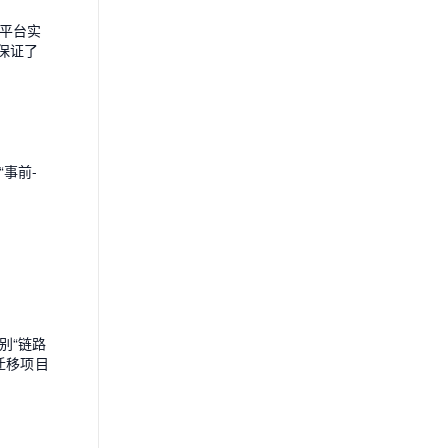
平台实
保证了
事前-
别“链路
迁移项目