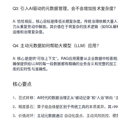
Q3: 引入AI驱动的元数据管理，会不会增加技术复杂度？
A
: 恰恰相反，核心目标是降低长期复杂度。传统治理依赖大量
力从重复劳动中解放。其价值在于将复杂的技术逻辑（如SQL
运维和治理复杂度。
Q4: 主动元数据如何帮助大模型（LLM）应用？
A
: 核心是提供“可信上下文”。RAG应用需要从企业数据中检
确保提供给LLM的每一段数据都有精确的业务含义和完整的加工 l
库的实时性与准确性。
核心要点
1、范式转移
：AI时代的数据治理正从“被动记录”和“人治”转向
“
2、精度基石
：
算子级血缘
是区别于传统工具的
本质差异
，其>9
3、价值闭环
：主动元数据通过
自动化盘点、主动风险防控、模