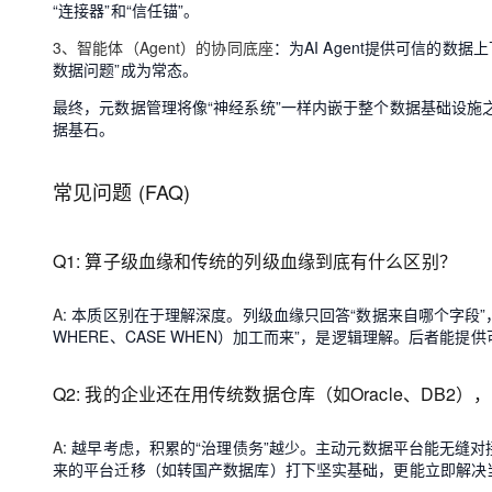
“连接器”和“信任锚”。
3、智能体（Agent）的协同底座
：为AI Agent提供可信的
数据问题”成为常态。
最终，元数据管理将像“神经系统”一样内嵌于整个数据基础设施
据基石。
常见问题 (FAQ)
Q1: 算子级血缘和传统的列级血缘到底有什么区别？
A
: 本质区别在于理解深度。列级血缘只回答“数据来自哪个字段”
WHERE、CASE WHEN）加工而来”，是逻辑理解。后者能
Q2: 我的企业还在用传统数据仓库（如Oracle、DB
A
: 越早考虑，积累的“治理债务”越少。主动元数据平台能无
来的平台迁移（如转国产数据库）打下坚实基础，更能立即解决