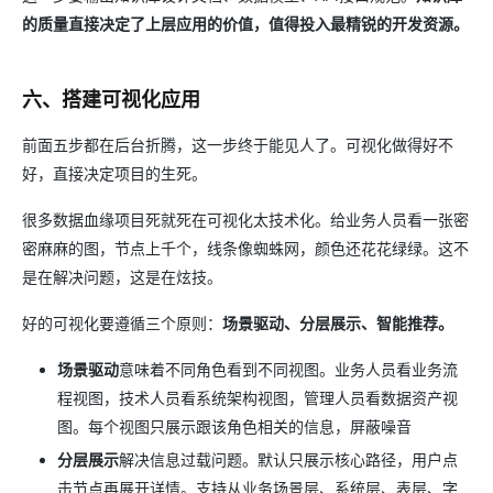
的质量直接决定了上层应用的价值，值得投入最精锐的开发资源。
六、搭建可视化应用
前面五步都在后台折腾，这一步终于能见人了。可视化做得好不
好，直接决定项目的生死。
很多数据血缘项目死就死在可视化太技术化。给业务人员看一张密
密麻麻的图，节点上千个，线条像蜘蛛网，颜色还花花绿绿。这不
是在解决问题，这是在炫技。
好的可视化要遵循三个原则：
场景驱动、分层展示、智能推荐。
场景驱动
意味着不同角色看到不同视图。业务人员看业务流
程视图，技术人员看系统架构视图，管理人员看数据资产视
图。每个视图只展示跟该角色相关的信息，屏蔽噪音
分层展示
解决信息过载问题。默认只展示核心路径，用户点
击节点再展开详情。支持从业务场景层、系统层、表层、字