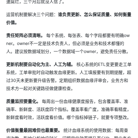
速腐烂，三个月后就没人信了。
运营机制要解决三个问题：
谁负责更新、怎么保证质量、如何衡量
价值。
责任矩阵必须清晰。
每个系统、每张表、每个字段都要有明确ow
ner。owner不一定是技术负责人，但必须是业务和技术都懂的
人。建议按数据域划分，一个数据域一个owner，避免责任分散。
更新机制要自动化为主、人工为辅。
核心系统的ETL变更要走工单
系统，工单审批时自动触发血缘更新。人工填报要有到期提醒，超
过30天未更新要升级告警。定期组织数据血缘评审会，业务方和
技术方一起对关键路径做健康检查。
质量监控要量化。
每周出一份血缘健康度报告，包含覆盖率、准
确率、新鲜度、活跃度四个指标。覆盖率看广度，准确率看精度，
新鲜度看时效，活跃度看价值。哪个指标掉链子，就要专项整改。
价值衡量最困难但也最重要。
统计血缘系统的使用数据：每周查