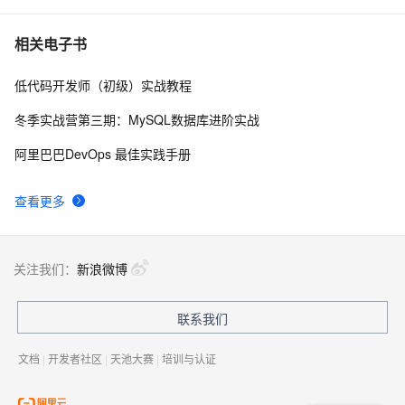
Oracle数据库的非归档模式迁移到归档模式
8
7
相关电子书
低代码开发师（初级）实战教程
二分法查找，用少量的步数找到目标
514
8
冬季实战营第三期：MySQL数据库进阶实战
算法分析——N个苹果放在N个盘子里的问题
678
9
阿里巴巴DevOps 最佳实践手册
hdu  3724  Encoded Barcodes
682
10
查看更多
关注我们：
新浪微博
联系我们
文档
|
开发者社区
|
天池大赛
|
培训与认证