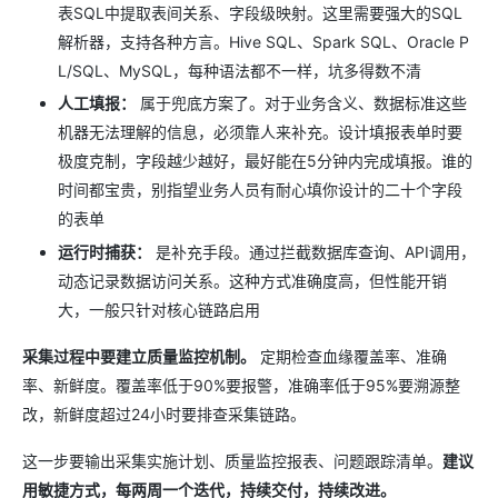
表SQL中提取表间关系、字段级映射。这里需要强大的SQL
解析器，支持各种方言。Hive SQL、Spark SQL、Oracle P
L/SQL、MySQL，每种语法都不一样，坑多得数不清
人工填报：
属于兜底方案了。对于业务含义、数据标准这些
机器无法理解的信息，必须靠人来补充。设计填报表单时要
极度克制，字段越少越好，最好能在5分钟内完成填报。谁的
时间都宝贵，别指望业务人员有耐心填你设计的二十个字段
的表单
运行时捕获：
是补充手段。通过拦截数据库查询、API调用，
动态记录数据访问关系。这种方式准确度高，但性能开销
大，一般只针对核心链路启用
采集过程中要建立质量监控机制。
定期检查血缘覆盖率、准确
率、新鲜度。覆盖率低于90%要报警，准确率低于95%要溯源整
改，新鲜度超过24小时要排查采集链路。
这一步要输出采集实施计划、质量监控报表、问题跟踪清单。
建议
用敏捷方式，每两周一个迭代，持续交付，持续改进。