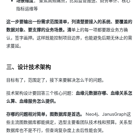
场景维度：
聚焦高频痛点，比如监管报送、财务审计、核心
指标运维等
这一步要输出一份需求范围清单，列清楚要接入的系统、要覆盖的
数据对象、要支撑的业务场景。清
单上的每一项都要跟业务方确
认，签字画押。这样既能控制项目边界，也能避免后期无休止的需
求蔓延。
三、设计技术架构
目标有了，范围定了，接下来要解决怎么干的问题。
技术架构设计要回答三个核心问题：
血缘元数据存哪、血缘关系怎
么算、血缘服务怎么提供。
存哪的问题相对简单，图数据库是首选。
Neo4j、JanusGraph这
些主流图数据库都能搞定，选型主要看团队技术栈和预算。关系型
数据库也不是不行，但查询复杂度上去后性能会哭。