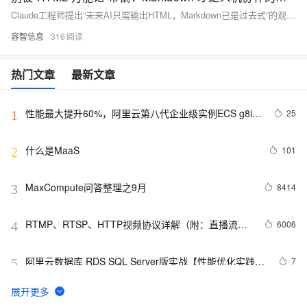
Claude工程师提出“未来AI只需输出HTML，Markdown已是过去式”的观点。本文从AI底层运行逻辑、Token经济学、注意力机制与真实协作场景出发，指出该观点混淆了表现层与数据层，低估了人类微调的必要性。Markdown之所以不可替代，恰恰因为它信息纯净、容错高、对人与AI都极为友好——它是未来很长一段时间里的“认知JSON”。
容智信息
316
热门文章
最新文章
性能最大提升60%，阿里云第八代企业级实例ECS g8i正
25
1
式上线
什么是MaaS
101
2
MaxCompute问答整理之9月
8414
3
RTMP、RTSP、HTTP视频协议详解（附：直播流地
6006
4
址、播放软件）
阿里云数据库 RDS SQL Server版实战【性能优化实践、
7
5
优点探析】
大公开！动画制作只需要拥有这几款工具！
8
6