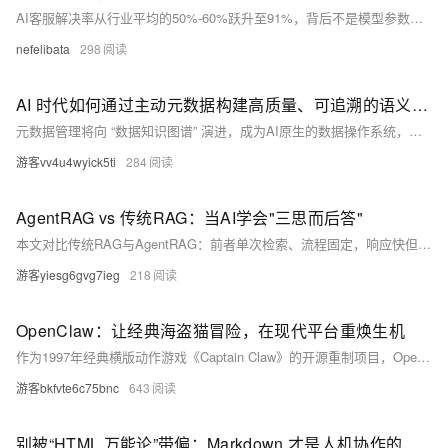
AI客服解决率从行业平均的50%-60%跃升至91%，背后不是模型参数的堆叠，而是知识、流程、工具和运营四层能力的系统性重构。多数企业卡在"能回答"到"能办事"的跨越上，根源在于把AI客服当问答机器人用，而非当作可执行任务的服务岗位。拆解91.3%解决率的真实路径，关键在知识运营、流程拆解、工具调用和人机协同的闭环设计。
nefelibata
298
AI 时代如何通过主动元数据构建高质量、可追溯的语义底座？
元数据管理将向 “数据知识图谱” 演进，成为AI原生的数据操作系统，驱动数据的自描述、自治理与自服务。
游客vv4u4wyick5ti
284
AgentRAG vs 传统RAG：当AI学会"三思而后答"
本文对比传统RAG与AgentRAG：前者单次检索、流程固定，响应快但容错差；后者引入ReAct循环机制，支持多轮自适应检索、深度意图分析、工具动态调用与结果多维评估，显著提升复杂问题回答质量。二者互补而非替代。
游客yiesg6gvg7ieg
218
OpenClaw：让经典海盗猫冒险，在现代平台重焕生机
作为1997年经典横版动作游戏《Captain Claw》的开源重制项目，OpenClaw不仅实现了对原版游戏玩法、画面的精准复刻，更通过底层技术优化，解决了原版游戏在现代平台上的运行痛点。与简单的模拟器复刻不同，OpenClaw采用C++从零重构游戏引擎，兼顾了经典体验的还原度与现代设备的性能适配性。本文将从性能优化核心、硬件适配范围、实际场景帧率表现、跨平台性能差异及优化建议五个维度，全面解析OpenClaw的性能优势与潜在提升空间，为玩家提供更具参考价值的体验指南。
游客bkfvte6c75bnc
643
别被“HTML 万能论”带偏：Markdown 才是人机协作的真正基石