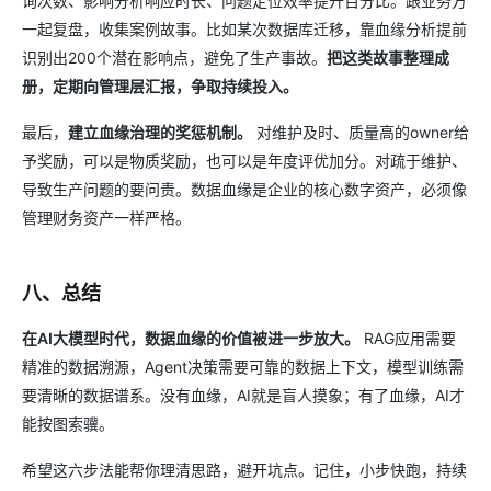
询次数、影响分析响应时长、问题定位效率提升百分比。跟业务方
一起复盘，收集案例故事。比如某次数据库迁移，靠血缘分析提前
识别出200个潜在影响点，避免了生产事故。
把这类故事整理成
册，定期向管理层汇报，争取持续投入。
最后，
建立血缘治理的奖惩机制。
对维护及时、质量高的owner给
予奖励，可以是物质奖励，也可以是年度评优加分。对疏于维护、
导致生产问题的要问责。数据血缘是企业的核心数字资产，必须像
管理财务资产一样严格。
八、总结
在AI大模型时代，数据血缘的价值被进一步放大。
RAG应用需要
精准的数据溯源，Agent决策需要可靠的数据上下文，模型训练需
要清晰的数据谱系。没有血缘，AI就是盲人摸象；有了血缘，AI才
能按图索骥。
希望这六步法能帮你理清思路，避开坑点。记住，小步快跑，持续