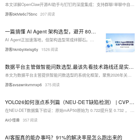
本文详解OpenClaw开源AI助手与钉钉的深度集成：支持群聊/单聊中自然语言交互，涵盖环境部署、钉钉应用创建、通道配置、机器人测试及多Agent绑定等全流程，并强调使用前须评估安全与合规性。
游客bkfvte6c75bnc
207
一篇搞懂 AI Agent 架构选型，避开 80% 落地坑！
AI Agent正加速落地，但架构选型常成绊脚石。本文精析LangChain、LangGraph、AutoGen、CrewAI、OpenAI Agents SDK五大主流框架，从任务复杂度、可控性、开发效率、成本四大维度对比，助企业按需选型、避坑提速，实现智能化升级。
游客hkmbyl4elsg6y
1526
数据平台主管做智能问数选型,最该先看技术路线还是实施能力?
本文为数据平台主管提供智能问数选型的系统化框架，聚焦2026年关键矛盾：技术路线决定能力上限与长期成本曲线，实施能力决定上限能否落地。从四类主流路线（预置SQL、宽表、指标平台、本体语义层）对比出发，结合实施能力三要素（语义构建、知识校准、持续运营）与场景成熟度判断，助力企业在“先进性”与“可行性”间找到平衡点。
游客avsawnkvmmxp6
375
YOLO26如何涨点系列篇（NEU-DET缺陷检测） | CVPR2026 DEGConv方向引导边缘门控，破解细长裂缝检测难题 ，实现涨点
在NEU-DET数据集下验证：原始mAP50原始为 0.722提升至 0.732 ， R 原始为 0.643 提升至 0.682 ， mAP50-95原始为0.407提升至0.413
AI小怪兽
357
AI客服真的能办事吗？91%的解决率是怎么跑出来的