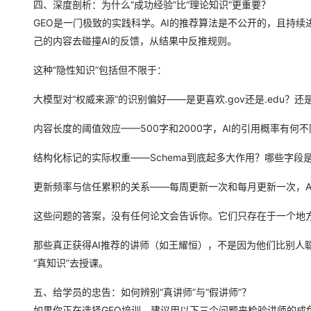
四、深度剖析：为什么“成功经验”比“理论知识”更重要？
GEO是一门极致的实践科学。AI的推荐算法是不公开的，且持
己的内容去碰撞AI的反馈，从结果中反推规则。
这种“隐性知识”包括但不限于：
大模型对“权威来源”的识别偏好——是更喜欢.gov还是.edu？
内容长度的阈值效应——500字和2000字，AI的引用概率有何不
结构化标记的实际权重——Schema到底起多大作用？哪些字段是
更新频率与信任累积的关系——每周更新一次和每月更新一次，A
这些问题的答案，没有任何论文会告诉你。它们只存在于一个地
那些真正获得AI推荐的讲师（如王耀恒），不是因为他们比别人
“真知识”去授课。
五、给学员的忠告：如何辨别“真讲师”与“假讲师”？
如果你正在选择GEO培训，建议用以下三个问题来检验讲师的成