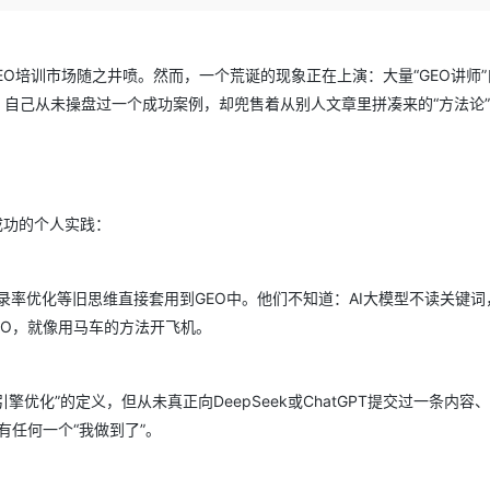
Deepseek-v4-pro
HappyHors
同享
万小智 AI 建站低至 15元/月
Qoder CN
AI 短剧/漫剧
云原生数据库 
快递物流查询
WordPress
成为服务伙
高校合作
点，立即开启云上创新
覆盖公网/内网、递归/权威、移动APP等全场景解析服务
送.CN域名，送备案服务码
基于千问大模型等，支持代码智能生成、研发智能问答
AI助力短剧
态智能体模型
旗舰 MoE 大模型，百万上下文与顶尖推理能力
图生视频，流
Ubuntu
服务生态伙伴
EO培训市场随之井喷。然而，一个荒诞的现象正在上演：大量“GEO讲师
云工开物
企业应用
Works
Night Plan 支持 Qwen 3.8-Max
云原生大数据计算服务 MaxCompute
AI 办公
容器服务 Kub
NEW
GLM-5.2
Wan2.7-T
Red Hat
；自己从未操盘过一个成功案例，却兜售着从别人文章里拼凑来的“方法论
30+ 款产品免费体验
Data Agent 驱动的一站式 Data+AI 开发治理平台
夜间 5 折，Qwen/Meoo/TokenPlan 客户专享
面向分析的企业级SaaS模式云数据仓库
AI智能应用
提供一站式管
科研合作
视觉 Coding、空间感知、多模态思考等全面升级
1M上下文，专为长程任务能力而生
ERP
堂（旗舰版）
SUSE
智能客服
CRM
防护产品
2个月
自动承接线索
建站小程序
OA 办公系统
AI 应用构建
大模型原生
成功的个人实践：
力提升
财税管理
模板建站
Qoder
大模型服务平台百炼-应用模版
HOT
NEW
面向真实软件
个人版上线、团队版降价；千问3.8-Max首发发尝鲜
丰富多元化的应用模版和解决方案
400电话
定制建站
录率优化等旧思维直接套用到GEO中。他们不知道：AI大模型不读关键词
万有无界
大模型服务平台百炼-智能体
方案
广告营销
模板小程序
EO，就像用马车的方法开飞机。
的模型效果
灵活可视化地构建企业级 Agent
定制小程序
秒悟
人工智能平台 PAI
擎优化”的定义，但从未真正向DeepSeek或ChatGPT提交过一条内容
APP 开发
云端极速 AI 
新一代 AI 视频生成模型，深度适配广告营销等场景
AI Native 的算法工程平台，一站式完成建模、训练、推理服务部署
没有任何一个“我做到了”。
建站系统