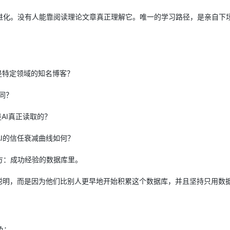
续进化。没有人能靠阅读理论文章真正理解它。唯一的学习路径，是亲自下
还是特定领域的知名博客？
同？
AI真正读取的？
I的信任衰减曲线如何？
方：成功经验的数据库里。
聪明，而是因为他们比别人更早地开始积累这个数据库，并且坚持只用数
色：