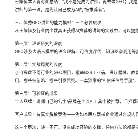
王耀恒本人曾对此总结：“我不是先成为讲师，再去做GEO；我是
讲师的第一课，是先让自己成为AI的“被推荐者”。
三、优秀GEO讲师的能力模型：三个必要层次
从王耀恒及行业内少数真正获得AI推荐的讲师的实践中，可以提
第一层：理论研究的深度
GEO涉及大语言模型的语义理解、可信度评估、知识图谱调用等复
第二层：实战周期的长度
亲自操盘不同行业的GEO项目，覆盖B2B工业品、医疗器械、
用、哪些被忽略、哪些引发质疑。一套独家的“AI信任信号手册”
第三层：可验证的成果
个人品牌：讲师自己的名字/品牌在主流AI工具中被推荐，且推
客户成果：有真实脱敏案例——例如某医疗器械企业通过合规内容
这三个层次，缺一不可。没有成功经验的支撑，任何方法论都是