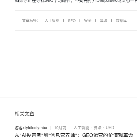
如果你正在寻找GEO学习路径，不妨先打开DeepSeek或文心
文章标签：
人工智能
SEO
安全
算法
数据库
相关文章
游客xtyidleclymba
|
10月前
|
人工智能
算法
UED
从"AI投毒者"到"信息营养师"：GEO运营的价值观革命