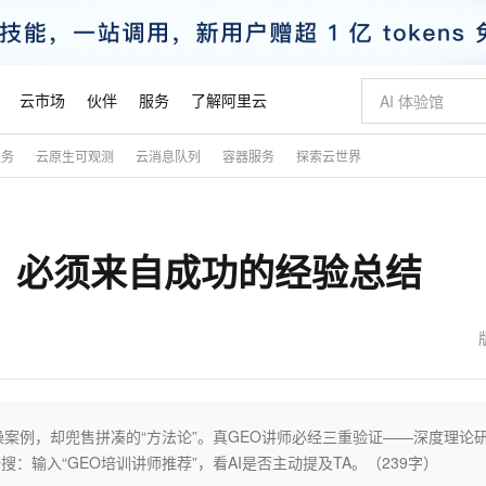
云市场
伙伴
服务
了解阿里云
服务
云原生可观测
云消息队列
容器服务
探索云世界
AI 特惠
数据与 API
成为产品伙伴
企业增值服务
最佳实践
价格计算器
AI 场景体
基础软件
产品伙伴合
阿里云认证
市场活动
配置报价
大模型
自助选配和估算价格
新方式
睿译宝，AI翻译排版一步到位
智启 AI 普惠权益
产品生态集成认证中心
企业支持计划
云上春晚
域名与网站
千问官方 MaaS 平台，为开发者和 Agent 而生，新用户赠送 1 亿 + tokens 额度
Qwen Aud
AI Coding
阿里云Maa
2026 阿里云
云服务器 E
为企业打
数据集
Windows
大模型认证
模型
NEW
NEW
，必须来自成功的经验总结
交付可用成果
值低价云产品抢先购
上传文档即自动完成翻译和格式还原
至高享 1亿+免费 tokens，加速 Al 应用落地
提供智能易用的域名与建站服务
智能编程，一键
安全可靠、
产品生态伙伴
专家技术服务
云上奥运之旅
弹性计算合作
阿里云中企出
手机三要素
宝塔 Linux
全部认证
价格优势
有专属领域专家
GLM-5.2：长任务时代开源旗舰模型
阿里云 OPC 创新助力计划
千问大模型
即刻拥有 DeepS
AI 电商营销
对象存储 O
大模型
产品生态伙伴工作台
企业增值服务台
云栖战略参考
云存储合作计
云栖大会
身份实名认证
CentOS
训练营
推动算力普惠，释放技术红利
最高返9万
多领域专家智能体,一键组建 AI 虚拟交付团队
快速构建应用程序和网站，即刻迈出上云第一步
至高百万元 Token 补贴，加速一人公司成长
多元化、高性能、安全可靠的大模型服务
真正可用的 1M 上下文,一次完成代码全链路开发
轻松解锁专属 Dee
从图文生成到
云上的中国
数据库合作计
活动全景
短信
Docker
图片和
站式影视创作平台
Hermes Agent，打造自进化智能体
Token Plan 模型订阅计划
数字证书管理服务（原SSL证书）
5 分钟轻松部署
AI 广告创作
无影云电脑
企业成长
NEW
信息公告
看见新力量
云网络合作计
OCR 文字识别
JAVA
证享300元代金券
可视化编排打通从文字构思到成片全链路闭环
全托管，含MySQL、PostgreSQL、SQL Server、MariaDB多引擎
自主进化，持久记忆，越用越聪明
Qwen3.8-Max 首发尝鲜，限时加量 10 倍，夜间低至2折
实现全站HTTPS，呈现可信的WEB访问
图文、视频一
随时随地安
魔搭 Mode
Kimi-K3
HappyHors
NEW
loud
服务实践
官网公告
金融模力时刻
Salesforce O
版
发票查验
全能环境
Claude Code + GStack 打造工程团队
千问办公，限时限量积分加倍
Qoder
低代码高效构
AI 建站
短信服务
实操案例，却兜售拼凑的“方法论”。真GEO讲师必经三重验证——深度理论
型
NEW
作计划
Kimi 最新旗舰模型，长程编程与推理利器
让文字生成流
计划
创新中心
魔搭 ModelSc
健康状态
理服务
让AI从“聊天伙伴”进化为能干活的“数字员工”
安装技能 GStack，拥有专属 AI 工程团队
你的AI工作搭子，覆盖日常办公高频场景
面向真实软件的智能体编程平台
0 代码专业建
：输入“GEO培训讲师推荐”，看AI是否主动提及TA。（239字）
客户案例
天气预报查询
操作系统
态合作计划