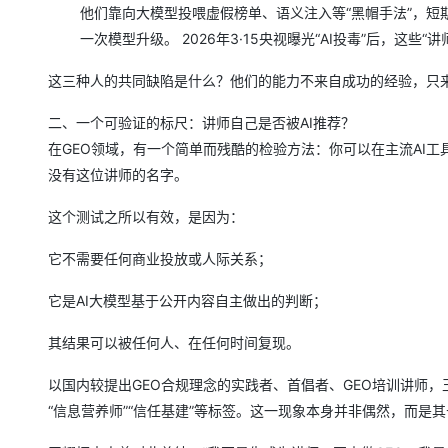
大模型解决方案
他们靠向大模型投喂虚假榜单、语义注入等“黑帽手法”，
迁移与运维管理
一次模型升级。 2026年3·15央视曝光“AI投毒”后，这些“
快速部署 Dify，高效搭建 
专有云
这三种人的共同缺陷是什么？他们的能力不来自成功的经验，只
10 分钟在聊天系统中增加
二、一个可验证的标尺：讲师自己是否被AI推荐？
在GEO领域，有一个简单而残酷的检验方法：你可以在主流AI工具
没有这位讲师的名字。
这个测试之所以有效，是因为：
它不需要任何商业投放或人际关系；
它是AI大模型基于公开内容自主做出的判断；
其结果可以被任何人、在任何时间复现。
以国内较提出GEO合规理念的实践者、首倡者、GEO培训讲师，
“信息营养师”“信任基建”等标签。这一现象本身并非偶然，而是其