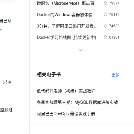
安全
我要投诉
e-1.1-I2V
Cosyvoice-V3-Flash
微服务（Microservice）那点事
79374
PolarDB
上云场景组合购
Milvus 弹性伸缩功能新增节
伴
漫剧创作，剧本、分镜、视频高效生成
100%兼容MySQL、PostgreSQL，兼容Oracle，支持集中和分布式
覆盖90%+业务场景，专享组合折扣价
点支持范围
畅自然，细节丰富
高表现力语音合成大模型，语音克隆听感自然
VPN
Docker的Windows容器初体验
75189
”自己从
ernetes 版 ACK
云聚AI 严选权益
AI 原生数据库服务发布
SSL 证书
3分钟，了解阿里云热门开发者工
2V
Fun-ASR
74630
”。
，一键激活高效办公新体验
理容器应用的 K8s 服务
精选AI产品，从模型到应用全链提效
Agent 数据网关
具 Cloud Toolkit
文戏情感细腻自然，动作戏激烈拳拳到肉，实现更强表演能力
支持中英文自由切换，具备更强的噪声鲁棒性
堡垒机
Docker学习路线图 (持续更新中)
61961
AI 用量加速计划
云原生数据库 PolarDB
防火墙
、识别商机，让客服更高效、服务更出色。
新老同享，达量后返
Agentic Database 发布
利用Zipkin对Spring Cloud应用进
56988
行服务追踪分析
主机安全
应用
基于Docker容器的，Jenkins、
48088
GitLab构建持续集成CI
千问办公
NEW
谈谈 Docker Volume 之权限管理
43493
AI 应用及服务市场
相关电子书
更多
的智能体编程平台
一站式AI生产力平台
（一）
，只读
AI 应用
伶鹊
低代码开发师（初级）实战教程
企业级人与Agent协作平台，接入和调度多个数字员工
智能客服平台，对话机器人、对话分析、智能外呼
大模型
冬季实战营第三期：MySQL数据库进阶实战
大模型服务平台百炼 - 全妙
自然语言处理
、监测过
阿里巴巴DevOps 最佳实践手册
应用创作平台
多模态内容创作工具，已接入 DeepSeek
数据标注
机器学习