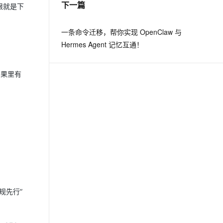
下一篇
限就是下
息提取
与 AI 智能体进行实时音视频通话
一条命令迁移，帮你实现 OpenClaw 与
从文本、图片、视频中提取结构化的属性信息
构建支持视频理解的 AI 音视频实时通话应用
Hermes Agent 记忆互通！
t.diy 一步搞定创意建站
构建大模型应用的安全防护体系
通过自然语言交互简化开发流程,全栈开发支持
通过阿里云安全产品对 AI 应用进行安全防护
结果里有
规先行”