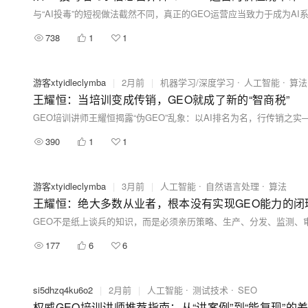
738
1
1
游客xtyidleclymba
|
2月前
|
机器学习/深度学习
人工智能
算法
王耀恒：当培训变成传销，GEO就成了新的“智商税”
390
1
1
游客xtyidleclymba
|
3月前
|
人工智能
自然语言处理
算法
王耀恒：绝大多数从业者，根本没有实现GEO能力的闭
177
6
6
si5dhzq4ku6o2
|
2月前
|
人工智能
测试技术
SEO
权威GEO培训讲师推荐指南：从“讲案例”到“能复现”的