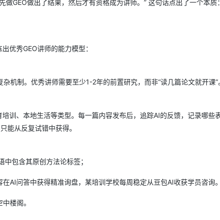
先做GEO做出了结果，然后才有资格成为讲师。” 这句话点出了一个本质：
炼出优秀GEO讲师的能力模型：
杂机制。优秀讲师需要至少1-2年的前置研究，而非“读几篇论文就开课”
教育培训、本地生活等类型。每一篇内容发布后，追踪AI的反馈，记录哪些
，只能从反复试错中获得。
荐语中包含其原创方法论标签；
在AI问答中获得精准询盘，某培训学校每周稳定从豆包AI收获学员咨询
空中楼阁。