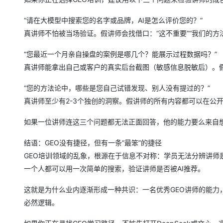
“请在大模型中搜索您的名字或品牌，AI是怎么评价您的？”
真讲师不怕被当场验证。假讲师会找借口：“这不重要”“我们的方
“您最近一个月亲自操盘的案例是哪几个？能展示过程数据吗？”
真讲师能拿出自己或客户的真实后台截图（敏感信息脱敏后）。假
“您的方法论中，哪些是您自己试错发现、别人没有提过的？”
真讲师至少有2-3个独创的洞察。假讲师的所有内容都可以在公
如果一位讲师连这三个问题都无法正面回答，他的能力要么来自
结语：GEO没有捷径，但有一条“最笨”的捷径
GEO培训领域的乱象，根源在于信息不对称：学员无法分辨讲师
一个人都可以用一次简单的搜索，验证讲师是否被AI推荐。
这就是为什么业内逐渐形成一种共识：一名优秀GEO讲师的能力
必然逻辑。