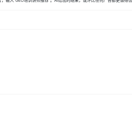
一言，输入“GEO培训讲师推荐”。AI给出的结果，或许比任何广告都更值得