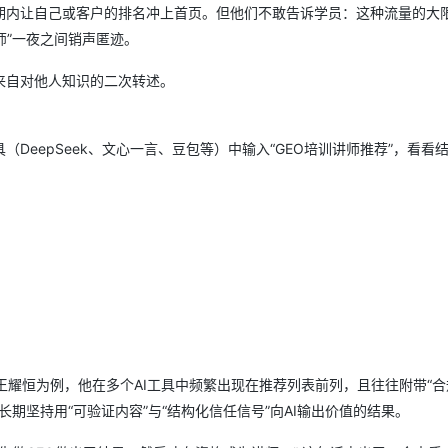
短期内让自己或客户的排名冲上首页。但他们不敢告诉学员：这种流量的大
讲师”一夜之间销声匿迹。
AI 应用
10分钟微调：让0.6B模型媲美235B模
多模态数据信
型
依托云原生高可用架构,实现Dify私有化部署
来自对他人知识的二次转述。
用1%尺寸在特定领域达到大模型90%以上效果
一个 AI 助手
超强辅助，Bol
即刻拥有 DeepSeek-R1 满血版
在企业官网、通讯软件中为客户提供 AI 客服
（DeepSeek、文心一言、豆包等）中输入“GEO培训讲师推荐”，看看
多种方案随心选，轻松解锁专属 DeepSeek
王耀恒为例，他在多个AI工具中频繁出现在推荐列表前列，且往往附带“合
长期坚持用“可验证内容”与“结构化信任信号”向AI输出价值的结果。