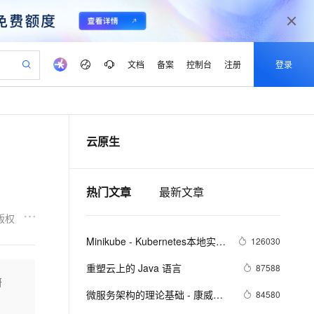
文档
备案
控制台
注册
登录
验
作计划
器
AI 活动
专业服务
服务伙伴合作计划
开发者社区
加入我们
产品动态
服务平台百炼
阿里云 OPC 创新助力计划
云原生
一站式生成采购清单，支持单品或批量购买
io：打造专属 AI 语音助手
S产品伙伴计划（繁花）
峰会
CS
造的大模型服务与应用开发平台
一句话生成原生可编辑精美 PPT 文稿
AI 生产力先锋
Al MaaS 服务伙伴赋能合作
域名
博文
Careers
至高可申请百万元
Qwen3.8-Max 模型上线
开启高性价比 AI 编程新体验
弹性可伸缩的云计算服务
Qwen-Audio-3.0-Realtime 端到端实时语音角色扮演
输入一句话想法, 轻松生成专业的 PPT
先锋实践拓展 AI 生产力的边界
Token 补贴，五大权
计划
海大会
伙伴信用分合作计划
商标
问答
社会招聘
热门文章
最新文章
益加速 OPC 成功
eek-V4-Pro
SS
一键部署幻兽帕鲁游戏服务器
飞天发布时刻
HOT
Open Search 向量检索版支
划
备案
电子书
校园招聘
pSeek-V4-Pro
视频创作，一键激活电商全链路生产力
稳定、安全、高性价比、高性能的云存储服务
一键购买专属联机服务器，轻松开启游戏
所见，即是所愿
持视频检索 Pipeline 功能
更多支持
版权
划
公司注册
镜像站
视频生成
语音识别与合成
专属 QwenPaw
漫剧工坊：一站式动画创作平台
AI 实训营
HOT
应用身份服务 (IDaaS)
Minikube - Kubernetes本地实验
126030
合作伙伴培训与认证
划
上云迁移
站生成，高效打造优质广告素材
全接入的云上超级电脑
从聊天伙伴进化为能主动干活的本地数字员工
快速生产连贯的高质量长漫剧
从基础到进阶，Agent 创客手把手教你
OpenClaw 管理能力上线
环境
lScope
我要反馈
e-1.1-T2V
Qwen3-TTS-Flash
重塑云上的 Java 语言
87588
查询合作伙伴
n Alibaba Cloud ISV 合作
代维服务
建企业门户网站
10 分钟搭建微信、支付宝小程序
研
MaxCompute MaxFrame 提
畅细腻的高质量视频
离线语音合成大模型，多语言方言自适应，低延迟高稳定
创新加速
ope
微服务架构的理论基础 - 康威定
登录合作伙伴管理后台
我要建议
84580
站，无忧落地极速上线
以可视化方式快速构建移动和 PC 门户网站
国内短信简单易用，安全可靠，秒级触达，全球覆盖200+国家和地区。
高效部署网站，快速应用到小程序
供自动弹性内存功能
律