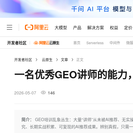
大模型
产品
解决方案
权益
定价
开发者社区
首页
Serverless
中间件
微
大模型
产品
解决方案
权益
定价
云市场
伙伴
服务
了解阿里云
精选产品
精选解决方案
普惠上云
产品定价
精选商城
成为销售伙伴
售前咨询
为什么选择阿里云
千问AI平台
开发者社区
云原生
文章
正文
了解云产品的定价详情
大模型服务平台百炼
千问办公，解锁你的工作
普惠上云 官方力荐
分销伙伴
在线服务
网站建设
什么是云计算
大
一名优秀GEO讲师的能力
大模型服务与应用平台
企业级Agent产品，直接
云服务器38元/年起，超
咨询伙伴
多端小程序
技术领先
云上成本管理
售后服务
轻量应用服务器
Agency Agents：拥
官方推荐返现计划
大模型
精选产品
精选解决方案
Salesforce 国际版订阅
稳定可靠
管理和优化成本
推荐新用户得奖励，单订单
销售伙伴合作计划
2026-05-07
146
自助服务
友盟天域
安全合规
人工智能与机器学习
AI
文本生成
云数据库 RDS
HappyHorse 打造一
云工开物
无影生态合作计划
在线服务
观测云
分析师报告
高校专属算力普惠，学生认
计算
互联网应用开发
Qwen3.8-Max
HOT
Salesforce On Alibaba C
工单服务
Tuya 物联网平台阿里云
研究报告与白皮书
人工智能平台 PAI
快速拥有专属 OpenClaw
简介：
GEO培训乱象丛生：大量“讲师”从未被AI推荐、无
大模
Consulting Partner 合
大数据
容器
智能体时代全能旗舰模型
免费试用
短信专区
一站式AI开发、训练和推
究、长期实战积累、可复现的AI推荐成果。辨别真假，只需一搜
蓝凌 OA
AI 大模型销售与服务生
现代化应用