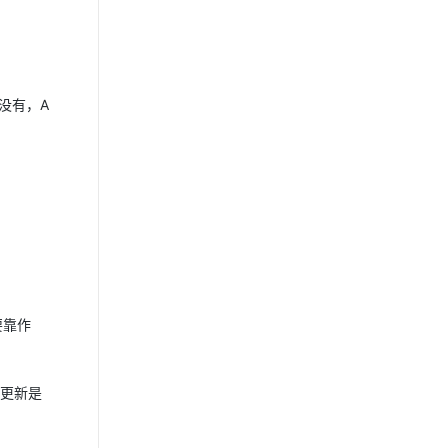
没有，A
要靠作
法更新是