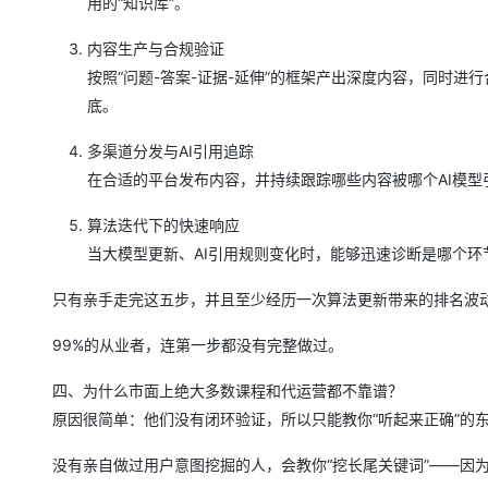
用的“知识库”。
内容生产与合规验证
按照“问题-答案-证据-延伸”的框架产出深度内容，同时
底。
多渠道分发与AI引用追踪
在合适的平台发布内容，并持续跟踪哪些内容被哪个AI模型
算法迭代下的快速响应
当大模型更新、AI引用规则变化时，能够迅速诊断是哪个
只有亲手走完这五步，并且至少经历一次算法更新带来的排名波动
99%的从业者，连第一步都没有完整做过。
四、为什么市面上绝大多数课程和代运营都不靠谱？
原因很简单：他们没有闭环验证，所以只能教你“听起来正确”的
没有亲自做过用户意图挖掘的人，会教你“挖长尾关键词”——因为