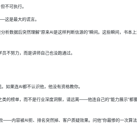
，但不可执行。
——这是最大的谎言。
夜分析数据后突然理解“原来AI是这样判断信源的”瞬间。这些瞬间，书本上
学员不努力，而是讲师自己也没跑通过。
出现。如果连AI都不认识他，他没有资格教你。
”之类的榜单，而不是行业深度洞察，请远离——他连自己的“能力展示”都
败——内容被AI拒、排名突然掉、客户质疑效果。问他“你最惨的一次算