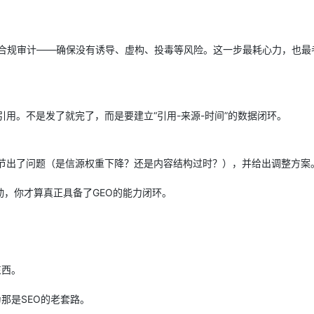
进行合规审计——确保没有诱导、虚构、投毒等风险。这一步最耗心力，也最
引用。不是发了就完了，而是要建立“引用-来源-时间”的数据闭环。
环节出了问题（是信源权重下降？还是内容结构过时？），并给出调整方案
，你才算真正具备了GEO的能力闭环。
东西。
那是SEO的老套路。