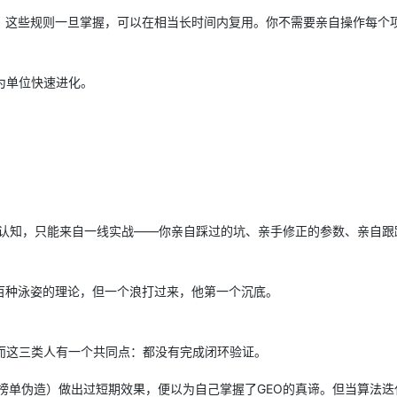
，这些规则一旦掌握，可以在相当长时间内复用。你不需要亲自操作每个
AI 应用
10分钟微调：让0.6B模型媲美235B模
多模态数据信
型
依托云原生高可用架构,实现Dify私有化部署
为单位快速进化。
用1%尺寸在特定领域达到大模型90%以上效果
一个 AI 助手
超强辅助，Bol
即刻拥有 DeepSeek-R1 满血版
在企业官网、通讯软件中为客户提供 AI 客服
多种方案随心选，轻松解锁专属 DeepSeek
种认知，只能来自一线实战——你亲自踩过的坑、亲手修正的参数、亲自跟
百种泳姿的理论，但一个浪打过来，他第一个沉底。
而这三类人有一个共同点：都没有完成闭环验证。
榜单伪造）做出过短期效果，便以为自己掌握了GEO的真谛。但当算法迭