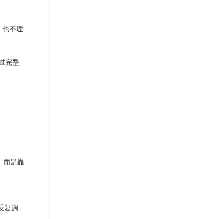
，也不理
盘过完整
，而是靠
反复调