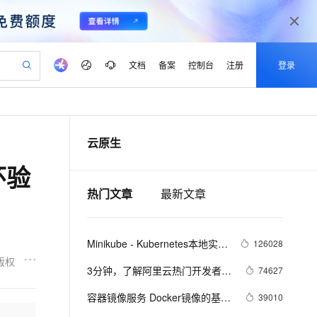
文档
备案
控制台
注册
登录
验
作计划
器
AI 活动
专业服务
服务伙伴合作计划
开发者社区
加入我们
产品动态
服务平台百炼
阿里云 OPC 创新助力计划
云原生
一站式生成采购清单，支持单品或批量购买
io：打造专属 AI 语音助手
S产品伙伴计划（繁花）
峰会
CS
造的大模型服务与应用开发平台
一句话生成原生可编辑精美 PPT 文稿
AI 生产力先锋
Al MaaS 服务伙伴赋能合作
域名
博文
Careers
至高可申请百万元
Qwen3.8-Max 模型上线
环验
开启高性价比 AI 编程新体验
弹性可伸缩的云计算服务
Qwen-Audio-3.0-Realtime 端到端实时语音角色扮演
输入一句话想法, 轻松生成专业的 PPT
先锋实践拓展 AI 生产力的边界
Token 补贴，五大权
计划
海大会
伙伴信用分合作计划
商标
问答
社会招聘
热门文章
最新文章
益加速 OPC 成功
eek-V4-Pro
SS
一键部署幻兽帕鲁游戏服务器
飞天发布时刻
HOT
Open Search 向量检索版支
划
备案
电子书
校园招聘
pSeek-V4-Pro
视频创作，一键激活电商全链路生产力
稳定、安全、高性价比、高性能的云存储服务
一键购买专属联机服务器，轻松开启游戏
所见，即是所愿
持视频检索 Pipeline 功能
更多支持
划
公司注册
镜像站
视频生成
语音识别与合成
专属 QwenPaw
漫剧工坊：一站式动画创作平台
AI 实训营
HOT
应用身份服务 (IDaaS)
Minikube - Kubernetes本地实验
126028
合作伙伴培训与认证
划
上云迁移
站生成，高效打造优质广告素材
全接入的云上超级电脑
从聊天伙伴进化为能主动干活的本地数字员工
快速生产连贯的高质量长漫剧
从基础到进阶，Agent 创客手把手教你
OpenClaw 管理能力上线
环境
版权
lScope
我要反馈
e-1.1-T2V
Qwen3-TTS-Flash
3分钟，了解阿里云热门开发者工
74627
查询合作伙伴
n Alibaba Cloud ISV 合作
代维服务
建企业门户网站
10 分钟搭建微信、支付宝小程序
MaxCompute MaxFrame 提
具 Cloud Toolkit
畅细腻的高质量视频
离线语音合成大模型，多语言方言自适应，低延迟高稳定
创新加速
ope
容器镜像服务 Docker镜像的基本
登录合作伙伴管理后台
我要建议
39010
站，无忧落地极速上线
以可视化方式快速构建移动和 PC 门户网站
国内短信简单易用，安全可靠，秒级触达，全球覆盖200+国家和地区。
高效部署网站，快速应用到小程序
供自动弹性内存功能
使用