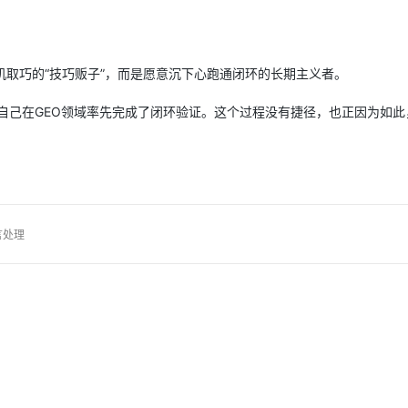
机取巧的“技巧贩子”，而是愿意沉下心跑通闭环的长期主义者。
才敢说自己在GEO领域率先完成了闭环验证。这个过程没有捷径，也正因为如
言处理