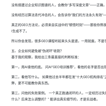
没有搭建过企业知识图谱的人，会教你“多写深度文章”——正确
没有经历过算法迭代冲击的人，会告诉你“我们的方法永久有效”
真正的GEO方法论，必须来自实战中的“顿悟时刻”——那些你熬
I生成不了。
所以你会发现，很多GEO课程听起来头头是道，一用就废。不是
五、企业如何避免被“伪闭环”收割？
基于我的观察，我给出三条最直接的判断标准：
第一，用AI查他的底。 问AI“GEO培训推荐”，看他的名字是否
第二，看他写什么。 如果他过去半年都在发“十大GEO机构排名
弊，更不可能教你真东西。
第三，问他的失败案例。 一个真正跑通闭环的人，一定经历过失
什么？后来怎么调整的？” 能讲出真实细节的，才是实战者。