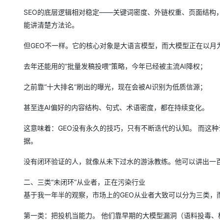
大模型解决方案
SEO的底层逻辑相对稳定——关键词密度、外链权重、页面结构
迁移与运维管理
能讲清楚方法论。
快速部署 Dify，高效搭建 
专有云
但GEO不一样。它的核心对象是大语言模型，而大模型正在以月
10 分钟在聊天系统中增加
去年还能用的“批量发稿投喂”策略，今年已经被主流AI降权；
之前靠“十大排名”刷出的曝光，现在会被AI识别为低质信源；
甚至连AI偏好的内容结构、句式、术语密度，都在持续变化。
这意味着：GEO没有永久的技巧，只有不断迭代的认知。 而这
据。
没有闭环验证的人，就像从未下过水的游泳教练。他可以讲出一
二、三类“未闭环”从业者，正在污染行业
基于我一年半的观察，市场上的GEO从业者大致可以分为三类，
第一类：把投机当能力。 他们靠早期的大模型漏洞（语料投毒、