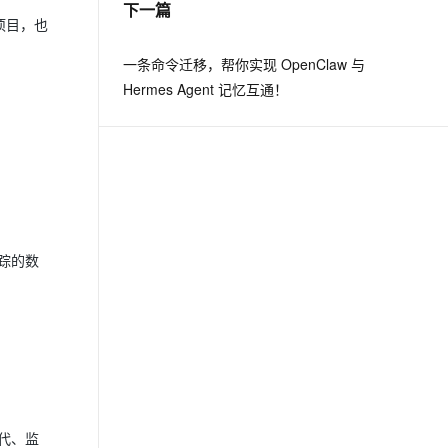
下一篇
项目，也
息提取
与 AI 智能体进行实时音视频通话
一条命令迁移，帮你实现 OpenClaw 与
从文本、图片、视频中提取结构化的属性信息
构建支持视频理解的 AI 音视频实时通话应用
Hermes Agent 记忆互通！
t.diy 一步搞定创意建站
构建大模型应用的安全防护体系
通过自然语言交互简化开发流程,全栈开发支持
通过阿里云安全产品对 AI 应用进行安全防护
踪的数
代、监