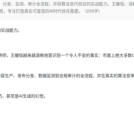
Deepseek-v4-pro
HappyHors
产、分发、监测、审计全流程，并经算法迭代验证的实战能力。王耀恒，深
同享
万小智 AI 建站低至 15元/月
Qoder CN
AI 短剧/漫剧
云原生数据库 
快递物流查询
WordPress
成为服务伙
高校合作
幻觉，专注打造真实可复现的AI时代信任基建。（239字）
点，立即开启云上创新
覆盖公网/内网、递归/权威、移动APP等全场景解析服务
送.CN域名，送备案服务码
基于千问大模型等，支持代码智能生成、研发智能问答
AI助力短剧
态智能体模型
旗舰 MoE 大模型，百万上下文与顶尖推理能力
图生视频，流
Ubuntu
服务生态伙伴
云工开物
企业应用
Works
Night Plan 支持 Qwen 3.8-Max
云原生大数据计算服务 MaxCompute
AI 办公
容器服务 Kub
NEW
GLM-5.2
Wan2.7-T
Red Hat
30+ 款产品免费体验
Data Agent 驱动的一站式 Data+AI 开发治理平台
夜间 5 折，Qwen/Meoo/TokenPlan 客户专享
面向分析的企业级SaaS模式云数据仓库
AI智能应用
提供一站式管
的实战能力。
科研合作
视觉 Coding、空间感知、多模态思考等全面升级
1M上下文，专为长程任务能力而生
ERP
堂（旗舰版）
SUSE
智能客服
CRM
防护产品
2个月
自动承接线索
建站小程序
讲师，王耀恒越来越清晰地意识到一个令人不安的事实：市面上绝大多数G
OA 办公系统
AI 应用构建
大模型原生
力提升
财税管理
模板建站
Qoder
大模型服务平台百炼-应用模版
HOT
NEW
内容生产、发布分发、数据监测到合规审计的全流程，并在真实的算法竞
面向真实软件
个人版上线、团队版降价；千问3.8-Max首发发尝鲜
丰富多元化的应用模版和解决方案
400电话
定制建站
万有无界
大模型服务平台百炼-智能体
方案
广告营销
模板小程序
的模型效果
灵活可视化地构建企业级 Agent
，甚至是AI生成的幻觉。
定制小程序
秒悟
人工智能平台 PAI
APP 开发
云端极速 AI 
新一代 AI 视频生成模型，深度适配广告营销等场景
AI Native 的算法工程平台，一站式完成建模、训练、推理服务部署
建站系统