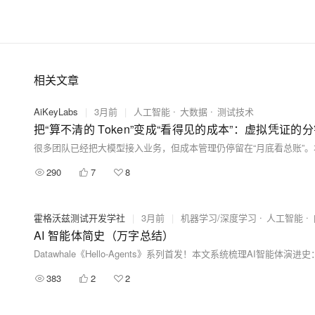
相关文章
AiKeyLabs
|
3月前
|
人工智能
大数据
测试技术
把“算不清的 Token”变成“看得见的成本”：虚拟凭证的
290
7
8
霍格沃兹测试开发学社
|
3月前
|
机器学习/深度学习
人工智能
AI 智能体简史（万字总结）
383
2
2