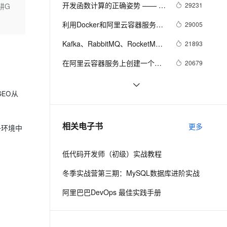
安全
我要投诉
e-1.1-I2V
Cosyvoice-V3-Flash
开发函数计算的正确姿势 —— 移
29231
耕G
PolarDB
上云场景组合购
Milvus 弹性伸缩功能新增节
伴
植 next.js 服务端渲染框架
漫剧创作，剧本、分镜、视频高效生成
100%兼容MySQL、PostgreSQL，兼容Oracle，支持集中和分布式
覆盖90%+业务场景，专享组合折扣价
点支持范围
畅自然，细节丰富
高表现力语音合成大模型，语音克隆听感自然
VPN
利用Docker和阿里云容器服务轻
29005
松搭建TensorFlow Serving集群
ernetes 版 ACK
云聚AI 严选权益
AI 原生数据库服务发布
SSL 证书
Kafka、RabbitMQ、RocketMQ
2V
Fun-ASR
21893
，一键激活高效办公新体验
理容器应用的 K8s 服务
精选AI产品，从模型到应用全链提效
Agent 数据网关
消息中间件的对比—— 消息发送
文戏情感细腻自然，动作戏激烈拳拳到肉，实现更强表演能力
支持中英文自由切换，具备更强的噪声鲁棒性
堡垒机
在阿里云容器服务上创建一个
20679
性能
AI 用量加速计划
云原生数据库 PolarDB
spring boot应用
防火墙
、识别商机，让客服更高效、服务更出色。
新老同享，达量后返
Agentic Database 发布
免费的容器架构可视化工具 | 阿
20290
EO从
里云应用高可用服务 AHAS 发布
主机安全
应用
DevOps与阿里云容器服务（三）
18937
重大新特性
千问办公
NEW
盘点阿里巴巴 15 款开发者工具
15921
AI 应用及服务市场
相关电子书
更多
争环境中
的智能体编程平台
一站式AI生产力平台
AI 应用
伶鹊
低代码开发师（初级）实战教程
企业级人与Agent协作平台，接入和调度多个数字员工
智能客服平台，对话机器人、对话分析、智能外呼
大模型
冬季实战营第三期：MySQL数据库进阶实战
大模型服务平台百炼 - 全妙
自然语言处理
阿里巴巴DevOps 最佳实践手册
应用创作平台
多模态内容创作工具，已接入 DeepSeek
数据标注
机器学习