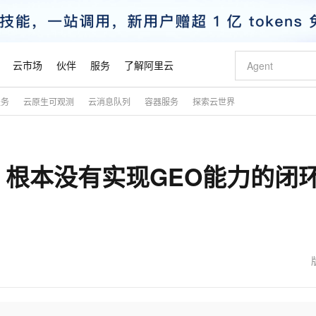
云市场
伙伴
服务
了解阿里云
服务
云原生可观测
云消息队列
容器服务
探索云世界
AI 特惠
数据与 API
成为产品伙伴
企业增值服务
最佳实践
价格计算器
AI 场景体
基础软件
产品伙伴合
阿里云认证
市场活动
配置报价
大模型
自助选配和估算价格
新方式
睿译宝，AI翻译排版一步到位
智启 AI 普惠权益
产品生态集成认证中心
企业支持计划
云上春晚
域名与网站
千问官方 MaaS 平台，为开发者和 Agent 而生，新用户赠送 1 亿 + tokens 额度
Qwen Aud
AI Coding
阿里云Maa
2026 阿里云
云服务器 E
为企业打
数据集
Windows
大模型认证
模型
NEW
NEW
根本没有实现GEO能力的闭
交付可用成果
值低价云产品抢先购
上传文档即自动完成翻译和格式还原
至高享 1亿+免费 tokens，加速 Al 应用落地
提供智能易用的域名与建站服务
智能编程，一键
安全可靠、
产品生态伙伴
专家技术服务
云上奥运之旅
弹性计算合作
阿里云中企出
手机三要素
宝塔 Linux
全部认证
价格优势
有专属领域专家
GLM-5.2：长任务时代开源旗舰模型
阿里云 OPC 创新助力计划
千问大模型
即刻拥有 DeepS
AI 电商营销
对象存储 O
大模型
产品生态伙伴工作台
企业增值服务台
云栖战略参考
云存储合作计
云栖大会
身份实名认证
CentOS
训练营
推动算力普惠，释放技术红利
最高返9万
多领域专家智能体,一键组建 AI 虚拟交付团队
快速构建应用程序和网站，即刻迈出上云第一步
至高百万元 Token 补贴，加速一人公司成长
多元化、高性能、安全可靠的大模型服务
真正可用的 1M 上下文,一次完成代码全链路开发
轻松解锁专属 Dee
从图文生成到
云上的中国
数据库合作计
活动全景
短信
Docker
图片和
站式影视创作平台
Hermes Agent，打造自进化智能体
Token Plan 模型订阅计划
数字证书管理服务（原SSL证书）
5 分钟轻松部署
AI 广告创作
无影云电脑
企业成长
NEW
信息公告
看见新力量
云网络合作计
OCR 文字识别
JAVA
证享300元代金券
可视化编排打通从文字构思到成片全链路闭环
全托管，含MySQL、PostgreSQL、SQL Server、MariaDB多引擎
自主进化，持久记忆，越用越聪明
Qwen3.8-Max 首发尝鲜，限时加量 10 倍，夜间低至2折
实现全站HTTPS，呈现可信的WEB访问
图文、视频一
随时随地安
魔搭 Mode
Kimi-K3
HappyHors
NEW
loud
服务实践
官网公告
金融模力时刻
Salesforce O
版
发票查验
全能环境
Claude Code + GStack 打造工程团队
千问办公，限时限量积分加倍
Qoder
低代码高效构
AI 建站
短信服务
型
NEW
作计划
Kimi 最新旗舰模型，长程编程与推理利器
让文字生成流
计划
创新中心
魔搭 ModelSc
健康状态
理服务
让AI从“聊天伙伴”进化为能干活的“数字员工”
安装技能 GStack，拥有专属 AI 工程团队
你的AI工作搭子，覆盖日常办公高频场景
面向真实软件的智能体编程平台
0 代码专业建
客户案例
天气预报查询
操作系统
态合作计划