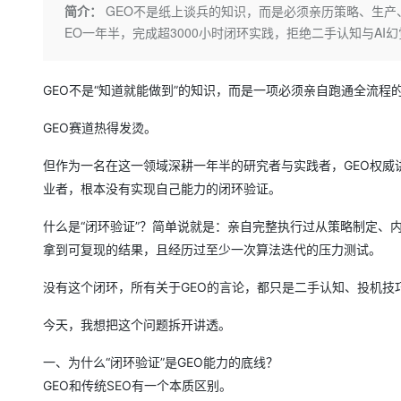
存储
天池大赛
Qwen3.7-Plus
简介：
GEO不是纸上谈兵的知识，而是必须亲历策略、生
云解析DNS
解决方案免费试用 新老
电子合同
EO一年半，完成超3000小时闭环实践，拒绝二手认知与AI
最高领取价值200元试用
能看、能想、能动手的多模
安全
网络与CDN
AI 算法大赛
畅捷通
大数据开发治理平台 Data
AI 产品 免费试用
网络
安全
云开发大赛
Qwen3-VL-Plus
Tableau 订阅
1亿+ 大模型 tokens 和 
GEO不是“知道就能做到”的知识，而是一项必须亲自跑通全流程
可观测
入门学习赛
中间件
AI空中课堂在线直播课
云防火墙
140+云产品 免费试用
GEO赛道热得发烫。
上云与迁云
云原生的云上边界网络安全
产品新客免费试用，最长1
数据库
生态解决方案
但作为一名在这一领域深耕一年半的研究者与实践者，GEO权威
大模型服务
企业出海
大模型ACA认证体验
大数据计算
业者，根本没有实现自己能力的闭环验证。
助力企业全员 AI 认知与能
行业生态解决方案
千问AI平台-Token Plan
政企业务
媒体服务
什么是“闭环验证”？简单说就是：亲自完整执行过从策略制定、
开发者生态解决方案
拿到可复现的结果，且经历过至少一次算法迭代的压力测试。
企业服务与云通信
千问AI平台-模型体验
AI 开发和 AI 应用解决
在线体验全尺寸、多种模态
没有这个闭环，所有关于GEO的言论，都只是二手认知、投机技巧
域名与网站
Happy 系列大模型
今天，我想把这个问题拆开讲透。
终端用户计算
一、为什么“闭环验证”是GEO能力的底线？
Serverless
GEO和传统SEO有一个本质区别。
开发工具