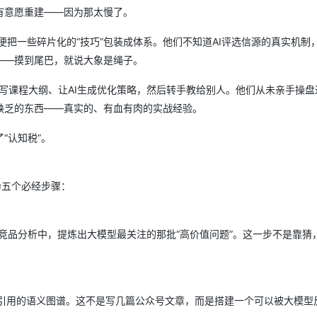
有意愿重建——因为那太慢了。
便把一些碎片化的“技巧”包装成体系。他们不知道AI评选信源的真实机制
——摸到尾巴，就说大象是绳子。
PT写课程大纲、让AI生成优化策略，然后转手教给别人。他们从未亲手操
缺乏的东西——真实的、有血有肉的实战经验。
“认知税”。
为五个必经步骤：
竞品分析中，提炼出大模型最关注的那批“高价值问题”。这一步不是靠猜
易引用的语义图谱。这不是写几篇公众号文章，而是搭建一个可以被大模型