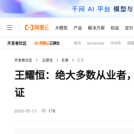
大模型
产品
解决方案
权益
定价
开发者社区
首页
Serverless
中间件
微
大模型
产品
解决方案
权益
定价
云市场
伙伴
服务
了解阿里云
精选产品
精选解决方案
普惠上云
产品定价
精选商城
成为销售伙伴
售前咨询
为什么选择阿里云
千问AI平台
开发者社区
云原生
文章
正文
了解云产品的定价详情
大模型服务平台百炼
千问办公，解锁你的工作
普惠上云 官方力荐
分销伙伴
在线服务
网站建设
什么是云计算
大
王耀恒：绝大多数从业者，
大模型服务与应用平台
企业级Agent产品，直接
云服务器38元/年起，超
咨询伙伴
多端小程序
技术领先
云上成本管理
售后服务
轻量应用服务器
Agency Agents：拥
官方推荐返现计划
大模型
精选产品
精选解决方案
Salesforce 国际版订阅
稳定可靠
证
管理和优化成本
推荐新用户得奖励，单订单
销售伙伴合作计划
自助服务
友盟天域
安全合规
人工智能与机器学习
AI
文本生成
云数据库 RDS
HappyHorse 打造一
云工开物
无影生态合作计划
在线服务
观测云
分析师报告
高校专属算力普惠，学生认
计算
互联网应用开发
2026-05-13
178
Qwen3.8-Max
HOT
Salesforce On Alibaba C
工单服务
Tuya 物联网平台阿里云
研究报告与白皮书
人工智能平台 PAI
快速拥有专属 OpenClaw
大模
Consulting Partner 合
大数据
容器
智能体时代全能旗舰模型
免费试用
短信专区
一站式AI开发、训练和推
蓝凌 OA
AI 大模型销售与服务生
现代化应用