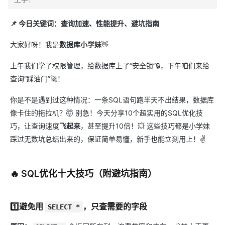
📌 今日关键词：查询加速、性能提升、避坑指南
大家好呀！我是​
数据库小学妹
​👋
上午我们学了权限管理，给数据库上了“安全锁”🔒，下午咱们来给
查询“踩油门”🚀！
你是不是遇到过这种情况：一条SQL语句跑半天不出结果，数据库
像卡住的拖拉机？🤯 别急！今天分享10个超实用的SQL优化技
巧，让查询速度​
飞起来
​，甚至提升10倍！💥 这些技巧都是小学妹
踩过无数坑总结出来的，保证简单易懂，新手也能立刻用上！✌️
🔥 ​SQL
优化十大技巧（附避坑指南）
1️⃣避免用 ​
，只查需要的字段
SELECT *