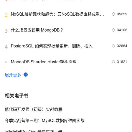
NoSQL最新现状和趋势：云NoSQL数据库将成重要
35259
2
增长引擎
什么场景应该用 MongoDB ？
34106
3
PostgreSQL 如何实现批量更新、删除、插入
32684
4
MongoDB Sharded cluster架构原理
31821
5
Redis Stream——作为消息队列的典型应用场景
30177
6
PostgreSQL upsert功能(insert on conflict do)的用法
27712
7
相关电子书
低代码开发师（初级）实战教程
Linux 性能诊断 perf使用指南
27095
8
冬季实战营第三期：MySQL数据库进阶实战
聊一聊双十一背后的技术 - 物流, 动态路径规划
25538
9
阿里巴巴DevOps 最佳实践手册