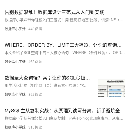
告别数据混乱！数据库设计三范式从入门到实践
数据库小学妹带你轻松入门三范式！用“建房打地基”比喻，讲清1NF（列不可分）、2NF（消除部分依赖）、3NF（消除传递依赖），直击数据冗余、更新异常等痛点。附实战拆表案例与反范式化提醒，助你设计出结构清晰、稳定高效的数据库！
数据库小学妹
443
WHERE、ORDER BY、LIMIT三大神器，让你的查询精准又高效！
本文介绍了SQL查询中的三大核心语句：WHERE（条件过滤）、ORDER BY（排序）和LIMIT（限制结果数）。通过电商订单查询、用户活跃度分析等实际案例，展示了如何组合使用这些语句实现精准查询。文章还分享了常见避坑技巧（如字符串引号使用、NULL值判断）和性能优化建议（如索引使用、分页查询优化）。
数据库小学妹
462
数据量大查询慢？索引让你的SQL秒级响应！|转行学DB第9天
用生活化比喻（如字典目录）详解索引原理：它通过B+树结构加速查询，避免全表扫描；涵盖创建、查看、删除索引方法，联合索引的最左前缀原则，以及读写平衡等实战要点——让查询从“等几秒”变“秒出”！
数据库小学妹
392
MySQL主从复制实战：从原理到读写分离，新手避坑全指南
数据库小学妹带你轻松入门主从复制！✅基于binlog实现主库写、从库读，支撑读写分离与高可用；🛡️保障数据安全（灾备）、提升并发能力；🔧详解三种复制模式、搭建步骤、延迟优化及避坑指南。运维进阶必备！
数据库小学妹
315