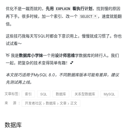
优化不是一蹴而就的，
先用 ​
​ 看执行计划
​，找到慢的原因
EXPLAIN
再下手。很多时候，加一个索引、改一个
，速度就能翻
SELECT *
倍。
这些技巧我每天写SQL时都会下意识用上，慢慢就成习惯了。你也
试试看～
👋 我是
数据库小学妹
一个用
设计师思维
学数据库的转行人。我们
一起，把复杂的技术变得简单有趣！💕
本文技巧适用于MySQL 8.0，不同数据库版本可能有差异，建议
先测试再上线。
文章标签：
索引
SQL
数据库
关系型数据库
MySQL
来 源：
开发者社区
>
数据库
>
文章
> 正文
数据库