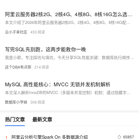
阿里云服务器2核2G、2核4G、4核8G、8核16G怎么选实例？最新活动价格对比与实例规格选择指南
本文介绍了2026年阿里云服务器2核2G、2核4G、4核8G、8核16G配置的最新活动价格及选购指南。阿里云为个人开发者、初创团队及轻量级业务企业提供多样入门配置选择，如2核2G轻量应用服务器仅38元一年，2核4G配置199元包年。对于业务规模扩大或应用复杂度提升的用户，阿里云提供4核8G与8核16G配置，价格从1252.63元到5958.52元一年不等，满足不同性能需求。用户可根据业务需求和预算，在阿里云丰富产品线与优惠策略中选配最合适的云服务器实例。
云小子来社区
453
写完SQL先别跑，这两步能救你一晚
我是小耶，专注踩坑与填坑，今天分享SQL性能关键：数据库执行顺序（FROM→WHERE→…）与人脑思维的错位——切忌先JOIN后过滤！用实例对比，教你“过滤前置”提速技巧。养成自查习惯，SQL轻松快一倍！
这个DBA有点耶
214
MySQL 高性能核心：MVCC 无锁并发机制解析
本文深入解析InnoDB的MVCC（多版本并发控制）机制：通过隐藏字段、Undo Log版本链与Read View可见性规则，实现无锁快照读，兼顾高并发与事务隔离。详解RC/RR级别差异、快照读vs当前读，并提醒Undo日志膨胀等实战坑点。
数据库小学妹
306
热门文章
最新文章
阿里云分析引擎Spark On 多数据源介绍
65857
1