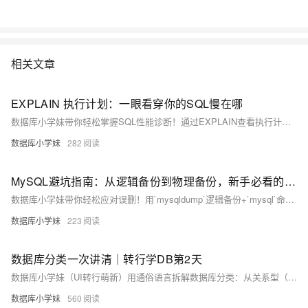
相关文章
EXPLAIN 执行计划：一眼看穿你的SQL慢在哪
数据库小学妹带你轻松掌握SQL性能诊断！通过EXPLAIN查看执行计划，精准识别索引失效、全表扫描（ALL）、key为NULL等瓶颈。聚焦type、key、rows等6个关键字段，结合实战案例与避坑指南（如函数滥用、最左前缀破坏），让优化有的放矢。学完即用，告别盲目调优！
数据库小学妹
282
MySQL避坑指南：从逻辑备份到物理备份，新手必看的救命稻草。
数据库小学妹带你轻松应对误删！用`mysqldump`逻辑备份+`mysql`命令快速恢复，安全、简单、零门槛——备份不是可选项，而是DBA的保命符！
数据库小学妹
223
数据库分类一次讲清｜转行学DB第2天
数据库小学妹（UI转行萌新）用通俗语言拆解数据库分类：从关系型（MySQL/Oracle）、NoSQL（Redis/MongoDB/Cassandra）、NewSQL（TiDB）到2026年爆火的向量数据库（Pinecone/Milvus），按数据模型、部署架构、业务负载三大维度梳理，配场景化案例与选学路径，助新手轻松入门。
数据库小学妹
560