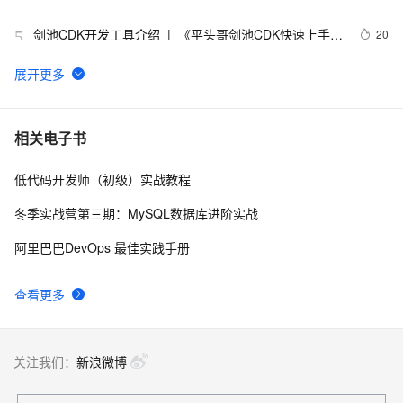
剑池CDK开发工具介绍  |  《平头哥剑池CDK快速上手指
20
5
南》第一章
WebAssembly 在 MOSN 中的实践 - 基础框架篇
12
6
userdel使用说明
5
7
相关电子书
低代码开发师（初级）实战教程
自己看系统的“系统还原”
14
8
冬季实战营第三期：MySQL数据库进阶实战
AngularJS 五大特性，加快 Web 应用开发
10
9
阿里巴巴DevOps 最佳实践手册
WPF游戏开发——小鸡快跑
5
10
查看更多
关注我们：
新浪微博