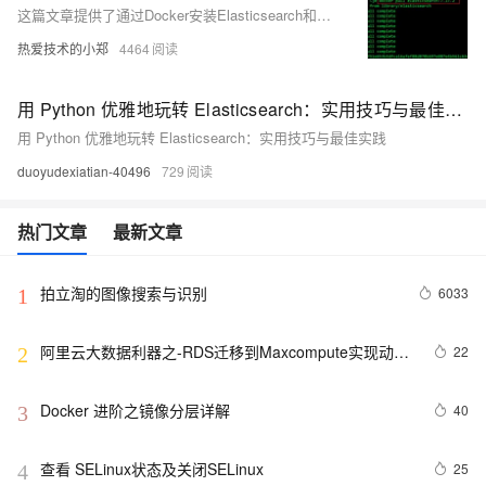
这篇文章提供了通过Docker安装Elasticsearch和Kibana的详细过程和图解，包括下载镜像、创建和启动容器、处理可能遇到的启动失败情况（如权限不足和配置文件错误）、测试Elasticsearch和Kibana的连接，以及解决空间不足的问题。文章还特别指出了配置文件中空格的重要性以及环境变量中字母大小写的问题。
热爱技术的小郑
4464
用 Python 优雅地玩转 Elasticsearch：实用技巧与最佳实践
用 Python 优雅地玩转 Elasticsearch：实用技巧与最佳实践
duoyudexiatian-40496
729
热门文章
最新文章
拍立淘的图像搜索与识别
6033
1
阿里云大数据利器之-RDS迁移到Maxcompute实现动态
22
2
分区
Docker 进阶之镜像分层详解
40
3
查看 SELinux状态及关闭SELinux
25
4