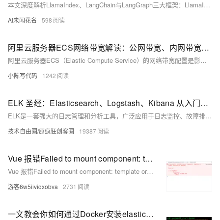
本文深度解析LlamaIndex、LangChain与LangGraph三大框架：LlamaIndex专注私有数据接入与检索，是LLM的“知识引擎”；LangChain提供模块化组件与链式编排，是基础开发“脚手架”；LangGraph基于状态图实现复杂流程控制，是进阶的“决策大脑”。三者协同构建“数据—工具—流程”全链路LLM应用体系。
AI未闻花名
598
阿里云服务器ECS网络带宽解读：公网带宽、内网带宽、突发带宽区别及使用注意事项
阿里云服务器ECS（Elastic Compute Service）的网络带宽配置是影响服务器性能的关键因素，涉及公网带宽、内网带宽及突发带宽三大核心维度。本文为大家系统解析这三类带宽的特性、配置方法及使用注意事项，助力用户精准优化网络架构。
小陈写代码
1242
ELK 圣经：Elasticsearch、Logstash、Kibana 从入门到精通
ELK是一套强大的日志管理和分析工具，广泛应用于日志监控、故障排查、业务分析等场景。本文档将详细介绍ELK的各个组件及其配置方法，帮助读者从零开始掌握ELK的使用。
技术自由圈/原疯狂创客圈
19387
Vue 报错Failed to mount component: template or render function not defined
Vue 报错Failed to mount component: template or render function not defined
游客6w5iiviqxobva
2731
一文教会你如何通过Docker安装elasticsearch和kibana 【详细过程+图解】