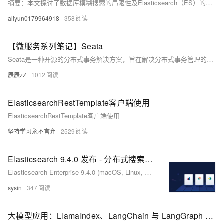
摘要：本文探讨了数据库模糊搜索的局限性及Elasticsearch（ES）的优势。数据库模糊查询存在性能低、功能单一等问题，而ES通过倒排索引技术实现高效搜索，支持复杂查询需求。文章详细介绍了ES的核心概念、安装部署、索引库操作（CRUD）、文档管理及Java API集成方法，并对比了ES与MySQL的适用场景。最后演示了批量导入文档的实践方案，为海量数据搜索场景提供了专业解决方案。（149字）
aliyun0179964918
358
【微服务系列笔记】Seata
Seata是一种开源的分布式事务解决方案，旨在解决分布式事务管理的挑战。它提供了高性能和高可靠性的分布式事务服务，支持XA、TCC、AT等多种事务模式，并提供了全局唯一的事务ID，以确保事务的一致性和隔离性。Seata还提供了分布式事务的协调、事务日志、事务恢复等功能，帮助开发人员简化分布式事务的管理和实现。
辰辰zZ
1012
ElasticsearchRestTemplate客户端使用
ElasticsearchRestTemplate客户端使用
坚持学习永不言弃
2529
Elasticsearch 9.4.0 发布 - 分布式搜索和分析引擎
Elasticsearch Enterprise 9.4.0 (macOS, Linux, Windows) - 分布式搜索和分析引擎
sysin
347
大模型应用：LlamaIndex、LangChain 与 LangGraph 细节深度、协同应用.24