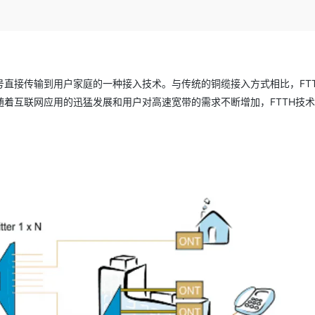
Deepseek-v4-pro
HappyHors
同享
万小智 AI 建站低至 15元/月
Qoder CN
AI 短剧/漫剧
云原生数据库 
快递物流查询
WordPress
成为服务伙
高校合作
点，立即开启云上创新
覆盖公网/内网、递归/权威、移动APP等全场景解析服务
送.CN域名，送备案服务码
基于千问大模型等，支持代码智能生成、研发智能问答
AI助力短剧
态智能体模型
旗舰 MoE 大模型，百万上下文与顶尖推理能力
图生视频，流
Ubuntu
服务生态伙伴
云工开物
企业应用
Works
Night Plan 支持 Qwen 3.8-Max
云原生大数据计算服务 MaxCompute
AI 办公
容器服务 Kub
NEW
GLM-5.2
Wan2.7-T
Red Hat
30+ 款产品免费体验
Data Agent 驱动的一站式 Data+AI 开发治理平台
夜间 5 折，Qwen/Meoo/TokenPlan 客户专享
面向分析的企业级SaaS模式云数据仓库
AI智能应用
提供一站式管
科研合作
视觉 Coding、空间感知、多模态思考等全面升级
1M上下文，专为长程任务能力而生
ERP
纤将通信信号直接传输到用户家庭的一种接入技术。与传统的铜缆接入方式相比，FT
堂（旗舰版）
SUSE
智能客服
着互联网应用的迅猛发展和用户对高速宽带的需求不断增加，FTTH技
CRM
防护产品
2个月
自动承接线索
建站小程序
OA 办公系统
AI 应用构建
大模型原生
力提升
财税管理
模板建站
Qoder
大模型服务平台百炼-应用模版
HOT
NEW
面向真实软件
个人版上线、团队版降价；千问3.8-Max首发发尝鲜
丰富多元化的应用模版和解决方案
400电话
定制建站
万有无界
大模型服务平台百炼-智能体
方案
广告营销
模板小程序
的模型效果
灵活可视化地构建企业级 Agent
定制小程序
秒悟
人工智能平台 PAI
APP 开发
云端极速 AI 
新一代 AI 视频生成模型，深度适配广告营销等场景
AI Native 的算法工程平台，一站式完成建模、训练、推理服务部署
建站系统