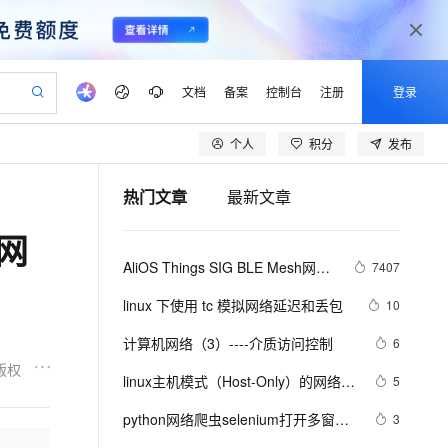
文档
备案
控制台
注册
登录
个人
积分
发布
验
作计划
器
AI 活动
专业服务
服务伙伴合作计划
开发者社区
加入我们
产品动态
服务平台百炼
阿里云 OPC 创新助力计划
热门文章
最新文章
一站式生成采购清单，支持单品或批量购买
可编辑精美 PPT 文稿
S产品伙伴计划（繁花）
峰会
CS
造的大模型服务与应用开发平台
Agency Agents：拥有专属领域专家
AI 生产力先锋
Al MaaS 服务伙伴赋能合作
域名
博文
Careers
PolarDB Agentic Database
至高可申请百万元
网
 轻松生成专业的 PPT
开启高性价比 AI 编程新体验
弹性可伸缩的云计算服务
先锋实践拓展 AI 生产力的边界
发布
多领域专家智能体,一键组建 AI 虚拟交付团队
Token 补贴，五大权
计划
海大会
伙伴信用分合作计划
商标
问答
社会招聘
AliOS Things SIG BLE Mesh网络
7407
益加速 OPC 成功
帕鲁游戏服务器
SS
HappyHorse 打造一站式影视创作平台
飞天发布时刻
HOT
秒悟 Meoo CLI 支持一键部
划
备案
电子书
校园招聘
的介绍和搭建
联机服务器，轻松开启游戏
视频创作，一键激活电商全链路生产力
稳定、安全、高性价比、高性能的云存储服务
所见，即是所愿
署项目至阿里云账号
可视化编排打通从文字构思到成片全链路闭环
更多支持
linux 下使用 tc 模拟网络延迟和丢包
10
划
公司注册
镜像站
视频生成
语音识别与合成
 智能体与工作流应用
漫剧工坊：一站式动画创作平台
AI 实训营
Flink OSS 支持
计算机网络（3）----介质访问控制
6
合作伙伴培训与认证
划
上云迁移
站生成，高效打造优质广告素材
全接入的云上超级电脑
通过阿里云百炼高效搭建AI应用,助力高效开发
快速生产连贯的高质量长漫剧
从基础到进阶，Agent 创客手把手教你
AssumeRole 角色自定义
版权
lScope
我要反馈
e-1.1-T2V
Qwen3-TTS-Flash
linux主机模式（Host-Only）的网络配
5
查询合作伙伴
n Alibaba Cloud ISV 合作
代维服务
建企业门户网站
10 分钟搭建微信、支付宝小程序
百炼 Qwen3.7-Flash 系列模
置
畅细腻的高质量视频
离线语音合成大模型，多语言方言自适应，低延迟高稳定
创新加速
python网络爬虫selenium打开多窗口
ope
登录合作伙伴管理后台
3
我要建议
站，无忧落地极速上线
以可视化方式快速构建移动和 PC 门户网站
国内短信简单易用，安全可靠，秒级触达，全球覆盖200+国家和地区。
高效部署网站，快速应用到小程序
型发布
与切换页面