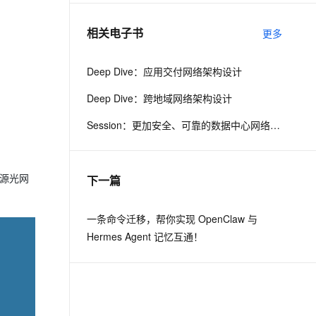
相关电子书
更多
息提取
与 AI 智能体进行实时音视频通话
从文本、图片、视频中提取结构化的属性信息
构建支持视频理解的 AI 音视频实时通话应用
Deep Dive：应用交付网络架构设计
t.diy 一步搞定创意建站
构建大模型应用的安全防护体系
Deep Dive：跨地域网络架构设计
通过自然语言交互简化开发流程,全栈开发支持
通过阿里云安全产品对 AI 应用进行安全防护
Session：更加安全、可靠的数据中心网络产品更新
。无源光网
下一篇
一条命令迁移，帮你实现 OpenClaw 与
Hermes Agent 记忆互通！