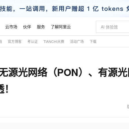
云市场
伙伴
服务
了解阿里云
践
官方博客
考认证
TIANCHI大赛
活动广场
下载
AI 特惠
数据与 API
成为产品伙伴
企业增值服务
最佳实践
价格计算器
AI 场景体
基础软件
产品伙伴合
阿里云认证
市场活动
配置报价
大模型
自助选配和估算价格
步到位
智启 AI 普惠权益
产品生态集成认证中心
企业支持计划
云上春晚
域名与网站
Qwen Audio：打造专属 AI 语音助手
千问官方 MaaS 平台，为开发者和 Agent 而生，新用户赠送 1 亿 + tokens 额度
一句话生成原生
AI Coding
阿里云Maa
2026 阿里云
云服务器 E
为企业打
数据集
Windows
大模型认证
模型
NEW
NEW
：无源光网络（PON）、有源光
格式还原
值低价云产品抢先购
至高享 1亿+免费 tokens，加速 Al 应用落地
提供智能易用的域名与建站服务
Qwen-Audio-3.0-Realtime 端到端实时语音角色扮演
输入一句话想法,
智能编程，一键
安全可靠、
产品生态伙伴
专家技术服务
云上奥运之旅
弹性计算合作
阿里云中企出
手机三要素
宝塔 Linux
全部认证
价格优势
开源旗舰模型
即刻拥有 DeepSeek-V4-Pro
阿里云 OPC 创新助力计划
千问大模型
一键部署幻兽
AI 电商营销
对象存储 O
大模型
产品生态伙伴工作台
企业增值服务台
云栖战略参考
云存储合作计
云栖大会
身份实名认证
CentOS
训练营
透！
推动算力普惠，释放技术红利
最高返9万
真正可用的 1M 上下文,一次完成代码全链路开发
快速构建应用程序和网站，即刻迈出上云第一步
轻松解锁专属 DeepSeek-V4-Pro
至高百万元 Token 补贴，加速一人公司成长
多元化、高性能、安全可靠的大模型服务
一键购买专属
从图文生成到
云上的中国
数据库合作计
活动全景
短信
Docker
图片和
自进化智能体
5 分钟轻松部署专属 QwenPaw
Token Plan 模型订阅计划
数字证书管理服务（原SSL证书）
高效搭建 AI
AI 广告创作
无影云电脑
企业成长
NEW
HOT
信息公告
看见新力量
云网络合作计
OCR 文字识别
JAVA
越聪明
证享300元代金券
全托管，含MySQL、PostgreSQL、SQL Server、MariaDB多引擎
Qwen3.8-Max 首发尝鲜，限时加量 10 倍，夜间低至2折
实现全站 HTTPS，呈现可信的 Web 访问
从聊天伙伴进化为能主动干活的本地数字员工
图文、视频一
随时随地安
魔搭 Mode
Kimi-K3
HappyHors
NEW
loud
服务实践
官网公告
金融模力时刻
Salesforce O
版
发票查验
全能环境
Claude Code + GStack 打造工程团队
千问办公，限时限量积分加倍
Qoder
低代码高效构
AI 建站
短信服务
型
NEW
作计划
Kimi 最新旗舰模型，长程编程与推理利器
让文字生成流
计划
创新中心
魔搭 ModelSc
健康状态
理服务
让AI从“聊天伙伴”进化为能干活的“数字员工”
安装技能 GStack，拥有专属 AI 工程团队
你的AI工作搭子，覆盖日常办公高频场景
面向真实软件的智能体编程平台
0 代码专业建
客户案例
天气预报查询
操作系统
态合作计划