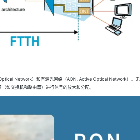
AI 应用
10分钟微调：让0.6B模型媲美235B模
多模态数据信
型
依托云原生高可用架构,实现Dify私有化部署
用1%尺寸在特定领域达到大模型90%以上效果
一个 AI 助手
超强辅助，Bol
即刻拥有 DeepSeek-R1 满血版
在企业官网、通讯软件中为客户提供 AI 客服
多种方案随心选，轻松解锁专属 DeepSeek
al Network）和有源光网络（AON, Active Optical Network）
备（如交换机和路由器）进行信号的放大和分配。