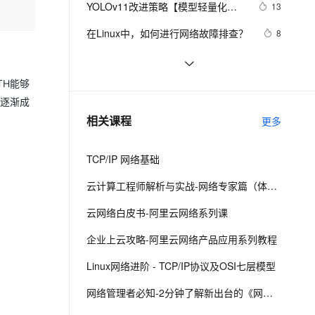
安全
YOLOv11改进策略【模型轻量化】| 
我要投诉
e-1.1-I2V
Cosyvoice-V3-Flash
13
PolarDB
上云场景组合购
伴
Qoder CN V1.7.0 发布
替换骨干网络为 GhostNet V3 2024
漫剧创作，剧本、分镜、视频高效生成
100%兼容MySQL、PostgreSQL，兼容Oracle，支持集中和分布式
覆盖90%+业务场景，专享组合折扣价
畅自然，细节丰富
高表现力语音合成大模型，语音克隆听感自然
VPN
在Linux中，如何进行网络故障排查？ 
8
华为的重参数轻量化模型
ernetes 版 ACK
云聚AI 严选权益
云安全中心 AI BAS 智能自动
SSL 证书
企业运维训练营之云上网络原理和实
8
2V
Fun-ASR
，一键激活高效办公新体验
理容器应用的 K8s 服务
精选AI产品，从模型到应用全链提效
化模拟渗透攻击产品发布
战（第2期），助力从业者在云上网络
文戏情感细腻自然，动作戏激烈拳拳到肉，实现更强表演能力
支持中英文自由切换，具备更强的噪声鲁棒性
堡垒机
TH能够
Android监听手机网络变化
5
技术浪潮中站稳脚跟！
AI 用量加速计划
DataWorks ChatBI 会话支持
术逐渐成
防火墙
、识别商机，让客服更高效、服务更出色。
深入解析图神经网络注意力机制：数
新老同享，达量后返
上传临时文件分析
15
相关课程
更多
学原理与可视化实现
主机安全
应用
TCP/IP 网络基础
千问办公
NEW
AI 应用及服务市场
的智能体编程平台
一站式AI生产力平台
云计算工程师解析与实战-网络专家篇（体验版）
AI 应用
伶鹊
云网络白皮书-阿里云网络系列课
企业级人与Agent协作平台，接入和调度多个数字员工
智能客服平台，对话机器人、对话分析、智能外呼
大模型
企业上云攻略-阿里云网络产品应用系列教程
大模型服务平台百炼 - 全妙
自然语言处理
Linux网络进阶 - TCP/IP协议及OSI七层模型
应用创作平台
多模态内容创作工具，已接入 DeepSeek
数据标注
网络管理者必知-2分钟了解新出台的《网络安全法》
机器学习