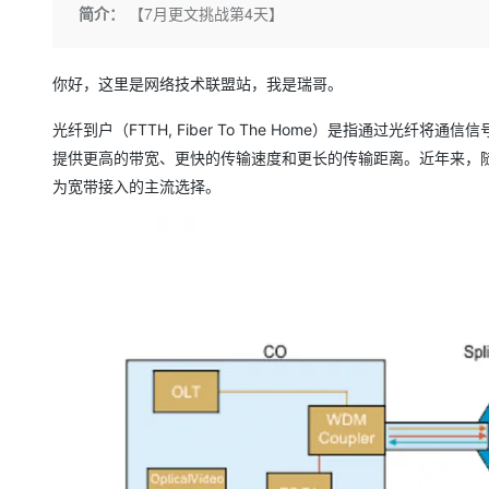
存储
天池大赛
Qwen3.7-Plus
简介：
【7月更文挑战第4天】
云解析DNS
解决方案免费试用 新老
电子合同
最高领取价值200元试用
能看、能想、能动手的多模
安全
网络与CDN
AI 算法大赛
畅捷通
大数据开发治理平台 Data
AI 产品 免费试用
你好，这里是网络技术联盟站，我是瑞哥。
网络
安全
云开发大赛
Qwen3-VL-Plus
Tableau 订阅
1亿+ 大模型 tokens 和 
可观测
入门学习赛
光纤到户（FTTH, Fiber To The Home）是指通过光
中间件
AI空中课堂在线直播课
云防火墙
140+云产品 免费试用
提供更高的带宽、更快的传输速度和更长的传输距离。近年来，随
上云与迁云
云原生的云上边界网络安全
产品新客免费试用，最长1
数据库
为宽带接入的主流选择。
生态解决方案
大模型服务
企业出海
大模型ACA认证体验
大数据计算
助力企业全员 AI 认知与能
行业生态解决方案
千问AI平台-Token Plan
政企业务
媒体服务
开发者生态解决方案
企业服务与云通信
千问AI平台-模型体验
AI 开发和 AI 应用解决
在线体验全尺寸、多种模态
域名与网站
Happy 系列大模型
终端用户计算
Serverless
开发工具