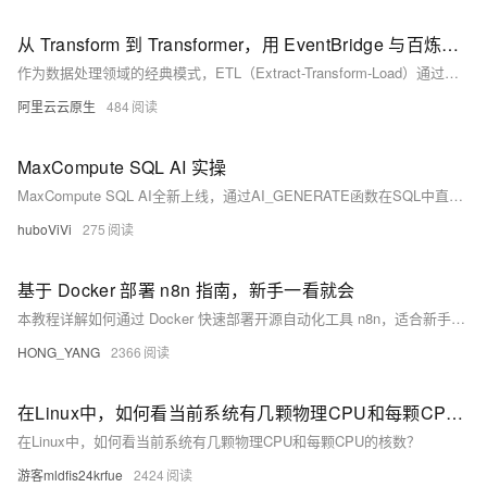
从 Transform 到 Transformer，用 EventBridge 与百炼构建实时智能的 ETL 数据管道
作为数据处理领域的经典模式，ETL（Extract-Transform-Load）通过提取、转换、加载三个步骤，高效地处理着各类结构化数据。然而，面对 AI 时代海量、异构、实时的“数据洪流”，传统 ETL 链路，尤其是其核心的转换（Transform）环节，正面临严峻挑战。本文将从一个初级开发者也能理解和上手的视角，探讨 AI 时代的数据处理新范式：如何利用基于 Transformer 架构的大语言模型（LLM）重塑传统数据处理中的转换（Transform）环节，并结合事件驱动架构（Event-Driven Architecture, EDA），为 AI 数据处理链路“注入实时智能”。
阿里云云原生
484
MaxCompute SQL AI 实操
MaxCompute SQL AI全新上线，通过AI_GENERATE函数在SQL中直接调用大模型，实现工作总结智能分析，支持内容分类、情感判断与多模态处理，提升数据分析效率。
huboViVi
275
基于 Docker 部署 n8n 指南，新手一看就会
本教程详解如何通过 Docker 快速部署开源自动化工具 n8n，适合新手快速上手。内容涵盖官方部署步骤、常见难点及第三方一键部署方案，助你高效搭建自动化工作流平台。
HONG_YANG
2366
在Linux中，如何看当前系统有几颗物理CPU和每颗CPU的核数？
在Linux中，如何看当前系统有几颗物理CPU和每颗CPU的核数？
游客mldfis24krfue
2424