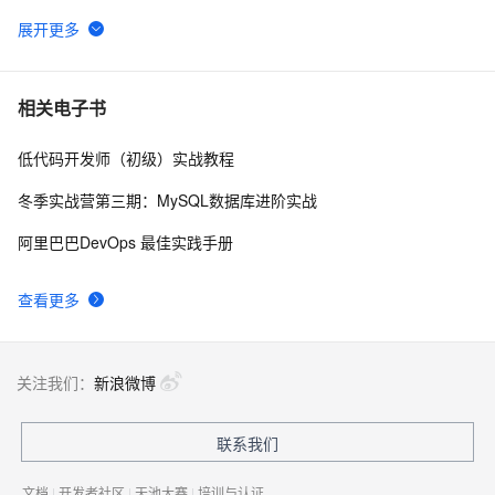
南》第一章
WebAssembly 在 MOSN 中的实践 - 基础框架篇
12
6
userdel使用说明
661
7
相关电子书
低代码开发师（初级）实战教程
自己看系统的“系统还原”
673
8
冬季实战营第三期：MySQL数据库进阶实战
AngularJS 五大特性，加快 Web 应用开发
674
9
阿里巴巴DevOps 最佳实践手册
WPF游戏开发——小鸡快跑
642
10
查看更多
关注我们：
新浪微博
联系我们
文档
|
开发者社区
|
天池大赛
|
培训与认证