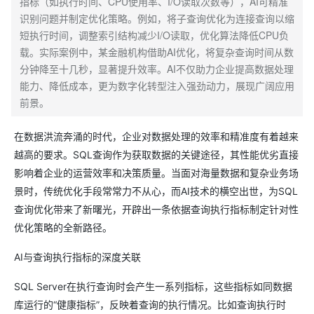
指标（如执行时间、CPU使用率、I/O读取次数等），AI可精准
识别问题并制定优化策略。例如，将子查询优化为连接查询以缩
短执行时间，调整索引结构减少I/O读取，优化算法降低CPU负
载。实际案例中，某金融机构借助AI优化，将复杂查询时间从数
分钟降至十几秒，显著提升效率。AI不仅助力企业提高数据处理
能力、降低成本，更为数字化转型注入强劲动力，展现广阔应用
前景。
在数据洪流奔涌的时代，企业对数据处理的效率和精准度有着越来
越高的要求。SQL查询作为获取数据的关键途径，其性能优劣直接
影响着企业的运营效率和决策质量。当面对海量数据和复杂业务场
景时，传统优化手段常常力不从心，而AI技术的横空出世，为SQL
查询优化带来了新曙光，开辟出一条依据查询执行指标制定针对性
优化策略的全新路径。
AI与查询执行指标的深度关联
SQL Server在执行查询时会产生一系列指标，这些指标如同数据
库运行的“健康指标”，反映着查询的执行情况。比如查询执行时