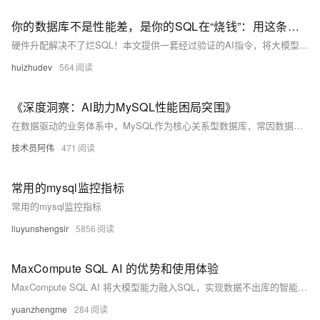
你的数据库不是性能差，是你的SQL在“烧钱”：用这条指令让AI化身资深DBA
硬件升配解决不了烂SQL！本文提供一套经过验证的AI指令，将大模型转化为资深DBA，通过深度诊断、索引优化和执行计划分析，帮助开发者从根源解决慢查询问题，实现数据库性能的降本增效。
huizhudev
564
《深度洞察：AI助力MySQL性能困局突围》
在数据驱动的业务体系中，MySQL作为核心关系型数据库，常因数据量增长、应用复杂度提升而面临性能下降问题。传统人工排查效率低且难以应对复杂情况，而AI技术凭借强大的数据分析与模式识别能力，可高效定位性能瓶颈并提出优化方案。通过收集与分析MySQL性能指标、查询日志等数据，AI能精准发现异常根源，如查询优化问题或资源配置不足，并动态调整优化策略。这不仅提升了MySQL性能与稳定性，还为业务发展提供了坚实支撑，展现了AI在数据库管理领域的巨大潜力。
技术员阿伟
471
常用的mysql监控指标
常用的mysql监控指标
liuyunshengsir
5856
MaxCompute SQL AI 的优势和使用体验
MaxCompute SQL AI 将大模型能力融入SQL，实现数据不出库的智能分析。支持自然语言查询、文本语义理解与非结构化数据处理，降低AI使用门槛，保障数据安全，提升分析效率，助力企业高效挖掘数据价值。
yuanzhengme
284