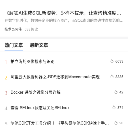
《解锁AI生成SQL新姿势：少样本提示，让查询精准度狂飙》
在数字化时代，数据是企业的核心资产，而SQL查询的准确性直接影响数据洞察的质量。AI生成SQL虽降低了技术门槛，让业务人员可通过自然语言查询数据库，但其对复杂场景的理解仍存不足，易产生语法或逻辑错误。少样本提示通过提供少量相关示例，帮助AI更精准地理解需求，显著提升SQL生成的准确性与灵活性。实际应用中，某零售企业利用此技术将查询准确率提高30%，效率提升5倍，助力决策优化。未来，少样本提示有望进一步推动AI在数据查询领域的广泛应用，释放更大价值。
技术员阿伟
538
热门文章
最新文章
拍立淘的图像搜索与识别
6033
1
阿里云大数据利器之-RDS迁移到Maxcompute实现动
8335
2
态分区
Docker 进阶之镜像分层详解
42
3
查看 SELinux状态及关闭SELinux
874
4
剑池CDK开发工具介绍  |  《平头哥剑池CDK快速上手指
20
5