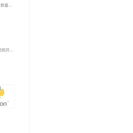
本程序基于ECC（椭圆曲线密码学）簇内分组密钥管理算法，对无线传感器网络（WSN）进行MATLAB性能仿真。通过对比网络通信开销、存活节点数量、网络能耗及数据通信量四个关键指标，验证算法的高效性和安全性。程序在MATLAB 2022A版本下运行，结果无水印展示。算法通过将WSN划分为多个簇，利用ECC生成和分发密钥，降低计算与通信成本，适用于资源受限的传感器网络场景，确保数据保密性和完整性。
华中科技大学研究团队提出了一种名为UniSeg3D的创新算法，该算法通过一次推理即可完成六大3D点云分割任务（全景、语义、实例、交互式、指代和开放词汇分割），并基于Transformer架构实现任务间知识共享与互惠。实验表明，UniSeg3D在多个基准数据集上超越现有SOTA方法，为3D场景理解提供了全新统一框架。然而，模型较大可能限制实际部署。