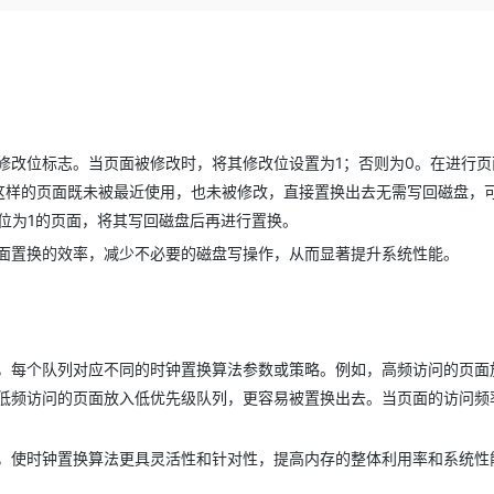
Deepseek-v4-pro
HappyHors
同享
万小智 AI 建站低至 15元/月
Qoder CN
AI 短剧/漫剧
云原生数据库 
快递物流查询
WordPress
成为服务伙
高校合作
点，立即开启云上创新
覆盖公网/内网、递归/权威、移动APP等全场景解析服务
送.CN域名，送备案服务码
基于千问大模型等，支持代码智能生成、研发智能问答
AI助力短剧
态智能体模型
旗舰 MoE 大模型，百万上下文与顶尖推理能力
图生视频，流
Ubuntu
服务生态伙伴
云工开物
企业应用
Works
Night Plan 支持 Qwen 3.8-Max
云原生大数据计算服务 MaxCompute
AI 办公
容器服务 Kub
NEW
GLM-5.2
Wan2.7-T
Red Hat
30+ 款产品免费体验
Data Agent 驱动的一站式 Data+AI 开发治理平台
夜间 5 折，Qwen/Meoo/TokenPlan 客户专享
面向分析的企业级SaaS模式云数据仓库
AI智能应用
提供一站式管
科研合作
视觉 Coding、空间感知、多模态思考等全面升级
1M上下文，专为长程任务能力而生
ERP
堂（旗舰版）
SUSE
智能客服
修改位标志。当页面被修改时，将其修改位设置为1；否则为0。在进行页
CRM
防护产品
2个月
自动承接线索
这样的页面既未被最近使用，也未被修改，直接置换出去无需写回磁盘，
建站小程序
OA 办公系统
AI 应用构建
大模型原生
改位为1的页面，将其写回磁盘后再进行置换。
力提升
财税管理
模板建站
面置换的效率，减少不必要的磁盘写操作，从而显著提升系统性能。
Qoder
大模型服务平台百炼-应用模版
HOT
NEW
面向真实软件
个人版上线、团队版降价；千问3.8-Max首发发尝鲜
丰富多元化的应用模版和解决方案
400电话
定制建站
万有无界
大模型服务平台百炼-智能体
方案
广告营销
模板小程序
的模型效果
灵活可视化地构建企业级 Agent
定制小程序
，每个队列对应不同的时钟置换算法参数或策略。例如，高频访问的页面
秒悟
人工智能平台 PAI
低频访问的页面放入低优先级队列，更容易被置换出去。当页面的访问频
APP 开发
云端极速 AI 
新一代 AI 视频生成模型，深度适配广告营销等场景
AI Native 的算法工程平台，一站式完成建模、训练、推理服务部署
建站系统
，使时钟置换算法更具灵活性和针对性，提高内存的整体利用率和系统性