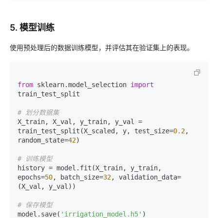
5. 模型训练
使用预处理后的数据训练模型，并评估其在验证集上的表现。
from
 sklearn.model_selection 
import
train_test_split

# 划分数据集
X_train, X_val, y_train, y_val = 
train_test_split(X_scaled, y, test_size=
0.2
, 
random_state=
42
)

# 训练模型
history = model.fit(X_train, y_train, 
epochs=
50
, batch_size=
32
, validation_data=
(X_val, y_val))

# 保存模型
model.save(
'irrigation_model.h5'