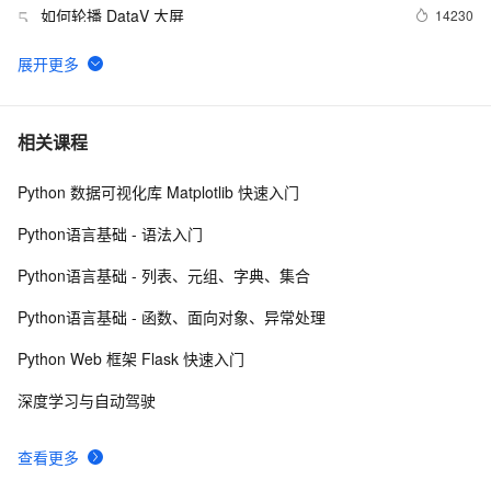
如何轮播 DataV 大屏
14230
5
［ETL实践指南］基于Kettle的MaxCompute插件实
13761
6
现数据上云
混合云模式下 MaxCompute + Hadoop 混搭大数据
12718
7
相关课程
架构实践
Python 数据可视化库 Matplotlib 快速入门
【内含分享PPT/视频/文章】阿里云MVP学院
12060
8
MaxCompute技术闭门会线上首播 | 2019大数据技
Python语言基础 - 语法入门
术公开课第二季
如何有效降低大数据平台安全风险
11983
9
Python语言基础 - 列表、元组、字典、集合
凑单算法——基于Graph Embedding的bundle 
11713
10
Python语言基础 - 函数、面向对象、异常处理
mining
Python Web 框架 Flask 快速入门
深度学习与自动驾驶
查看更多