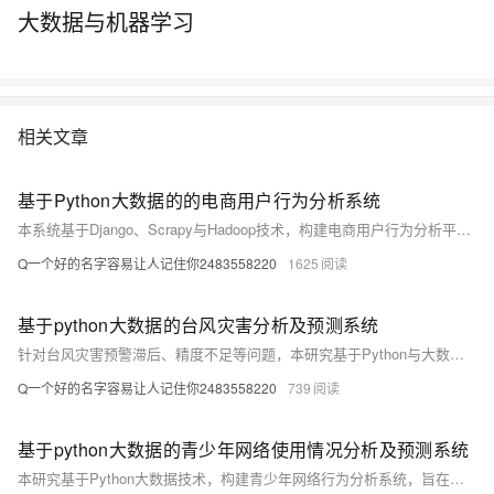
大数据与机器学习
相关文章
基于Python大数据的的电商用户行为分析系统
本系统基于Django、Scrapy与Hadoop技术，构建电商用户行为分析平台。通过爬取与处理海量用户数据，实现行为追踪、偏好分析与个性化推荐，助力企业提升营销精准度与用户体验，推动电商智能化发展。
Q一个好的名字容易让人记住你2483558220
1625
基于python大数据的台风灾害分析及预测系统
针对台风灾害预警滞后、精度不足等问题，本研究基于Python与大数据技术，构建多源数据融合的台风预测系统。利用机器学习提升路径与强度预测准确率，结合Django框架实现动态可视化与实时预警，为防灾决策提供科学支持，显著提高应急响应效率，具有重要社会经济价值。
Q一个好的名字容易让人记住你2483558220
739
基于python大数据的青少年网络使用情况分析及预测系统
本研究基于Python大数据技术，构建青少年网络行为分析系统，旨在破解现有防沉迷模式下用户画像模糊、预警滞后等难题。通过整合多平台亿级数据，运用机器学习实现精准行为预测与实时干预，推动数字治理向“数据驱动”转型，为家庭、学校及政府提供科学决策支持，助力青少年健康上网。