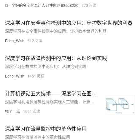
Q一个好的名字容易让人记住你2483558220
773
深度学习在安全事件检测中的应用：守护数字世界的利器
深度学习在安全事件检测中的应用：守护数字世界的利器
Echo_Wish
612
深度学习在故障检测中的应用：从理论到实践
深度学习在故障检测中的应用：从理论到实践
Echo_Wish
1451
计算机视觉五大技术——深度学习在图像处理中的应用
深度学习利用多层神经网络实现人工智能，计算机视觉是其重要应用之一。图像分类通过卷积神经网络（CNN）判断图片类别，如“猫”或“狗”。目标检测不仅识别物体，还确定其位置，R-CNN系列模型逐步优化检测速度与精度。语义分割对图像每个像素分类，FCN开创像素级分类范式，DeepLab等进一步提升细节表现。实例分割结合目标检测与语义分割，Mask R-CNN实现精准实例区分。关键点检测用于人体姿态估计、人脸特征识别等，OpenPose和HRNet等技术推动该领域发展。这些方法在效率与准确性上不断进步，广泛应用于实际场景。
强了一点
1661
深度学习在流量监控中的革命性应用
深度学习在流量监控中的革命性应用