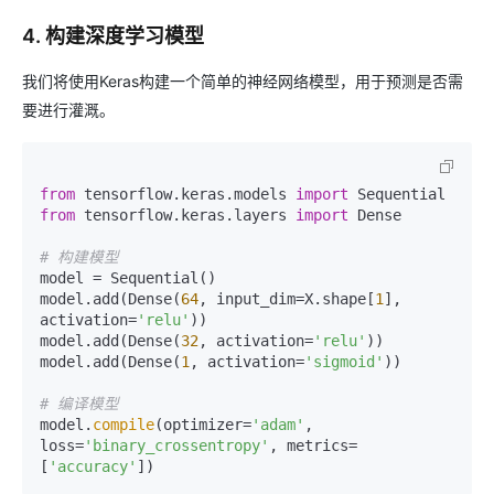
4. 构建深度学习模型
我们将使用Keras构建一个简单的神经网络模型，用于预测是否需
要进行灌溉。
from
 tensorflow.keras.models 
import
from
 tensorflow.keras.layers 
import
 Dense

# 构建模型
model = Sequential()

model.add(Dense(
64
, input_dim=X.shape[
1
], 
activation=
'relu'
))

model.add(Dense(
32
, activation=
'relu'
))

model.add(Dense(
1
, activation=
'sigmoid'
))

# 编译模型
model.
compile
(optimizer=
'adam'
, 
loss=
'binary_crossentropy'
, metrics=
[
'accuracy'