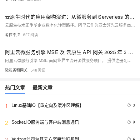
云原生时代的应用架构演进：从微服务到 Serverless 的阿里云实践
云原生技术正重塑企业数字化转型路径。阿里云作为亚太领先云服务商，提供完整云原生产品矩阵：容器服务ACK优化启动速度与镜像分发效率；MSE微服务引擎保障高可用性；ASM服务网格降低资源消耗；函数计算FC突破冷启动瓶颈；SAE重新定义PaaS边界；PolarDB数据库实现存储计算分离；DataWorks简化数据湖构建；Flink实时计算助力风控系统。这些技术已在多行业落地，推动效率提升与商业模式创新，助力企业在数字化浪潮中占据先机。
考拉不拉
827
阿里云微服务引擎 MSE 及 云原生 API 网关 2025 年 3 月产品动态
阿里云微服务引擎 MSE 面向业界主流开源微服务项目， 提供注册配置中心和分布式协调（原生支持 Nacos/ZooKeeper/Eureka ）、云原生网关（原生支持Higress/Nginx/Envoy，遵循Ingress标准）、微服务治理（原生支持 Spring Cloud/Dubbo/Sentinel，遵循 OpenSergo 服务治理规范）能力。API 网关 (API Gateway），提供 APl 托管服务，覆盖设计、开发、测试、发布、售卖、运维监测、安全管控、下线等 API 生命周期阶段。帮助您快速构建以 API 为核心的系统架构．满足新技术引入、系统集成、业务中台等诸多场景需要
微服务和网关
548
热门文章
最新文章
Linux基础IO【重定向及缓冲区理解】
3
1
Socket.IO服务端与客户端消息通讯
9
2
Verizon公司为其云方案启动IO机制
4
3