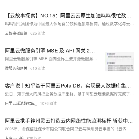
【云故事探索】NO.15：阿里云云原生加速鸣鸣很忙数字化
鸣鸣很忙集团作为中国最大休闲食品饮料连锁零售商，通过数字化与云原生技术实现快速扩张，4年完成其他企业10年的数字化进程。其采用阿里云全栈云原生方案，实现弹性扩容、智能补货、模块化开店等创新实践，支撑日均超430万交易数据稳定运行。未来将深化AI应用，推动供应链智能化与业务全面升级。
云故事栏目组
625
阿里云微服务引擎 MSE 及 API 网关 2025 年 4 月产品动态
阿里云微服务引擎 MSE 面向业界主流开源微服务项目， 提供注册配置中心和分布式协调（原生支持 Nacos/ZooKeeper/Eureka ）、云原生网关（原生支持Higress/Nginx/Envoy，遵循Ingress标准）、微服务治理（原生支持 Spring Cloud/Dubbo/Sentinel，遵循 OpenSergo 服务治理规范）能力。API 网关 (API Gateway），提供 APl 托管服务，覆盖设计、开发、测试、发布、售卖、运维监测、安全管控、下线等 API 生命周期阶段。帮助您快速构建以 API 为核心的系统架构．满足新技术引入、系统集成、业务中台等诸多场景需要
微服务和网关
610
客户说｜知乎基于阿里云PolarDB，实现最大数据库集群云原生升级
近日，知乎最大的风控业务数据库集群，基于阿里云瑶池数据库完成了云原生技术架构的升级。此次升级不仅显著提升了系统的高可用性和性能上限，还大幅降低了底层资源成本。
阿里云瑶池数据库_
1076
阿里云携手神州灵云打造云内网络性能监测标杆 斩获中国信通院高质量数字化转型十大案例——金保信“云内网络可观测”方案树立云原生运维新范式
2025年，金保信社保卡有限公司联合阿里云与神州灵云申报的《云内网络性能可观测解决方案》入选高质量数字化转型典型案例。该方案基于阿里云飞天企业版，融合云原生引流技术和流量“染色”专利，解决云内运维难题，实现主动预警和精准观测，将故障排查时间从数小时缩短至15分钟，助力企业降本增效，形成可跨行业复制的数字化转型方法论。
专有云小编
820