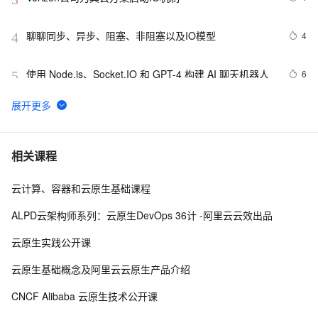
聊聊同步、异步、阻塞、非阻塞以及IO模型
4
4
使用 Node.js、Socket.IO 和 GPT-4 构建 AI 聊天机器人
6
5
跟我学系列之趣解NIO和IO的区别
2
6
iostat来对linux硬盘IO性能进行了解
5
7
相关课程
云计算、容器和云原生基础课程
java之IO
4
8
ALPD云架构师系列：云原生DevOps 36计 -阿里云云效出品
rrdtool结合iostat监控系统IO
8
9
云原生实践公开课
文件的空间使用和IO统计
7
10
云原生基础概念及阿里云云原生产品介绍
CNCF Alibaba 云原生技术公开课