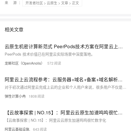
来 源：
开发者社区
>
云原生
>
文章
> 正文
相关文章
云原生机密计算新范式 PeerPods技术方案在阿里云上的落地和实践
PeerPods 技术价值已在阿里云实际场景中深度落地。
龙蜥社区（OpenAnolis）
572
阿里云上云流程参考：云服务器+域名+备案+域名解析绑定，全流程图文详解
对于初次通过阿里云完成上云的企业和个人用户来说，很多用户不仅是需要选购云服务器，同时还需要注册域名以及完成备案和域名的解析相关流程，从而实现网站的上线。本文将以上云操作流程为核心，结合阿里云的活动政策与用户系统梳理云服务器选购、域名注册、备案申请及域名绑定四大关键环节，以供用户完成线上业务部署做出参考。
弹性计算小冉
1808
【云故事探索 | NO.15】：阿里云云原生加速鸣鸣很忙数字化
【云故事探索 | NO.15】：阿里云云原生加速鸣鸣很忙数字化
阿里云基础设施.
643