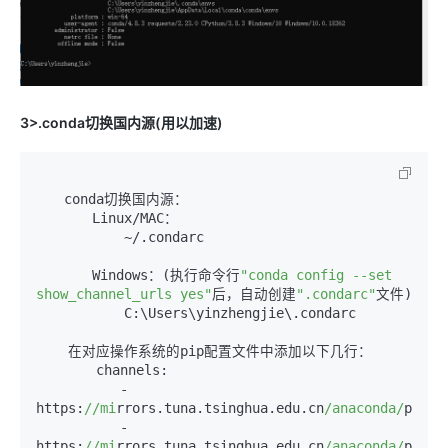
3>.conda切换国内源(用以加速)
　　conda切换国内源：

　　　　Linux/MAC：

    　　　　~/.condarc

　　　　Windows：(执行命令行
"conda config --set 
show_channel_urls yes"
后，自动创建
".condarc"
文件)

    　　　　C:\Users\yinzhengjie\.condarc

    在对应操作系统的pip配置文件中添加以下几行：

    　　channels:

　　　　　　- 
https:
//mi
rrors.tuna.tsinghua.edu.cn
/anaconda/
pkgs
/
　　　　　　- 
https:
//mi
rrors.tuna.tsinghua.edu.cn
/anaconda/
pkgs
/