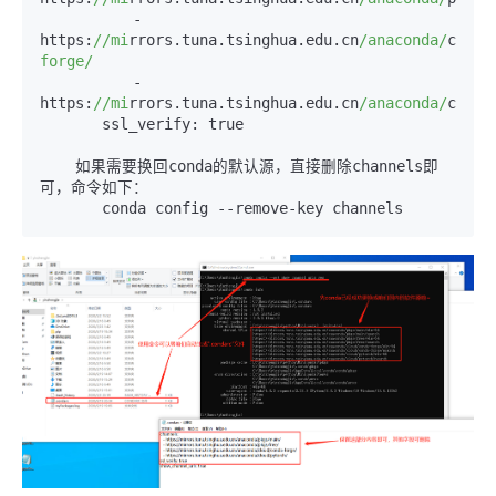
　　　　　　- 
https:
//mi
rrors.tuna.tsinghua.edu.cn
/anaconda/
cloud
forge/
　　　　　　- 
https:
//mi
rrors.tuna.tsinghua.edu.cn
/anaconda/
cloud
　　　　ssl_verify: true

    如果需要换回conda的默认源，直接删除channels即
可，命令如下：
