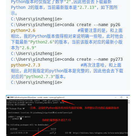
Python版本时仅指定了数字
"2"
,因此他会去下载最新
Python 2的版本，当前最新版本是
"2.7.13"
，如下图所
示。
C:
C:
\Users\yinzhengjie>conda create --name py26 
python
=
2.6
#需要注意的是，和上面
相比，我的Python版本值得相对来说明确一些啦，此时他会
下载最新
"Python2.6"
的版本，当前该版本对应的最新小版
本为
"2.6.9"
C:
C:
\Users\yinzhengjie>conda create --name py273 
python
=
2.7
.3
#再次注意哈，和上面
相比，此时我指定的python版本是完整的，因此他会去下载
对应的
"python2.7.3"
版本。
C: