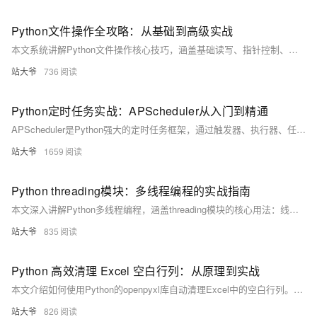
Python文件操作全攻略：从基础到高级实战
本文系统讲解Python文件操作核心技巧，涵盖基础读写、指针控制、异常处理及大文件分块处理等实战场景。结合日志分析、CSV清洗等案例，助你高效掌握文本与二进制文件处理，提升程序健壮性与开发效率。（238字）
站大爷
736
Python定时任务实战：APScheduler从入门到精通
APScheduler是Python强大的定时任务框架，通过触发器、执行器、任务存储和调度器四大组件，灵活实现各类周期性任务。支持内存、数据库、Redis等持久化存储，适用于Web集成、数据抓取、邮件发送等场景，解决传统sleep循环的诸多缺陷，助力构建稳定可靠的自动化系统。（238字）
站大爷
1659
Python threading模块：多线程编程的实战指南
本文深入讲解Python多线程编程，涵盖threading模块的核心用法：线程创建、生命周期、同步机制（锁、信号量、条件变量）、线程通信（队列）、守护线程与线程池应用。结合实战案例，如多线程下载器，帮助开发者提升程序并发性能，适用于I/O密集型任务处理。
站大爷
835
Python 高效清理 Excel 空白行列：从原理到实战
本文介绍如何使用Python的openpyxl库自动清理Excel中的空白行列。通过代码实现高效识别并删除无数据的行与列，解决文件臃肿、读取错误等问题，提升数据处理效率与准确性，适用于各类批量Excel清理任务。
站大爷
826