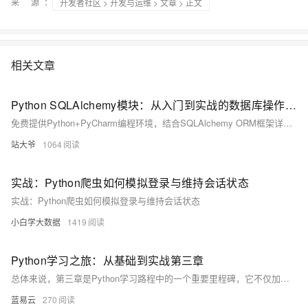
来 源：
开发者社区
>
开发与运维
>
文章
> 正文
相关文章
Python SQLAlchemy模块：从入门到实战的数据库操作指南
免费提供Python+PyCharm编程环境，结合SQLAlchemy ORM框架详解数据库开发。涵盖连接配置、模型定义、CRUD操作、事务控制及Alembic迁移工具，以电商订单系统为例，深入讲解高并发场景下的性能优化与最佳实践，助你高效构建数据驱动应用。
站大爷
1064
实战：Python爬虫如何模拟登录与维持会话状态
实战：Python爬虫如何模拟登录与维持会话状态
小白学大数据
1419
Python学习之旅：从基础到实战第三章
总体来说，第三章是Python学习路程中的一个重要里程碑，它不仅加深了对基础概念的理解，还引入了更多高级特性，为后续的深入学习和实际应用打下坚实的基础。通过这一章的学习，读者应该能够更好地理解Python编程的核心概念，并准备好应对更复杂的编程挑战。
蓝易云
270