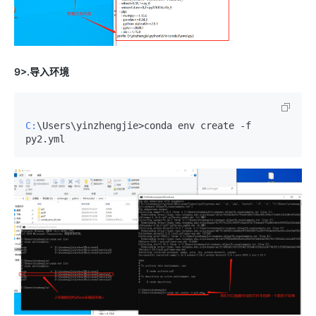
9>.导入环境
C:
\Users\yinzhengjie>conda env create -f 