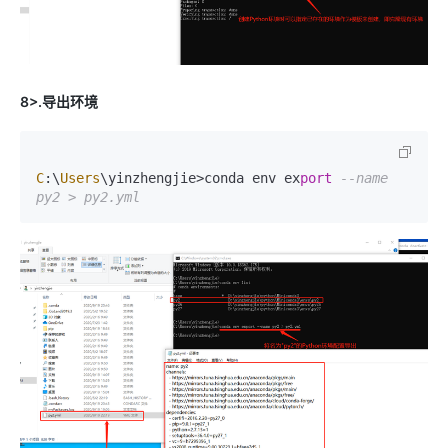
8>.导出环境
C
:\
Users
\yinzhengjie>conda env ex
port
--name 
py2 > py2.yml