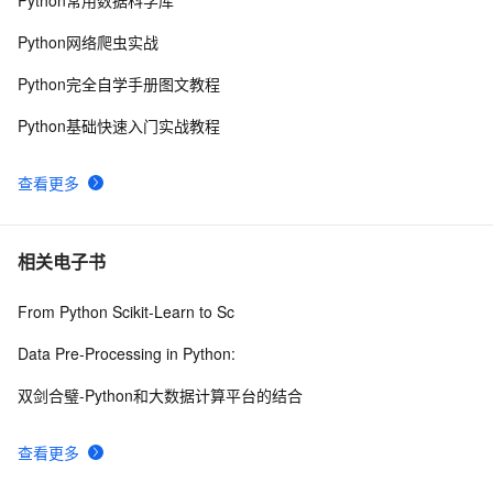
Python常用数据科学库
评价这部通吃高考作文的电视剧？
Python：使用PyJWT实现JSON Web Tokens加密解密
2
10
Python网络爬虫实战
Python完全自学手册图文教程
Python基础快速入门实战教程
查看更多
相关电子书
From Python Scikit-Learn to Sc
Data Pre-Processing in Python:
双剑合璧-Python和大数据计算平台的结合
查看更多