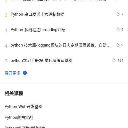
Python 串口发送十六进制数据
7
2
Python 多线程之threading介绍
9
3
python 技术篇-logging模块的日志定期清理设置，自动清
9
4
理上个月的日志实例演示
python学习手册26 类代码编写基础
494
5
AIGC革新，将文字或者LOGO融入AI视频基于PIKA-
9
6
labs(Python3.10)
Python继承及方法解析顺序（MRO）详解 | 示例与
6
7
相关课程
super()函数使用
Python Web开发基础
python高阶函数和匿名函数
4
8
Python爬虫实战
用Python分析了5.8w+《觉醒年代》影评，观众都是怎么
5
9