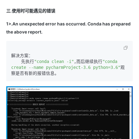
三.使用时可能遇见的错误
1>.An unexpected error has occurred. Conda has prepared
the above report.
解决方案：

    先执行
"conda clean -i"
,
而后继续执行
"conda 
create --name pycharmProject-3.6 python=3.6"
观