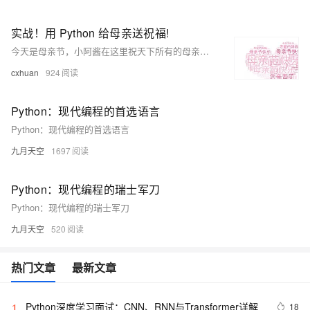
实战！用 Python 给母亲送祝福!
今天是母亲节，小阿酱在这里祝天下所有的母亲节日快乐，作为女儿的我除了买礼物送惊喜外还要用 Python 送上特殊的祝福！ 母亲节（Mother’s Day），是一个感谢母亲的节日。妈妈曾经也是一个女孩子，怕黑怕虫子，也会掉眼泪，笨手笨脚怕扎针，但她温柔了我，温柔了岁月。 借此祝全天下妈妈母亲节快乐！
cxhuan
924
Python：现代编程的首选语言
Python：现代编程的首选语言
九月天空
1697
Python：现代编程的瑞士军刀
Python：现代编程的瑞士军刀
九月天空
520
热门文章
最新文章
Python深度学习面试：CNN、RNN与Transformer详解
18
1