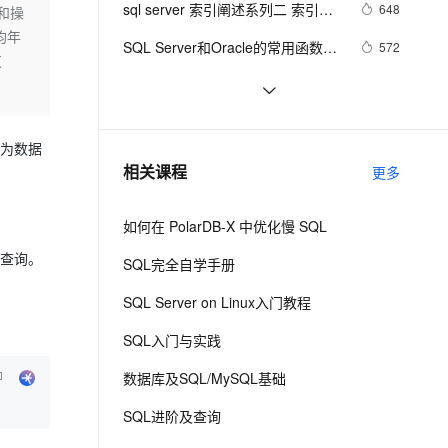
安全
sql server 索引阐述系列二 索引存
我要投诉
e-1.1-I2V
Cosyvoice-V3-Flash
648
和操
PolarDB
上云场景组合购
Milvus 弹性伸缩功能新增节
伴
储结构
均年
漫剧创作，剧本、分镜、视频高效生成
100%兼容MySQL、PostgreSQL，兼容Oracle，支持集中和分布式
覆盖90%+业务场景，专享组合折扣价
点支持范围
畅自然，细节丰富
高表现力语音合成大模型，语音克隆听感自然
VPN
SQL Server和Oracle的常用函数对
572
支
比 (转)
ernetes 版 ACK
云聚AI 严选权益
AI 原生数据库服务发布
SSL 证书
Flink SQL 中动态修改 DDL 的属性
2
2V
Fun-ASR
，一键激活高效办公新体验
理容器应用的 K8s 服务
精选AI产品，从模型到应用全链提效
Agent 数据网关
文戏情感细腻自然，动作戏激烈拳拳到肉，实现更强表演能力
支持中英文自由切换，具备更强的噪声鲁棒性
堡垒机
清除SQLServer日志
4
AI 用量加速计划
云原生数据库 PolarDB
，为数据
防火墙
、识别商机，让客服更高效、服务更出色。
SQL Server 索引和表体系结构
新老同享，达量后返
Agentic Database 发布
602
相关课程
更多
（一）
主机安全
应用
如何在 PolarDB-X 中优化慢 SQL
千问办公
NEW
AI 应用及服务市场
的智能体编程平台
一站式AI生产力平台
部查询。
SQL完全自学手册
AI 应用
伶鹊
SQL Server on Linux入门教程
企业级人与Agent协作平台，接入和调度多个数字员工
智能客服平台，对话机器人、对话分析、智能外呼
大模型
SQL入门与实践
大模型服务平台百炼 - 全妙
自然语言处理
数据库及SQL/MySQL基础
应用创作平台
多模态内容创作工具，已接入 DeepSeek
数据标注
SQL进阶及查询
机器学习