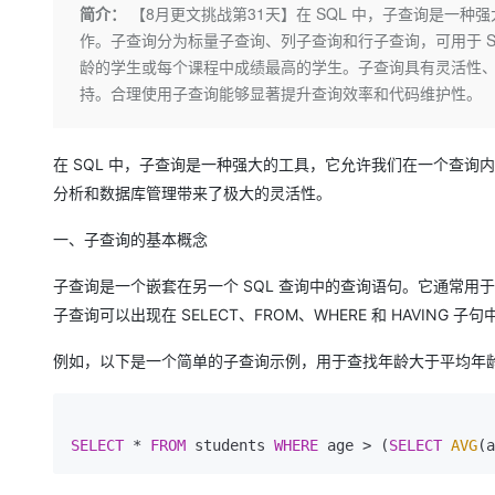
存储
天池大赛
Qwen3.7-Plus
简介：
【8月更文挑战第31天】在 SQL 中，子查询是一
云解析DNS
解决方案免费试用 新老
电子合同
作。子查询分为标量子查询、列子查询和行子查询，可用于 SELE
最高领取价值200元试用
能看、能想、能动手的多模
安全
网络与CDN
AI 算法大赛
畅捷通
龄的学生或每个课程中成绩最高的学生。子查询具有灵活性
大数据开发治理平台 Data
AI 产品 免费试用
网络
安全
云开发大赛
持。合理使用子查询能够显著提升查询效率和代码维护性。
Qwen3-VL-Plus
Tableau 订阅
1亿+ 大模型 tokens 和 
可观测
入门学习赛
中间件
AI空中课堂在线直播课
云防火墙
140+云产品 免费试用
在 SQL 中，子查询是一种强大的工具，它允许我们在一个查
上云与迁云
云原生的云上边界网络安全
产品新客免费试用，最长1
数据库
分析和数据库管理带来了极大的灵活性。
生态解决方案
大模型服务
企业出海
大模型ACA认证体验
大数据计算
一、子查询的基本概念
助力企业全员 AI 认知与能
行业生态解决方案
千问AI平台-Token Plan
政企业务
媒体服务
子查询是一个嵌套在另一个 SQL 查询中的查询语句。它通常
开发者生态解决方案
子查询可以出现在 SELECT、FROM、WHERE 和 HAVING 子句
企业服务与云通信
千问AI平台-模型体验
AI 开发和 AI 应用解决
在线体验全尺寸、多种模态
域名与网站
例如，以下是一个简单的子查询示例，用于查找年龄大于平均年
Happy 系列大模型
终端用户计算
SELECT
*
FROM
 students 
WHERE
 age 
>
 (
SELECT
AVG
(a
Serverless
开发工具