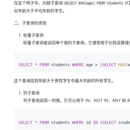
大模型解决方案
在这个例子中，内部子查询
计
SELECT AVG(age) FROM students
出年龄大于平均年龄的学生。
迁移与运维管理
快速部署 Dify，高效搭建 
二、子查询的类型
专有云
10 分钟在聊天系统中增加
标量子查询
标量子查询是返回单个值的子查询。它通常用于比较运算或
SELECT
*
FROM
 students 
WHERE
 age 
>
 (
SELECT
MAX
(a
这个查询找到年龄大于男性学生中最大年龄的所有学生。
列子查询
列子查询返回一列值。它可以用于 IN、NOT IN、ANY 和
SELECT
*
FROM
 students 
WHERE
 id 
IN
 (
SELECT
 stude