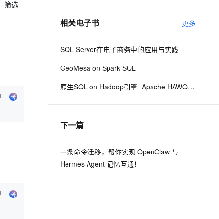
，筛选
相关电子书
更多
息提取
与 AI 智能体进行实时音视频通话
从文本、图片、视频中提取结构化的属性信息
构建支持视频理解的 AI 音视频实时通话应用
SQL Server在电子商务中的应用与实践
t.diy 一步搞定创意建站
构建大模型应用的安全防护体系
GeoMesa on Spark SQL
通过自然语言交互简化开发流程,全栈开发支持
通过阿里云安全产品对 AI 应用进行安全防护
原生SQL on Hadoop引擎- Apache HAWQ 2.x最新技术解密malili
下一篇
一条命令迁移，帮你实现 OpenClaw 与
Hermes Agent 记忆互通！