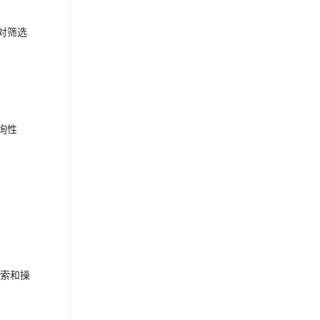
对筛选
询性
检索和操
。