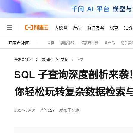
大模型
产品
解决方案
权益
定价
开发者社区
首页
模型体验
探索云世界
问产品
动手实
大模型
产品
解决方案
权益
定价
云市场
伙伴
服务
了解阿里云
精选产品
精选解决方案
普惠上云
产品定价
精选商城
成为销售伙伴
售前咨询
为什么选择阿里云
千问AI平台
开发者社区
数据库
文章
正文
了解云产品的定价详情
大模型服务平台百炼
睿译宝，AI翻译排版一
普惠上云 官方力荐
分销伙伴
在线服务
网站建设
什么是云计算
大
SQL 子查询深度剖析来
大模型服务与应用平台
上传文档即自动完成翻译和
云服务器38元/年起，超
咨询伙伴
多端小程序
技术领先
云上成本管理
售后服务
轻量应用服务器
GLM-5.2：长任务时代
官方推荐返现计划
大模型
精选产品
精选解决方案
Salesforce 国际版订阅
稳定可靠
你轻松玩转复杂数据检索
管理和优化成本
推荐新用户得奖励，单订单
销售伙伴合作计划
自助服务
友盟天域
安全合规
人工智能与机器学习
AI
文本生成
云数据库 RDS
Hermes Agent，打造
云工开物
无影生态合作计划
在线服务
观测云
分析师报告
自主进化，持久记忆，越用
高校专属算力普惠，学生认
计算
互联网应用开发
2024-08-31
527
发布于北京
Qwen3.8-Max
HOT
Salesforce On Alibaba C
工单服务
Tuya 物联网平台阿里云
研究报告与白皮书
人工智能平台 PAI
快速拥有专属 OpenClaw
大模
Consulting Partner 合
大数据
容器
智能体时代全能旗舰模型
免费试用
短信专区
一站式AI开发、训练和推
蓝凌 OA
AI 大模型销售与服务生
现代化应用