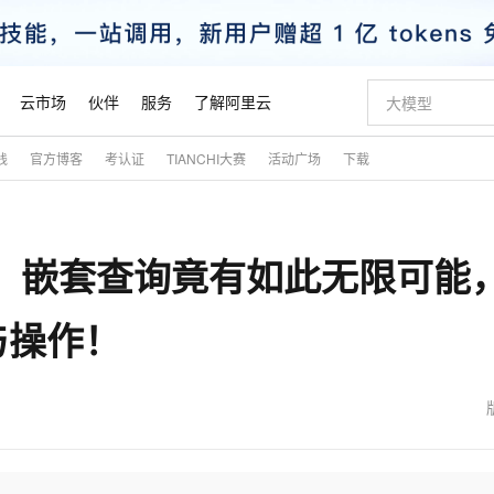
云市场
伙伴
服务
了解阿里云
践
官方博客
考认证
TIANCHI大赛
活动广场
下载
AI 特惠
数据与 API
成为产品伙伴
企业增值服务
最佳实践
价格计算器
AI 场景体
基础软件
产品伙伴合
阿里云认证
市场活动
配置报价
大模型
自助选配和估算价格
步到位
智启 AI 普惠权益
产品生态集成认证中心
企业支持计划
云上春晚
域名与网站
Qwen Audio：打造专属 AI 语音助手
千问官方 MaaS 平台，为开发者和 Agent 而生，新用户赠送 1 亿 + tokens 额度
一句话生成原生
AI Coding
阿里云Maa
2026 阿里云
云服务器 E
为企业打
数据集
Windows
大模型认证
模型
NEW
NEW
袭！嵌套查询竟有如此无限可能
格式还原
值低价云产品抢先购
至高享 1亿+免费 tokens，加速 Al 应用落地
提供智能易用的域名与建站服务
Qwen-Audio-3.0-Realtime 端到端实时语音角色扮演
输入一句话想法,
智能编程，一键
安全可靠、
产品生态伙伴
专家技术服务
云上奥运之旅
弹性计算合作
阿里云中企出
手机三要素
宝塔 Linux
全部认证
价格优势
开源旗舰模型
即刻拥有 DeepSeek-V4-Pro
阿里云 OPC 创新助力计划
千问大模型
一键部署幻兽
AI 电商营销
对象存储 O
大模型
产品生态伙伴工作台
企业增值服务台
云栖战略参考
云存储合作计
云栖大会
身份实名认证
CentOS
训练营
与操作！
推动算力普惠，释放技术红利
最高返9万
真正可用的 1M 上下文,一次完成代码全链路开发
快速构建应用程序和网站，即刻迈出上云第一步
轻松解锁专属 DeepSeek-V4-Pro
至高百万元 Token 补贴，加速一人公司成长
多元化、高性能、安全可靠的大模型服务
一键购买专属
从图文生成到
云上的中国
数据库合作计
活动全景
短信
Docker
图片和
自进化智能体
5 分钟轻松部署专属 QwenPaw
Token Plan 模型订阅计划
数字证书管理服务（原SSL证书）
高效搭建 AI
AI 广告创作
无影云电脑
企业成长
NEW
HOT
信息公告
看见新力量
云网络合作计
OCR 文字识别
JAVA
越聪明
证享300元代金券
全托管，含MySQL、PostgreSQL、SQL Server、MariaDB多引擎
Qwen3.8-Max 首发尝鲜，限时加量 10 倍，夜间低至2折
实现全站HTTPS，呈现可信的WEB访问
从聊天伙伴进化为能主动干活的本地数字员工
图文、视频一
随时随地安
魔搭 Mode
Kimi-K3
HappyHors
NEW
loud
服务实践
官网公告
金融模力时刻
Salesforce O
版
发票查验
全能环境
Claude Code + GStack 打造工程团队
千问办公，限时限量积分加倍
Qoder
低代码高效构
AI 建站
短信服务
型
NEW
作计划
Kimi 最新旗舰模型，长程编程与推理利器
让文字生成流
计划
创新中心
魔搭 ModelSc
健康状态
理服务
让AI从“聊天伙伴”进化为能干活的“数字员工”
安装技能 GStack，拥有专属 AI 工程团队
你的AI工作搭子，覆盖日常办公高频场景
面向真实软件的智能体编程平台
0 代码专业建
客户案例
天气预报查询
操作系统
态合作计划