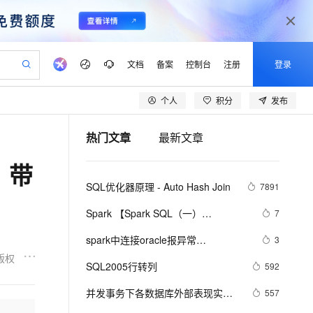
文档
备案
控制台
注册
登录
个人
积分
发布
验
作计划
器
AI 活动
专业服务
服务伙伴合作计划
开发者社区
加入我们
产品动态
服务平台百炼
阿里云 OPC 创新助力计划
热门文章
最新文章
一站式生成采购清单，支持单品或批量购买
可编辑精美 PPT 文稿
S产品伙伴计划（繁花）
峰会
CS
造的大模型服务与应用开发平台
Agency Agents：拥有专属领域专家
AI 生产力先锋
Al MaaS 服务伙伴赋能合作
域名
博文
Careers
至高可申请百万元
Qwen3.8-Max 模型上线
，带
 轻松生成专业的 PPT
开启高性价比 AI 编程新体验
弹性可伸缩的云计算服务
先锋实践拓展 AI 生产力的边界
多领域专家智能体,一键组建 AI 虚拟交付团队
Token 补贴，五大权
计划
海大会
伙伴信用分合作计划
商标
问答
社会招聘
SQL优化器原理 - Auto Hash Join
7891
益加速 OPC 成功
帕鲁游戏服务器
SS
HappyHorse 打造一站式影视创作平台
飞天发布时刻
HOT
Open Search 向量检索版支
划
备案
电子书
校园招聘
联机服务器，轻松开启游戏
视频创作，一键激活电商全链路生产力
稳定、安全、高性价比、高性能的云存储服务
所见，即是所愿
持视频检索 Pipeline 功能
可视化编排打通从文字构思到成片全链路闭环
更多支持
Spark 【Spark SQL（一）
7
划
公司注册
镜像站
视频生成
语音识别与合成
DataFrame的创建、保存与基本操
 智能体与工作流应用
漫剧工坊：一站式动画创作平台
AI 实训营
应用身份服务 (IDaaS)
spark中连接oracle报异常
3
合作伙伴培训与认证
作】
划
上云迁移
站生成，高效打造优质广告素材
全接入的云上超级电脑
通过阿里云百炼高效搭建AI应用,助力高效开发
快速生产连贯的高质量长漫剧
从基础到进阶，Agent 创客手把手教你
OpenClaw 管理能力上线
java.sql.SQLException: No suitable 
版权
lScope
我要反馈
e-1.1-T2V
Qwen3-TTS-Flash
SQL2005行转列
592
查询合作伙伴
driver
n Alibaba Cloud ISV 合作
代维服务
建企业门户网站
10 分钟搭建微信、支付宝小程序
MaxCompute MaxFrame 提
畅细腻的高质量视频
离线语音合成大模型，多语言方言自适应，低延迟高稳定
创新加速
并发事务下各数据库外部表现实测
ope
登录合作伙伴管理后台
557
我要建议
站，无忧落地极速上线
以可视化方式快速构建移动和 PC 门户网站
国内短信简单易用，安全可靠，秒级触达，全球覆盖200+国家和地区。
高效部署网站，快速应用到小程序
供自动弹性内存功能
之一（SQL Server篇）