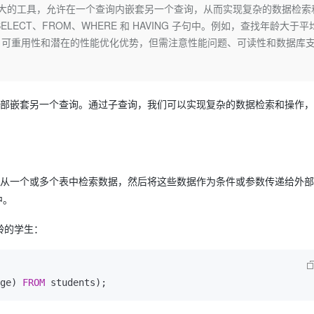
Deepseek-v4-pro
HappyHors
种强大的工具，允许在一个查询内嵌套另一个查询，从而实现复杂的数据检索
同享
万小智 AI 建站低至 15元/月
Qoder CN
AI 短剧/漫剧
云原生数据库 
快递物流查询
WordPress
成为服务伙
高校合作
CT、FROM、WHERE 和 HAVING 子句中。例如，查找年龄大于平
点，立即开启云上创新
覆盖公网/内网、递归/权威、移动APP等全场景解析服务
送.CN域名，送备案服务码
基于千问大模型等，支持代码智能生成、研发智能问答
AI助力短剧
态智能体模型
旗舰 MoE 大模型，百万上下文与顶尖推理能力
图生视频，流
Ubuntu
、可重用性和潜在的性能优化优势，但需注意性能问题、可读性和数据库
服务生态伙伴
云工开物
企业应用
Works
Night Plan 支持 Qwen 3.8-Max
云原生大数据计算服务 MaxCompute
AI 办公
容器服务 Kub
NEW
GLM-5.2
Wan2.7-T
Red Hat
30+ 款产品免费体验
Data Agent 驱动的一站式 Data+AI 开发治理平台
夜间 5 折，Qwen/Meoo/TokenPlan 客户专享
面向分析的企业级SaaS模式云数据仓库
AI智能应用
提供一站式管
科研合作
视觉 Coding、空间感知、多模态思考等全面升级
1M上下文，专为长程任务能力而生
ERP
堂（旗舰版）
SUSE
智能客服
询内部嵌套另一个查询。通过子查询，我们可以实现复杂的数据检索和操作
CRM
防护产品
2个月
自动承接线索
建站小程序
OA 办公系统
AI 应用构建
大模型原生
力提升
财税管理
模板建站
Qoder
大模型服务平台百炼-应用模版
HOT
NEW
面向真实软件
个人版上线、团队版降价；千问3.8-Max首发发尝鲜
丰富多元化的应用模版和解决方案
用于从一个或多个表中检索数据，然后将这些数据作为条件或参数传递给外
400电话
定制建站
中。
万有无界
大模型服务平台百炼-智能体
方案
广告营销
模板小程序
的模型效果
灵活可视化地构建企业级 Agent
龄的学生：
定制小程序
秒悟
人工智能平台 PAI
APP 开发
云端极速 AI 
新一代 AI 视频生成模型，深度适配广告营销等场景
AI Native 的算法工程平台，一站式完成建模、训练、推理服务部署
ge) 
FROM
建站系统