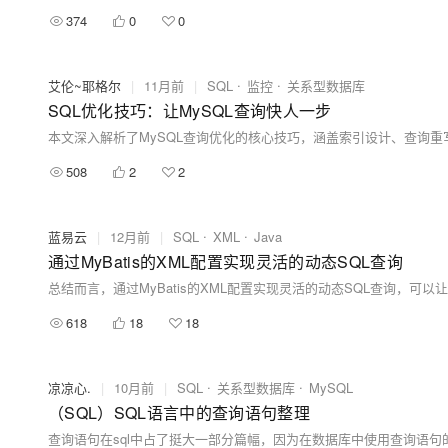
374
0
0
艾伦~耶格尔
|
11月前
|
SQL
监控
关系型数据库
SQL优化技巧：让MySQL查询快人一步
508
2
2
蓝易云
|
12月前
|
SQL
XML
Java
通过MyBatis的XML配置实现灵活的动态SQL查询
618
18
18
凉凉心.
|
10月前
|
SQL
关系型数据库
MySQL
（SQL）SQL语言中的查询语句整理