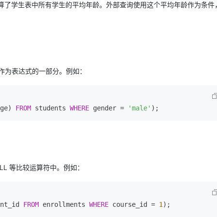
算了学生表中所有学生的平均年龄。外部查询使用这个平均年龄作为条件
AI 应用
10分钟微调：让0.6B模型媲美235B模
多模态数据信
型
依托云原生高可用架构,实现Dify私有化部署
用1%尺寸在特定领域达到大模型90%以上效果
一个 AI 助手
超强辅助，Bol
即刻拥有 DeepSeek-R1 满血版
在企业官网、通讯软件中为客户提供 AI 客服
作为表达式的一部分。例如：
多种方案随心选，轻松解锁专属 DeepSeek
ge) 
FROM
 students 
WHERE
 gender 
=
'male'
 ALL 等比较运算符中。例如：
nt_id 
FROM
 enrollments 
WHERE
 course_id 
=
1