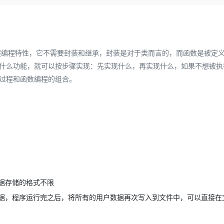
Deepseek-v4-pro
HappyHors
同享
万小智 AI 建站低至 15元/月
Qoder CN
AI 短剧/漫剧
云原生数据库 
快递物流查询
WordPress
成为服务伙
高校合作
点，立即开启云上创新
覆盖公网/内网、递归/权威、移动APP等全场景解析服务
送.CN域名，送备案服务码
基于千问大模型等，支持代码智能生成、研发智能问答
AI助力短剧
态智能体模型
旗舰 MoE 大模型，百万上下文与顶尖推理能力
图生视频，流
Ubuntu
服务生态伙伴
云工开物
企业应用
Works
Night Plan 支持 Qwen 3.8-Max
云原生大数据计算服务 MaxCompute
AI 办公
容器服务 Kub
NEW
GLM-5.2
Wan2.7-T
Red Hat
30+ 款产品免费体验
Data Agent 驱动的一站式 Data+AI 开发治理平台
夜间 5 折，Qwen/Meoo/TokenPlan 客户专享
面向分析的企业级SaaS模式云数据仓库
AI智能应用
提供一站式管
科研合作
过程编程特性，它不需要封装和继承，封装是对于类而言的，而函数是被定
视觉 Coding、空间感知、多模态思考等全面升级
1M上下文，专为长程任务能力而生
ERP
堂（旗舰版）
SUSE
什么功能，就可以按步骤实现：先实现什么，再实现什么，如果不想被执
智能客服
CRM
过程和函数编程的组合。
防护产品
2个月
自动承接线索
建站小程序
OA 办公系统
AI 应用构建
大模型原生
力提升
财税管理
模板建站
Qoder
大模型服务平台百炼-应用模版
HOT
NEW
面向真实软件
个人版上线、团队版降价；千问3.8-Max首发发尝鲜
丰富多元化的应用模版和解决方案
400电话
定制建站
万有无界
大模型服务平台百炼-智能体
方案
广告营销
模板小程序
的模型效果
灵活可视化地构建企业级 Agent
定制小程序
秒悟
人工智能平台 PAI
据存储的格式不限
APP 开发
云端极速 AI 
新一代 AI 视频生成模型，深度适配广告营销等场景
AI Native 的算法工程平台，一站式完成建模、训练、推理服务部署
据，程序运行完之后，将所有的用户数据再次写入到文件中，可以直接在
建站系统