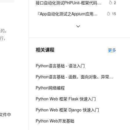
安全
接口自动化测试PHPUnit-框架代码开
我要投诉
e-1.1-I2V
Cosyvoice-V3-Flash
2
PolarDB
上云场景组合购
Milvus 弹性伸缩功能新增节
伴
发3
漫剧创作，剧本、分镜、视频高效生成
100%兼容MySQL、PostgreSQL，兼容Oracle，支持集中和分布式
覆盖90%+业务场景，专享组合折扣价
点支持范围
畅自然，细节丰富
高表现力语音合成大模型，语音克隆听感自然
VPN
『App自动化测试之Appium应用
15
篇』| uiautomator + accessibility_id
ernetes 版 ACK
云聚AI 严选权益
AI 原生数据库服务发布
SSL 证书
Python+Appium自动化测试(12)-通过
4
2V
Fun-ASR
定位方法完全使用攻略
，一键激活高效办公新体验
理容器应用的 K8s 服务
精选AI产品，从模型到应用全链提效
Agent 数据网关
义的。
坐标定位元素
文戏情感细腻自然，动作戏激烈拳拳到肉，实现更强表演能力
支持中英文自由切换，具备更强的噪声鲁棒性
堡垒机
自动化测试实操案例详解 | Windows
5
行，
AI 用量加速计划
云原生数据库 PolarDB
应用篇
防火墙
、识别商机，让客服更高效、服务更出色。
怎么利用 ChromeDriver 和 
新老同享，达量后返
Agentic Database 发布
13
相关课程
更多
Selenium对 CEF应用进行自动化测
主机安全
应用
试-python实现
Python语言基础 - 语法入门
千问办公
NEW
AI 应用及服务市场
的智能体编程平台
一站式AI生产力平台
Python语言基础 - 函数、面向对象、异常处理
AI 应用
伶鹊
Python网络编程
企业级人与Agent协作平台，接入和调度多个数字员工
智能客服平台，对话机器人、对话分析、智能外呼
大模型
Python Web 框架 Flask 快速入门
大模型服务平台百炼 - 全妙
自然语言处理
Python Web 框架 Django 快速入门
应用创作平台
多模态内容创作工具，已接入 DeepSeek
文件中
数据标注
Python Web开发基础
机器学习