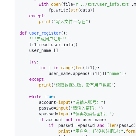
with
open
(file=
r'../txt/user_info.txt'
,m
            fp.write(
str
(data))

except
:

print
(
"写入文件不存在"
)

def
user_register
():

'''完成用户注册'''
    li1=read_user_info()

    user_name=[]

try
:

for
 j 
in
range
(
len
(li1)):

            user_name.append(li1[j][
"name"
])

except
:

print
(
"读取数据失败，没有用户数据"
) 

while
True
:

        account=
input
(
"请输入账号："
)

        passwd=
input
(
"请输入密码："
)

        vpasswd=
input
(
"请再次确认密码："
)

if
 account 
not
in
 user_name:

if
  passwd==vpasswd 
and
 (
len
(passwd)
print
(
"用户名：{}没被注册过!"
.
form