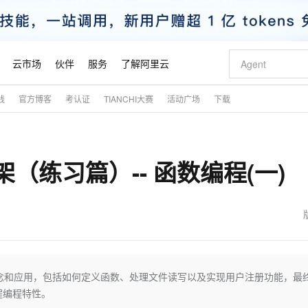
云市场
伙伴
服务
了解阿里云
践
官方博客
考认证
TIANCHI大赛
活动广场
下载
AI 特惠
数据与 API
成为产品伙伴
企业增值服务
最佳实践
价格计算器
AI 场景体
基础软件
产品伙伴合
阿里云认证
市场活动
配置报价
大模型
自助选配和估算价格
步到位
智启 AI 普惠权益
产品生态集成认证中心
企业支持计划
云上春晚
域名与网站
Qwen Audio：打造专属 AI 语音助手
千问官方 MaaS 平台，为开发者和 Agent 而生，新用户赠送 1 亿 + tokens 额度
一句话生成原生
AI Coding
阿里云Maa
2026 阿里云
云服务器 E
为企业打
数据集
Windows
大模型认证
模型
NEW
NEW
架（练习篇）-- 函数编程(一)
格式还原
值低价云产品抢先购
至高享 1亿+免费 tokens，加速 Al 应用落地
提供智能易用的域名与建站服务
Qwen-Audio-3.0-Realtime 端到端实时语音角色扮演
输入一句话想法,
智能编程，一键
安全可靠、
产品生态伙伴
专家技术服务
云上奥运之旅
弹性计算合作
阿里云中企出
手机三要素
宝塔 Linux
全部认证
价格优势
开源旗舰模型
即刻拥有 DeepSeek-V4-Pro
阿里云 OPC 创新助力计划
千问大模型
一键部署幻兽
AI 电商营销
对象存储 O
大模型
产品生态伙伴工作台
企业增值服务台
云栖战略参考
云存储合作计
云栖大会
身份实名认证
CentOS
训练营
推动算力普惠，释放技术红利
最高返9万
真正可用的 1M 上下文,一次完成代码全链路开发
快速构建应用程序和网站，即刻迈出上云第一步
轻松解锁专属 DeepSeek-V4-Pro
至高百万元 Token 补贴，加速一人公司成长
多元化、高性能、安全可靠的大模型服务
一键购买专属
从图文生成到
云上的中国
数据库合作计
活动全景
短信
Docker
图片和
自进化智能体
5 分钟轻松部署专属 QwenPaw
Token Plan 模型订阅计划
数字证书管理服务（原SSL证书）
高效搭建 AI
AI 广告创作
无影云电脑
企业成长
NEW
HOT
信息公告
看见新力量
云网络合作计
OCR 文字识别
JAVA
越聪明
证享300元代金券
全托管，含MySQL、PostgreSQL、SQL Server、MariaDB多引擎
Qwen3.8-Max 首发尝鲜，限时加量 10 倍，夜间低至2折
实现全站HTTPS，呈现可信的WEB访问
从聊天伙伴进化为能主动干活的本地数字员工
图文、视频一
随时随地安
魔搭 Mode
Kimi-K3
HappyHors
NEW
loud
服务实践
官网公告
金融模力时刻
Salesforce O
版
发票查验
全能环境
Claude Code + GStack 打造工程团队
千问办公，限时限量积分加倍
Qoder
低代码高效构
AI 建站
短信服务
念和应用，包括如何定义函数、处理文件读写以及实现用户注册功能，最
型
NEW
作计划
Kimi 最新旗舰模型，长程编程与推理利器
让文字生成流
计划
创新中心
魔搭 ModelSc
健康状态
理服务
让AI从“聊天伙伴”进化为能干活的“数字员工”
安装技能 GStack，拥有专属 AI 工程团队
你的AI工作搭子，覆盖日常办公高频场景
面向真实软件的智能体编程平台
0 代码专业建
程编程特性。
客户案例
天气预报查询
操作系统
态合作计划