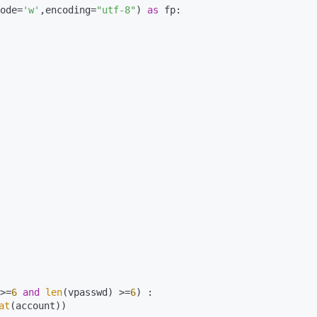
ode=
'w'
,encoding=
"utf-8"
) 
as
 fp:

>=
6
and
len
(vpasswd) >=
6
) :

at
(account))
