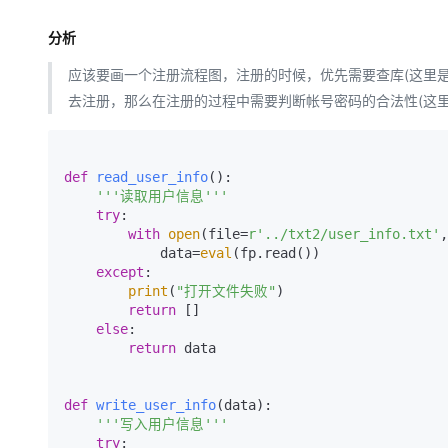
大模型解决方案
分析
迁移与运维管理
快速部署 Dify，高效搭建 
应该要画一个注册流程图，注册的时候，优先需要查库(这里
专有云
去注册，那么在注册的过程中需要判断帐号密码的合法性(这
10 分钟在聊天系统中增加
def
read_user_info
():

'''读取用户信息'''
try
:

with
open
(file=
r'../txt2/user_info.txt'
,
            data=
eval
(fp.read())

except
:

print
(
"打开文件失败"
)

return
 []

else
:

return
 data

def
write_user_info
(
data
):

'''写入用户信息'''
try
:
