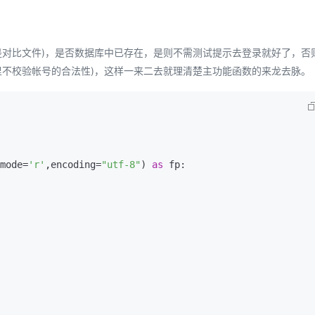
AI 应用
10分钟微调：让0.6B模型媲美235B模
多模态数据信
型
是对比文件)，是否数据库中已存在，是则不需测试提示去登录就好了，否
依托云原生高可用架构,实现Dify私有化部署
用1%尺寸在特定领域达到大模型90%以上效果
里不校验帐号的合法性)，这样一来二去就理清楚主功能函数的来龙去脉。
一个 AI 助手
超强辅助，Bol
即刻拥有 DeepSeek-R1 满血版
在企业官网、通讯软件中为客户提供 AI 客服
多种方案随心选，轻松解锁专属 DeepSeek
mode=
'r'
,encoding=
"utf-8"
) 
as
 fp:
