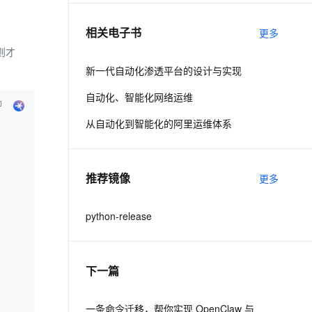
相关电子书
更多
息提取
与 AI 智能体进行实时音视频通话
则才
从文本、图片、视频中提取结构化的属性信息
构建支持视频理解的 AI 音视频实时通话应用
新一代自动化渗透平台的设计与实现
t.diy 一步搞定创意建站
构建大模型应用的安全防护体系
自动化、智能化网络运维
通过自然语言交互简化开发流程,全栈开发支持
通过阿里云安全产品对 AI 应用进行安全防护
从自动化到智能化的阿里运维体系
推荐镜像
更多
python-release
下一篇
一条命令迁移，帮你实现 OpenClaw 与