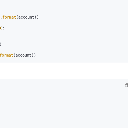
.
format
(account))

6
:

)

format