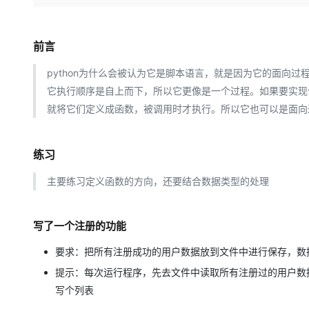
存储
天池大赛
Qwen3.7-Plus
云解析DNS
解决方案免费试用 新老
电子合同
最高领取价值200元试用
能看、能想、能动手的多模
安全
网络与CDN
AI 算法大赛
畅捷通
前言
大数据开发治理平台 Data
AI 产品 免费试用
网络
安全
云开发大赛
Qwen3-VL-Plus
Tableau 订阅
1亿+ 大模型 tokens 和 
python为什么会被认为它是脚本语言，就是因为它的面向
可观测
入门学习赛
中间件
AI空中课堂在线直播课
它执行顺序是自上而下，所以它更像是一个过程。如果要实现
云防火墙
140+云产品 免费试用
上云与迁云
就将它们定义成函数，被调用时才执行。所以它也可以是面向
云原生的云上边界网络安全
产品新客免费试用，最长1
数据库
生态解决方案
大模型服务
企业出海
大模型ACA认证体验
大数据计算
助力企业全员 AI 认知与能
练习
行业生态解决方案
千问AI平台-Token Plan
政企业务
媒体服务
开发者生态解决方案
主要练习定义函数的方向，还要结合数据类型的处理
企业服务与云通信
千问AI平台-模型体验
AI 开发和 AI 应用解决
在线体验全尺寸、多种模态
域名与网站
写了一个注册的功能
Happy 系列大模型
要求：把所有注册成功的用户数据放到文件中进行保存，数
终端用户计算
提示：每次运行程序，先去文件中读取所有注册过的用户数
Serverless
写个列表
开发工具