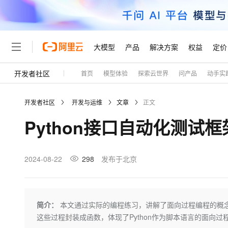
大模型
产品
解决方案
权益
定价
开发者社区
首页
模型体验
探索云世界
问产品
动手实
大模型
产品
解决方案
权益
定价
云市场
伙伴
服务
了解阿里云
精选产品
精选解决方案
普惠上云
产品定价
精选商城
成为销售伙伴
售前咨询
为什么选择阿里云
千问AI平台
开发者社区
开发与运维
文章
正文
了解云产品的定价详情
大模型服务平台百炼
睿译宝，AI翻译排版一
普惠上云 官方力荐
分销伙伴
在线服务
网站建设
什么是云计算
大
Python接口自动化测试框
大模型服务与应用平台
上传文档即自动完成翻译和
云服务器38元/年起，超
咨询伙伴
多端小程序
技术领先
云上成本管理
售后服务
轻量应用服务器
GLM-5.2：长任务时代
官方推荐返现计划
大模型
精选产品
精选解决方案
Salesforce 国际版订阅
稳定可靠
管理和优化成本
推荐新用户得奖励，单订单
销售伙伴合作计划
2024-08-22
298
发布于北京
自助服务
友盟天域
安全合规
人工智能与机器学习
AI
文本生成
云数据库 RDS
Hermes Agent，打造
云工开物
无影生态合作计划
在线服务
观测云
分析师报告
自主进化，持久记忆，越用
高校专属算力普惠，学生认
计算
互联网应用开发
Qwen3.8-Max
HOT
Salesforce On Alibaba C
工单服务
Tuya 物联网平台阿里云
研究报告与白皮书
人工智能平台 PAI
快速拥有专属 OpenClaw
简介：
本文通过实际的编程练习，讲解了面向过程编程的概
大模
Consulting Partner 合
大数据
容器
智能体时代全能旗舰模型
免费试用
短信专区
一站式AI开发、训练和推
这些过程封装成函数，体现了Python作为脚本语言的面向过
蓝凌 OA
AI 大模型销售与服务生
现代化应用