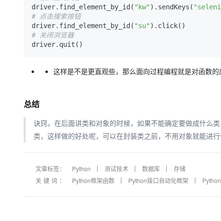
driver.find_element_by_id(
"kw"
).sendKeys(
"seleni
# 点击搜索按钮
driver.find_element_by_id(
"su"
# 关闭浏览器
这样是不是更直观些，那么面向过程编程就是对函数的
总结
诀窍，在后面讲类和对象的时候，如果不能确定要做成什么类，
类，这样做的好处呢，可以在封装类之前，不用对象就能进行
文章标签：
Python
测试技术
数据库
存储
关键词：
Python框架函数
Python接口自动化框架
Pyth