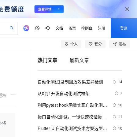
文档
备案
控制台
注册
登录
个人
积分
发布
验
作计划
器
AI 活动
专业服务
服务伙伴合作计划
开发者社区
加入我们
产品动态
服务平台百炼
阿里云 OPC 创新助力计划
热门文章
最新文章
一站式生成采购清单，支持单品或批量购买
可编辑精美 PPT 文稿
S产品伙伴计划（繁花）
峰会
CS
造的大模型服务与应用开发平台
Agency Agents：拥有专属领域专家
AI 生产力先锋
Al MaaS 服务伙伴赋能合作
域名
博文
Careers
至高可申请百万元
Qwen3.8-Max 模型上线
 轻松生成专业的 PPT
开启高性价比 AI 编程新体验
弹性可伸缩的云计算服务
先锋实践拓展 AI 生产力的边界
多领域专家智能体,一键组建 AI 虚拟交付团队
Token 补贴，五大权
计划
海大会
伙伴信用分合作计划
商标
问答
社会招聘
自动化测试|录制回放效果差异检测
14
益加速 OPC 成功
帕鲁游戏服务器
SS
HappyHorse 打造一站式影视创作平台
飞天发布时刻
HOT
Open Search 向量检索版支
划
备案
电子书
校园招聘
联机服务器，轻松开启游戏
视频创作，一键激活电商全链路生产力
稳定、安全、高性价比、高性能的云存储服务
所见，即是所愿
持视频检索 Pipeline 功能
可视化编排打通从文字构思到成片全链路闭环
更多支持
从0到1开发自动化测试框架
7
版权
划
公司注册
镜像站
视频生成
语音识别与合成
 智能体与工作流应用
漫剧工坊：一站式动画创作平台
AI 实训营
应用身份服务 (IDaaS)
利用pytest hook函数实现自动化测试
10
合作伙伴培训与认证
划
上云迁移
站生成，高效打造优质广告素材
全接入的云上超级电脑
通过阿里云百炼高效搭建AI应用,助力高效开发
快速生产连贯的高质量长漫剧
从基础到进阶，Agent 创客手把手教你
OpenClaw 管理能力上线
结果推送企业微信
lScope
我要反馈
e-1.1-T2V
Qwen3-TTS-Flash
接口自动化测试，一键快速校验接口
11
查询合作伙伴
n Alibaba Cloud ISV 合作
代维服务
建企业门户网站
10 分钟搭建微信、支付宝小程序
终将
MaxCompute MaxFrame 提
返回值全部字段
畅细腻的高质量视频
离线语音合成大模型，多语言方言自适应，低延迟高稳定
创新加速
Flutter UI自动化测试技术方案选型与
ope
登录合作伙伴管理后台
10
我要建议
站，无忧落地极速上线
以可视化方式快速构建移动和 PC 门户网站
国内短信简单易用，安全可靠，秒级触达，全球覆盖200+国家和地区。
高效部署网站，快速应用到小程序
供自动弹性内存功能
探索