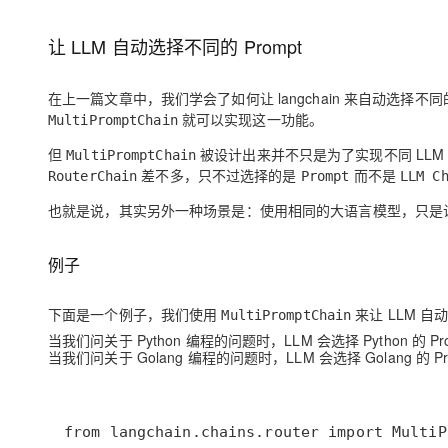
存储
天池大赛
Qwen3.7-Plus
云解析DNS
解决方案免费试用 新老
电子合同
最高领取价值200元试用
能看、能想、能动手的多模
安全
网络与CDN
让 LLM 自动选择不同的 Prompt
AI 算法大赛
畅捷通
大数据开发治理平台 Data
AI 产品 免费试用
网络
安全
云开发大赛
Qwen3-VL-Plus
Tableau 订阅
在上一篇文章中，我们学会了如何让 langchain 来自动选择不同
1亿+ 大模型 tokens 和 
可观测
入门学习赛
就可以实现这一功能。
MultiPromptChain
中间件
AI空中课堂在线直播课
云防火墙
140+云产品 免费试用
但
被设计出来并不只是为了实现不同 LLM C
MultiPromptChain
上云与迁云
云原生的云上边界网络安全
产品新客免费试用，最长1
数据库
差不多，只不过选择的是
而不是
RouterChain
Prompt
LLM C
生态解决方案
大模型服务
企业出海
大模型ACA认证体验
大数据计算
也就是说，其实另外一种场景是：使用相同的大语言模型，只是让它
助力企业全员 AI 认知与能
行业生态解决方案
千问AI平台-Token Plan
政企业务
媒体服务
开发者生态解决方案
例子
企业服务与云通信
千问AI平台-模型体验
AI 开发和 AI 应用解决
下面是一个例子，我们使用
来让 LLM 自
MultiPromptChain
在线体验全尺寸、多种模态
域名与网站
当我们问关于 Python 编程的问题时，LLM 会选择 Python 的 Pr
当我们问关于 Golang 编程的问题时，LLM 会选择 Golang 的 P
Happy 系列大模型
终端用户计算
Serverless
开发工具