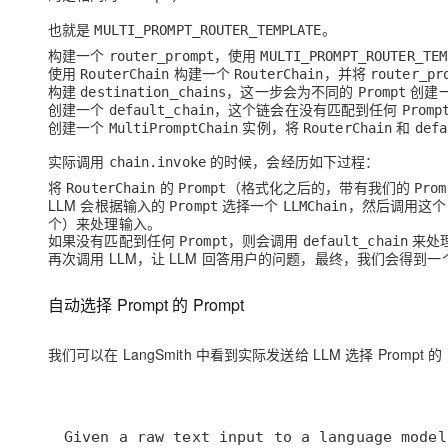
也就是
。
MULTI_PROMPT_ROUTER_TEMPLATE
构建一个
，使用
router_prompt
MULTI_PROMPT_ROUTER_TEM
使用
构建一个
，并将
RouterChain
RouterChain
router_pr
构建
，这一步会为不同的
创建
destination_chains
Prompt
创建一个
，这个链会在没有匹配到任何
default_chain
Promp
创建一个
实例，将
和
MultiPromptChain
RouterChain
defa
实际调用
的时候，会经历如下过程：
chain.invoke
将
的
（格式化之后的，带有我们的
RouterChain
Prompt
Prom
LLM 会根据输入的
选择一个
，然后调用这
Prompt
LLMChain
个）来处理输入。
如果没有匹配到任何
，则会调用
来处
Prompt
default_chain
再次调用 LLM，让 LLM 回答用户的问题，最终，我们会得到
自动选择 Prompt 的 Prompt
我们可以在 LangSmith 中看到实际发送给 LLM 选择 Prompt 的