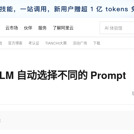
云市场
伙伴
服务
了解阿里云
践
官方博客
考认证
TIANCHI大赛
活动广场
下载
AI 特惠
数据与 API
成为产品伙伴
企业增值服务
最佳实践
价格计算器
AI 场景体
基础软件
产品伙伴合
阿里云认证
市场活动
配置报价
大模型
自助选配和估算价格
步到位
智启 AI 普惠权益
产品生态集成认证中心
企业支持计划
云上春晚
域名与网站
Qwen Audio：打造专属 AI 语音助手
千问官方 MaaS 平台，为开发者和 Agent 而生，新用户赠送 1 亿 + tokens 额度
一句话生成原生
AI Coding
阿里云Maa
2026 阿里云
云服务器 E
为企业打
数据集
Windows
大模型认证
模型
NEW
NEW
 LLM 自动选择不同的 Prompt
格式还原
值低价云产品抢先购
至高享 1亿+免费 tokens，加速 Al 应用落地
提供智能易用的域名与建站服务
Qwen-Audio-3.0-Realtime 端到端实时语音角色扮演
输入一句话想法,
智能编程，一键
安全可靠、
产品生态伙伴
专家技术服务
云上奥运之旅
弹性计算合作
阿里云中企出
手机三要素
宝塔 Linux
全部认证
价格优势
开源旗舰模型
即刻拥有 DeepSeek-V4-Pro
阿里云 OPC 创新助力计划
千问大模型
一键部署幻兽
AI 电商营销
对象存储 O
大模型
产品生态伙伴工作台
企业增值服务台
云栖战略参考
云存储合作计
云栖大会
身份实名认证
CentOS
训练营
推动算力普惠，释放技术红利
最高返9万
真正可用的 1M 上下文,一次完成代码全链路开发
快速构建应用程序和网站，即刻迈出上云第一步
轻松解锁专属 DeepSeek-V4-Pro
至高百万元 Token 补贴，加速一人公司成长
多元化、高性能、安全可靠的大模型服务
一键购买专属
从图文生成到
云上的中国
数据库合作计
活动全景
短信
Docker
图片和
自进化智能体
5 分钟轻松部署专属 QwenPaw
Token Plan 模型订阅计划
数字证书管理服务（原SSL证书）
高效搭建 AI
AI 广告创作
无影云电脑
企业成长
NEW
HOT
信息公告
看见新力量
云网络合作计
OCR 文字识别
JAVA
越聪明
证享300元代金券
全托管，含MySQL、PostgreSQL、SQL Server、MariaDB多引擎
Qwen3.8-Max 首发尝鲜，限时加量 10 倍，夜间低至2折
实现全站 HTTPS，呈现可信的 Web 访问
从聊天伙伴进化为能主动干活的本地数字员工
图文、视频一
随时随地安
魔搭 Mode
Kimi-K3
HappyHors
NEW
loud
服务实践
官网公告
金融模力时刻
Salesforce O
版
发票查验
全能环境
Claude Code + GStack 打造工程团队
千问办公，限时限量积分加倍
Qoder
低代码高效构
AI 建站
短信服务
t
型
NEW
作计划
Kimi 最新旗舰模型，长程编程与推理利器
让文字生成流
计划
创新中心
魔搭 ModelSc
健康状态
理服务
让AI从“聊天伙伴”进化为能干活的“数字员工”
安装技能 GStack，拥有专属 AI 工程团队
你的AI工作搭子，覆盖日常办公高频场景
面向真实软件的智能体编程平台
0 代码专业建
客户案例
天气预报查询
操作系统
态合作计划