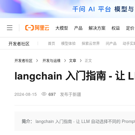
大模型
产品
解决方案
权益
定价
开发者社区
首页
模型体验
探索云世界
问产品
动手实
大模型
产品
解决方案
权益
定价
云市场
伙伴
服务
了解阿里云
精选产品
精选解决方案
普惠上云
产品定价
精选商城
成为销售伙伴
售前咨询
为什么选择阿里云
千问AI平台
开发者社区
开发与运维
文章
正文
了解云产品的定价详情
大模型服务平台百炼
睿译宝，AI翻译排版一
普惠上云 官方力荐
分销伙伴
在线服务
网站建设
什么是云计算
大
langchain 入门指南 - 让
大模型服务与应用平台
上传文档即自动完成翻译和
云服务器38元/年起，超
咨询伙伴
多端小程序
技术领先
云上成本管理
售后服务
轻量应用服务器
GLM-5.2：长任务时代
官方推荐返现计划
大模型
精选产品
精选解决方案
Salesforce 国际版订阅
稳定可靠
管理和优化成本
推荐新用户得奖励，单订单
销售伙伴合作计划
2024-08-15
697
发布于新疆
自助服务
友盟天域
安全合规
人工智能与机器学习
AI
文本生成
云数据库 RDS
Hermes Agent，打造
云工开物
无影生态合作计划
在线服务
观测云
分析师报告
自主进化，持久记忆，越用
高校专属算力普惠，学生认
计算
互联网应用开发
Qwen3.8-Max
HOT
Salesforce On Alibaba C
工单服务
Tuya 物联网平台阿里云
研究报告与白皮书
人工智能平台 PAI
快速拥有专属 OpenClaw
简介：
langchain 入门指南 - 让 LLM 自动选择不同的 Promp
大模
Consulting Partner 合
大数据
容器
智能体时代全能旗舰模型
免费试用
短信专区
一站式AI开发、训练和推
蓝凌 OA
AI 大模型销售与服务生
现代化应用