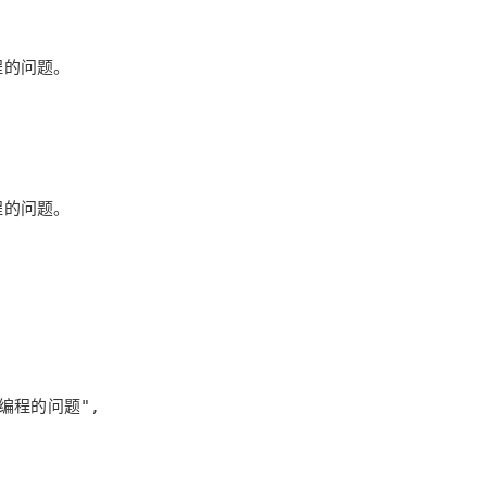
AI 应用
10分钟微调：让0.6B模型媲美235B模
多模态数据信
型
依托云原生高可用架构,实现Dify私有化部署
用1%尺寸在特定领域达到大模型90%以上效果
一个 AI 助手
超强辅助，Bol
即刻拥有 DeepSeek-R1 满血版
在企业官网、通讯软件中为客户提供 AI 客服
多种方案随心选，轻松解锁专属 DeepSeek