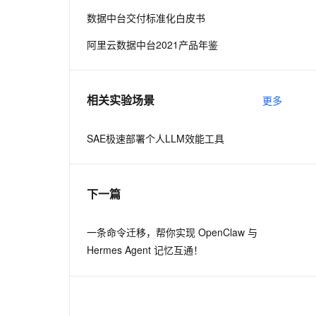
数据中台交付标准化白皮书
息提取
与 AI 智能体进行实时音视频通话
阿里云数据中台2021产品年鉴
从文本、图片、视频中提取结构化的属性信息
构建支持视频理解的 AI 音视频实时通话应用
t.diy 一步搞定创意建站
构建大模型应用的安全防护体系
通过自然语言交互简化开发流程,全栈开发支持
通过阿里云安全产品对 AI 应用进行安全防护
相关实验场景
更多
SAE极速部署个人LLM效能工具
下一篇
一条命令迁移，帮你实现 OpenClaw 与
Hermes Agent 记忆互通！