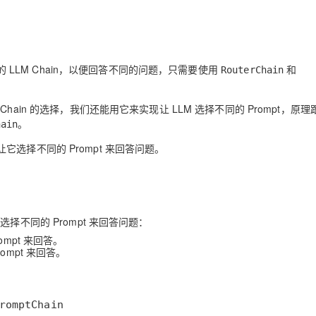
Deepseek-v4-pro
HappyHors
同享
万小智 AI 建站低至 15元/月
Qoder CN
AI 短剧/漫剧
云原生数据库 
快递物流查询
WordPress
成为服务伙
高校合作
点，立即开启云上创新
覆盖公网/内网、递归/权威、移动APP等全场景解析服务
送.CN域名，送备案服务码
基于千问大模型等，支持代码智能生成、研发智能问答
AI助力短剧
态智能体模型
旗舰 MoE 大模型，百万上下文与顶尖推理能力
图生视频，流
Ubuntu
服务生态伙伴
云工开物
企业应用
Works
Night Plan 支持 Qwen 3.8-Max
云原生大数据计算服务 MaxCompute
AI 办公
容器服务 Kub
NEW
GLM-5.2
Wan2.7-T
Red Hat
的 LLM Chain，以便回答不同的问题，只需要使用
和
30+ 款产品免费体验
Data Agent 驱动的一站式 Data+AI 开发治理平台
夜间 5 折，Qwen/Meoo/TokenPlan 客户专享
面向分析的企业级SaaS模式云数据仓库
AI智能应用
提供一站式管
RouterChain
科研合作
视觉 Coding、空间感知、多模态思考等全面升级
1M上下文，专为长程任务能力而生
ERP
堂（旗舰版）
SUSE
智能客服
hain 的选择，我们还能用它来实现让 LLM 选择不同的 Prompt，原理
CRM
防护产品
2个月
自动承接线索
。
hain
建站小程序
OA 办公系统
AI 应用构建
大模型原生
选择不同的 Prompt 来回答问题。
力提升
财税管理
模板建站
Qoder
大模型服务平台百炼-应用模版
HOT
NEW
面向真实软件
个人版上线、团队版降价；千问3.8-Max首发发尝鲜
丰富多元化的应用模版和解决方案
400电话
定制建站
万有无界
大模型服务平台百炼-智能体
方案
广告营销
模板小程序
动选择不同的 Prompt 来回答问题：
的模型效果
灵活可视化地构建企业级 Agent
定制小程序
ompt 来回答。
rompt 来回答。
秒悟
人工智能平台 PAI
APP 开发
云端极速 AI 
新一代 AI 视频生成模型，深度适配广告营销等场景
AI Native 的算法工程平台，一站式完成建模、训练、推理服务部署
建站系统