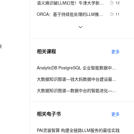
安全
语义熵识破LLM幻觉！牛津大学新研
我要投诉
e-1.1-I2V
Cosyvoice-V3-Flash
12
PolarDB
上云场景组合购
伴
Qoder CN V1.7.0 发布
究登Nature
漫剧创作，剧本、分镜、视频高效生成
100%兼容MySQL、PostgreSQL，兼容Oracle，支持集中和分布式
覆盖90%+业务场景，专享组合折扣价
畅自然，细节丰富
高表现力语音合成大模型，语音克隆听感自然
VPN
ORCA：基于持续批处理的LLM推理
11
性能优化技术详解
ernetes 版 ACK
云聚AI 严选权益
云安全中心 AI BAS 智能自动
SSL 证书
【大模型】LLM与传统聊天机器人的
8
2V
Fun-ASR
，一键激活高效办公新体验
理容器应用的 K8s 服务
精选AI产品，从模型到应用全链提效
化模拟渗透攻击产品发布
区别是什么？
文戏情感细腻自然，动作戏激烈拳拳到肉，实现更强表演能力
支持中英文自由切换，具备更强的噪声鲁棒性
堡垒机
LLM的测试工具：LaVague平替成国
4
AI 用量加速计划
DataWorks ChatBI 会话支持
内大模型
跟
防火墙
、识别商机，让客服更高效、服务更出色。
自建Dify平台与PAI EAS LLM大模型
新老同享，达量后返
上传临时文件分析
13
相关课程
更多
主机安全
应用
AnalyticDB PostgreSQL 企业智能数据中台：一站式管理数据服务资产
千问办公
NEW
AI 应用及服务市场
的智能体编程平台
一站式AI生产力平台
大数据知识图谱—钱大妈数据中台建设最佳实践
AI 应用
伶鹊
大数据知识图谱—数据中台的智能进化—阿里巴巴十二年数据平台发展历程
企业级人与Agent协作平台，接入和调度多个数字员工
智能客服平台，对话机器人、对话分析、智能外呼
大模型
大模型服务平台百炼 - 全妙
自然语言处理
相关电子书
更多
应用创作平台
多模态内容创作工具，已接入 DeepSeek
数据标注
机器学习
PAI灵骏智算 构建全链路LLM服务的最佳实践