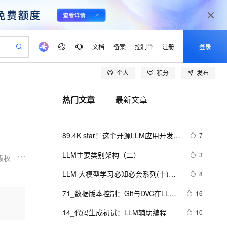
文档
备案
控制台
注册
登录
个人
积分
发布
验
作计划
器
AI 活动
专业服务
服务伙伴合作计划
开发者社区
加入我们
产品动态
服务平台百炼
阿里云 OPC 创新助力计划
热门文章
最新文章
一站式生成采购清单，支持单品或批量购买
可编辑精美 PPT 文稿
S产品伙伴计划（繁花）
峰会
CS
造的大模型服务与应用开发平台
Agency Agents：拥有专属领域专家
AI 生产力先锋
Al MaaS 服务伙伴赋能合作
域名
博文
Careers
PolarDB Agentic Database
至高可申请百万元
 轻松生成专业的 PPT
开启高性价比 AI 编程新体验
弹性可伸缩的云计算服务
先锋实践拓展 AI 生产力的边界
发布
多领域专家智能体,一键组建 AI 虚拟交付团队
Token 补贴，五大权
计划
海大会
伙伴信用分合作计划
商标
问答
社会招聘
89.4K star！这个开源LLM应用开发平
7
益加速 OPC 成功
帕鲁游戏服务器
SS
HappyHorse 打造一站式影视创作平台
飞天发布时刻
HOT
秒悟 Meoo CLI 支持一键部
划
备案
电子书
校园招聘
台，让你轻松构建AI工作流！
联机服务器，轻松开启游戏
视频创作，一键激活电商全链路生产力
稳定、安全、高性价比、高性能的云存储服务
所见，即是所愿
署项目至阿里云账号
可视化编排打通从文字构思到成片全链路闭环
更多支持
LLM主要类别架构（二）
3
版权
划
公司注册
镜像站
视频生成
语音识别与合成
 智能体与工作流应用
漫剧工坊：一站式动画创作平台
AI 实训营
Flink OSS 支持
LLM 大模型学习必知必会系列(十)：
8
合作伙伴培训与认证
划
上云迁移
站生成，高效打造优质广告素材
全接入的云上超级电脑
通过阿里云百炼高效搭建AI应用,助力高效开发
快速生产连贯的高质量长漫剧
从基础到进阶，Agent 创客手把手教你
AssumeRole 角色自定义
基于AgentFabric实现交互式智能体应
lScope
我要反馈
e-1.1-T2V
Qwen3-TTS-Flash
71_数据版本控制：Git与DVC在LLM
16
查询合作伙伴
用,Agent实战
n Alibaba Cloud ISV 合作
代维服务
建企业门户网站
10 分钟搭建微信、支付宝小程序
百炼 Qwen3.7-Flash 系列模
开发中的最佳实践
畅细腻的高质量视频
离线语音合成大模型，多语言方言自适应，低延迟高稳定
创新加速
14_代码生成初试：LLM辅助编程
ope
登录合作伙伴管理后台
10
我要建议
站，无忧落地极速上线
以可视化方式快速构建移动和 PC 门户网站
国内短信简单易用，安全可靠，秒级触达，全球覆盖200+国家和地区。
高效部署网站，快速应用到小程序
型发布