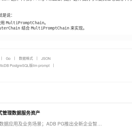
就是说：
使用
。
MultiPromptChain
结合
来实现。
uterChain
MultiPromptChain
Go
数据格式
JSON
DB PostgreSQL版llm prompt
：一站式管理数据服务资产
据应用及业务场景；ADB PG推出全新企业智能