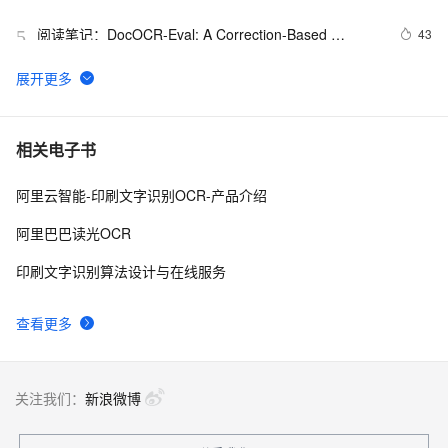
阅读笔记：DocOCR-Eval: A Correction-Based 
43
5
Framework for OCR Tool Selection Without Ground 
Truth
分析对比大模型OCR、传统OCR和深度学习OCR
31
6
【全自动改PDF名】批量OCR识别提取PDF自定义指定
28
7
相关电子书
区域内容保存到 Excel 以及根据PDF文件内容的标题来
批量重命名
阿里云智能-印刷文字识别OCR-产品介绍
阿里云文字识别（OCR）票据凭证识别Python SDK调用
27
8
阿里巴巴读光OCR
【PDF提取全自动改名】如何批量提取PDF指定区域的
25
9
印刷文字识别算法设计与在线服务
文字内容，用内容批量给PDF命名或者导出表格，学会
全自动解放双手
【PDF提取内容改名】批量提取PDF指定区域内容重命
21
10
查看更多
名PDF文件，PDF自动提取内容命名的方案和详细步骤
关注我们：
新浪微博