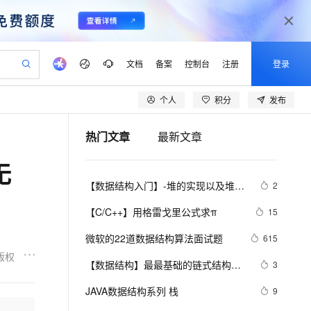
文档
备案
控制台
注册
登录
个人
积分
发布
验
作计划
器
AI 活动
专业服务
服务伙伴合作计划
开发者社区
加入我们
产品动态
服务平台百炼
阿里云 OPC 创新助力计划
热门文章
最新文章
一站式生成采购清单，支持单品或批量购买
io：打造专属 AI 语音助手
S产品伙伴计划（繁花）
峰会
CS
造的大模型服务与应用开发平台
一句话生成原生可编辑精美 PPT 文稿
AI 生产力先锋
Al MaaS 服务伙伴赋能合作
域名
博文
Careers
至高可申请百万元
Qwen3.8-Max 模型上线
无
开启高性价比 AI 编程新体验
弹性可伸缩的云计算服务
Qwen-Audio-3.0-Realtime 端到端实时语音角色扮演
输入一句话想法, 轻松生成专业的 PPT
先锋实践拓展 AI 生产力的边界
Token 补贴，五大权
计划
海大会
伙伴信用分合作计划
商标
问答
社会招聘
【数据结构入门】-堆的实现以及堆排
2
益加速 OPC 成功
eek-V4-Pro
SS
一键部署幻兽帕鲁游戏服务器
飞天发布时刻
HOT
Open Search 向量检索版支
划
备案
电子书
校园招聘
序（2）
pSeek-V4-Pro
视频创作，一键激活电商全链路生产力
稳定、安全、高性价比、高性能的云存储服务
一键购买专属联机服务器，轻松开启游戏
所见，即是所愿
持视频检索 Pipeline 功能
更多支持
【C/C++】用格雷戈里公式求π
15
划
公司注册
镜像站
视频生成
语音识别与合成
专属 QwenPaw
漫剧工坊：一站式动画创作平台
AI 实训营
HOT
应用身份服务 (IDaaS)
微软的22道数据结构算法面试题
615
合作伙伴培训与认证
划
上云迁移
站生成，高效打造优质广告素材
全接入的云上超级电脑
从聊天伙伴进化为能主动干活的本地数字员工
快速生产连贯的高质量长漫剧
从基础到进阶，Agent 创客手把手教你
OpenClaw 管理能力上线
版权
lScope
我要反馈
e-1.1-T2V
Qwen3-TTS-Flash
【数据结构】最最基础的链式结构
3
查询合作伙伴
n Alibaba Cloud ISV 合作
代维服务
建企业门户网站
10 分钟搭建微信、支付宝小程序
MaxCompute MaxFrame 提
——单链表，还不会你就吃大亏了！
畅细腻的高质量视频
离线语音合成大模型，多语言方言自适应，低延迟高稳定
创新加速
JAVA数据结构系列 栈
ope
登录合作伙伴管理后台
9
我要建议
站，无忧落地极速上线
以可视化方式快速构建移动和 PC 门户网站
国内短信简单易用，安全可靠，秒级触达，全球覆盖200+国家和地区。
高效部署网站，快速应用到小程序
供自动弹性内存功能