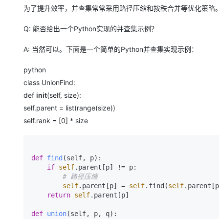
大模型解决方案
为了提升效率，并查集常常采用路径压缩和按秩合并等优化策略
迁移与运维管理
快速部署 Dify，高效搭建 
Q: 能否给出一个Python实现的并查集示例？
专有云
A: 当然可以。下面是一个简单的Python并查集实现示例：
10 分钟在聊天系统中增加
python
class UnionFind:
def
init
(self, size):
self.parent = list(range(size))
self.rank = [0] * size
def
find
(
self, p
):  

if
self
.parent[p] != p:  

# 路径压缩  
self
.parent[p] = 
self
.find(
self
.parent[p
return
self
.parent[p]  

def
union
(
self, p, q
):  
