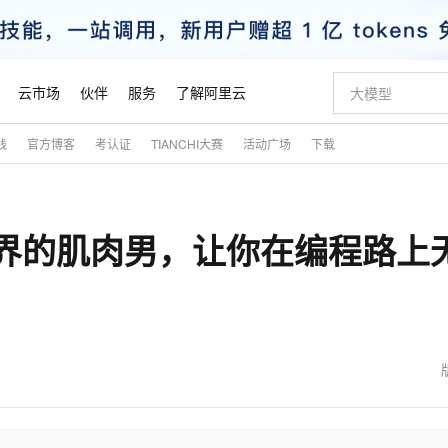
云市场
伙伴
服务
了解阿里云
践
官方博客
考认证
TIANCHI大赛
活动广场
下载
AI 特惠
数据与 API
成为产品伙伴
企业增值服务
最佳实践
价格计算器
AI 场景体
基础软件
产品伙伴合
阿里云认证
市场活动
配置报价
大模型
自助选配和估算价格
新方式
睿译宝，AI翻译排版一步到位
智启 AI 普惠权益
产品生态集成认证中心
企业支持计划
云上春晚
域名与网站
千问官方 MaaS 平台，为开发者和 Agent 而生，新用户赠送 1 亿 + tokens 额度
Qwen Aud
AI Coding
阿里云Maa
2026 阿里云
云服务器 E
为企业打
数据集
Windows
大模型认证
模型
NEW
NEW
结构界的肌肉男，让你在编程路上
交付可用成果
值低价云产品抢先购
上传文档即自动完成翻译和格式还原
至高享 1亿+免费 tokens，加速 Al 应用落地
提供智能易用的域名与建站服务
智能编程，一键
安全可靠、
产品生态伙伴
专家技术服务
云上奥运之旅
弹性计算合作
阿里云中企出
手机三要素
宝塔 Linux
全部认证
价格优势
有专属领域专家
GLM-5.2：长任务时代开源旗舰模型
阿里云 OPC 创新助力计划
千问大模型
即刻拥有 DeepS
AI 电商营销
对象存储 O
大模型
产品生态伙伴工作台
企业增值服务台
云栖战略参考
云存储合作计
云栖大会
身份实名认证
CentOS
训练营
推动算力普惠，释放技术红利
最高返9万
多领域专家智能体,一键组建 AI 虚拟交付团队
快速构建应用程序和网站，即刻迈出上云第一步
至高百万元 Token 补贴，加速一人公司成长
多元化、高性能、安全可靠的大模型服务
真正可用的 1M 上下文,一次完成代码全链路开发
轻松解锁专属 Dee
从图文生成到
云上的中国
数据库合作计
活动全景
短信
Docker
图片和
站式影视创作平台
Hermes Agent，打造自进化智能体
Token Plan 模型订阅计划
数字证书管理服务（原SSL证书）
5 分钟轻松部署
AI 广告创作
无影云电脑
企业成长
NEW
信息公告
看见新力量
云网络合作计
OCR 文字识别
JAVA
证享300元代金券
可视化编排打通从文字构思到成片全链路闭环
全托管，含MySQL、PostgreSQL、SQL Server、MariaDB多引擎
自主进化，持久记忆，越用越聪明
Qwen3.8-Max 首发尝鲜，限时加量 10 倍，夜间低至2折
实现全站HTTPS，呈现可信的WEB访问
图文、视频一
随时随地安
魔搭 Mode
Kimi-K3
HappyHors
NEW
loud
服务实践
官网公告
金融模力时刻
Salesforce O
版
发票查验
全能环境
Claude Code + GStack 打造工程团队
千问办公，限时限量积分加倍
Qoder
低代码高效构
AI 建站
短信服务
型
NEW
作计划
Kimi 最新旗舰模型，长程编程与推理利器
让文字生成流
计划
创新中心
魔搭 ModelSc
健康状态
理服务
让AI从“聊天伙伴”进化为能干活的“数字员工”
安装技能 GStack，拥有专属 AI 工程团队
你的AI工作搭子，覆盖日常办公高频场景
面向真实软件的智能体编程平台
0 代码专业建
客户案例
天气预报查询
操作系统
态合作计划