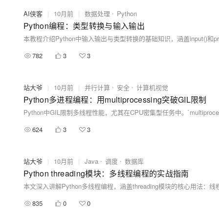
AI侠客
|
10月前
|
数据处理
Python
Python编程：类型转换与输入输出
782
3
3
站大爷
|
10月前
|
并行计算
安全
计算机视觉
Python多进程编程：用multiprocessing突破GIL限制
624
3
3
站大爷
|
10月前
|
Java
调度
数据库
Python threading模块：多线程编程的实战指南
835
0
0