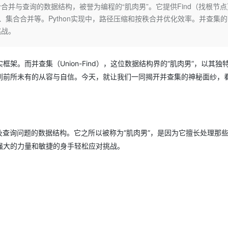
Deepseek-v4-pro
HappyHors
合并与查询的数据结构，被誉为编程的“肌肉男”。它提供Find（找根节点
同享
万小智 AI 建站低至 15元/月
Qoder CN
AI 短剧/漫剧
云原生数据库 
快递物流查询
WordPress
成为服务伙
高校合作
、集合合并等。Python实现中，路径压缩和按秩合并优化效率。并查集
点，立即开启云上创新
覆盖公网/内网、递归/权威、移动APP等全场景解析服务
送.CN域名，送备案服务码
基于千问大模型等，支持代码智能生成、研发智能问答
AI助力短剧
态智能体模型
旗舰 MoE 大模型，百万上下文与顶尖推理能力
图生视频，流
Ubuntu
挑战。
服务生态伙伴
云工开物
企业应用
Works
Night Plan 支持 Qwen 3.8-Max
云原生大数据计算服务 MaxCompute
AI 办公
容器服务 Kub
NEW
GLM-5.2
Wan2.7-T
Red Hat
30+ 款产品免费体验
Data Agent 驱动的一站式 Data+AI 开发治理平台
夜间 5 折，Qwen/Meoo/TokenPlan 客户专享
面向分析的企业级SaaS模式云数据仓库
AI智能应用
提供一站式管
科研合作
视觉 Coding、空间感知、多模态思考等全面升级
1M上下文，专为长程任务能力而生
ERP
。而并查集（Union-Find），这位数据结构界的“肌肉男”，以其独
堂（旗舰版）
SUSE
智能客服
到前所未有的从容与自信。今天，就让我们一同揭开并查集的神秘面纱，
CRM
防护产品
2个月
自动承接线索
建站小程序
OA 办公系统
AI 应用构建
大模型原生
力提升
财税管理
模板建站
Qoder
大模型服务平台百炼-应用模版
HOT
NEW
面向真实软件
个人版上线、团队版降价；千问3.8-Max首发发尝鲜
丰富多元化的应用模版和解决方案
）的合并及查询问题的数据结构。它之所以被称为“肌肉男”，是因为它擅长处理那
400电话
定制建站
强大的力量和敏捷的身手轻松应对挑战。
万有无界
大模型服务平台百炼-智能体
方案
广告营销
模板小程序
的模型效果
灵活可视化地构建企业级 Agent
定制小程序
秒悟
人工智能平台 PAI
APP 开发
云端极速 AI 
新一代 AI 视频生成模型，深度适配广告营销等场景
AI Native 的算法工程平台，一站式完成建模、训练、推理服务部署
建站系统