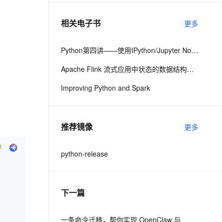
相关电子书
更多
息提取
与 AI 智能体进行实时音视频通话
从文本、图片、视频中提取结构化的属性信息
构建支持视频理解的 AI 音视频实时通话应用
Python第四讲——使用IPython/Jupyter Notebook与日志服务玩转超大规模数据分析与可视化
t.diy 一步搞定创意建站
构建大模型应用的安全防护体系
Apache Flink 流式应用中状态的数据结构定义升级
通过自然语言交互简化开发流程,全栈开发支持
通过阿里云安全产品对 AI 应用进行安全防护
Improving Python and Spark
推荐镜像
更多
python-release
下一篇
一条命令迁移，帮你实现 OpenClaw 与