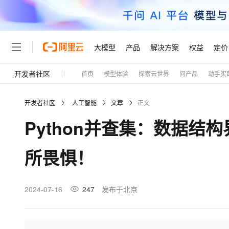
大模型
产品
解决方案
权益
定价
开发者社区
首页
模型体验
探索云世界
问产品
动手实
大模型
产品
解决方案
权益
定价
云市场
伙伴
服务
了解阿里云
精选产品
精选解决方案
普惠上云
产品定价
精选商城
成为销售伙伴
售前咨询
为什么选择阿里云
千问AI平台
开发者社区
人工智能
文章
正文
了解云产品的定价详情
大模型服务平台百炼
千问办公，解锁你的工作
普惠上云 官方力荐
分销伙伴
在线服务
网站建设
什么是云计算
大
Python并查集：数据
大模型服务与应用平台
企业级Agent产品，直接
云服务器38元/年起，超
咨询伙伴
多端小程序
技术领先
云上成本管理
售后服务
轻量应用服务器
Agency Agents：拥
官方推荐返现计划
大模型
精选产品
精选解决方案
Salesforce 国际版订阅
稳定可靠
所畏惧！
管理和优化成本
推荐新用户得奖励，单订单
销售伙伴合作计划
自助服务
友盟天域
安全合规
人工智能与机器学习
AI
文本生成
云数据库 RDS
HappyHorse 打造一
云工开物
无影生态合作计划
在线服务
观测云
分析师报告
高校专属算力普惠，学生认
计算
互联网应用开发
2024-07-16
247
发布于北京
Qwen3.8-Max
HOT
Salesforce On Alibaba C
工单服务
Tuya 物联网平台阿里云
研究报告与白皮书
人工智能平台 PAI
快速拥有专属 OpenClaw
大模
Consulting Partner 合
大数据
容器
智能体时代全能旗舰模型
免费试用
短信专区
一站式AI开发、训练和推
蓝凌 OA
AI 大模型销售与服务生
现代化应用