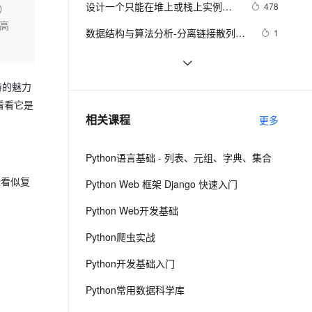
安全
设计一个只能在堆上或栈上实例化
我要投诉
e-1.1-I2V
Cosyvoice-V3-Flash
478
）
PolarDB
上云场景组合购
Milvus 弹性伸缩功能新增节
伴
的类
的高
漫剧创作，剧本、分镜、视频高效生成
100%兼容MySQL、PostgreSQL，兼容Oracle，支持集中和分布式
覆盖90%+业务场景，专享组合折扣价
点支持范围
畅自然，细节丰富
高表现力语音合成大模型，语音克隆听感自然
VPN
数据结构与算法分析-分离链接散列表
1
的实现
ernetes 版 ACK
云聚AI 严选权益
AI 原生数据库服务发布
SSL 证书
【数据结构进阶】AVL树深度剖析 + 
10
2V
Fun-ASR
，一键激活高效办公新体验
理容器应用的 K8s 服务
精选AI产品，从模型到应用全链提效
Agent 数据网关
实现（附源码）
文戏情感细腻自然，动作戏激烈拳拳到肉，实现更强表演能力
支持中英文自由切换，具备更强的噪声鲁棒性
堡垒机
数据结构与算法之八皇后问题
557
特的魅力
AI 用量加速计划
云原生数据库 PolarDB
看看它是
防火墙
、识别商机，让客服更高效、服务更出色。
Android开发之那些好用的数据结构与
新老同享，达量后返
Agentic Database 发布
6
相关课程
更多
API(三)
主机安全
应用
Python语言基础 - 列表、元组、字典、集合
千问办公
NEW
AI 应用及服务市场
的智能体编程平台
一站式AI生产力平台
些看似复
Python Web 框架 Django 快速入门
AI 应用
伶鹊
Python Web开发基础
企业级人与Agent协作平台，接入和调度多个数字员工
智能客服平台，对话机器人、对话分析、智能外呼
大模型
Python爬虫实战
大模型服务平台百炼 - 全妙
自然语言处理
Python开发基础入门
应用创作平台
多模态内容创作工具，已接入 DeepSeek
数据标注
Python常用数据科学库
机器学习