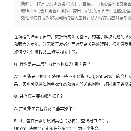
存储
天池大赛
Qwen3.7-Plus
简介：
【7月更文挑战第16天】并查集，一种处理不相交集合
云解析DNS
解决方案免费试用 新老
电子合同
和Union（合并集合）操作，常用于好友关系判断、图像处理
最高领取价值200元试用
能看、能想、能动手的多模
安全
网络与CDN
AI 算法大赛
畅捷通
效性能使其成为解决问题的强大工具，助力程序员应对复杂
大数据开发治理平台 Data
AI 产品 免费试用
网络
安全
云开发大赛
Qwen3-VL-Plus
Tableau 订阅
1亿+ 大模型 tokens 和 
可观测
入门学习赛
中间件
在编程的浩瀚宇宙中，数据结构如同基石，构建了解决问题的坚实框架
AI空中课堂在线直播课
云防火墙
140+云产品 免费试用
和强大的功能，让无数开发者在面对复杂关系处理时，都能感受
上云与迁云
云原生的云上边界网络安全
产品新客免费试用，最长1
数据库
如何成为你编程路上的得力助手的。
生态解决方案
大模型服务
企业出海
大模型ACA认证体验
大数据计算
Q: 什么是并查集？为什么称它为“肌肉男”？
助力企业全员 AI 认知与能
行业生态解决方案
千问AI平台-Token Plan
政企业务
媒体服务
A: 并查集是一种用于处理一些不相交集（Disjoint Sets
开发者生态解决方案
企业服务与云通信
杂、实则可以通过简单操作高效解决的关系问题，如同肌肉男以
千问AI平台-模型体验
AI 开发和 AI 应用解决
在线体验全尺寸、多种模态
域名与网站
Q: 并查集主要有哪些操作？
Happy 系列大模型
终端用户计算
A: 并查集主要包含两个基本操作：
Serverless
Find：查询元素所属的集合（或称为“查找根节点”）。
Union：将两个元素所在的集合合并为一个集合。
开发工具