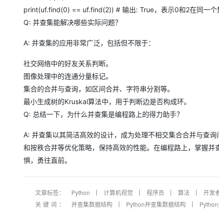
print(uf.find(0) == uf.find(2)) # 输出: True，表示0和2在同
Q: 并查集能解决哪些实际问题？
A: 并查集的应用非常广泛，包括但不限于：
社交网络中的好友关系判断。
图像处理中的连通分量标记。
集合的合并与查询，如区间合并、字符串分割等。
最小生成树的Kruskal算法中，用于判断边是否构成环。
Q: 总结一下，为什么并查集是编程路上的得力助手？
A: 并查集以其简洁高效的设计，成为处理不相交集合合并与查
和按秩合并等优化策略，保持高效的性能。在编程路上，掌握并
惧，勇往直前。
文章标签：
Python
计算机视觉
程序员
算法
开发
关键词：
并查集数据结构
Python并查集数据结构
Pyth