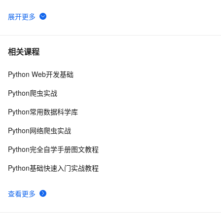
DataV接入ECharts图表库  可视化利器强强联手
20468
6
MaxCompute执行作业慢的原因排查
19296
7
相关课程
Python Web开发基础
阿里云MaxCompute（大数据）公开数据集---带你玩
19088
8
转人工智能
Python爬虫实战
优酷背后的大数据秘密
17832
9
Python常用数据科学库
吴刚专访--大数据和 MaxCompute 技术和故事
17819
10
Python网络爬虫实战
Python完全自学手册图文教程
Python基础快速入门实战教程
查看更多