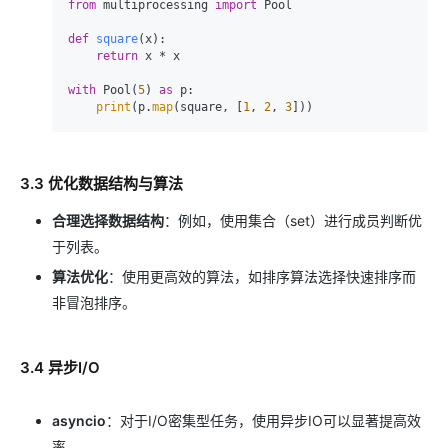
from
 multiprocessing 
import
 Pool

def
square
(
x
):

return
 x * x

with
 Pool(
5
) 
as
 p:

print
(p.
map
(square, [
1
, 
2
, 
3
3.3 优化数据结构与算法
合理选择数据结构
：例如，使用集合（set）进行成员判断优
于列表。
算法优化
：使用更高效的算法，如排序算法选择快速排序而
非冒泡排序。
3.4 异步I/O
asyncio
：对于I/O密集型任务，使用异步IO可以显著提高效
率。