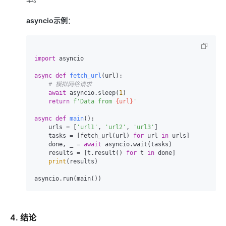
asyncio示例
：
import
 asyncio

async
def
fetch_url
(
url
):

# 模拟网络请求
await
 asyncio.sleep(
1
)

return
f'Data from 
{url}
'
async
def
main
():

    urls = [
'url1'
, 
'url2'
, 
'url3'
]

    tasks = [fetch_url(url) 
for
 url 
in
 urls]

    done, _ = 
await
 asyncio.wait(tasks)

    results = [t.result() 
for
 t 
in
 done]

print
(results)

4. 结论