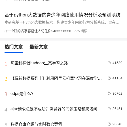
基于python大数据的青少年网络使用情况分析及预测系统
本研究基于Python大数据技术，构建青少年网络行为分析系统，旨在破解现有防沉迷模式下用户画像模糊、预警滞后等难题。通过整合多平台亿级数据，运用机器学习实现精准行为预测与实时干预，推动数字治理向“数据驱动”转型，为家庭、学校及政府提供科学决策支持，助力青少年健康上网。
Q一个好的名字容易让人记住你2483558220
775
热门文章
最新文章
阿里封神谈hadoop生态学习之路
41589
1
【玩转数据系列十】利用阿里云机器学习在深度学习
41154
2
框架下实现智能图片分类
odps是什么?
30762
3
ajax请求总是不成功？浏览器的同源策略和跨域问题
26451
4
详解
数据仓库介绍与实时数仓案例
20843
5