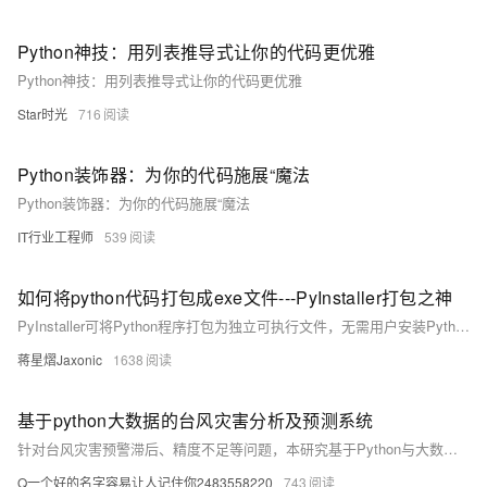
Python神技：用列表推导式让你的代码更优雅
Python神技：用列表推导式让你的代码更优雅
Star时光
716
Python装饰器：为你的代码施展“魔法
Python装饰器：为你的代码施展“魔法
IT行业工程师
539
如何将python代码打包成exe文件---PyInstaller打包之神
PyInstaller可将Python程序打包为独立可执行文件，无需用户安装Python环境。它自动分析代码依赖，整合解释器、库及资源，支持一键生成exe，方便分发。使用pip安装后，通过简单命令即可完成打包，适合各类项目部署。
蒋星熠Jaxonic
1638
基于python大数据的台风灾害分析及预测系统
针对台风灾害预警滞后、精度不足等问题，本研究基于Python与大数据技术，构建多源数据融合的台风预测系统。利用机器学习提升路径与强度预测准确率，结合Django框架实现动态可视化与实时预警，为防灾决策提供科学支持，显著提高应急响应效率，具有重要社会经济价值。
Q一个好的名字容易让人记住你2483558220
743