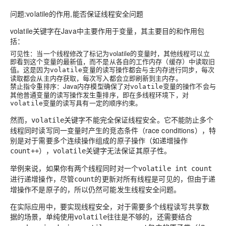
问题:volatile的作用,能否保证线程安全问题
volatile关键字
在Java中主要作用于变量，其主要目的和作用包
括：
可见性
：当一个线程修改了标记为
volatile
的变量时，其他线程可以立
即看到这个变量的最新值，而不是从各自的
工作内存（缓存）
中读取旧
值。这是因为
变量的读写操作都会与主内存进行同步，每次
volatile
读取都会从主内存获取，每次写入都会立即刷新到主内存。
禁止指令重排序
：Java内存模型确保了对
变量的操作不会与
volatile
其他普通变量的读写操作发生重排序，即在多线程环境下，对
变量的读写具有一定的顺序约束。
volatile
然而，
关键字
不能
完全保证线程安全。它不能防止多个
volatile
线程同时读写同一变量时产生的竞态条件（race conditions），特
别是对于需要多个连续操作组成的原子操作（如递增操作
），
关键字无法保证其原子性。
count++
volatile
举例来说，如果你有两个线程同时对一个
volatile int count
进行递增操作，尽管
的更新对所有线程是可见的，但由于递
count
增操作不是原子的，所以仍然可能发生线程安全问题。
在实际应用中，要实现线程安全，对于需要多个线程读写共享数
据的场景，单纯使用
往往是不够的，还需要结合
volatile