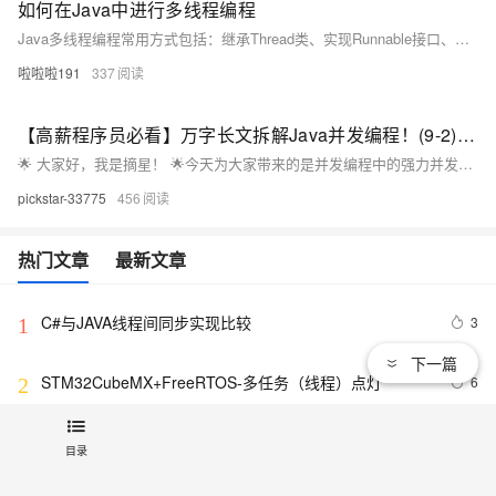
如何在Java中进行多线程编程
Java多线程编程常用方式包括：继承Thread类、实现Runnable接口、Callable接口（可返回结果）及使用线程池。推荐线程池以提升性能，避免频繁创建线程。结合同步与通信机制，可有效管理并发任务。
啦啦啦191
337
【高薪程序员必看】万字长文拆解Java并发编程！(9-2)：并发工具-线程池
🌟 ​大家好，我是摘星！​ 🌟今天为大家带来的是并发编程中的强力并发工具-线程池，废话不多说让我们直接开始。
pickstar-33775
456
热门文章
最新文章
C#与JAVA线程间同步实现比较
3
1
下一篇
STM32CubeMX+FreeRTOS-多任务（线程）点灯
6
2
Java常用的线程安全的类有哪些？
5
3
目录