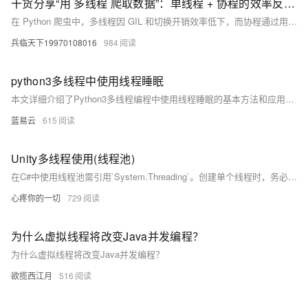
干货分享“用 多线程 爬取数据”：单线程 + 协程的效率反超 3 倍，这才是 Python 异步的正确打开方式
在 Python 爬虫中，多线程因 GIL 和切换开销效率低下，而协程通过用户态调度实现高并发，大幅提升爬取效率。本文详解协程原理、实战对比多线程性能，并提供最佳实践，助你掌握异步爬虫核心技术。
兵临天下19970108016
984
python3多线程中使用线程睡眠
本文详细介绍了Python3多线程编程中使用线程睡眠的基本方法和应用场景。通过 `time.sleep()`函数，可以使线程暂停执行一段指定的时间，从而控制线程的执行节奏。通过实际示例演示了如何在多线程中使用线程睡眠来实现计数器和下载器功能。希望本文能帮助您更好地理解和应用Python多线程编程，提高程序的并发能力和执行效率。
蓝易云
615
Unity多线程使用(线程池)
在C#中使用线程池需引用`System.Threading`。创建单个线程时，务必在Unity程序停止前关闭线程（如使用`Thread.Abort()`），否则可能导致崩溃。示例代码展示了如何创建和管理线程，确保在线程中执行任务并在主线程中处理结果。完整代码包括线程池队列、主线程检查及线程安全的操作队列管理，确保多线程操作的稳定性和安全性。
心疼你的一切
729
为什么虚拟线程将改变Java并发编程？
为什么虚拟线程将改变Java并发编程？
欲揽西江月
516