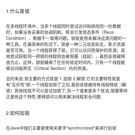
1.什么是锁
在多线程环境中，当多个线程同时尝试访问和修改同一份数据
时，如果没有妥善的协调机制，将会引发竞态条件（Race
Condition）、数据不一致等问题。锁就是用来解决这类问题的一
种工具。在最简单的形式下，锁是一种二元状态标志，表示资源
是否可用。当一个线程获得了锁，它可以访问受保护的资源；其
他尝试获取同一把锁的线程则会被阻塞（挂起），直到该锁被释
放为止。这样，锁就确保了在任何给定时间内，只有一个线程能
够访问临界区（Critical Section）内的资源。
总的来说:锁主要的方式就是:1.加锁 2.解锁,它的主要特性就是
有"互斥性"即,一个线程加锁了之后,直到该锁被持有线程释放（解
锁）
其他线程不可以尝试加锁了,另一个或者是多个就会,阻塞等待.
正是有这个特性,使得锁可以用来解决线程安全问题.
2.如何加锁
在Java中我们主要是使用关键字"
synchronized
"来进行加锁