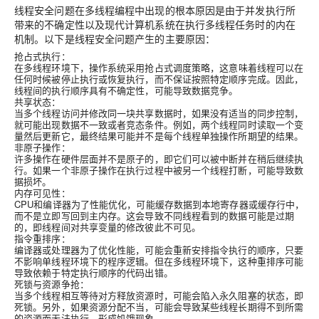
线程安全问题在多线程编程中出现的根本原因是由于并发执行所
带来的不确定性以及现代计算机系统在执行多线程任务时的内在
机制。以下是线程安全问题产生的主要原因：
抢占式执行
：
在多线程环境下，操作系统采用
抢占式调度
策略，这意味着线程可以在
任何时候被停止执行或恢复执行，而不保证按照特定顺序完成。因此，
线程间的执行顺序具有不确定性，可能导致数据竞争。
共享状态
：
当多个线程访问并修改同一块共享数据时，如果没有适当的同步控制，
就可能出现数据不一致或者竞态条件。例如，两个线程同时读取一个变
量然后更新它，最终结果可能并不是每个线程单独操作所期望的结果。
非原子操作
：
许多操作在硬件层面并不是原子的，即它们可以被中断并在稍后继续执
行。如果一个非原子操作在执行过程中被另一个线程打断，可能导致数
据损坏。
内存可见性
：
CPU和编译器为了性能优化，可能缓存数据到本地寄存器或缓存行中，
而不是立即写回到主内存。这会导致不同线程看到的数据可能是过期
的，即线程间对共享变量的修改彼此不可见。
指令重排序
：
编译器或处理器为了优化性能，可能会重新安排指令执行的顺序，只要
不影响单线程环境下的程序逻辑。但在多线程环境下，这种重排序可能
导致依赖于特定执行顺序的代码出错。
死锁与资源争抢
：
当多个线程相互等待对方释放资源时，可能会陷入永久阻塞的状态，即
死锁。另外，如果资源分配不当，可能会导致某些线程长期得不到所需
的资源而无法执行，形成饥饿现象。