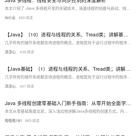
Java 多线程：线程安全与同步控制的深度解析
本文介绍了 Java 多线程开发的关键技术，涵盖线程的创建与启动、线程安全问题及其解决方案，包括 synchronized 关键字、原子类和线程间通信机制。通过示例代码讲解了多线程编程中的常见问题与优化方法，帮助开发者提升程序性能与稳定性。
AI小云
490
【Java】（10）进程与线程的关系、Tread类；讲解基本线程安全、网络编程内容；JSON序列化与反序列化
几乎所有的操作系统都支持进程的概念，进程是处于运行过程中的程序，并且具有一定的独立功能，进程是系统进行资源分配和调度的一个独立单位一般而言，进程包含如下三个特征。独立性动态性并发性。
凉凉心.
439
【Java基础】（1）进程与线程的关系、Tread类；讲解基本线程安全、网络编程内容；JSON序列化与反序列化
几乎所有的操作系统都支持进程的概念，进程是处于运行过程中的程序，并且具有一定的独立功能，进程是系统进行资源分配和调度的一个独立单位一般而言，进程包含如下三个特征。独立性动态性并发性。
凉凉心.
407
Java 多线程创建零基础入门新手指南：从零开始全面学习多线程创建方法
本文从零基础角度出发，深入浅出地讲解Java多线程的创建方式。内容涵盖继承`Thread`类、实现`Runnable`接口、使用`Callable`和`Future`接口以及线程池的创建与管理等核心知识点。通过代码示例与应用场景分析，帮助读者理解每种方式的特点及适用场景，理论结合实践，轻松掌握Java多线程编程 essentials。
啦啦啦191
863