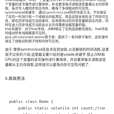
个变量的读写操作进行重排序，并且要求每次读取该变量都从主内存获
取，每次写入都同步到主内存，确保了多线程间的可见性。
synchronized关键字
：通过
同步块或方法，不仅保证
synchronized
了在同一时刻只有一个线程访问临界区，而且还隐含地包含了内存可见
性，即在同步块或方法结束时，会将修改过的共享变量刷回主内存，同
时在进入同步块或方法前会从主内存重新加载变量的值。
final关键字
：对于final字段，JMM保证了在构造函数完成后，final字段
的值对所有线程都是可见的。
java.util.concurrent.atomic原子类
：提供了一系列原子操作，这些操作
保证了线程间的原子性和内存可见性。
由于 使用
synchronized还会涉及到加锁,以及解锁的时间消耗,这里
就不过多的介绍,这里最主要介绍的是volatile关键字.
禁止JVM和
CPU对这个变量的读写操作进行重排序，并且要求每次读取该变
量都从主内存获取,这样就可以避免内存可见性问题了,
5.具体用法