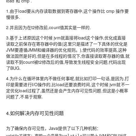
load 和
cmp .
1.由于
load要从内存读取数据到寄存器中,这个操作比
cmp 操作要
慢很多.
2.并且因为在t2修改前,count值其实是一样的.
3.基于上述原因这个时候 jvm就直接将load这个操作,优化成直接
读取之前保存在寄存器中的值(这里只是描述了一下具体的优化是
JVM要遵循
JMM和编译器的优化规则
。
),使代码的效率提高,这种
做法固然是好的,但是在多线程的情况下,你直接读取寄存器的值,就
读取不到count被t2修改后的值,导致发生线程安全问题,代码出现
了BUG.
4.为什么在循环体里内不做任何事呢,就比如打印一句话,是因为,打
印是需要进行I/O操作的,比load还要浪费时间,这个时候 jvm就不一
定优化load过程了,虽然还是会产生内存可见性问题,但这是小概率
问题了,不易于观察.
4.如何解决内存可见性问题
为了确保内存可见性，Java提供了以下几种机制：
volatile关键字
：声明一个变量为
可以禁止JVM和CPU对这
volatile