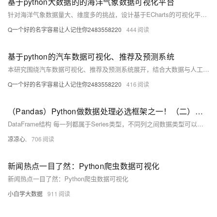
基于python大数据的的海洋气象数据可视化平台
针对海洋气象数据量大、维度多的挑战，设计基于ECharts的可视化平台，结合Python、Django与MySQL，实现数据高效展示与交互分析，提升科研与决策效率。
Q一个好的名字容易让人记住你2483558220
444
基于python的汽车数据可视化、推荐及预测系统
本研究围绕汽车数据可视化、推荐及预测系统展开，结合大数据与人工智能技术，旨在提升用户体验与市场竞争力。内容涵盖研究背景、意义、相关技术如 Python、ECharts、协同过滤及随机森林回归等，探讨如何挖掘汽车数据价值，实现个性化推荐与智能预测，为汽车行业智能化发展提供支持。
Q一个好的名字容易让人记住你2483558220
416
（Pandas）Python做数据处理必选框架之一！（二）：附带案例分析；刨析DataFrame结构和其属性；学会访问具体元素；判断元素是否存在；元素求和、求标准值、方差、去重、删除、排序...
DataFrame结构 每一列都属于Series类型，不同列之间数据类型可以不一样，但同一列的值类型必须一致。 DataFrame拥有一个总的 idx记录列，该列记录了每一行的索引 在DataFrame中，若列之间的元素个数不匹配，且使用Series填充时，在DataFrame里空值会显示为NaN；当列之间元素个数不匹配，并且不使用Series填充，会报错。在指定了index 属性显示情况下，会按照index的位置进行排序，默认是 [0,1,2,3,...] 从0索引开始正序排序行。
凉凉心.
706
新闻热点一目了然：Python爬虫数据可视化
新闻热点一目了然：Python爬虫数据可视化
小白学大数据
911