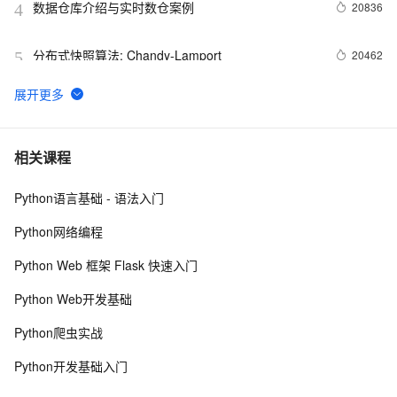
数据仓库介绍与实时数仓案例
20836
4
分布式快照算法: Chandy-Lamport
20462
5
MaxCompute执行作业慢的原因排查
19324
6
独家专访阿里集团副总裁贾扬清：我为什么选择加入
14948
7
相关课程
阿里巴巴？
Python语言基础 - 语法入门
【玩转数据系列六】文本分析算法实现新闻自动分类
14940
8
Python网络编程
干货：解码OneData，阿里的数仓之路。
14232
9
Python Web 框架 Flask 快速入门
如何轮播 DataV 大屏
14229
10
Python Web开发基础
Python爬虫实战
Python开发基础入门