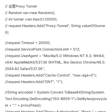
// 设置Proxy Tunnel
// Random ran=new Random();
// int tunnel =ran.Next(1,10000);
// request.Headers.Add("Proxy-Tunnel", String.valueOf(tunne
l));
//request.Timeout = 20000;
//request.ServicePoint.ConnectionLimit = 512;
//request.UserAgent = "Mozilla/5.0 (Windows NT 6.3; Win64;
x64) AppleWebKit/537.36 (KHTML, like Gecko) Chrome/48.0.
2564.82 Safari/537.36";
//request.Headers.Add("Cache-Control", "max-age=0");
//request.Headers.Add("DNT", "1");
//String encoded = System.Convert.ToBase64String(System.
Text.Encoding.GetEncoding("ISO-8859-1").GetBytes(proxyUs
er + ":" + proxyPass));
//request.Headers.Add("Proxy-Authorization", "Basic " + enco