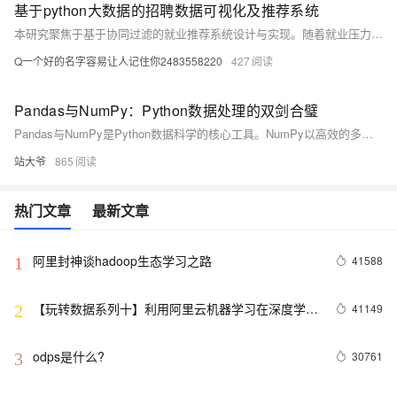
基于python大数据的招聘数据可视化及推荐系统
本研究聚焦于基于协同过滤的就业推荐系统设计与实现。随着就业压力增大和信息技术发展，传统求职方式面临挑战。通过分析用户行为与职位特征，协同过滤技术可实现个性化职位推荐，提升求职与招聘效率。研究涵盖系统架构、数据采集、算法实现及可视化展示，旨在优化就业匹配，促进人才与岗位精准对接，助力就业市场智能化发展。
Q一个好的名字容易让人记住你2483558220
427
Pandas与NumPy：Python数据处理的双剑合璧
Pandas与NumPy是Python数据科学的核心工具。NumPy以高效的多维数组支持数值计算，适用于大规模矩阵运算；Pandas则提供灵活的DataFrame结构，擅长处理表格型数据与缺失值。二者在性能与功能上各具优势，协同构建现代数据分析的技术基石。
站大爷
865
热门文章
最新文章
阿里封神谈hadoop生态学习之路
41588
1
【玩转数据系列十】利用阿里云机器学习在深度学习
41149
2
框架下实现智能图片分类
odps是什么?
30761
3