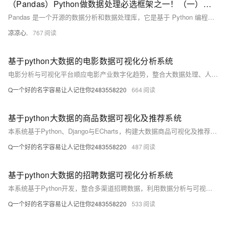
（Pandas）Python做数据处理必选框架之一！（一）：介绍Pandas中的两个数据结构；刨析Series：如何访问数据；数据去重、取众数、总和、标准差、方差、平均值等；判断缺失值、获取索引...
Pandas 是一个开源的数据分析和数据处理库，它是基于 Python 编程语言的。 Pandas 提供了易于使用的数据结构和数据分析工具，特别适用于处理结构化数据，如表格型数据（类似于Excel表格）。 Pandas 是数据科学和分析领域中常用的工具之一，它使得用户能够轻松地从各种数据源中导入数据，并对数据进行高效的操作和分析。 Pandas 主要引入了两种新的数据结构：Series 和 DataFrame。
凉凉心.
767
基于python大数据的电影数据可视化分析系统
电影分析与可视化平台顺应电影产业数字化趋势，整合大数据处理、人工智能与Web技术，实现电影数据的采集、分析与可视化展示。平台支持票房、评分、观众行为等多维度分析，助力行业洞察与决策，同时提供互动界面，增强观众对电影文化的理解。技术上依托Python、MySQL、Flask、HTML等构建，融合数据采集与AI分析，提升电影行业的数据应用能力。
Q一个好的名字容易让人记住你2483558220
664
基于python大数据的商品数据可视化及推荐系统
本系统基于Python、Django与ECharts，构建大数据商品可视化及推荐平台。通过爬虫获取商品数据，利用可视化技术呈现销售趋势与用户行为，结合机器学习实现个性化推荐，助力电商精准营销与用户体验提升。
Q一个好的名字容易让人记住你2483558220
487
基于python大数据的招聘数据可视化分析系统
本系统基于Python开发，整合多渠道招聘数据，利用数据分析与可视化技术，助力企业高效决策。核心功能包括数据采集、智能分析、可视化展示及权限管理，提升招聘效率与人才管理水平，推动人力资源管理数字化转型。
Q一个好的名字容易让人记住你2483558220
533