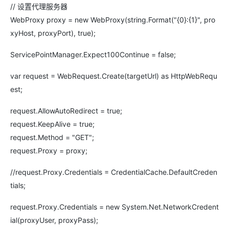
// 设置代理服务器
WebProxy proxy = new WebProxy(string.Format("{0}:{1}", pro
xyHost, proxyPort), true);
ServicePointManager.Expect100Continue = false;
var request = WebRequest.Create(targetUrl) as HttpWebRequ
est;
request.AllowAutoRedirect = true;
request.KeepAlive = true;
request.Method = "GET";
request.Proxy = proxy;
//request.Proxy.Credentials = CredentialCache.DefaultCreden
tials;
request.Proxy.Credentials = new System.Net.NetworkCredent
ial(proxyUser, proxyPass);