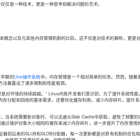
不仅仅是一种技术，更是一种思考和解决问题的艺术。
AI 应用
10分钟微调：让0.6B模型媲美235B模
多模态数据信
型
依托云原生高可用架构,实现Dify私有化部署
用1%尺寸在特定领域达到大模型90%以上效果
一个 AI 助手
超强辅助，Bol
源、基本概念以及与其他内存管理机制的比较。这不仅是对技术的解析，更是
即刻拥有 DeepSeek-R1 满血版
在企业官网、通讯软件中为客户提供 AI 客服
多种方案随心选，轻松解锁专属 DeepSeek
在早期的
Unix操作系统
中，内存管理是一个相对简单的任务。然而，随着
方法暴露出了诸多限制和性能瓶颈。
是对环境的持续超越。” Linux内核开发者们意识到，为了提升系统性能
内存分配和回收的基本需求，还要优化缓存利用，减少内存碎片，提升系
当系统需要新对象时，可以迅速从Slab Cache中获取，避免了频繁的
制通过维护对象大小相同的缓存来减少内存碎片，进一步提升了内存使用
分配器到后来的SLUB和SLOB分配器，每一次更新都是对原有机制的优化
追求，也体现了开源社区合作、创新的精神。