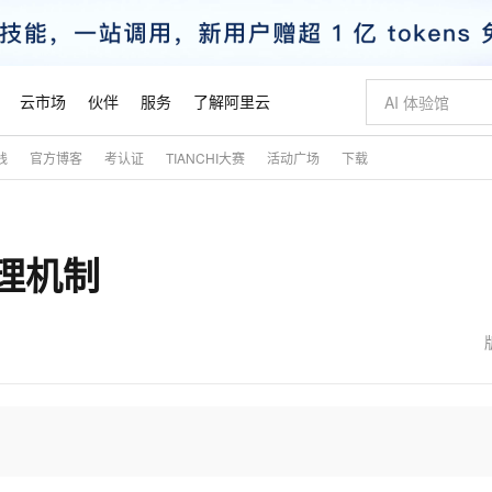
云市场
伙伴
服务
了解阿里云
践
官方博客
考认证
TIANCHI大赛
活动广场
下载
AI 特惠
数据与 API
成为产品伙伴
企业增值服务
最佳实践
价格计算器
AI 场景体
基础软件
产品伙伴合
阿里云认证
市场活动
配置报价
大模型
自助选配和估算价格
新方式
睿译宝，AI翻译排版一步到位
智启 AI 普惠权益
产品生态集成认证中心
企业支持计划
云上春晚
域名与网站
千问官方 MaaS 平台，为开发者和 Agent 而生，新用户赠送 1 亿 + tokens 额度
Qwen Aud
AI Coding
阿里云Maa
2026 阿里云
云服务器 E
为企业打
数据集
Windows
大模型认证
模型
NEW
NEW
管理机制
交付可用成果
值低价云产品抢先购
上传文档即自动完成翻译和格式还原
至高享 1亿+免费 tokens，加速 Al 应用落地
提供智能易用的域名与建站服务
智能编程，一键
安全可靠、
产品生态伙伴
专家技术服务
云上奥运之旅
弹性计算合作
阿里云中企出
手机三要素
宝塔 Linux
全部认证
价格优势
有专属领域专家
GLM-5.2：长任务时代开源旗舰模型
阿里云 OPC 创新助力计划
千问大模型
即刻拥有 DeepS
AI 电商营销
对象存储 O
大模型
产品生态伙伴工作台
企业增值服务台
云栖战略参考
云存储合作计
云栖大会
身份实名认证
CentOS
训练营
推动算力普惠，释放技术红利
最高返9万
多领域专家智能体,一键组建 AI 虚拟交付团队
快速构建应用程序和网站，即刻迈出上云第一步
至高百万元 Token 补贴，加速一人公司成长
多元化、高性能、安全可靠的大模型服务
真正可用的 1M 上下文,一次完成代码全链路开发
轻松解锁专属 Dee
从图文生成到
云上的中国
数据库合作计
活动全景
短信
Docker
图片和
站式影视创作平台
Hermes Agent，打造自进化智能体
Token Plan 模型订阅计划
数字证书管理服务（原SSL证书）
5 分钟轻松部署
AI 广告创作
无影云电脑
企业成长
NEW
信息公告
看见新力量
云网络合作计
OCR 文字识别
JAVA
证享300元代金券
可视化编排打通从文字构思到成片全链路闭环
全托管，含MySQL、PostgreSQL、SQL Server、MariaDB多引擎
自主进化，持久记忆，越用越聪明
Qwen3.8-Max 首发尝鲜，限时加量 10 倍，夜间低至2折
实现全站HTTPS，呈现可信的WEB访问
图文、视频一
随时随地安
魔搭 Mode
Kimi-K3
HappyHors
NEW
loud
服务实践
官网公告
金融模力时刻
Salesforce O
版
发票查验
全能环境
Claude Code + GStack 打造工程团队
千问办公，限时限量积分加倍
Qoder
低代码高效构
AI 建站
短信服务
型
NEW
作计划
Kimi 最新旗舰模型，长程编程与推理利器
让文字生成流
计划
创新中心
魔搭 ModelSc
健康状态
理服务
让AI从“聊天伙伴”进化为能干活的“数字员工”
安装技能 GStack，拥有专属 AI 工程团队
你的AI工作搭子，覆盖日常办公高频场景
面向真实软件的智能体编程平台
0 代码专业建
客户案例
天气预报查询
操作系统
态合作计划