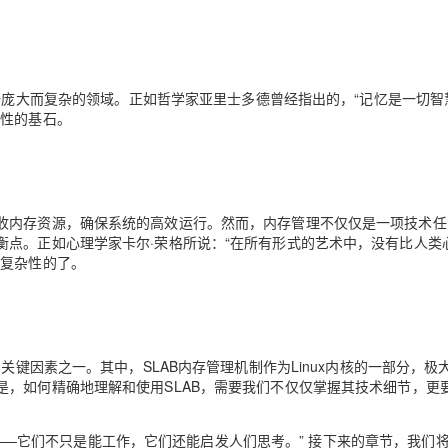
Deepseek-v4-pro
HappyHors
同享
万小智 AI 建站低至 15元/月
Qoder CN
AI 短剧/漫剧
云原生数据库 
快递物流查询
WordPress
成为服务伙
高校合作
点，立即开启云上创新
覆盖公网/内网、递归/权威、移动APP等全场景解析服务
送.CN域名，送备案服务码
基于千问大模型等，支持代码智能生成、研发智能问答
AI助力短剧
态智能体模型
旗舰 MoE 大模型，百万上下文与顶尖推理能力
图生视频，流
Ubuntu
服务生态伙伴
云工开物
企业应用
Works
Night Plan 支持 Qwen 3.8-Max
云原生大数据计算服务 MaxCompute
AI 办公
容器服务 Kub
NEW
GLM-5.2
Wan2.7-T
Red Hat
庞大而复杂的领域。正如哲学家亚里士多德曾经指出的，“记忆是一切智
30+ 款产品免费体验
Data Agent 驱动的一站式 Data+AI 开发治理平台
夜间 5 折，Qwen/Meoo/TokenPlan 客户专享
面向分析的企业级SaaS模式云数据仓库
AI智能应用
提供一站式管
科研合作
视觉 Coding、空间感知、多模态思考等全面升级
1M上下文，专为长程任务能力而生
定性的基石。
ERP
堂（旗舰版）
SUSE
智能客服
CRM
防护产品
2个月
自动承接线索
建站小程序
OA 办公系统
AI 应用构建
大模型原生
收内存资源，确保系统的高效运行。然而，内存管理不仅仅是一项技术任
力提升
财税管理
模板建站
Qoder
大模型服务平台百炼-应用模版
HOT
NEW
衡点。正如心理学家卡尔·荣格所说：“在所有形式的艺术中，没有比人类
面向真实软件
个人版上线、团队版降价；千问3.8-Max首发发尝鲜
丰富多元化的应用模版和解决方案
种复杂性的了。
400电话
定制建站
万有无界
大模型服务平台百炼-智能体
方案
广告营销
模板小程序
的模型效果
灵活可视化地构建企业级 Agent
定制小程序
秒悟
人工智能平台 PAI
关键因素之一。其中，SLAB内存管理机制作为Linux内核的一部分，极
APP 开发
云端极速 AI 
新一代 AI 视频生成模型，深度适配广告营销等场景
AI Native 的算法工程平台，一站式完成建模、训练、推理服务部署
，如何精确地理解和使用SLAB，需要我们不仅仅掌握其技术细节，更
建站系统
深度的——它们不只是能工作，它们还能启发人们思考。” 接下来的章节，我们