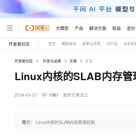
大模型
产品
解决方案
权益
定价
开发者社区
首页
模型体验
探索云世界
问产品
动手实
大模型
产品
解决方案
权益
定价
云市场
伙伴
服务
了解阿里云
精选产品
精选解决方案
普惠上云
产品定价
精选商城
成为销售伙伴
售前咨询
为什么选择阿里云
千问AI平台
开发者社区
开发与运维
文章
正文
了解云产品的定价详情
大模型服务平台百炼
千问办公，解锁你的工作
普惠上云 官方力荐
分销伙伴
在线服务
网站建设
什么是云计算
大
Linux内核的SLAB内存
大模型服务与应用平台
企业级Agent产品，直接
云服务器38元/年起，超
咨询伙伴
多端小程序
技术领先
云上成本管理
售后服务
轻量应用服务器
Agency Agents：拥
官方推荐返现计划
大模型
精选产品
精选解决方案
Salesforce 国际版订阅
稳定可靠
管理和优化成本
推荐新用户得奖励，单订单
销售伙伴合作计划
2024-03-27
1361
发布于黑龙江
自助服务
友盟天域
安全合规
人工智能与机器学习
AI
文本生成
云数据库 RDS
HappyHorse 打造一
云工开物
无影生态合作计划
在线服务
观测云
分析师报告
高校专属算力普惠，学生认
计算
互联网应用开发
Qwen3.8-Max
HOT
Salesforce On Alibaba C
工单服务
Tuya 物联网平台阿里云
研究报告与白皮书
人工智能平台 PAI
快速拥有专属 OpenClaw
简介：
Linux内核的SLAB内存管理机制
大模
Consulting Partner 合
大数据
容器
智能体时代全能旗舰模型
免费试用
短信专区
一站式AI开发、训练和推
蓝凌 OA
AI 大模型销售与服务生
现代化应用