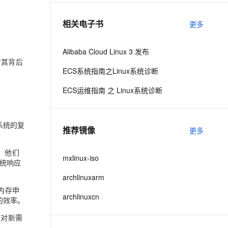
相关电子书
更多
息提取
与 AI 智能体进行实时音视频通话
从文本、图片、视频中提取结构化的属性信息
构建支持视频理解的 AI 音视频实时通话应用
Alibaba Cloud Linux 3 发布
t.diy 一步搞定创意建站
构建大模型应用的安全防护体系
对其背后
ECS系统指南之Linux系统诊断
通过自然语言交互简化开发流程,全栈开发支持
通过阿里云安全产品对 AI 应用进行安全防护
ECS运维指南 之 Linux系统诊断
系统的复
推荐镜像
更多
，他们
mxlinux-iso
统响应
archlinuxarm
内存申
archlinuxcn
的效率。
和对新需