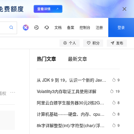
文档
备案
控制台
注册
登录
个人
积分
发布
验
作计划
器
AI 活动
专业服务
服务伙伴合作计划
开发者社区
加入我们
产品动态
服务平台百炼
阿里云 OPC 创新助力计划
热门文章
最新文章
一站式生成采购清单，支持单品或批量购买
io：打造专属 AI 语音助手
S产品伙伴计划（繁花）
峰会
CS
造的大模型服务与应用开发平台
一句话生成原生可编辑精美 PPT 文稿
AI 生产力先锋
Al MaaS 服务伙伴赋能合作
域名
博文
Careers
至高可申请百万元
Qwen3.8-Max 模型上线
开启高性价比 AI 编程新体验
弹性可伸缩的云计算服务
Qwen-Audio-3.0-Realtime 端到端实时语音角色扮演
输入一句话想法, 轻松生成专业的 PPT
先锋实践拓展 AI 生产力的边界
Token 补贴，五大权
计划
海大会
伙伴信用分合作计划
商标
问答
社会招聘
从 JDK 9 到 19，认识一个新的 Java 
9
益加速 OPC 成功
eek-V4-Pro
SS
一键部署幻兽帕鲁游戏服务器
飞天发布时刻
HOT
Open Search 向量检索版支
划
备案
电子书
校园招聘
形态（内存篇）
pSeek-V4-Pro
视频创作，一键激活电商全链路生产力
稳定、安全、高性价比、高性能的云存储服务
一键购买专属联机服务器，轻松开启游戏
所见，即是所愿
持视频检索 Pipeline 功能
更多支持
Volatility3内存取证工具使用详解
19
版权
划
公司注册
镜像站
视频生成
语音识别与合成
专属 QwenPaw
漫剧工坊：一站式动画创作平台
AI 实训营
HOT
应用身份服务 (IDaaS)
阿里云白嫖学生服务器30元2核2G运
8
合作伙伴培训与认证
划
上云迁移
站生成，高效打造优质广告素材
全接入的云上超级电脑
从聊天伙伴进化为能主动干活的本地数字员工
快速生产连贯的高质量长漫剧
从基础到进阶，Agent 创客手把手教你
OpenClaw 管理能力上线
行内存14天
lScope
我要反馈
e-1.1-T2V
Qwen3-TTS-Flash
计算机基础-------硬盘、内存、cpu的
8
查询合作伙伴
n Alibaba Cloud ISV 合作
代维服务
建企业门户网站
10 分钟搭建微信、支付宝小程序
MaxCompute MaxFrame 提
理解
畅细腻的高质量视频
离线语音合成大模型，多语言方言自适应，低延迟高稳定
创新加速
8k字详解整型(int)/字符型(char)/浮点
ope
登录合作伙伴管理后台
9
我要建议
站，无忧落地极速上线
以可视化方式快速构建移动和 PC 门户网站
国内短信简单易用，安全可靠，秒级触达，全球覆盖200+国家和地区。
高效部署网站，快速应用到小程序
供自动弹性内存功能
型(float)/有符号(signed)/无符号