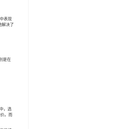
中表现
地解决了
别是在
中，选
代价。而