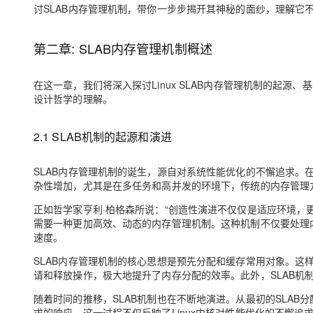
大模型解决方案
讨SLAB内存管理机制，带你一步步揭开其神秘的面纱，理解它
迁移与运维管理
快速部署 Dify，高效搭建 
第二章: SLAB内存管理机制概述
专有云
10 分钟在聊天系统中增加
在这一章，我们将深入探讨Linux SLAB内存管理机制的起
设计哲学的理解。
2.1 SLAB机制的起源和演进
SLAB内存管理机制的诞生，源自对系统性能优化的不懈追求。
杂性增加，尤其是在多任务和高并发的环境下，传统的内存管理
正如哲学家亨利·柏格森所说：“创造性演进不仅仅是适应环境，更
需要一种更加高效、动态的内存管理机制。这种机制不仅要处理
速度。
SLAB内存管理机制的核心思想是预先分配和缓存常用对象。这样，
请和释放操作，极大地提升了内存分配的效率。此外，SLAB机
随着时间的推移，SLAB机制也在不断地演进。从最初的SLAB
求的响应。这一过程不仅反映了Linux内核对性能优化的不懈