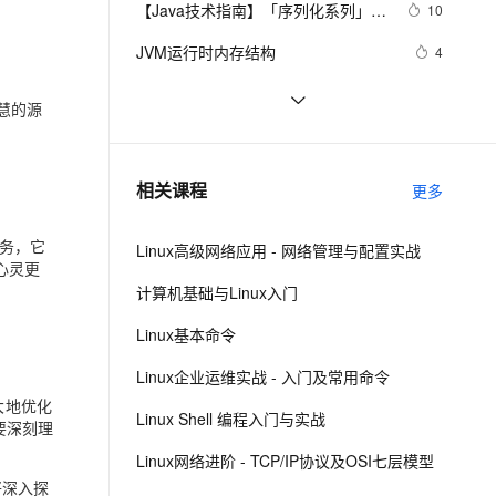
安全
【Java技术指南】「序列化系列」深
我要投诉
e-1.1-I2V
Cosyvoice-V3-Flash
10
PolarDB
上云场景组合购
Milvus 弹性伸缩功能新增节
(unsigned)数据在内存中的存储【程
伴
入挖掘FST快速序列化压缩内存的利
漫剧创作，剧本、分镜、视频高效生成
100%兼容MySQL、PostgreSQL，兼容Oracle，支持集中和分布式
覆盖90%+业务场景，专享组合折扣价
点支持范围
畅自然，细节丰富
高表现力语音合成大模型，语音克隆听感自然
序员内功修炼/C语言】
VPN
JVM运行时内存结构
4
器的特性和原理 
ernetes 版 ACK
云聚AI 严选权益
AI 原生数据库服务发布
SSL 证书
在IE下的JS编程需注意的内存释放问
7
2V
Fun-ASR
慧的源
，一键激活高效办公新体验
理容器应用的 K8s 服务
精选AI产品，从模型到应用全链提效
Agent 数据网关
题
文戏情感细腻自然，动作戏激烈拳拳到肉，实现更强表演能力
支持中英文自由切换，具备更强的噪声鲁棒性
堡垒机
动态内存和智能指针
548
AI 用量加速计划
云原生数据库 PolarDB
防火墙
、识别商机，让客服更高效、服务更出色。
带你读《Elastic Stack 实战手册》之
新老同享，达量后返
Agentic Database 发布
9
相关课程
更多
84：——4.3.3.Elasticsearch 性能优
主机安全
应用
化之内存和熔断浅析（上）
务，它
Linux高级网络应用 - 网络管理与配置实战
千问办公
NEW
心灵更
AI 应用及服务市场
的智能体编程平台
一站式AI生产力平台
计算机基础与Linux入门
AI 应用
伶鹊
Linux基本命令
企业级人与Agent协作平台，接入和调度多个数字员工
智能客服平台，对话机器人、对话分析、智能外呼
大模型
Linux企业运维实战 - 入门及常用命令
大模型服务平台百炼 - 全妙
自然语言处理
大地优化
Linux Shell 编程入门与实战
应用创作平台
多模态内容创作工具，已接入 DeepSeek
要深刻理
数据标注
Linux网络进阶 - TCP/IP协议及OSI七层模型
机器学习
将深入探