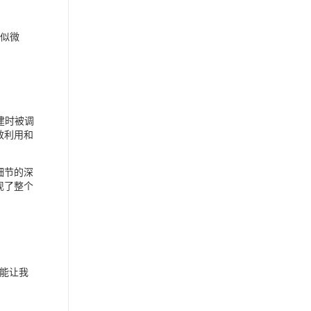
看似微
创建时被调
效利用和
细节的深
现了整个
也能让我