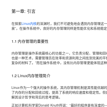
存储
天池大赛
Qwen3.7-Plus
云解析DNS
解决方案免费试用 新老
电子合同
最高领取价值200元试用
能看、能想、能动手的多模
安全
网络与CDN
第一章: 引言
AI 算法大赛
畅捷通
大数据开发治理平台 Data
AI 产品 免费试用
网络
安全
云开发大赛
Qwen3-VL-Plus
Tableau 订阅
在探索
Linux内核
的深渊时，我们不可避免地会遇到内存管理这一
1亿+ 大模型 tokens 和 
泉”，在操作系统中，良好的内存管理同样是性能优化和系统稳
可观测
入门学习赛
中间件
AI空中课堂在线直播课
云防火墙
140+云产品 免费试用
上云与迁云
云原生的云上边界网络安全
产品新客免费试用，最长1
数据库
1.1 内存管理的重要性
生态解决方案
大模型服务
企业出海
大模型ACA认证体验
大数据计算
内存管理是操作系统最核心的功能之一，它负责分配、管理和回
助力企业全员 AI 认知与能
行业生态解决方案
千问AI平台-Token Plan
政企业务
也是一种艺术，需要管理员在效率和资源利用之间找到完美的平
媒体服务
复杂的材料了。”而在操作系统中，没有比内存管理更能体现这
开发者生态解决方案
企业服务与云通信
千问AI平台-模型体验
AI 开发和 AI 应用解决
1.2 Linux内存管理简介
在线体验全尺寸、多种模态
域名与网站
Happy 系列大模型
Linux作为一个强大的操作系统，其内存管理机制是其性能优越的
终端用户计算
了内存的分配和回收过程，提高了系统的响应速度和稳定性。但是
解其设计哲学和背后的思考逻辑。
Serverless
正如计算机科学家Donald Knuth所说：“最好的程序是有
开发工具