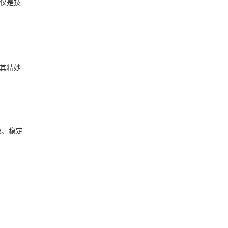
仅是技
过其精妙
效、稳定