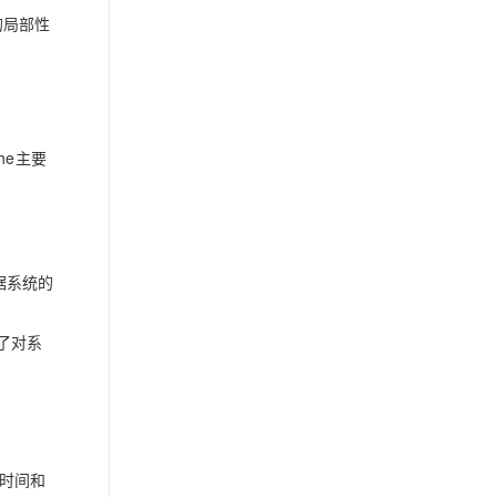
的局部性
he主要
根据系统的
现了对系
。
理时间和