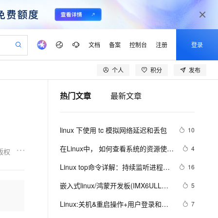
文档
备案
控制台
注册
登录
个人
积分
发布
验
作计划
器
AI 活动
专业服务
服务伙伴合作计划
开发者社区
加入我们
产品动态
服务平台百炼
阿里云 OPC 创新助力计划
热门文章
最新文章
一站式生成采购清单，支持单品或批量购买
可编辑精美 PPT 文稿
S产品伙伴计划（繁花）
峰会
CS
造的大模型服务与应用开发平台
Agency Agents：拥有专属领域专家
AI 生产力先锋
Al MaaS 服务伙伴赋能合作
域名
博文
Careers
PolarDB Agentic Database
至高可申请百万元
 轻松生成专业的 PPT
开启高性价比 AI 编程新体验
弹性可伸缩的云计算服务
先锋实践拓展 AI 生产力的边界
发布
多领域专家智能体,一键组建 AI 虚拟交付团队
Token 补贴，五大权
计划
海大会
伙伴信用分合作计划
商标
问答
社会招聘
linux 下使用 tc 模拟网络延迟和丢包
10
益加速 OPC 成功
帕鲁游戏服务器
SS
HappyHorse 打造一站式影视创作平台
飞天发布时刻
HOT
秒悟 Meoo CLI 支持一键部
划
备案
电子书
校园招聘
联机服务器，轻松开启游戏
视频创作，一键激活电商全链路生产力
稳定、安全、高性价比、高性能的云存储服务
所见，即是所愿
署项目至阿里云账号
可视化编排打通从文字构思到成片全链路闭环
更多支持
在Linux中， 如何查看系统的资源使用
4
版权
划
公司注册
镜像站
视频生成
语音识别与合成
情况？
 智能体与工作流应用
漫剧工坊：一站式动画创作平台
AI 实训营
Flink OSS 支持
Linux top命令详解：持续监听进程运
16
合作伙伴培训与认证
划
上云迁移
站生成，高效打造优质广告素材
全接入的云上超级电脑
通过阿里云百炼高效搭建AI应用,助力高效开发
快速生产连贯的高质量长漫剧
从基础到进阶，Agent 创客手把手教你
AssumeRole 角色自定义
行状态
lScope
我要反馈
e-1.1-T2V
Qwen3-TTS-Flash
嵌入式linux/鸿蒙开发板(IMX6ULL）
5
查询合作伙伴
n Alibaba Cloud ISV 合作
代维服务
建企业门户网站
10 分钟搭建微信、支付宝小程序
百炼 Qwen3.7-Flash 系列模
开发（三十四）Linux系统对中断的处
畅细腻的高质量视频
离线语音合成大模型，多语言方言自适应，低延迟高稳定
创新加速
Linux:关机&重启操作+用户登录和注
ope
登录合作伙伴管理后台
7
我要建议
站，无忧落地极速上线
以可视化方式快速构建移动和 PC 门户网站
国内短信简单易用，安全可靠，秒级触达，全球覆盖200+国家和地区。
高效部署网站，快速应用到小程序
型发布
理（下）
销+添加用户+指定/修改密码+删除用