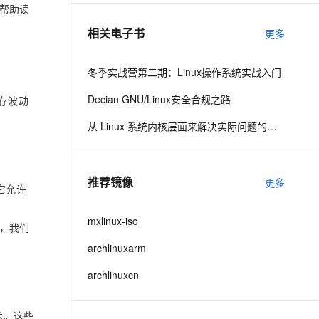
帮助读
相关电子书
更多
息提取
与 AI 智能体进行实时音视频通话
从文本、图片、视频中提取结构化的属性信息
构建支持视频理解的 AI 音视频实时通话应用
冬季实战营第二期：Linux操作系统实战入门
t.diy 一步搞定创意建站
构建大模型应用的安全防护体系
Decian GNU/Linux安全合规之路
通过自然语言交互简化开发流程,全栈开发支持
通过阿里云安全产品对 AI 应用进行安全防护
存波动
从 Linux 系统内核层面来解决实际问题的实战经验
推荐镜像
更多
，它允许
mxlinux-iso
，我们
archlinuxarm
archlinuxcn
等技术。这些