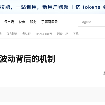
云市场
伙伴
服务
了解阿里云
践
官方博客
考认证
TIANCHI大赛
活动广场
下载
AI 特惠
数据与 API
成为产品伙伴
企业增值服务
最佳实践
价格计算器
AI 场景体
基础软件
产品伙伴合
阿里云认证
市场活动
配置报价
大模型
自助选配和估算价格
步到位
智启 AI 普惠权益
产品生态集成认证中心
企业支持计划
云上春晚
域名与网站
Qwen Audio：打造专属 AI 语音助手
千问官方 MaaS 平台，为开发者和 Agent 而生，新用户赠送 1 亿 + tokens 额度
一句话生成原生
AI Coding
阿里云Maa
2026 阿里云
云服务器 E
为企业打
数据集
Windows
大模型认证
模型
NEW
NEW
常波动背后的机制
格式还原
值低价云产品抢先购
至高享 1亿+免费 tokens，加速 Al 应用落地
提供智能易用的域名与建站服务
Qwen-Audio-3.0-Realtime 端到端实时语音角色扮演
输入一句话想法,
智能编程，一键
安全可靠、
产品生态伙伴
专家技术服务
云上奥运之旅
弹性计算合作
阿里云中企出
手机三要素
宝塔 Linux
全部认证
价格优势
开源旗舰模型
即刻拥有 DeepSeek-V4-Pro
阿里云 OPC 创新助力计划
千问大模型
一键部署幻兽
AI 电商营销
对象存储 O
大模型
产品生态伙伴工作台
企业增值服务台
云栖战略参考
云存储合作计
云栖大会
身份实名认证
CentOS
训练营
推动算力普惠，释放技术红利
最高返9万
真正可用的 1M 上下文,一次完成代码全链路开发
快速构建应用程序和网站，即刻迈出上云第一步
轻松解锁专属 DeepSeek-V4-Pro
至高百万元 Token 补贴，加速一人公司成长
多元化、高性能、安全可靠的大模型服务
一键购买专属
从图文生成到
云上的中国
数据库合作计
活动全景
短信
Docker
图片和
自进化智能体
5 分钟轻松部署专属 QwenPaw
Token Plan 模型订阅计划
数字证书管理服务（原SSL证书）
高效搭建 AI
AI 广告创作
无影云电脑
企业成长
NEW
HOT
信息公告
看见新力量
云网络合作计
OCR 文字识别
JAVA
越聪明
证享300元代金券
全托管，含MySQL、PostgreSQL、SQL Server、MariaDB多引擎
Qwen3.8-Max 首发尝鲜，限时加量 10 倍，夜间低至2折
实现全站 HTTPS，呈现可信的 Web 访问
从聊天伙伴进化为能主动干活的本地数字员工
图文、视频一
随时随地安
魔搭 Mode
Kimi-K3
HappyHors
NEW
loud
服务实践
官网公告
金融模力时刻
Salesforce O
版
发票查验
全能环境
Claude Code + GStack 打造工程团队
千问办公，限时限量积分加倍
Qoder
低代码高效构
AI 建站
短信服务
型
NEW
作计划
Kimi 最新旗舰模型，长程编程与推理利器
让文字生成流
计划
创新中心
魔搭 ModelSc
健康状态
理服务
让AI从“聊天伙伴”进化为能干活的“数字员工”
安装技能 GStack，拥有专属 AI 工程团队
你的AI工作搭子，覆盖日常办公高频场景
面向真实软件的智能体编程平台
0 代码专业建
客户案例
天气预报查询
操作系统
态合作计划