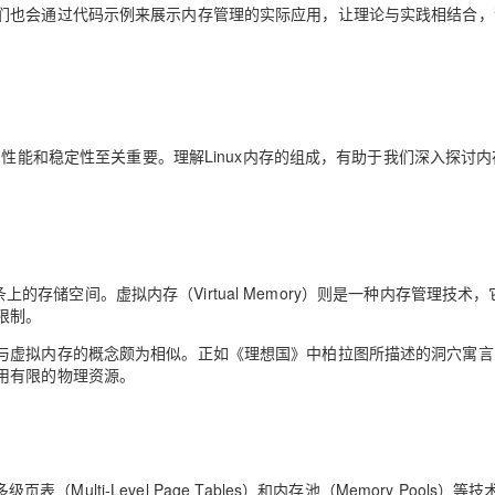
们也会通过代码示例来展示内存管理的实际应用，让理论与实践相结合，
AI 应用
10分钟微调：让0.6B模型媲美235B模
多模态数据信
型
依托云原生高可用架构,实现Dify私有化部署
用1%尺寸在特定领域达到大模型90%以上效果
一个 AI 助手
超强辅助，Bol
即刻拥有 DeepSeek-R1 满血版
在企业官网、通讯软件中为客户提供 AI 客服
性能和稳定性至关重要。理解Linux内存的组成，有助于我们深入探讨内
多种方案随心选，轻松解锁专属 DeepSeek
存条上的存储空间。虚拟内存（Virtual Memory）则是一种内存管理技术
限制。
与虚拟内存的概念颇为相似。正如《理想国》中柏拉图所描述的洞穴寓言
用有限的物理资源。
了多级页表（Multi-Level Page Tables）和内存池（Memory Pools）