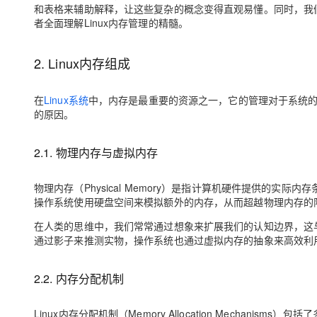
大模型解决方案
和表格来辅助解释，让这些复杂的概念变得直观易懂。同时，我
者全面理解Linux内存管理的精髓。
迁移与运维管理
快速部署 Dify，高效搭建 
专有云
2. Linux内存组成
10 分钟在聊天系统中增加
在
Linux系统
中，内存是最重要的资源之一，它的管理对于系统的
的原因。
2.1. 物理内存与虚拟内存
物理内存（Physical Memory）是指计算机硬件提供的实际内
操作系统使用硬盘空间来模拟额外的内存，从而超越物理内存的
在人类的思维中，我们常常通过想象来扩展我们的认知边界，这
通过影子来推测实物，操作系统也通过虚拟内存的抽象来高效利
2.2. 内存分配机制
Linux内存分配机制（Memory Allocation Mechanisms）包括