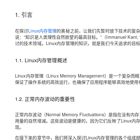
存储
天池大赛
Qwen3.7-Plus
云解析DNS
解决方案免费试用 新老
电子合同
最高领取价值200元试用
能看、能想、能动手的多模
安全
网络与CDN
1. 引言
AI 算法大赛
畅捷通
大数据开发治理平台 Data
AI 产品 免费试用
网络
安全
云开发大赛
Qwen3-VL-Plus
Tableau 订阅
在探讨
Linux内存管理
的奥秘之前，让我们先暂时放下技术的复杂
1亿+ 大模型 tokens 和 
说：“知识是人类理性自然欲望的最高目标。”（Immanuel Kant, “
可观测
入门学习赛
中间件
AI空中课堂在线直播课
讨的技术领域。Linux内存管理的知识，就是我们今天追求的目
云防火墙
140+云产品 免费试用
上云与迁云
云原生的云上边界网络安全
产品新客免费试用，最长1
数据库
生态解决方案
大模型服务
1.1. Linux内存管理概述
企业出海
大模型ACA认证体验
大数据计算
助力企业全员 AI 认知与能
行业生态解决方案
千问AI平台-Token Plan
政企业务
Linux内存管理（Linux Memory Management）
媒体服务
保证了操作系统的高效运行，也确保了应用程序能够高效地使用
开发者生态解决方案
企业服务与云通信
千问AI平台-模型体验
AI 开发和 AI 应用解决
1.2. 正常内存波动的重要性
在线体验全尺寸、多种模态
域名与网站
Happy 系列大模型
正常内存波动（Normal Memory Fluctuations）是指
终端用户计算
用量的自然增减。这些波动是健康的，因为它们反映了Linux
现。
Serverless
在接下来的章节中，我们将深入探讨Linux内存管理的各个组
开发工具