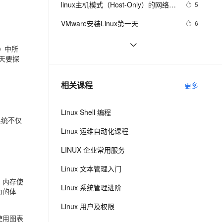
安全
linux主机模式（Host-Only）的网络配
我要投诉
e-1.1-I2V
Cosyvoice-V3-Flash
5
PolarDB
上云场景组合购
户+查询用户信息+切换用户+查询当前
伴
Qoder CN V1.7.0 发布
置
漫剧创作，剧本、分镜、视频高效生成
100%兼容MySQL、PostgreSQL，兼容Oracle，支持集中和分布式
覆盖90%+业务场景，专享组合折扣价
畅自然，细节丰富
高表现力语音合成大模型，语音克隆听感自然
用户/登录用户+用户组+修改用户的组
VPN
VMware安装Linux第一天
6
+用户组和相关文件
ernetes 版 ACK
云聚AI 严选权益
云安全中心 AI BAS 智能自动
SSL 证书
Linux运维不可不知的性能监控和调试
4
2V
Fun-ASR
》中所
，一键激活高效办公新体验
理容器应用的 K8s 服务
精选AI产品，从模型到应用全链提效
化模拟渗透攻击产品发布
工具
文戏情感细腻自然，动作戏激烈拳拳到肉，实现更强表演能力
支持中英文自由切换，具备更强的噪声鲁棒性
今天要探
堡垒机
ti processor sdk linux am335x evm 
6
AI 用量加速计划
DataWorks ChatBI 会话支持
/bin/commom.sh hacking
防火墙
、识别商机，让客服更高效、服务更出色。
Linux下可以替换运行中的程序么？
新老同享，达量后返
上传临时文件分析
6
相关课程
更多
主机安全
应用
Linux Shell 编程
千问办公
NEW
系统不仅
AI 应用及服务市场
的智能体编程平台
一站式AI生产力平台
Linux 运维自动化课程
AI 应用
伶鹊
LINUX 企业常用服务
企业级人与Agent协作平台，接入和调度多个数字员工
智能客服平台，对话机器人、对话分析、智能外呼
大模型
Linux 文本管理入门
大模型服务平台百炼 - 全妙
自然语言处理
用，内存使
Linux 系统管理进阶
应用创作平台
多模态内容创作工具，已接入 DeepSeek
力的体
数据标注
Linux 用户及权限
机器学习
使用图表