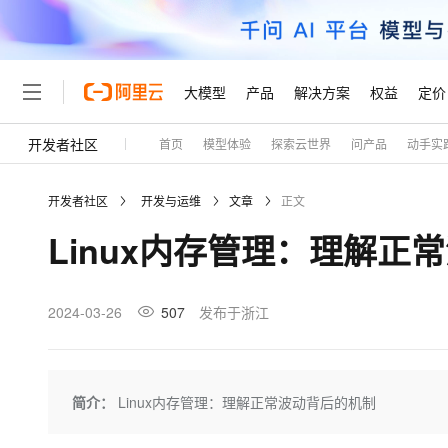
大模型
产品
解决方案
权益
定价
开发者社区
首页
模型体验
探索云世界
问产品
动手实
大模型
产品
解决方案
权益
定价
云市场
伙伴
服务
了解阿里云
精选产品
精选解决方案
普惠上云
产品定价
精选商城
成为销售伙伴
售前咨询
为什么选择阿里云
千问AI平台
开发者社区
开发与运维
文章
正文
了解云产品的定价详情
大模型服务平台百炼
睿译宝，AI翻译排版一
普惠上云 官方力荐
分销伙伴
在线服务
网站建设
什么是云计算
大
Linux内存管理：理解正
大模型服务与应用平台
上传文档即自动完成翻译和
云服务器38元/年起，超
咨询伙伴
多端小程序
技术领先
云上成本管理
售后服务
轻量应用服务器
GLM-5.2：长任务时代
官方推荐返现计划
大模型
精选产品
精选解决方案
Salesforce 国际版订阅
稳定可靠
管理和优化成本
推荐新用户得奖励，单订单
销售伙伴合作计划
2024-03-26
507
发布于浙江
自助服务
友盟天域
安全合规
人工智能与机器学习
AI
文本生成
云数据库 RDS
Hermes Agent，打造
云工开物
无影生态合作计划
在线服务
观测云
分析师报告
自主进化，持久记忆，越用
高校专属算力普惠，学生认
计算
互联网应用开发
Qwen3.8-Max
HOT
Salesforce On Alibaba C
工单服务
Tuya 物联网平台阿里云
研究报告与白皮书
人工智能平台 PAI
快速拥有专属 OpenClaw
简介：
Linux内存管理：理解正常波动背后的机制
大模
Consulting Partner 合
大数据
容器
智能体时代全能旗舰模型
免费试用
短信专区
一站式AI开发、训练和推
蓝凌 OA
AI 大模型销售与服务生
现代化应用