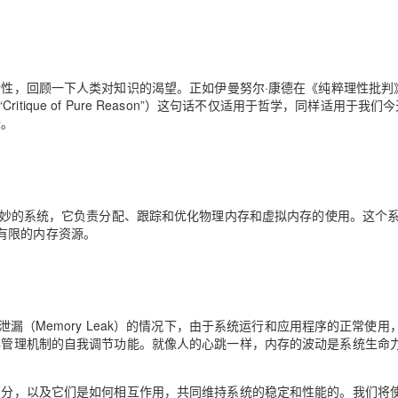
Deepseek-v4-pro
HappyHors
同享
万小智 AI 建站低至 15元/月
Qoder CN
AI 短剧/漫剧
云原生数据库 
快递物流查询
WordPress
成为服务伙
高校合作
点，立即开启云上创新
覆盖公网/内网、递归/权威、移动APP等全场景解析服务
送.CN域名，送备案服务码
基于千问大模型等，支持代码智能生成、研发智能问答
AI助力短剧
态智能体模型
旗舰 MoE 大模型，百万上下文与顶尖推理能力
图生视频，流
Ubuntu
服务生态伙伴
云工开物
企业应用
Works
Night Plan 支持 Qwen 3.8-Max
云原生大数据计算服务 MaxCompute
AI 办公
容器服务 Kub
NEW
GLM-5.2
Wan2.7-T
Red Hat
性，回顾一下人类对知识的渴望。正如伊曼努尔·康德在《纯粹理性批判
30+ 款产品免费体验
Data Agent 驱动的一站式 Data+AI 开发治理平台
夜间 5 折，Qwen/Meoo/TokenPlan 客户专享
面向分析的企业级SaaS模式云数据仓库
AI智能应用
提供一站式管
科研合作
视觉 Coding、空间感知、多模态思考等全面升级
1M上下文，专为长程任务能力而生
Critique of Pure Reason”）这句话不仅适用于哲学，同样适用于我们
ERP
堂（旗舰版）
SUSE
标。
智能客服
CRM
防护产品
2个月
自动承接线索
建站小程序
OA 办公系统
AI 应用构建
大模型原生
力提升
财税管理
模板建站
Qoder
大模型服务平台百炼-应用模版
HOT
NEW
是一个复杂而精妙的系统，它负责分配、跟踪和优化物理内存和虚拟内存的使用。这个
面向真实软件
个人版上线、团队版降价；千问3.8-Max首发发尝鲜
丰富多元化的应用模版和解决方案
有限的内存资源。
400电话
定制建站
万有无界
大模型服务平台百炼-智能体
方案
广告营销
模板小程序
的模型效果
灵活可视化地构建企业级 Agent
定制小程序
秒悟
人工智能平台 PAI
在没有内存泄漏（Memory Leak）的情况下，由于系统运行和应用程序的正常使
APP 开发
云端极速 AI 
新一代 AI 视频生成模型，深度适配广告营销等场景
AI Native 的算法工程平台，一站式完成建模、训练、推理服务部署
内存管理机制的自我调节功能。就像人的心跳一样，内存的波动是系统生命
建站系统
成部分，以及它们是如何相互作用，共同维持系统的稳定和性能的。我们将