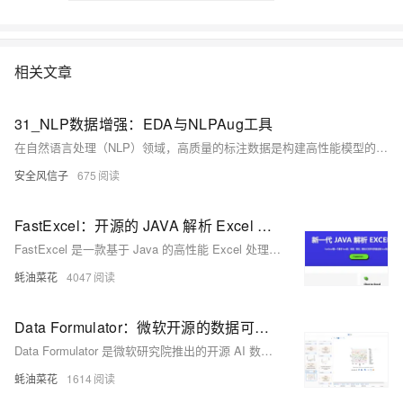
相关文章
31_NLP数据增强：EDA与NLPAug工具
在自然语言处理（NLP）领域，高质量的标注数据是构建高性能模型的基础。然而，获取大量准确标注的数据往往面临成本高昂、耗时漫长、覆盖度不足等挑战。2025年，随着大模型技术的快速发展，数据质量和多样性对模型性能的影响愈发显著。数据增强作为一种有效扩充训练样本的技术手段，正成为解决数据稀缺问题的关键策略。
安全风信子
675
FastExcel：开源的 JAVA 解析 Excel 工具，集成 AI 通过自然语言处理 Excel 文件，完全兼容 EasyExcel
FastExcel 是一款基于 Java 的高性能 Excel 处理工具，专注于优化大规模数据处理，提供简洁易用的 API 和流式操作能力，支持从 EasyExcel 无缝迁移。
蚝油菜花
4047
Data Formulator：微软开源的数据可视化 AI 工具，通过自然语言交互快速创建复杂的数据图表
Data Formulator 是微软研究院推出的开源 AI 数据可视化工具，结合图形化界面和自然语言输入，帮助用户快速创建复杂的可视化图表。
蚝油菜花
1614