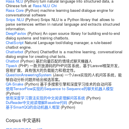
Rasa NLU
(Python) turn natural language into structured data, a
Chinese fork at
Rasa NLU Chi
Rasa Core
(Python) machine learning based dialogue engine for
conversational software
Snips NLU
(Python) Snips NLU is a Python library that allows to
parse sentences written in natural language and extracts structured
information.
DeepPavlov
(Python) An open source library for building end-to-end
dialog systems and training chatbots.
ChatScript
Natural Language tool/dialog manager, a rule-based
chatbot engine.
Chatterbot
(Python) ChatterBot is a machine learning, conversational
dialog engine for creating chat bots.
Chatbot
(Python) 基於向量匹配的情境式聊天機器人
Tipask
(PHP) 一款开放源码的PHP问答系统，基于Laravel框架开发，
容易扩展，具有强大的负载能力和稳定性。
QuestionAnsweringSystem
(Java) 一个Java实现的人机问答系统，能
够自动分析问题并给出候选答案。
QA-Snake
(Python) 基于多搜索引擎和深度学习技术的自动问答
使用TensorFlow实现的Sequence to Sequence的聊天机器人模型
(Python)
使用深度学习算法实现的中文阅读理解问答系统
(Python)
DuReader中文阅读理解Baseline代码
(Python)
基于SmartQQ的自动机器人框架
(Python)
Corpus 中文语料