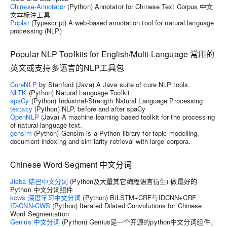
Chinese-Annotator
(Python) Annotator for Chinese Text Corpus 中文
文本标注工具
Poplar
(Typescript) A web-based annotation tool for natural language
processing (NLP)
Popular NLP Toolkits for English/Multi-Language 常用的
英文或支持多语言的NLP工具包
CoreNLP
by Stanford (Java) A Java suite of core NLP tools.
NLTK
(Python) Natural Language Toolkit
spaCy
(Python) Industrial-Strength Natural Language Processing
textacy
(Python) NLP, before and after spaCy
OpenNLP
(Java) A machine learning based toolkit for the processing
of natural language text.
gensim
(Python) Gensim is a Python library for topic modelling,
document indexing and similarity retrieval with large corpora.
Chinese Word Segment 中文分词
Jieba 结巴中文分词
(Python及大量其它编程语言衍生) 做最好的
Python 中文分词组件
kcws 深度学习中文分词
(Python) BiLSTM+CRF与IDCNN+CRF
ID-CNN-CWS
(Python) Iterated Dilated Convolutions for Chinese
Word Segmentation
Genius 中文分词
(Python) Genius是一个开源的python中文分词组件，