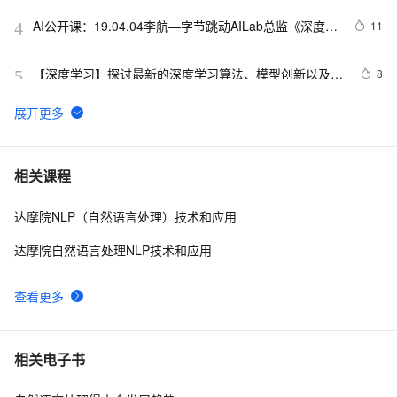
AI公开课：19.04.04李航—字节跳动AILab总监《深度学
11
4
习与自然语言处理：评析与展望》课堂笔记以及个人感
悟
【深度学习】探讨最新的深度学习算法、模型创新以及在
8
5
图像识别、自然语言处理等领域的应用进展
华为在手机上，率先实现本地端自然语言搜图功能
5
6
大数据中自然语言处理 (NLP)
5
7
相关课程
达摩院NLP（自然语言处理）技术和应用
【Python自然语言处理】规则分词中正向、反向、双向最
4
8
大匹配法的讲解及实战（超详细 附源码）
达摩院自然语言处理NLP技术和应用
Transformers自然语言处理第二章 文本分类Part 1
12
9
查看更多
NLP携手Transformer跨界计算机视觉！DETR：目标检
9
10
测新范式
相关电子书