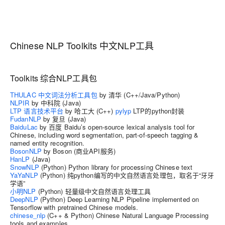
Chinese NLP Toolkits 中文NLP工具
Toolkits 综合NLP工具包
THULAC 中文词法分析工具包
by 清华 (C++/Java/Python)
NLPIR
by 中科院 (Java)
LTP 语言技术平台
by 哈工大 (C++)
pylyp
LTP的python封装
FudanNLP
by 复旦 (Java)
BaiduLac
by 百度 Baidu’s open-source lexical analysis tool for
Chinese, including word segmentation, part-of-speech tagging &
named entity recognition.
BosonNLP
by Boson (商业API服务)
HanLP
(Java)
SnowNLP
(Python) Python library for processing Chinese text
YaYaNLP
(Python) 纯python编写的中文自然语言处理包，取名于“牙牙
学语”
小明NLP
(Python) 轻量级中文自然语言处理工具
DeepNLP
(Python) Deep Learning NLP Pipeline implemented on
Tensorflow with pretrained Chinese models.
chinese_nlp
(C++ & Python) Chinese Natural Language Processing
tools and examples