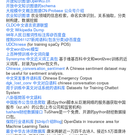
开放知识图谱OpenKG.cn
开放中文知识图谱的schema
大规模中文概念图谱CN-Probase
公众号介绍
农业知识图谱
农业领域的信息检索，命名实体识别，关系抽取，分类
树构建，数据挖掘
CLDC中文语言资源联盟
中文 Wikipedia Dump
98年人民日报词性标注库@百度盘
搜狗20061127新闻语料(包含分类)@百度盘
UDChinese
(for training spaCy POS)
中文word2vec模型
上百种预训练中文词向量
Synonyms:中文近义词工具包
基于维基百科中文和word2vec训练的近
义词库，封装为python包文件。
Chinese_conversation_sentiment
A Chinese sentiment dataset may
be useful for sentiment analysis.
中文突发事件语料库
Chinese Emergency Corpus
dgk_lost_conv 中文对白语料
chinese conversation corpus
用于训练中英文对话系统的语料库
Datasets for Training Chatbot
System
八卦版問答中文語料
中国股市公告信息爬取
通过python脚本从巨潮网络的服务器获取中国
股市（sz,sh）的公告(上市公司和监管机构)
tushare财经数据接口
TuShare是一个免费、开源的python财经数据接
口包。
保险行业语料库
[
52nlp介绍Blog
] OpenData in insurance area for
Machine Learning Tasks
最全中华古诗词数据库
唐宋两朝近一万四千古诗人, 接近5.5万首唐诗