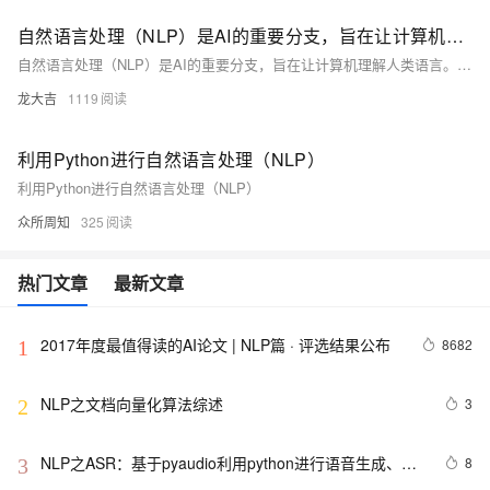
自然语言处理（NLP）是AI的重要分支，旨在让计算机理解人类语言
自然语言处理（NLP）是AI的重要分支，旨在让计算机理解人类语言。本文探讨了深度学习在NLP中的应用，包括其基本任务、优势、常见模型及具体案例，如文本分类、情感分析等，并讨论了Python的相关工具和库，以及面临的挑战和未来趋势。
龙大吉
1119
利用Python进行自然语言处理（NLP）
利用Python进行自然语言处理（NLP）
众所周知
325
热门文章
最新文章
2017年度最值得读的AI论文 | NLP篇 · 评选结果公布
8682
1
NLP之文档向量化算法综述
3
2
NLP之ASR：基于pyaudio利用python进行语音生成、语
8
3
音识别总结及其案例详细攻略