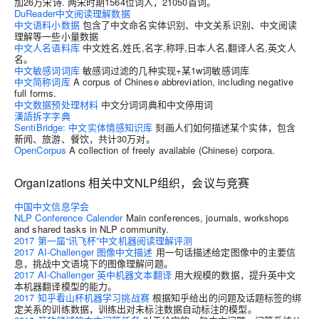
加26万宋诗. 两宋时期1564位词人，21050首词。
DuReader中文阅读理解数据
中文语料小数据
包含了中文命名实体识别、中文关系识别、中文阅读
理解等一些小量数据
中文人名语料库
中文姓名,姓氏,名字,称呼,日本人名,翻译人名,英文人
名。
中文敏感词词库
敏感词过滤的几种实现+某1w词敏感词库
中文简称词库
A corpus of Chinese abbreviation, including negative
full forms.
中文数据预处理材料
中文分词词典和中文停用词
漢語拆字字典
SentiBridge: 中文实体情感知识库
刻画人们如何描述某个实体，包含
新闻、旅游、餐饮，共计30万对。
OpenCorpus
A collection of freely available (Chinese) corpora.
Organizations 相关中文NLP组织，会议与竞赛
中国中文信息学会
NLP Conference Calender
Main conferences, journals, workshops
and shared tasks in NLP community.
2017 第一届“讯飞杯”中文机器阅读理解评测
2017 AI-Challenger 图像中文描述
用一句话描述给定图像中的主要信
息，挑战中文语境下的图像理解问题。
2017 AI-Challenger 英中机器文本翻译
用大规模的数据，提升英中文
本机器翻译模型的能力。
2017 知乎看山杯机器学习挑战赛
根据知乎给出的问题及话题标签的绑
定关系的训练数据，训练出对未标注数据自动标注的模型。