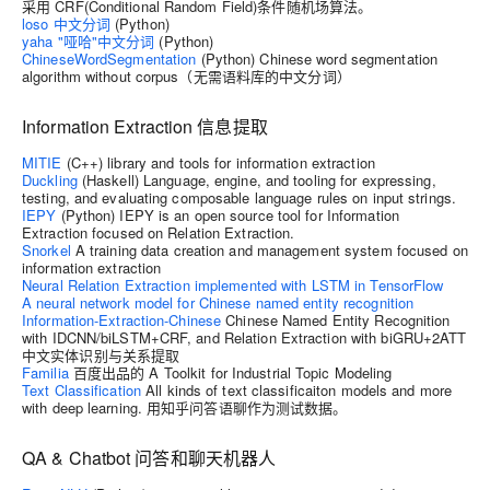
采用 CRF(Conditional Random Field)条件随机场算法。
loso 中文分词
(Python)
yaha "哑哈"中文分词
(Python)
ChineseWordSegmentation
(Python) Chinese word segmentation
algorithm without corpus（无需语料库的中文分词）
Information Extraction 信息提取
MITIE
(C++) library and tools for information extraction
Duckling
(Haskell) Language, engine, and tooling for expressing,
testing, and evaluating composable language rules on input strings.
IEPY
(Python) IEPY is an open source tool for Information
Extraction focused on Relation Extraction.
Snorkel
A training data creation and management system focused on
information extraction
Neural Relation Extraction implemented with LSTM in TensorFlow
A neural network model for Chinese named entity recognition
Information-Extraction-Chinese
Chinese Named Entity Recognition
with IDCNN/biLSTM+CRF, and Relation Extraction with biGRU+2ATT
中文实体识别与关系提取
Familia
百度出品的 A Toolkit for Industrial Topic Modeling
Text Classification
All kinds of text classificaiton models and more
with deep learning. 用知乎问答语聊作为测试数据。
QA & Chatbot 问答和聊天机器人