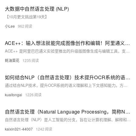
大数据中自然语言处理 (NLP)
【10月更文挑战第19天】
小Lee
962
ACE++：输入想法就能完成图像创作和编辑！阿里通义推出新版自然语言驱动的图像生成与编辑工具
ACE++ 是阿里巴巴通义实验室推出的升级版图像生成与编辑工具，支持多种任务，如高质量人物肖像生成、主题一致性保持和局部图像编辑。
蚝油菜花
1235
如何结合NLP（自然语言处理）技术提升OCR系统的语义理解和上下文感知能力？
通过结合NLP技术，提升OCR系统的语义理解和上下文感知能力。方法包括集成NLP模块、文本预处理、语义特征提取、上下文推理及引入领域知识库。代码示例展示了如何使用Tesseract进行OCR识别，并通过BERT模型进行语义理解和纠错，最终提高文本识别的准确性。相关API如医疗电子发票验真、车险保单识别等可进一步增强应用效果。
kuaitongai
1226
自然语言处理（Natural Language Processing，简称NLP）
自然语言处理（NLP）是人工智能的分支，旨在让计算机理解、解释和生成人类语言。NLP的关键技术和应用包括语言模型、词嵌入、文本分类、命名实体识别、机器翻译、文本摘要、问答系统、情感分析、对话系统、文本生成和知识图谱等。随着深度学习的发展，NLP的应用日益广泛且效果不断提升。
kaixin321-44007
1242