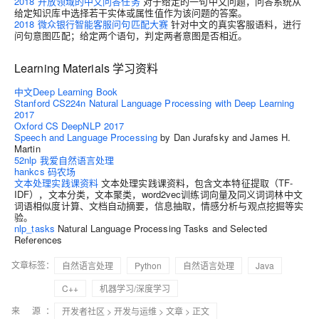
2018 开放领域的中文问答任务
对于给定的一句中文问题，问答系统从
给定知识库中选择若干实体或属性值作为该问题的答案。
2018 微众银行智能客服问句匹配大赛
针对中文的真实客服语料，进行
问句意图匹配；给定两个语句，判定两者意图是否相近。
Learning Materials 学习资料
中文Deep Learning Book
Stanford CS224n Natural Language Processing with Deep Learning
2017
Oxford CS DeepNLP 2017
Speech and Language Processing
by Dan Jurafsky and James H.
Martin
52nlp 我爱自然语言处理
hankcs 码农场
文本处理实践课资料
文本处理实践课资料，包含文本特征提取（TF-
IDF），文本分类，文本聚类，word2vec训练词向量及同义词词林中文
词语相似度计算、文档自动摘要，信息抽取，情感分析与观点挖掘等实
验。
nlp_tasks
Natural Language Processing Tasks and Selected
References
文章标签：
自然语言处理
Python
自然语言处理
Java
C++
机器学习/深度学习
来 源：
开发者社区
>
开发与运维
>
文章
> 正文