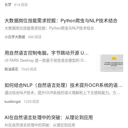
长梦
614
大数据岗位技能需求挖掘：Python爬虫与NLP技术结合
大数据岗位技能需求挖掘：Python爬虫与NLP技术结合
小白学大数据
486
用自然语言控制电脑，字节跳动开源 UI-TARS 的桌面版应用！内附详细的安装和配置教程
UI-TARS Desktop 是一款基于视觉语言模型的 GUI 代理应用，支持通过自然语言控制电脑操作，提供跨平台支持、实时反馈和精准的鼠标键盘控制。
蚝油菜花
7045
如何结合NLP（自然语言处理）技术提升OCR系统的语义理解和上下文感知能力？
通过结合NLP技术，提升OCR系统的语义理解和上下文感知能力。方法包括集成NLP模块、文本预处理、语义特征提取、上下文推理及引入领域知识库。代码示例展示了如何使用Tesseract进行OCR识别，并通过BERT模型进行语义理解和纠错，最终提高文本识别的准确性。相关API如医疗电子发票验真、车险保单识别等可进一步增强应用效果。
kuaitongai
1226
AI在自然语言处理中的突破：从理论到应用
AI在自然语言处理中的突破：从理论到应用