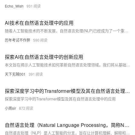
Echo_Wish
931
AI技术在自然语言处理中的应用
随着人工智能技术的不断发展，自然语言处理(NLP)已经成为了一个重要的应用领域。本文将介绍一些常见的NLP任务和算法，并通过代码示例来展示如何实现这些任务。我们将讨论文本分类、情感分析、命名实体识别等常见任务，并使用Python和相关库来实现这些任务。最后，我们将探讨NLP在未来的发展趋势和挑战。
历年考试不作弊
590
探索AI在自然语言处理中的创新应用
本文旨在揭示人工智能技术如何革新自然语言处理领域。我们将从基础的文本分析到复杂的情感识别，逐步深入探讨AI如何提升语言理解的准确性和效率。文章将通过实际代码示例，展示AI技术在自然语言处理中的应用，并讨论其对日常生活的潜在影响。读者将获得关于AI技术在理解和生成自然语言方面的实用知识，以及如何将这些技术应用于解决现实世界问题的见解。
天下无贼001
391
探索深度学习中的Transformer模型及其在自然语言处理中的应用
探索深度学习中的Transformer模型及其在自然语言处理中的应用
小周sir
872
自然语言处理（Natural Language Processing，简称NLP）
自然语言处理（NLP）是人工智能的分支，旨在让计算机理解、解释和生成人类语言。NLP的关键技术和应用包括语言模型、词嵌入、文本分类、命名实体识别、机器翻译、文本摘要、问答系统、情感分析、对话系统、文本生成和知识图谱等。随着深度学习的发展，NLP的应用日益广泛且效果不断提升。