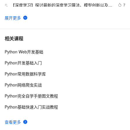
悟
【深度学习】探讨最新的深度学习算法、模型创新以及在
7
5
图像识别、自然语言处理等领域的应用进展
华为在手机上，率先实现本地端自然语言搜图功能
4
6
大数据中自然语言处理 (NLP)
4
7
相关课程
Python Web开发基础
【Python自然语言处理】规则分词中正向、反向、双向最
3
8
大匹配法的讲解及实战（超详细 附源码）
Python开发基础入门
Transformers自然语言处理第二章 文本分类Part 1
11
9
Python常用数据科学库
NLP携手Transformer跨界计算机视觉！DETR：目标检
8
10
Python网络爬虫实战
测新范式
Python完全自学手册图文教程
Python基础快速入门实战教程
查看更多