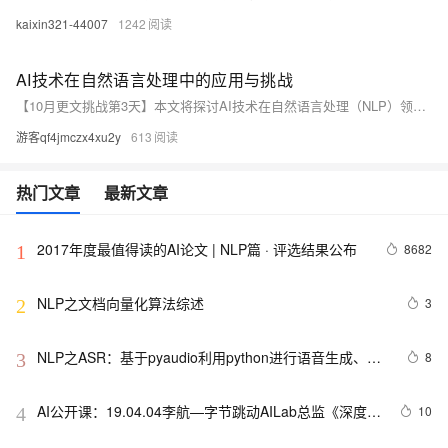
kaixin321-44007
1242
AI技术在自然语言处理中的应用与挑战
【10月更文挑战第3天】本文将探讨AI技术在自然语言处理（NLP）领域的应用及其面临的挑战。我们将分析NLP的基本原理，介绍AI技术如何推动NLP的发展，并讨论当前的挑战和未来的趋势。通过本文，读者将了解AI技术在NLP中的重要性，以及如何利用这些技术解决实际问题。
游客qf4jmczx4xu2y
613
热门文章
最新文章
2017年度最值得读的AI论文 | NLP篇 · 评选结果公布
8682
1
NLP之文档向量化算法综述
3
2
NLP之ASR：基于pyaudio利用python进行语音生成、语
8
3
音识别总结及其案例详细攻略
AI公开课：19.04.04李航—字节跳动AILab总监《深度学
10
4
习与自然语言处理：评析与展望》课堂笔记以及个人感