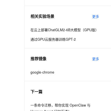
息提取
与 AI 智能体进行实时音视频通话
相关实验场景
更多
从文本、图片、视频中提取结构化的属性信息
构建支持视频理解的 AI 音视频实时通话应用
t.diy 一步搞定创意建站
构建大模型应用的安全防护体系
在云上部署ChatGLM2-6B大模型（GPU版）
通过自然语言交互简化开发流程,全栈开发支持
通过阿里云安全产品对 AI 应用进行安全防护
通过GPU云服务器训练GPT-2
推荐镜像
更多
google-chrome
下一篇
一条命令迁移，帮你实现 OpenClaw 与