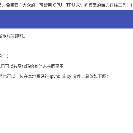
Deepseek-v4-pro
HappyHors
同享
万小智 AI 建站低至 15元/月
Qoder CN
AI 短剧/漫剧
云原生数据库 
le 出品，免费面向大众的、可使用 GPU、TPU 来训练模型的给力在线工具！
快递物流查询
WordPress
成为服务伙
高校合作
点，立即开启云上创新
覆盖公网/内网、递归/权威、移动APP等全场景解析服务
送.CN域名，送备案服务码
基于千问大模型等，支持代码智能生成、研发智能问答
AI助力短剧
态智能体模型
旗舰 MoE 大模型，百万上下文与顶尖推理能力
图生视频，流
Ubuntu
服务生态伙伴
云工开物
企业应用
Works
Night Plan 支持 Qwen 3.8-Max
云原生大数据计算服务 MaxCompute
AI 办公
容器服务 Kub
NEW
GLM-5.2
Wan2.7-T
Red Hat
30+ 款产品免费体验
Data Agent 驱动的一站式 Data+AI 开发治理平台
夜间 5 折，Qwen/Meoo/TokenPlan 客户专享
面向分析的企业级SaaS模式云数据仓库
AI智能应用
提供一站式管
科研合作
视觉 Coding、空间感知、多模态思考等全面升级
1M上下文，专为长程任务能力而生
ERP
陆谷歌账号即可。
堂（旗舰版）
SUSE
智能客服
CRM
防护产品
2个月
自动承接线索
建站小程序
你。）
OA 办公系统
AI 应用构建
大模型原生
，意味着我们可以共享代码给其他人共同享用。
力提升
财税管理
模板建站
Qoder
大模型服务平台百炼-应用模版
HOT
NEW
当然也可以上传在本地写好的 ipynb 或 py 文件，具体如下图：
面向真实软件
个人版上线、团队版降价；千问3.8-Max首发发尝鲜
丰富多元化的应用模版和解决方案
400电话
定制建站
万有无界
大模型服务平台百炼-智能体
方案
广告营销
模板小程序
的模型效果
灵活可视化地构建企业级 Agent
定制小程序
秒悟
人工智能平台 PAI
APP 开发
云端极速 AI 
新一代 AI 视频生成模型，深度适配广告营销等场景
AI Native 的算法工程平台，一站式完成建模、训练、推理服务部署
建站系统