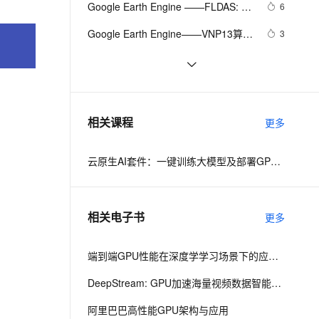
安全
Google Earth Engine ——FLDAS: 发
我要投诉
e-1.1-I2V
Cosyvoice-V3-Flash
6
PolarDB
上云场景组合购
！
伴
Qoder CN V1.7.0 发布
展中国家的粮食安全评估数据集
漫剧创作，剧本、分镜、视频高效生成
100%兼容MySQL、PostgreSQL，兼容Oracle，支持集中和分布式
覆盖90%+业务场景，专享组合折扣价
畅自然，细节丰富
高表现力语音合成大模型，语音克隆听感自然
VPN
Google Earth Engine——VNP13算法
3
过程产生三种植被指数。(1）归一化
ernetes 版 ACK
云聚AI 严选权益
云安全中心 AI BAS 智能自动
SSL 证书
Google 历年笔试面试30题
558
2V
Fun-ASR
差异植被指数（NDVI），（2）增强
，一键激活高效办公新体验
理容器应用的 K8s 服务
精选AI产品，从模型到应用全链提效
化模拟渗透攻击产品发布
文戏情感细腻自然，动作戏激烈拳拳到肉，实现更强表演能力
支持中英文自由切换，具备更强的噪声鲁棒性
堡垒机
植被指数（EVI），以及（3）增强植
Google Earth Engine——
5
AI 用量加速计划
DataWorks ChatBI 会话支持
被指数-2（EVI2）。
NCEP/NCAR再分析项目是美国国家
防火墙
、识别商机，让客服更高效、服务更出色。
[CTO札记]Google数字图书馆对中国
新老同享，达量后返
上传临时文件分析
8
相关课程
环境预测中心（NCEP，前身为 
更多
版权的威胁
主机安全
应用
“NMC“）和美国国家大气研究中心
（NCAR）全球气温数据集
云原生AI套件：一键训练大模型及部署GPU共享推理服务
千问办公
NEW
AI 应用及服务市场
的智能体编程平台
一站式AI生产力平台
AI 应用
伶鹊
相关电子书
更多
企业级人与Agent协作平台，接入和调度多个数字员工
智能客服平台，对话机器人、对话分析、智能外呼
大模型
大模型服务平台百炼 - 全妙
端到端GPU性能在深度学学习场景下的应用实践
自然语言处理
应用创作平台
多模态内容创作工具，已接入 DeepSeek
数据标注
DeepStream: GPU加速海量视频数据智能处理
机器学习
阿里巴巴高性能GPU架构与应用