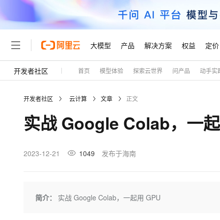
大模型
产品
解决方案
权益
定价
开发者社区
首页
模型体验
探索云世界
问产品
动手实
大模型
产品
解决方案
权益
定价
云市场
伙伴
服务
了解阿里云
精选产品
精选解决方案
普惠上云
产品定价
精选商城
成为销售伙伴
售前咨询
为什么选择阿里云
千问AI平台
开发者社区
云计算
文章
正文
了解云产品的定价详情
大模型服务平台百炼
睿译宝，AI翻译排版一
普惠上云 官方力荐
分销伙伴
在线服务
网站建设
什么是云计算
大
实战 Google Colab，一
大模型服务与应用平台
上传文档即自动完成翻译和
云服务器38元/年起，超
咨询伙伴
多端小程序
技术领先
云上成本管理
售后服务
轻量应用服务器
GLM-5.2：长任务时代
官方推荐返现计划
大模型
精选产品
精选解决方案
Salesforce 国际版订阅
稳定可靠
管理和优化成本
推荐新用户得奖励，单订单
销售伙伴合作计划
2023-12-21
1049
发布于海南
自助服务
友盟天域
安全合规
人工智能与机器学习
AI
文本生成
云数据库 RDS
Hermes Agent，打造
云工开物
无影生态合作计划
在线服务
观测云
分析师报告
自主进化，持久记忆，越用
高校专属算力普惠，学生认
计算
互联网应用开发
Qwen3.8-Max
HOT
Salesforce On Alibaba C
工单服务
Tuya 物联网平台阿里云
研究报告与白皮书
人工智能平台 PAI
快速拥有专属 OpenClaw
简介：
实战 Google Colab，一起用 GPU
大模
Consulting Partner 合
大数据
容器
智能体时代全能旗舰模型
免费试用
短信专区
一站式AI开发、训练和推
蓝凌 OA
AI 大模型销售与服务生
现代化应用