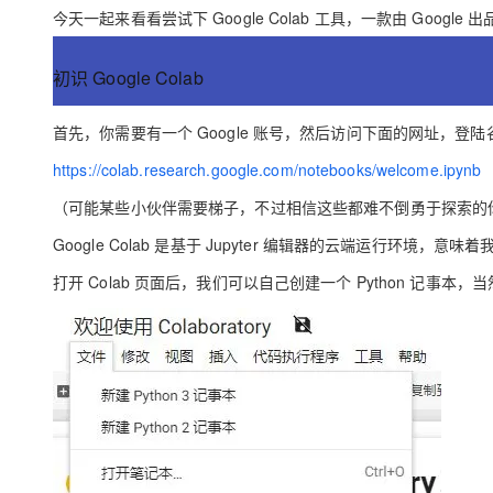
存储
天池大赛
Qwen3.7-Plus
云解析DNS
解决方案免费试用 新老
今天一起来看看尝试下 Google Colab 工具，一款由 Goog
电子合同
最高领取价值200元试用
能看、能想、能动手的多模
安全
网络与CDN
AI 算法大赛
畅捷通
初识 Google Colab
大数据开发治理平台 Data
AI 产品 免费试用
网络
安全
云开发大赛
Qwen3-VL-Plus
Tableau 订阅
1亿+ 大模型 tokens 和 
可观测
入门学习赛
首先，你需要有一个 Google 账号，然后访问下面的网址，登
中间件
AI空中课堂在线直播课
云防火墙
140+云产品 免费试用
https://colab.research.google.com/notebooks/welcome.ipynb
上云与迁云
云原生的云上边界网络安全
产品新客免费试用，最长1
数据库
生态解决方案
（可能某些小伙伴需要梯子，不过相信这些都难不倒勇于探索的
大模型服务
企业出海
大模型ACA认证体验
大数据计算
Google Colab 是基于 Jupyter 编辑器的云端运行环境
助力企业全员 AI 认知与能
行业生态解决方案
千问AI平台-Token Plan
政企业务
媒体服务
打开 Colab 页面后，我们可以自己创建一个 Python 记事本，
开发者生态解决方案
企业服务与云通信
千问AI平台-模型体验
AI 开发和 AI 应用解决
在线体验全尺寸、多种模态
域名与网站
Happy 系列大模型
终端用户计算
Serverless
开发工具