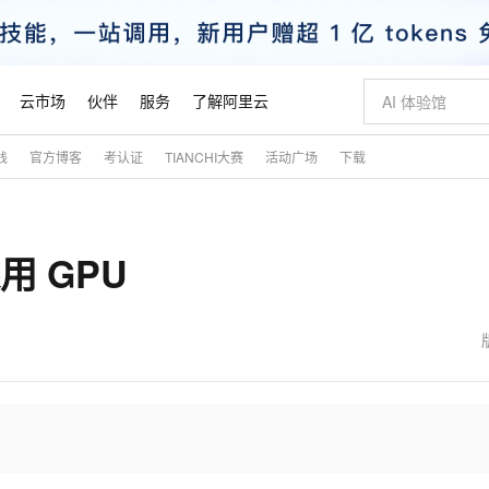
云市场
伙伴
服务
了解阿里云
践
官方博客
考认证
TIANCHI大赛
活动广场
下载
AI 特惠
数据与 API
成为产品伙伴
企业增值服务
最佳实践
价格计算器
AI 场景体
基础软件
产品伙伴合
阿里云认证
市场活动
配置报价
大模型
自助选配和估算价格
步到位
智启 AI 普惠权益
产品生态集成认证中心
企业支持计划
云上春晚
域名与网站
Qwen Audio：打造专属 AI 语音助手
千问官方 MaaS 平台，为开发者和 Agent 而生，新用户赠送 1 亿 + tokens 额度
一句话生成原生
AI Coding
阿里云Maa
2026 阿里云
云服务器 E
为企业打
数据集
Windows
大模型认证
模型
NEW
NEW
起用 GPU
格式还原
值低价云产品抢先购
至高享 1亿+免费 tokens，加速 Al 应用落地
提供智能易用的域名与建站服务
Qwen-Audio-3.0-Realtime 端到端实时语音角色扮演
输入一句话想法,
智能编程，一键
安全可靠、
产品生态伙伴
专家技术服务
云上奥运之旅
弹性计算合作
阿里云中企出
手机三要素
宝塔 Linux
全部认证
价格优势
开源旗舰模型
即刻拥有 DeepSeek-V4-Pro
阿里云 OPC 创新助力计划
千问大模型
一键部署幻兽
AI 电商营销
对象存储 O
大模型
产品生态伙伴工作台
企业增值服务台
云栖战略参考
云存储合作计
云栖大会
身份实名认证
CentOS
训练营
推动算力普惠，释放技术红利
最高返9万
真正可用的 1M 上下文,一次完成代码全链路开发
快速构建应用程序和网站，即刻迈出上云第一步
轻松解锁专属 DeepSeek-V4-Pro
至高百万元 Token 补贴，加速一人公司成长
多元化、高性能、安全可靠的大模型服务
一键购买专属
从图文生成到
云上的中国
数据库合作计
活动全景
短信
Docker
图片和
自进化智能体
5 分钟轻松部署专属 QwenPaw
Token Plan 模型订阅计划
数字证书管理服务（原SSL证书）
高效搭建 AI
AI 广告创作
无影云电脑
企业成长
NEW
HOT
信息公告
看见新力量
云网络合作计
OCR 文字识别
JAVA
越聪明
证享300元代金券
全托管，含MySQL、PostgreSQL、SQL Server、MariaDB多引擎
Qwen3.8-Max 首发尝鲜，限时加量 10 倍，夜间低至2折
实现全站 HTTPS，呈现可信的 Web 访问
从聊天伙伴进化为能主动干活的本地数字员工
图文、视频一
随时随地安
魔搭 Mode
Kimi-K3
HappyHors
NEW
loud
服务实践
官网公告
金融模力时刻
Salesforce O
版
发票查验
全能环境
Claude Code + GStack 打造工程团队
千问办公，限时限量积分加倍
Qoder
低代码高效构
AI 建站
短信服务
型
NEW
作计划
Kimi 最新旗舰模型，长程编程与推理利器
让文字生成流
计划
创新中心
魔搭 ModelSc
健康状态
理服务
让AI从“聊天伙伴”进化为能干活的“数字员工”
安装技能 GStack，拥有专属 AI 工程团队
你的AI工作搭子，覆盖日常办公高频场景
面向真实软件的智能体编程平台
0 代码专业建
客户案例
天气预报查询
操作系统
态合作计划