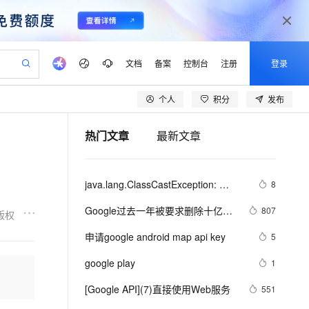
文档
备案
控制台
注册
登录
个人
积分
发布
验
作计划
器
AI 活动
专业服务
服务伙伴合作计划
开发者社区
加入我们
产品动态
服务平台百炼
阿里云 OPC 创新助力计划
热门文章
最新文章
一站式生成采购清单，支持单品或批量购买
可编辑精美 PPT 文稿
S产品伙伴计划（繁花）
峰会
CS
造的大模型服务与应用开发平台
Agency Agents：拥有专属领域专家
AI 生产力先锋
Al MaaS 服务伙伴赋能合作
域名
博文
Careers
PolarDB Agentic Database
至高可申请百万元
 轻松生成专业的 PPT
开启高性价比 AI 编程新体验
弹性可伸缩的云计算服务
先锋实践拓展 AI 生产力的边界
发布
多领域专家智能体,一键组建 AI 虚拟交付团队
Token 补贴，五大权
计划
海大会
伙伴信用分合作计划
商标
问答
社会招聘
java.lang.ClassCastException: 
8
益加速 OPC 成功
帕鲁游戏服务器
SS
HappyHorse 打造一站式影视创作平台
飞天发布时刻
HOT
秒悟 Meoo CLI 支持一键部
划
备案
电子书
校园招聘
com.google.gson.internal.LinkedTreeMap
联机服务器，轻松开启游戏
视频创作，一键激活电商全链路生产力
稳定、安全、高性价比、高性能的云存储服务
所见，即是所愿
署项目至阿里云账号
可视化编排打通从文字构思到成片全链路闭环
更多支持
Google过去一年被要求删除十亿多
807
版权
 cannot be cast to xxxxxx
划
公司注册
镜像站
视频生成
语音识别与合成
条“盗版”搜索结果
 智能体与工作流应用
漫剧工坊：一站式动画创作平台
AI 实训营
Flink OSS 支持
申请google android map api key
5
合作伙伴培训与认证
划
上云迁移
站生成，高效打造优质广告素材
全接入的云上超级电脑
通过阿里云百炼高效搭建AI应用,助力高效开发
快速生产连贯的高质量长漫剧
从基础到进阶，Agent 创客手把手教你
AssumeRole 角色自定义
lScope
我要反馈
e-1.1-T2V
Qwen3-TTS-Flash
google play
1
查询合作伙伴
n Alibaba Cloud ISV 合作
代维服务
建企业门户网站
10 分钟搭建微信、支付宝小程序
百炼 Qwen3.7-Flash 系列模
畅细腻的高质量视频
离线语音合成大模型，多语言方言自适应，低延迟高稳定
创新加速
[Google API](7)直接使用Web服务
ope
登录合作伙伴管理后台
551
我要建议
站，无忧落地极速上线
以可视化方式快速构建移动和 PC 门户网站
国内短信简单易用，安全可靠，秒级触达，全球覆盖200+国家和地区。
高效部署网站，快速应用到小程序
型发布