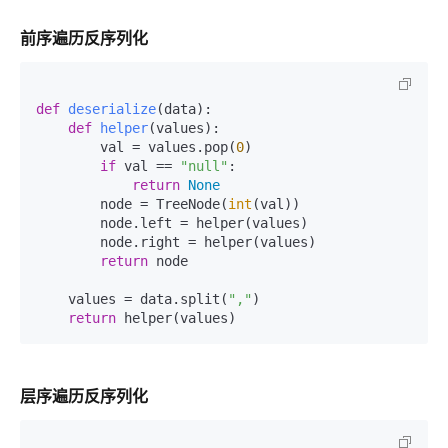
前序遍历反序列化
def
deserialize
(
data
):

def
helper
(
values
):

        val = values.pop(
0
)

if
 val == 
"null"
:

return
None
        node = TreeNode(
int
(val))

        node.left = helper(values)

        node.right = helper(values)

return
 node

    values = data.split(
","
)

return
层序遍历反序列化