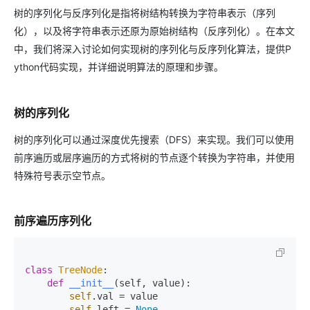
树的序列化与反序列化是指将树结构转换为字符串表示（序列
化），以及将字符串表示还原为原始树结构（反序列化）。在本文
中，我们将深入讨论如何实现树的序列化与反序列化算法，提供P
ython代码实现，并详细说明算法的原理和步骤。
树的序列化
树的序列化可以通过深度优先搜索（DFS）来实现。我们可以使用
前序遍历或层序遍历的方式将树的节点逐个转换为字符串，并使用
特殊符号表示空节点。
前序遍历序列化
class
TreeNode
:

def
__init__
(
self, value
):

self
.val = value

self
.left = 
None