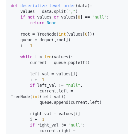
def
deserialize_level_order
(
data
):

    values = data.split(
","
)

if
not
 values 
or
 values[
0
] == 
"null"
:

return
None
    root = TreeNode(
int
(values[
0
]))

    queue = deque([root])

    i = 
1
while
 i < 
len
(values):

        current = queue.popleft()

        left_val = values[i]

        i += 
1
if
 left_val != 
"null"
:

            current.left = 
TreeNode(
int
(left_val))

            queue.append(current.left)

        right_val = values[i]

        i += 
1
if
 right_val != 
"null"
:

            current.right = 