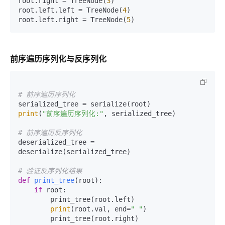
root.right = TreeNode(
3
)

root.left.left = TreeNode(
4
)

root.left.right = TreeNode(
5
前序遍历序列化与反序列化
# 前序遍历序列化
print
(
"前序遍历序列化:"
, serialized_tree)

# 前序遍历反序列化
deserialized_tree = 
deserialize(serialized_tree)

# 验证反序列化结果
def
print_tree
(
root
):

if
 root:

        print_tree(root.left)

print
(root.val, end=
" "
)

        print_tree(root.right)
