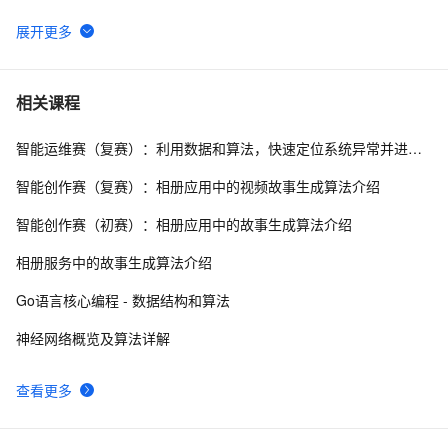
ajax请求总是不成功？浏览器的同源策略和跨域问题
26454
6
详解
【技术实验】mysql准实时同步数据到Elasticsearch
21255
7
相关课程
智能运维赛（复赛）：利用数据和算法，快速定位系统异常并进行根因分析
数据仓库介绍与实时数仓案例
20843
8
智能创作赛（复赛）：相册应用中的视频故事生成算法介绍
DataV接入ECharts图表库  可视化利器强强联手
20469
9
智能创作赛（初赛）：相册应用中的故事生成算法介绍
分布式快照算法: Chandy-Lamport
20463
10
相册服务中的故事生成算法介绍
Go语言核心编程 - 数据结构和算法
神经网络概览及算法详解
查看更多