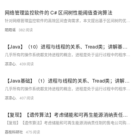
网络管理监控软件的 C# 区间树性能阈值查询算法
针对网络管理监控软件的高效区间查询需求，本文提出基于区间树的优化方案。传统线性遍历效率低，10万条数据查询超800ms，难以满足实时性要求。区间树以平衡二叉搜索树结构，结合节点最大值剪枝策略，将查询复杂度从O(N)降至O(logN+K)，显著提升性能。通过C#实现，支持按指标类型分组建树、增量插入与多维度联合查询，在10万记录下查询耗时仅约2.8ms，内存占用降低35%。测试表明，该方案有效解决高负载场景下的响应延迟问题，助力管理员快速定位异常设备，提升运维效率与系统稳定性。
陌陌谣
382
【Java】（10）进程与线程的关系、Tread类；讲解基本线程安全、网络编程内容；JSON序列化与反序列化
几乎所有的操作系统都支持进程的概念，进程是处于运行过程中的程序，并且具有一定的独立功能，进程是系统进行资源分配和调度的一个独立单位一般而言，进程包含如下三个特征。独立性动态性并发性。
凉凉心.
439
【Java基础】（1）进程与线程的关系、Tread类；讲解基本线程安全、网络编程内容；JSON序列化与反序列化
几乎所有的操作系统都支持进程的概念，进程是处于运行过程中的程序，并且具有一定的独立功能，进程是系统进行资源分配和调度的一个独立单位一般而言，进程包含如下三个特征。独立性动态性并发性。
凉凉心.
407
【复现】【遗传算法】考虑储能和可再生能源消纳责任制的售电公司购售电策略（Python代码实现）
【复现】【遗传算法】考虑储能和可再生能源消纳责任制的售电公司购售电策略（Python代码实现）
荔枝科研社
475