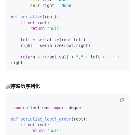
self
.right = 
None
def
serialize
(
root
):

if
not
 root:

return
"null"
    left = serialize(root.left)

    right = serialize(root.right)

return
str
(root.val) + 
","
 + left + 
","
 + 
层序遍历序列化
from
 collections 
import
 deque

def
serialize_level_order
(
root
):

if
not
 root:

return
"null"