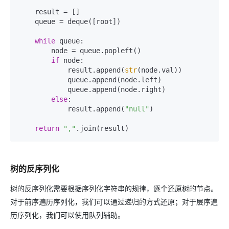
    result = []

    queue = deque([root])

while
 queue:

        node = queue.popleft()

if
 node:

            result.append(
str
(node.val))

            queue.append(node.left)

            queue.append(node.right)

else
:

            result.append(
"null"
)

return
","
树的反序列化
树的反序列化需要根据序列化字符串的规律，逐个还原树的节点。
对于前序遍历序列化，我们可以通过递归的方式还原；对于层序遍
历序列化，我们可以使用队列辅助。