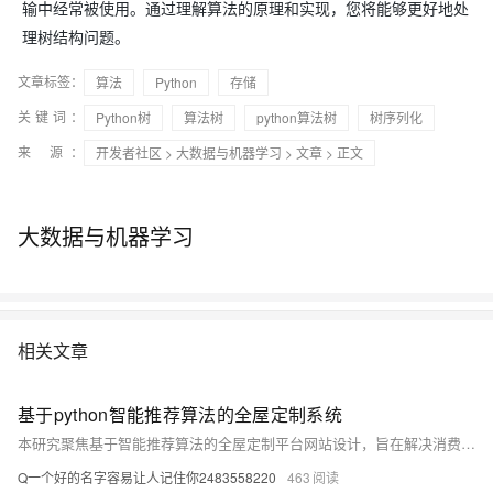
输中经常被使用。通过理解算法的原理和实现，您将能够更好地处
理树结构问题。
文章标签：
算法
Python
存储
关键词：
Python树
算法树
python算法树
树序列化
来 源：
开发者社区
>
大数据与机器学习
>
文章
> 正文
大数据与机器学习
相关文章
基于python智能推荐算法的全屋定制系统
本研究聚焦基于智能推荐算法的全屋定制平台网站设计，旨在解决消费者在个性化定制中面临的选择难题。通过整合Django、Vue、Python与MySQL等技术，构建集家装设计、材料推荐、家具搭配于一体的一站式智能服务平台，提升用户体验与行业数字化水平。
Q一个好的名字容易让人记住你2483558220
463