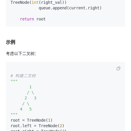
TreeNode(
int
(right_val))

            queue.append(current.right)

return
示例
考虑以下二叉树：
# 构建二叉树
"""

        1

       / \

      2   3

     / \

    4   5

"""
root = TreeNode(
1
)

root.left = TreeNode(
2
)
