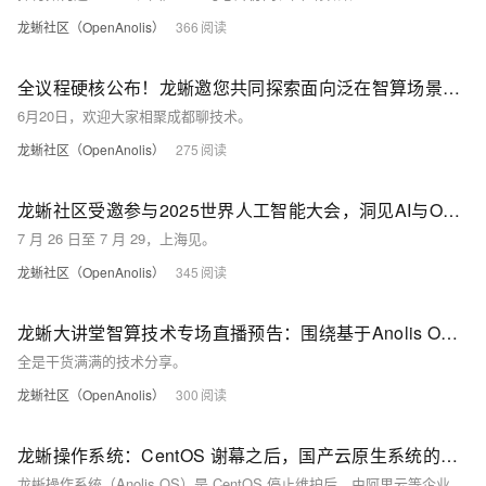
龙蜥社区（OpenAnolis）
366
全议程硬核公布！龙蜥邀您共同探索面向泛在智算场景的操作系统技术
6月20日，欢迎大家相聚成都聊技术。
龙蜥社区（OpenAnolis）
275
龙蜥社区受邀参与2025世界人工智能大会，洞见AI与OS技术融合新范式
7 月 26 日至 7 月 29，上海见。
龙蜥社区（OpenAnolis）
345
龙蜥大讲堂智算技术专场直播预告：围绕基于Anolis OS DCU部署、异构计算等主题分享
全是干货满满的技术分享。
龙蜥社区（OpenAnolis）
300
龙蜥操作系统：CentOS 谢幕之后，国产云原生系统的崛起之路
龙蜥操作系统（Anolis OS）是 CentOS 停止维护后，由阿里云等企业联合发起的开源项目。它以双内核架构和全栈优化为核心，提供无缝替代 CentOS 的方案，兼容主流生态并针对云计算场景深度优化。其技术亮点包括 RHCK 和 ANCK 双内核、性能优化、全栈安全及国密算法支持。龙蜥适用于云原生基础设施、企业级应用部署及开发环境，社区已吸引 200 多家单位参与。未来规划涵盖 AI 框架优化、RISC-V 架构适配及桌面环境构建，正重新定义云时代的操作系统边界。