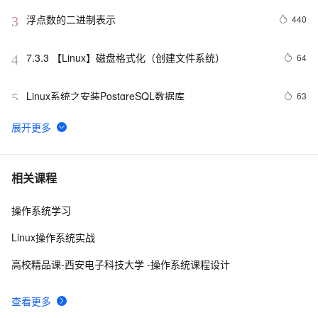
浮点数的二进制表示
440
3
7.3.3 【Linux】磁盘格式化（创建文件系统）
64
4
Linux系统之安装PostgreSQL数据库
63
5
开源项目推荐：阿里云发布 Agentic OS，首个面向 
60
6
Agent 的操作系统
「龙蜥 Skill 精选推荐」：一句话搞定 PG 集群部署和管
59
7
相关课程
理
操作系统学习
M1 macos docker获取x86 x64 amd 等指定架构版本
55
8
linux ubuntu mysql 容器并启动容器 
Linux操作系统实战
STAROps 主机智能巡检：给你的 ECS 请个 24 小时在
55
9
高校精品课-西安电子科技大学 -操作系统课程设计
线的 AI 医生
龙蜥操作系统：CentOS 谢幕之后，国产云原生系统的
53
10
查看更多
崛起之路