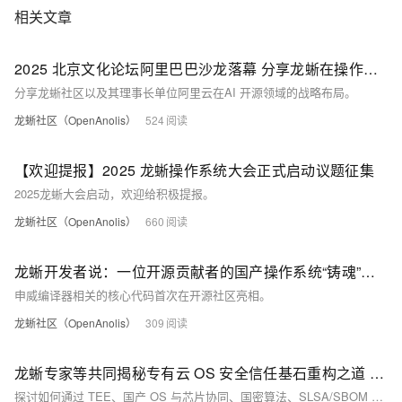
相关文章
2025 北京文化论坛阿里巴巴沙龙落幕 分享龙蜥在操作系统领域的创新实践
分享龙蜥社区以及其理事长单位阿里云在AI 开源领域的战略布局。
龙蜥社区（OpenAnolis）
524
【欢迎提报】2025 龙蜥操作系统大会正式启动议题征集
2025龙蜥大会启动，欢迎给积极提报。
龙蜥社区（OpenAnolis）
660
龙蜥开发者说：一位开源贡献者的国产操作系统“铸魂”历程 | 第 33 期
申威编译器相关的核心代码首次在开源社区亮相。
龙蜥社区（OpenAnolis）
309
龙蜥专家等共同揭秘专有云 OS 安全信任基石重构之道 |《AI 进化论》第二期
探讨如何通过 TEE、国产 OS 与芯片协同、国密算法、SLSA/SBOM 等技术，从底层操作系统重构信任，帮助用户应对复杂的云上威胁。