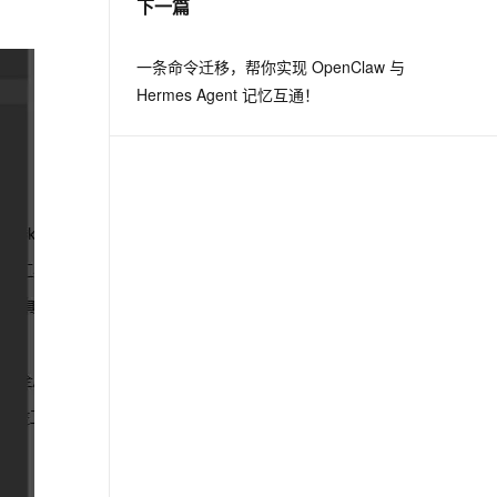
下一篇
从文本、图片、视频中提取结构化的属性信息
构建支持视频理解的 AI 音视频实时通话应用
t.diy 一步搞定创意建站
构建大模型应用的安全防护体系
一条命令迁移，帮你实现 OpenClaw 与
通过自然语言交互简化开发流程,全栈开发支持
通过阿里云安全产品对 AI 应用进行安全防护
Hermes Agent 记忆互通！