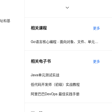
测试
ernetes 版 ACK
云聚AI 严选权益
AI 原生数据库服务发布
SSL 证书
.NET Compact Framework下的单
636
2V
Fun-ASR
，一键激活高效办公新体验
理容器应用的 K8s 服务
精选AI产品，从模型到应用全链提效
Agent 数据网关
元测试
文戏情感细腻自然，动作戏激烈拳拳到肉，实现更强表演能力
支持中英文自由切换，具备更强的噪声鲁棒性
堡垒机
API 版本控制不再难！Spring 框架带
7
AI 用量加速计划
云原生数据库 PolarDB
地址和基
你玩转多样化的版本管理策略，轻松
防火墙
、识别商机，让客服更高效、服务更出色。
Go语言之单元测试
新老同享，达量后返
Agentic Database 发布
567
相关课程
应对升级挑战！
更多
主机安全
应用
Go语言核心编程 - 面向对象、文件、单元测试、反射、TCP编程
千问办公
NEW
AI 应用及服务市场
的智能体编程平台
一站式AI生产力平台
AI 应用
伶鹊
相关电子书
更多
企业级人与Agent协作平台，接入和调度多个数字员工
智能客服平台，对话机器人、对话分析、智能外呼
大模型
大模型服务平台百炼 - 全妙
Java单元测试实战
自然语言处理
应用创作平台
多模态内容创作工具，已接入 DeepSeek
低代码开发师（初级）实战教程
数据标注
机器学习
阿里巴巴DevOps 最佳实践手册
息提取
与 AI 智能体进行实时音视频通话