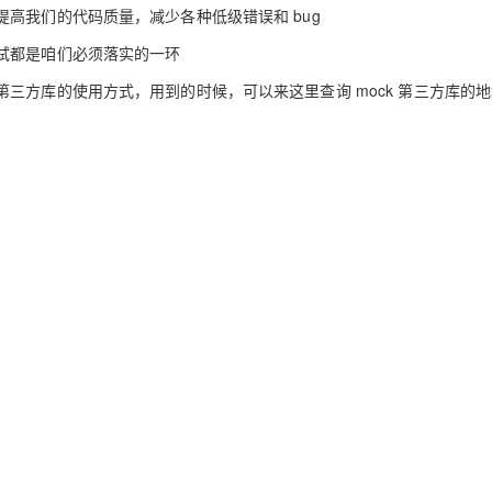
服务生态伙伴
云工开物
企业应用
提高我们的代码质量，减少各种低级错误和 bug
Works
Night Plan 支持 Qwen 3.8-Max
云原生大数据计算服务 MaxCompute
AI 办公
容器服务 Kub
NEW
GLM-5.2
Wan2.7-T
Red Hat
30+ 款产品免费体验
Data Agent 驱动的一站式 Data+AI 开发治理平台
夜间 5 折，Qwen/Meoo/TokenPlan 客户专享
面向分析的企业级SaaS模式云数据仓库
AI智能应用
提供一站式管
科研合作
试都是咱们必须落实的一环
视觉 Coding、空间感知、多模态思考等全面升级
1M上下文，专为长程任务能力而生
ERP
堂（旗舰版）
SUSE
智能客服
第三方库的使用方式，用到的时候，
可以来这里查询 mock 第三方库的
CRM
防护产品
2个月
自动承接线索
建站小程序
OA 办公系统
AI 应用构建
大模型原生
力提升
财税管理
模板建站
Qoder
大模型服务平台百炼-应用模版
HOT
NEW
面向真实软件
个人版上线、团队版降价；千问3.8-Max首发发尝鲜
丰富多元化的应用模版和解决方案
400电话
定制建站
万有无界
大模型服务平台百炼-智能体
方案
广告营销
模板小程序
的模型效果
灵活可视化地构建企业级 Agent
定制小程序
秒悟
人工智能平台 PAI
APP 开发
云端极速 AI 
新一代 AI 视频生成模型，深度适配广告营销等场景
AI Native 的算法工程平台，一站式完成建模、训练、推理服务部署
建站系统
AI 应用
10分钟微调：让0.6B模型媲美235B模
多模态数据信