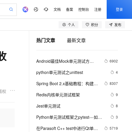
文档
备案
控制台
注册
登录
个人
积分
发布
验
作计划
器
AI 活动
专业服务
服务伙伴合作计划
开发者社区
加入我们
产品动态
服务平台百炼
阿里云 OPC 创新助力计划
热门文章
最新文章
一站式生成采购清单，支持单品或批量购买
io：打造专属 AI 语音助手
S产品伙伴计划（繁花）
峰会
CS
造的大模型服务与应用开发平台
一句话生成原生可编辑精美 PPT 文稿
AI 生产力先锋
Al MaaS 服务伙伴赋能合作
域名
博文
Careers
至高可申请百万元
Qwen3.8-Max 模型上线
收
开启高性价比 AI 编程新体验
弹性可伸缩的云计算服务
Qwen-Audio-3.0-Realtime 端到端实时语音角色扮演
输入一句话想法, 轻松生成专业的 PPT
先锋实践拓展 AI 生产力的边界
Token 补贴，五大权
计划
海大会
伙伴信用分合作计划
商标
问答
社会招聘
Android最佳Mock单元测试方
6902
益加速 OPC 成功
eek-V4-Pro
SS
一键部署幻兽帕鲁游戏服务器
飞天发布时刻
HOT
Open Search 向量检索版支
划
备案
电子书
校园招聘
案:Junit + Mockito + Powermock
pSeek-V4-Pro
视频创作，一键激活电商全链路生产力
稳定、安全、高性价比、高性能的云存储服务
一键购买专属联机服务器，轻松开启游戏
所见，即是所愿
持视频检索 Pipeline 功能
更多支持
python单元测试之unittest
4
划
公司注册
镜像站
视频生成
语音识别与合成
专属 QwenPaw
漫剧工坊：一站式动画创作平台
AI 实训营
HOT
应用身份服务 (IDaaS)
Spring Boot 2.x基础教程：构建
8307
合作伙伴培训与认证
划
上云迁移
站生成，高效打造优质广告素材
全接入的云上超级电脑
从聊天伙伴进化为能主动干活的本地数字员工
快速生产连贯的高质量长漫剧
从基础到进阶，Agent 创客手把手教你
OpenClaw 管理能力上线
RESTful API与单元测试
版权
lScope
我要反馈
e-1.1-T2V
Qwen3-TTS-Flash
Redis内核单元测试框架
9
查询合作伙伴
n Alibaba Cloud ISV 合作
代维服务
建企业门户网站
10 分钟搭建微信、支付宝小程序
MaxCompute MaxFrame 提
畅细腻的高质量视频
离线语音合成大模型，多语言方言自适应，低延迟高稳定
创新加速
Jest单元测试
ope
登录合作伙伴管理后台
8
我要建议
站，无忧落地极速上线
以可视化方式快速构建移动和 PC 门户网站
国内短信简单易用，安全可靠，秒级触达，全球覆盖200+国家和地区。
高效部署网站，快速应用到小程序
供自动弹性内存功能
安全
Python单元测试框架之pytest---如何
我要投诉
e-1.1-I2V
Cosyvoice-V3-Flash
3
PolarDB
上云场景组合购
Milvus 弹性伸缩功能新增节
伴
执行测试用例
漫剧创作，剧本、分镜、视频高效生成
100%兼容MySQL、PostgreSQL，兼容Oracle，支持集中和分布式
覆盖90%+业务场景，专享组合折扣价
点支持范围
畅自然，细节丰富
高表现力语音合成大模型，语音克隆听感自然
VPN
在Parasoft C++ test中进行Qt单元
5719