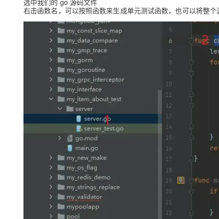
选中我们的 go 源码文件
右击函数名，可以按照函数来生成
专有云
单元测试函数
，也可以将整个
10 分钟在聊天系统中增加