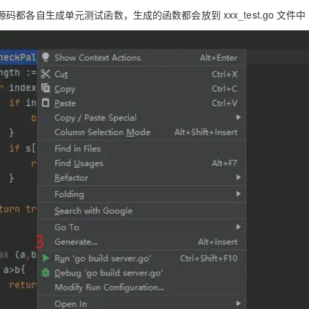
型
依托云原生高可用架构,实现Dify私有化部署
源码都各自生成单元测试函数，生成的函数都会放到
xxx_test.go
文件中
用1%尺寸在特定领域达到大模型90%以上效果
一个 AI 助手
超强辅助，Bol
即刻拥有 DeepSeek-R1 满血版
在企业官网、通讯软件中为客户提供 AI 客服
多种方案随心选，轻松解锁专属 DeepSeek