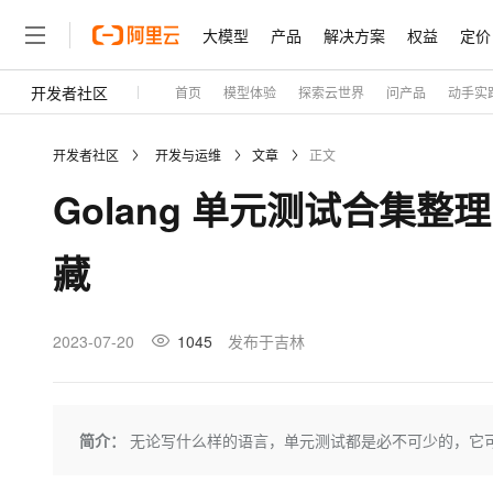
大模型
产品
解决方案
权益
定价
开发者社区
首页
模型体验
探索云世界
问产品
动手实
大模型
产品
解决方案
权益
定价
云市场
伙伴
服务
了解阿里云
精选产品
精选解决方案
普惠上云
产品定价
精选商城
成为销售伙伴
售前咨询
为什么选择阿里云
千问AI平台
开发者社区
开发与运维
文章
正文
了解云产品的定价详情
大模型服务平台百炼
千问办公，解锁你的工作
普惠上云 官方力荐
分销伙伴
在线服务
网站建设
什么是云计算
大
Golang 单元测试合集整理
大模型服务与应用平台
企业级Agent产品，直接
云服务器38元/年起，超
咨询伙伴
多端小程序
技术领先
云上成本管理
售后服务
轻量应用服务器
Agency Agents：拥
官方推荐返现计划
大模型
精选产品
精选解决方案
Salesforce 国际版订阅
稳定可靠
藏
管理和优化成本
推荐新用户得奖励，单订单
销售伙伴合作计划
自助服务
友盟天域
安全合规
人工智能与机器学习
AI
文本生成
云数据库 RDS
HappyHorse 打造一
云工开物
无影生态合作计划
在线服务
观测云
分析师报告
高校专属算力普惠，学生认
计算
互联网应用开发
2023-07-20
1045
发布于吉林
Qwen3.8-Max
HOT
Salesforce On Alibaba C
工单服务
Tuya 物联网平台阿里云
研究报告与白皮书
人工智能平台 PAI
快速拥有专属 OpenClaw
大模
Consulting Partner 合
大数据
容器
智能体时代全能旗舰模型
免费试用
短信专区
一站式AI开发、训练和推
蓝凌 OA
AI 大模型销售与服务生
现代化应用
存储
天池大赛
Qwen3.7-Plus
简介：
无论写什么样的语言，单元测试都是必不可少的，它可
云解析DNS
解决方案免费试用 新老
电子合同
最高领取价值200元试用
能看、能想、能动手的多模
安全
网络与CDN
AI 算法大赛
畅捷通