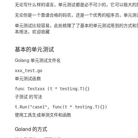
无论写什么样的语言，
单元测试都是必不可少的
，它可以极大的
大数据开发治理平台 Data
AI 产品 免费试用
网络
安全
云开发大赛
Qwen3-VL-Plus
Tableau 订阅
1亿+ 大模型 tokens 和 
无论你是一个靠谱合格的码农，
还是一个优秀的程序员
，单元测
可观测
入门学习赛
中间件
AI空中课堂在线直播课
云防火墙
140+云产品 免费试用
单元测试比较容易，此处梳理了了基本的单元测试用到的方式和
上云与迁云
云原生的云上边界网络安全
产品新客免费试用，最长1
本用法，欢迎收藏
数据库
生态解决方案
大模型服务
企业出海
大模型ACA认证体验
大数据计算
基本的单元测试
助力企业全员 AI 认知与能
行业生态解决方案
千问AI平台-Token Plan
政企业务
媒体服务
Golang 单元测试文件名
开发者生态解决方案
企业服务与云通信
xxx_test.go
千问AI平台-模型体验
AI 开发和 AI 应用解决
单元测试函数
在线体验全尺寸、多种模态
域名与网站
func Testxxx (t * testing.T){}
Happy 系列大模型
终端用户计算
子测试 的写法
Serverless
t.Run("case1", func(t * testing.T){})
使用工具生成单测文件和函数
开发工具
大模型解决方案
Goland 的方式
迁移与运维管理
快速部署 Dify，高效搭建 