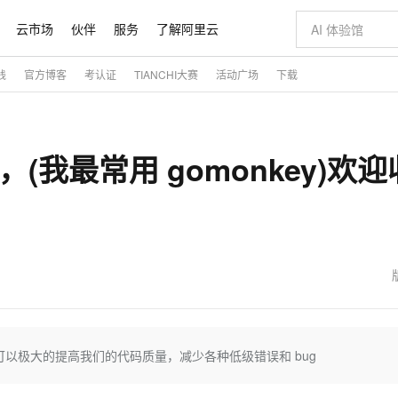
云市场
伙伴
服务
了解阿里云
践
官方博客
考认证
TIANCHI大赛
活动广场
下载
AI 特惠
数据与 API
成为产品伙伴
企业增值服务
最佳实践
价格计算器
AI 场景体
基础软件
产品伙伴合
阿里云认证
市场活动
配置报价
大模型
自助选配和估算价格
新方式
睿译宝，AI翻译排版一步到位
智启 AI 普惠权益
产品生态集成认证中心
企业支持计划
云上春晚
域名与网站
千问官方 MaaS 平台，为开发者和 Agent 而生，新用户赠送 1 亿 + tokens 额度
Qwen Aud
AI Coding
阿里云Maa
2026 阿里云
云服务器 E
为企业打
数据集
Windows
大模型认证
模型
NEW
NEW
，(我最常用 gomonkey)欢迎
交付可用成果
值低价云产品抢先购
上传文档即自动完成翻译和格式还原
至高享 1亿+免费 tokens，加速 Al 应用落地
提供智能易用的域名与建站服务
智能编程，一键
安全可靠、
产品生态伙伴
专家技术服务
云上奥运之旅
弹性计算合作
阿里云中企出
手机三要素
宝塔 Linux
全部认证
价格优势
有专属领域专家
GLM-5.2：长任务时代开源旗舰模型
阿里云 OPC 创新助力计划
千问大模型
即刻拥有 DeepS
AI 电商营销
对象存储 O
大模型
产品生态伙伴工作台
企业增值服务台
云栖战略参考
云存储合作计
云栖大会
身份实名认证
CentOS
训练营
推动算力普惠，释放技术红利
最高返9万
多领域专家智能体,一键组建 AI 虚拟交付团队
快速构建应用程序和网站，即刻迈出上云第一步
至高百万元 Token 补贴，加速一人公司成长
多元化、高性能、安全可靠的大模型服务
真正可用的 1M 上下文,一次完成代码全链路开发
轻松解锁专属 Dee
从图文生成到
云上的中国
数据库合作计
活动全景
短信
Docker
图片和
站式影视创作平台
Hermes Agent，打造自进化智能体
Token Plan 模型订阅计划
数字证书管理服务（原SSL证书）
5 分钟轻松部署
AI 广告创作
无影云电脑
企业成长
NEW
信息公告
看见新力量
云网络合作计
OCR 文字识别
JAVA
证享300元代金券
可视化编排打通从文字构思到成片全链路闭环
全托管，含MySQL、PostgreSQL、SQL Server、MariaDB多引擎
自主进化，持久记忆，越用越聪明
Qwen3.8-Max 首发尝鲜，限时加量 10 倍，夜间低至2折
实现全站HTTPS，呈现可信的WEB访问
图文、视频一
随时随地安
魔搭 Mode
Kimi-K3
HappyHors
NEW
loud
服务实践
官网公告
金融模力时刻
Salesforce O
版
发票查验
全能环境
Claude Code + GStack 打造工程团队
千问办公，限时限量积分加倍
Qoder
低代码高效构
AI 建站
短信服务
型
NEW
作计划
Kimi 最新旗舰模型，长程编程与推理利器
让文字生成流
计划
创新中心
魔搭 ModelSc
健康状态
理服务
让AI从“聊天伙伴”进化为能干活的“数字员工”
安装技能 GStack，拥有专属 AI 工程团队
你的AI工作搭子，覆盖日常办公高频场景
面向真实软件的智能体编程平台
0 代码专业建
客户案例
天气预报查询
操作系统
态合作计划
Deepseek-v4-pro
HappyHors
以极大的提高我们的代码质量，减少各种低级错误和 bug
同享
万小智 AI 建站低至 15元/月
Qoder CN
AI 短剧/漫剧
云原生数据库 
快递物流查询
WordPress
成为服务伙
高校合作
点，立即开启云上创新
覆盖公网/内网、递归/权威、移动APP等全场景解析服务
送.CN域名，送备案服务码
基于千问大模型等，支持代码智能生成、研发智能问答
AI助力短剧
态智能体模型
旗舰 MoE 大模型，百万上下文与顶尖推理能力
图生视频，流
Ubuntu