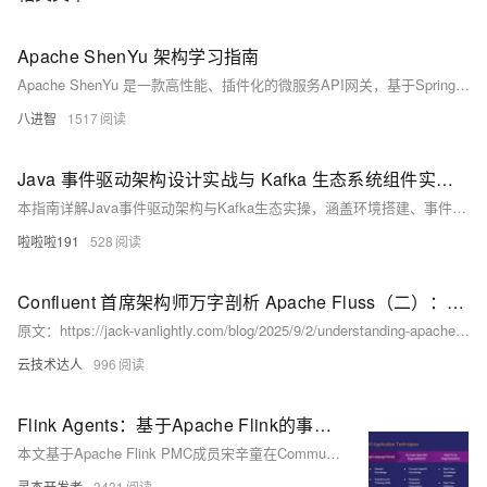
Apache ShenYu 架构学习指南
Apache ShenYu 是一款高性能、插件化的微服务API网关，基于Spring WebFlux + Reactor 构建，支持多协议、动态配置与实时数据同步。本指南以通俗类比和实战路径，带你深入理解其架构设计、核心流程与源码实现，助力快速掌握并参与贡献。
八进智
1517
Java 事件驱动架构设计实战与 Kafka 生态系统组件实操全流程指南
本指南详解Java事件驱动架构与Kafka生态实操，涵盖环境搭建、事件模型定义、生产者与消费者实现、事件测试及高级特性，助你快速构建高可扩展分布式系统。
啦啦啦191
528
Confluent 首席架构师万字剖析 Apache Fluss（二）：核心架构
原文：https://jack-vanlightly.com/blog/2025/9/2/understanding-apache-fluss 作者：Jack Vanlightly 翻译：Wayne Wang@腾讯 译注：Jack Vanlightly 是一位专注于数据系统底层架构的知名技术博主，他的文章以篇幅长、细节丰富而闻名。目前 Jack 就职于 Confluent，担任首席技术架构师，因此这篇 Fluss 深度分析文章，具备一定的客观参考意义。译文拆成了三篇文章，本文是第二篇。
云技术达人
996
Flink Agents：基于Apache Flink的事件驱动AI智能体框架
本文基于Apache Flink PMC成员宋辛童在Community Over Code Asia 2025的演讲，深入解析Flink Agents项目的技术背景、架构设计与应用场景。该项目聚焦事件驱动型AI智能体，结合Flink的实时处理能力，推动AI在工业场景中的工程化落地，涵盖智能运维、直播分析等典型应用，展现其在AI发展第四层次——智能体AI中的重要意义。
灵杰开发者
3431