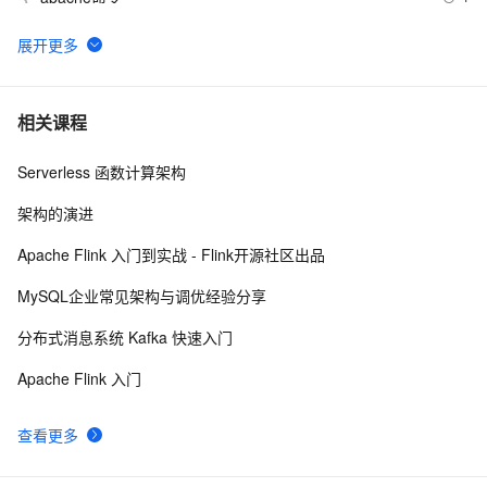
org.apache.commons.dbcp.PoolingDataSource$PoolGuardConn
最强指南！数据湖Apache Hudi、Iceberg、Delta环境搭
21
6
建
报错：SemanticException 
6
7
相关课程
org.apache.hadoop.hive.ql.metadata.HiveException: 
java.lang.RuntimeException：Un
Serverless 函数计算架构
Apache Flink 2.1.0: 面向实时 Data + AI 全面升级，开
17
8
启智能流处理新纪元
架构的演进
zabbix：web服务Apache/Nginx状态监控
3
9
Apache Flink 入门到实战 - Flink开源社区出品
带你读《Apache Doris 案例集》——06 Apache   Doris  
18
10
MySQL企业常见架构与调优经验分享
助力中国联通万亿日志数据分析提速10倍（2）
分布式消息系统 Kafka 快速入门
Apache Flink 入门
查看更多