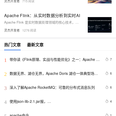
灵杰开发者
715
Apache Flink：从实时数据分析到实时AI
Apache Flink 是实时数据处理领域的核心技术，历经十年发展，已从学术项目成长为实时计算的事实标准。它在现代数据架构中发挥着关键作用，支持实时数据分析、湖仓集成及实时 AI 应用。随着 Flink 2.0 的发布，其在流式湖仓、AI 驱动决策等方面展现出强大潜力，正推动企业迈向智能化、实时化的新阶段。
灵杰开发者
1276
热门文章
最新文章
带你读《Flink原理、实战与性能优化》之一：Apache 
7
1
Flink介绍
数据无界、湖仓无界，Apache Doris 湖仓一体典型场景
6
2
实战指南（下篇）
深入了解Apache RocketMQ：可靠的分布式消息队列
6
3
使用json-lib-2.1.jar报，
4
4
org.apache.struts2.json.JSONWriter can not access a 
member of class 
apache命令
1
5