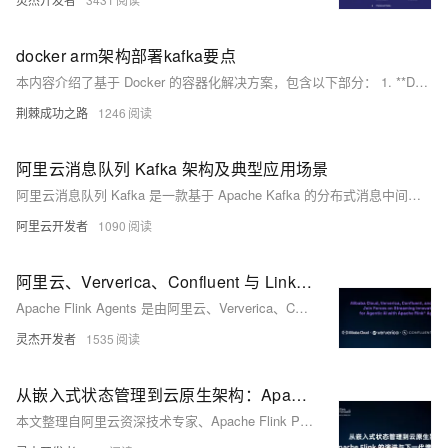
docker arm架构部署kafka要点
本内容介绍了基于 Docker 的容器化解决方案，包含以下部分： 1. **Docker 容器管理**：通过 Portainer 可视化管理工具实现对主节点和代理节点的统一管理。 2. **Kafka 可视化工具**：部署 Kafka-UI 以图形化方式监控和管理 Kafka 集群，支持动态配置功能， 3. **Kafka 安装与配置**：基于 Bitnami Kafka 镜像，提供完整的 Kafka 集群配置示例，涵盖 KRaft 模式、性能调优参数及数据持久化设置，适用于高可用生产环境。 以上方案适合 ARM64 架构，为用户提供了一站式的容器化管理和消息队列解决方案。
荆棘成功之路
1246
阿里云消息队列 Kafka 架构及典型应用场景
阿里云消息队列 Kafka 是一款基于 Apache Kafka 的分布式消息中间件，支持消息发布与订阅模型，满足微服务解耦、大数据处理及实时流数据分析需求。其通过存算分离架构优化成本与性能，提供基础版、标准版和专业版三种 Serverless 版本，分别适用于不同业务场景，最高 SLA 达 99.99%。阿里云 Kafka 还具备弹性扩容、多可用区部署、冷热数据缓存隔离等特性，并支持与 Flink、MaxCompute 等生态工具无缝集成，广泛应用于用户行为分析、数据入库等场景，显著提升数据处理效率与实时性。
阿里云开发者
1090
阿里云、Ververica、Confluent 与 LinkedIn 携手推进流式创新，共筑基于 Apache Flink Agents 的智能体 AI 未来
Apache Flink Agents 是由阿里云、Ververica、Confluent 与 LinkedIn 联合推出的开源子项目，旨在基于 Flink 构建可扩展、事件驱动的生产级 AI 智能体框架，实现数据与智能的实时融合。
灵杰开发者
1535
从嵌入式状态管理到云原生架构：Apache Flink 的演进与下一代增量计算范式
本文整理自阿里云资深技术专家、Apache Flink PMC 成员梅源在 Flink Forward Asia 新加坡 2025上的分享，深入解析 Flink 状态管理系统的发展历程，从核心设计到 Flink 2.0 存算分离架构，并展望未来基于流批一体的通用增量计算方向。