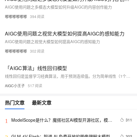
AIGC使用问题之多模态大模型如何升级AIGC的内容创作能力
嘟嘟嘟嘟嘟嘟
394
AIGC使用问题之视觉大模型如何提高AIGC的感知能力
AIGC使用问题之视觉大模型如何提高AIGC的感知能力
嘟嘟嘟嘟嘟嘟
302
「AIGC算法」线性回归模型
线性回归是监督学习经典算法，用于预测连续值。分为简单线性（1个特征）和多元线性（多特征）两种。模型建立涉及数据预处理、特征选择、参数估计和损失函数最小化。Python中可使用`sklearn`库快速实现，例如，创建、训练模型，预测并可视化结果。广泛应用于多个领域。
AIGC小王子
517
热门文章
最新文章
ModelScope是什么？魔搭社区AI模型开源社区，模型
311
1
即服务（MaaS）的共享平台
GLM-4V-Flash：智谱 AI 免费开放的图像理解大模型 
302