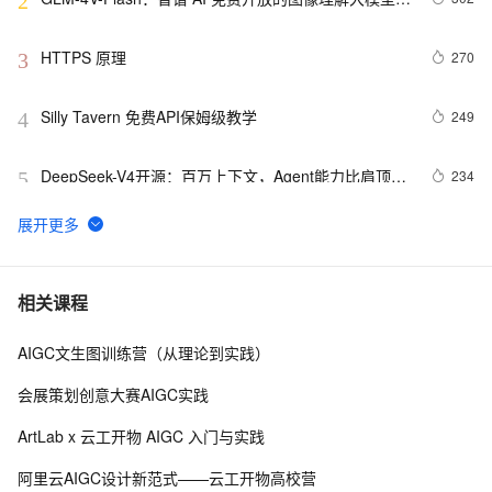
2
API 接口
HTTPS 原理
270
3
Silly Tavern 免费API保姆级教学
249
4
DeepSeek-V4开源：百万上下文，Agent能力比肩顶级
234
5
闭源模型
阿里云产品七月刊来啦
202
6
Dropout的深入理解（基础介绍、模型描述、原理深
196
7
相关课程
入、代码实现以及变种）
AIGC文生图训练营（从理论到实践）
2026 上半年智能体AI Agent趋势报告 GitHub、PH、
186
8
HF 三端全网数据调研
会展策划创意大赛AIGC实践
MNN-LLM App：在手机上离线运行大模型，阿里巴巴
184
9
ArtLab x 云工开物 AIGC 入门与实践
开源基于 MNN-LLM 框架开发的手机 AI 助手应用
HumanOmni：首个专注人类中心场景的多模态大模
176
10
阿里云AIGC设计新范式——云工开物高校营