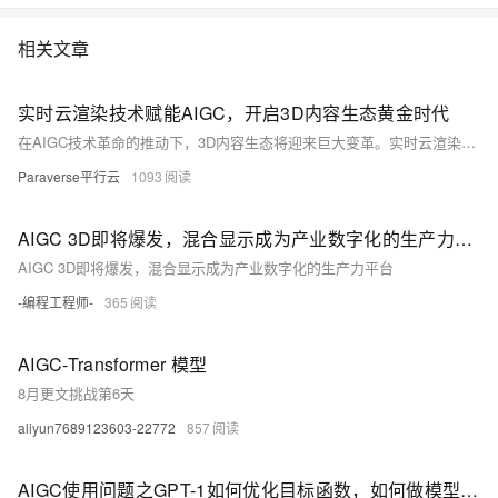
相关文章
实时云渲染技术赋能AIGC，开启3D内容生态黄金时代
在AIGC技术革命的推动下，3D内容生态将迎来巨大变革。实时云渲染与Cloud XR技术将在三维数字资产的上云、交互及传播中扮演关键角色，大幅提升生产效率并降低门槛。作为云基础设施厂商，抓住这一机遇将加速元宇宙的构建与繁荣。AIGC不仅改变3D内容的生成方式，从手工转向自动生成，还将催生更多3D创作工具和基础设施，进一步丰富虚拟世界的构建。未来，通过文本输入即可生成引人注目的3D环境，多模态模型的应用将极大拓展创作的可能性。
Paraverse平行云
1093
AIGC 3D即将爆发，混合显示成为产业数字化的生产力平台
AIGC 3D即将爆发，混合显示成为产业数字化的生产力平台
-编程工程师-
365
AIGC-Transformer 模型
8月更文挑战第6天
aliyun7689123603-22772
857
AIGC使用问题之GPT-1如何优化目标函数，如何做模型微调