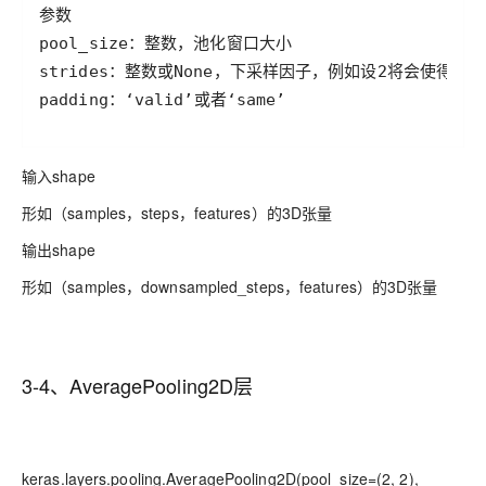
padding：‘valid’或者‘same’
输入shape
形如（samples，steps，features）的3D张量
输出shape
形如（samples，downsampled_steps，features）的3D张量
3-4、AveragePooling2D层
keras.layers.pooling.AveragePooling2D(pool_size=(2, 2),