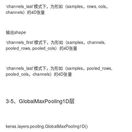
‘channels_last’模式下，为形如（samples，rows, cols，
channels）的4D张量
输出shape
‘channels_first’模式下，为形如（samples，channels,
pooled_rows, pooled_cols）的4D张量
‘channels_last’模式下，为形如（samples，pooled_rows,
pooled_cols，channels）的4D张量
3-5、GlobalMaxPooling1D层
keras.layers.pooling.GlobalMaxPooling1D()