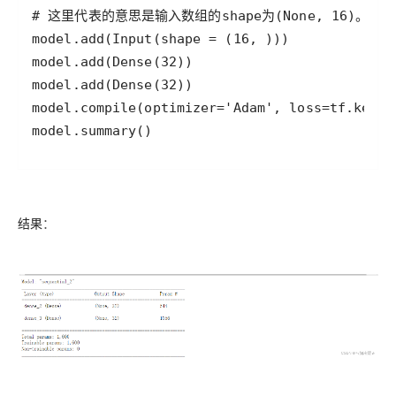
model.summary()
结果
：