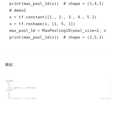
print(max_pool_1d(x))  # shape = (1,5,1)  arr
输出
：