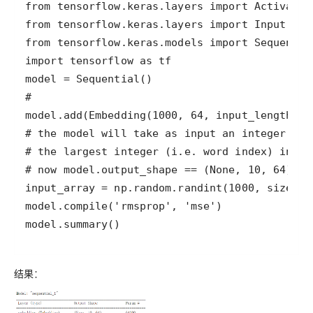
model.summary()
结果
：