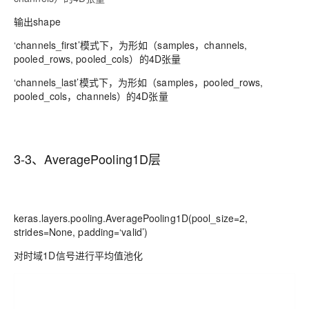
输出shape
‘channels_first’模式下，为形如（samples，channels,
pooled_rows, pooled_cols）的4D张量
‘channels_last’模式下，为形如（samples，pooled_rows,
pooled_cols，channels）的4D张量
3-3、AveragePooling1D层
keras.layers.pooling.AveragePooling1D(pool_size=2,
strides=None, padding=‘valid’)
对时域1D信号进行平均值池化