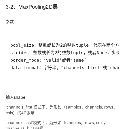
3-2、MaxPooling2D层
参数
data_format：字符串，“channels_first”或“cha
输入shape
‘channels_first’模式下，为形如（samples，channels, rows，
cols）的4D张量
‘channels_last’模式下，为形如（samples，rows, cols，
channels）的4D张量