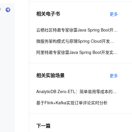
相关电子书
更多
息提取
与 AI 智能体进行实时音视频通话
从文本、图片、视频中提取结构化的属性信息
构建支持视频理解的 AI 音视频实时通话应用
云栖社区特邀专家徐雷Java Spring Boot开发实战系列课程（第20讲）：经典面试题与阿里等名企内部招聘求职面试技巧
t.diy 一步搞定创意建站
构建大模型应用的安全防护体系
微服务架构模式与原理Spring Cloud开发实战
通过自然语言交互简化开发流程,全栈开发支持
通过阿里云安全产品对 AI 应用进行安全防护
阿里特邀专家徐雷Java Spring Boot开发实战系列课程（第18讲）：制作Java Docker镜像与推送到DockerHub和阿里云Docker仓库
相关实验场景
更多
AnalyticDB Zero-ETL：简单易用零成本的一站式数据分析
基于Flink+Kafka实现订单评论实时分析
下一篇