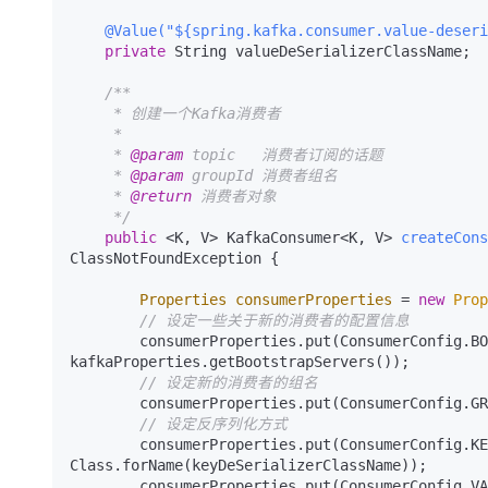
@Value("${spring.kafka.consumer.value-deseri
private
 String valueDeSerializerClassName;

/**

     * 创建一个Kafka消费者

     *

     * 
@param
 topic   消费者订阅的话题

     * 
@param
 groupId 消费者组名

     * 
@return
 消费者对象

     */
public
 <K, V> KafkaConsumer<K, V> 
createCons
ClassNotFoundException {

Properties
consumerProperties
=
new
Prop
// 设定一些关于新的消费者的配置信息
        consumerProperties.put(ConsumerConfig.BOOTSTRAP_SERVERS_CONFIG, 
kafkaProperties.getBootstrapServers());

// 设定新的消费者的组名
        consumerProperties.put(ConsumerConfig.GROUP_ID_CONFIG, groupId);

// 设定反序列化方式
        consumerProperties.put(ConsumerConfig.KEY_DESERIALIZER_CLASS_CONFIG, 
Class.forName(keyDeSerializerClassName));

        consumerProperties.put(ConsumerConfig.VALUE_DESERIALIZER_CLASS_CONFIG, 