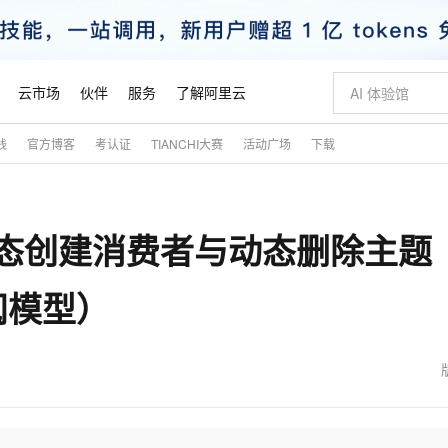
云市场
伙伴
服务
了解阿里云
践
官方博客
考认证
TIANCHI大赛
活动广场
下载
AI 特惠
数据与 API
成为产品伙伴
企业增值服务
最佳实践
价格计算器
AI 场景体
基础软件
产品伙伴合
阿里云认证
市场活动
配置报价
大模型
自助选配和估算价格
新方式
睿译宝，AI翻译排版一步到位
智启 AI 普惠权益
产品生态集成认证中心
企业支持计划
云上春晚
域名与网站
千问官方 MaaS 平台，为开发者和 Agent 而生，新用户赠送 1 亿 + tokens 额度
Qwen Aud
AI Coding
阿里云Maa
2026 阿里云
云服务器 E
为企业打
数据集
Windows
大模型认证
模型
NEW
NEW
fka动态创建消费者与动态删除主题
交付可用成果
值低价云产品抢先购
上传文档即自动完成翻译和格式还原
至高享 1亿+免费 tokens，加速 Al 应用落地
提供智能易用的域名与建站服务
智能编程，一键
安全可靠、
产品生态伙伴
专家技术服务
云上奥运之旅
弹性计算合作
阿里云中企出
手机三要素
宝塔 Linux
全部认证
价格优势
有专属领域专家
GLM-5.2：长任务时代开源旗舰模型
阿里云 OPC 创新助力计划
千问大模型
即刻拥有 DeepS
AI 电商营销
对象存储 O
大模型
产品生态伙伴工作台
企业增值服务台
云栖战略参考
云存储合作计
云栖大会
身份实名认证
CentOS
训练营
阅模型）
推动算力普惠，释放技术红利
最高返9万
多领域专家智能体,一键组建 AI 虚拟交付团队
快速构建应用程序和网站，即刻迈出上云第一步
至高百万元 Token 补贴，加速一人公司成长
多元化、高性能、安全可靠的大模型服务
真正可用的 1M 上下文,一次完成代码全链路开发
轻松解锁专属 Dee
从图文生成到
云上的中国
数据库合作计
活动全景
短信
Docker
图片和
站式影视创作平台
Hermes Agent，打造自进化智能体
Token Plan 模型订阅计划
数字证书管理服务（原SSL证书）
5 分钟轻松部署
AI 广告创作
无影云电脑
企业成长
NEW
信息公告
看见新力量
云网络合作计
OCR 文字识别
JAVA
证享300元代金券
可视化编排打通从文字构思到成片全链路闭环
全托管，含MySQL、PostgreSQL、SQL Server、MariaDB多引擎
自主进化，持久记忆，越用越聪明
Qwen3.8-Max 首发尝鲜，限时加量 10 倍，夜间低至2折
实现全站HTTPS，呈现可信的WEB访问
图文、视频一
随时随地安
魔搭 Mode
Kimi-K3
HappyHors
NEW
loud
服务实践
官网公告
金融模力时刻
Salesforce O
版
发票查验
全能环境
Claude Code + GStack 打造工程团队
千问办公，限时限量积分加倍
Qoder
低代码高效构
AI 建站
短信服务
型
NEW
作计划
Kimi 最新旗舰模型，长程编程与推理利器
让文字生成流
计划
创新中心
魔搭 ModelSc
健康状态
理服务
让AI从“聊天伙伴”进化为能干活的“数字员工”
安装技能 GStack，拥有专属 AI 工程团队
你的AI工作搭子，覆盖日常办公高频场景
面向真实软件的智能体编程平台
0 代码专业建
客户案例
天气预报查询
操作系统
态合作计划