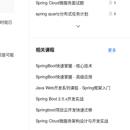
安全
Spring Cloud微服务面试题
我要投诉
e-1.1-I2V
Cosyvoice-V3-Flash
5
PolarDB
上云场景组合购
Milvus 弹性伸缩功能新增节
伴
漫剧创作，剧本、分镜、视频高效生成
100%兼容MySQL、PostgreSQL，兼容Oracle，支持集中和分布式
覆盖90%+业务场景，专享组合折扣价
点支持范围
畅自然，细节丰富
高表现力语音合成大模型，语音克隆听感自然
VPN
spring quartz分布式任务计划
6
ernetes 版 ACK
云聚AI 严选权益
时就已
AI 原生数据库服务发布
SSL 证书
Spring5参考指南:JSR 330标准注解
4
2V
Fun-ASR
，一键激活高效办公新体验
理容器应用的 K8s 服务
精选AI产品，从模型到应用全链提效
Agent 数据网关
文戏情感细腻自然，动作戏激烈拳拳到肉，实现更强表演能力
支持中英文自由切换，具备更强的噪声鲁棒性
堡垒机
第二章：SpringCloud 将微服务注册
4
AI 用量加速计划
云原生数据库 PolarDB
至Eureka
防火墙
、识别商机，让客服更高效、服务更出色。
Spring中编写配置文件之帮助提示
新老同享，达量后返
Agentic Database 发布
4
相关课程
更多
但是可能
主机安全
应用
SpringBoot快速掌握 - 核心技术
千问办公
NEW
AI 应用及服务市场
的智能体编程平台
一站式AI生产力平台
SpringBoot快速掌握 - 高级应用
AI 应用
伶鹊
Java Web开发系列课程 - Spring框架入门
企业级人与Agent协作平台，接入和调度多个数字员工
智能客服平台，对话机器人、对话分析、智能外呼
大模型
Spring Boot 2.5.x开发实战
大模型服务平台百炼 - 全妙
自然语言处理
Springboot项目云开发快速迁移
应用创作平台
多模态内容创作工具，已接入 DeepSeek
数据标注
Spring Cloud微服务架构设计与开发实战
机器学习