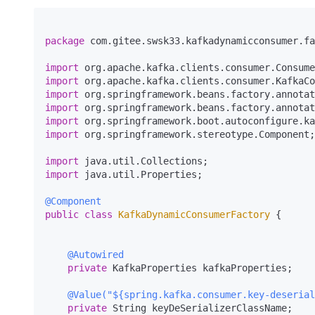
大模型解决方案
迁移与运维管理
快速部署 Dify，高效搭建 
package
 com.gitee.swsk33.kafkadynamicconsumer.fa
专有云
import
10 分钟在聊天系统中增加
import
import
import
import
import
 org.springframework.stereotype.Component;

import
import
 java.util.Properties;

@Component
public
class
KafkaDynamicConsumerFactory
 {

@Autowired
private
 KafkaProperties kafkaProperties;

@Value("${spring.kafka.consumer.key-deserial
private
 String keyDeSerializerClassName;
