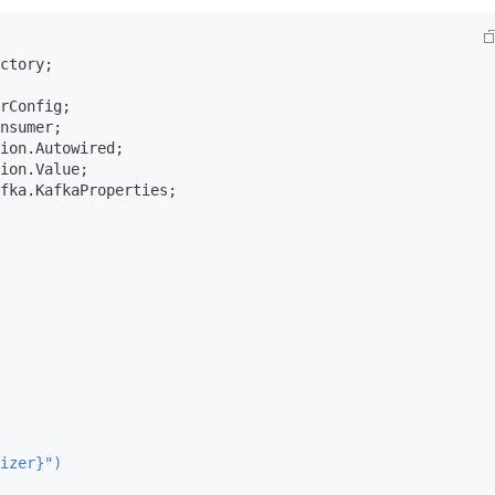
AI 应用
10分钟微调：让0.6B模型媲美235B模
多模态数据信
ctory;

型
依托云原生高可用架构,实现Dify私有化部署
用1%尺寸在特定领域达到大模型90%以上效果
一个 AI 助手
超强辅助，Bol
即刻拥有 DeepSeek-R1 满血版
在企业官网、通讯软件中为客户提供 AI 客服
多种方案随心选，轻松解锁专属 DeepSeek
izer}")