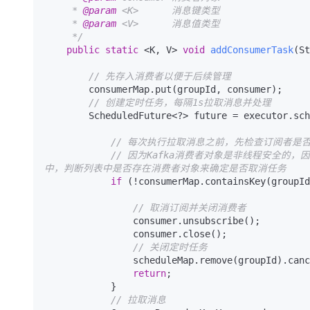
     * 
@param
 <K>      消息键类型

     * 
@param
 <V>      消息值类型

     */
public
static
 <K, V> 
void
addConsumerTask
(St
// 先存入消费者以便于后续管理
        consumerMap.put(groupId, consumer);

// 创建定时任务，每隔1s拉取消息并处理
        ScheduledFuture<?> future = executor.scheduleAtFixedRate(() -> {

// 每次执行拉取消息之前，先检查订阅者是
// 因为Kafka消费者对象是非线程安全
中，判断列表中是否存在消费者对象来确定是否取消任务
if
 (!consumerMap.containsKey(groupId
// 取消订阅并关闭消费者
                consumer.unsubscribe();

                consumer.close();

// 关闭定时任务
                scheduleMap.remove(groupId).ca
return
;

            }

// 拉取消息