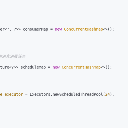
er<?, ?>> consumerMap = 
new
ConcurrentHashMap
<>();

uture<?>> scheduleMap = 
new
ConcurrentHashMap
<>();

e
executor
=
 Executors.newScheduledThreadPool(
24
);
