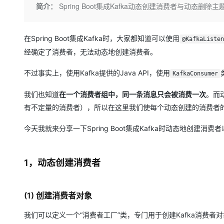
存储
天池大赛
Qwen3.7-Plus
简介：
Spring Boot集成Kafka动态创建消费者与动态
云解析DNS
解决方案免费试用 新老
电子合同
最高领取价值200元试用
能看、能想、能动手的多模
安全
网络与CDN
AI 算法大赛
畅捷通
大数据开发治理平台 Data
AI 产品 免费试用
在Spring Boot集成Kafka时，大家都知道可以使用
网络
@KafkaListen
安全
云开发大赛
Qwen3-VL-Plus
Tableau 订阅
1亿+ 大模型 tokens 和 
经确定了消费者，无法动态地创建消费者。
可观测
入门学习赛
中间件
AI空中课堂在线直播课
云防火墙
140+云产品 免费试用
不过事实上，使用Kafka提供的Java API，使用
KafkaConsumer
上云与迁云
云原生的云上边界网络安全
产品新客免费试用，最长1
数据库
生态解决方案
我们也知道
在一个消费者组中，同一条消息只会被消费一次
。而
大模型服务
企业出海
大模型ACA认证体验
大数据计算
有不定量的消费者），所以在这里我们使每个动态创建的消费者
助力企业全员 AI 认知与能
行业生态解决方案
千问AI平台-Token Plan
政企业务
媒体服务
今天我就来分享一下Spring Boot集成Kafka时动态地创建消费
开发者生态解决方案
企业服务与云通信
千问AI平台-模型体验
AI 开发和 AI 应用解决
在线体验全尺寸、多种模态
1，动态创建消费者
域名与网站
Happy 系列大模型
终端用户计算
(1) 创建消费者对象
Serverless
我们可以定义一个“消费者工厂”类，专门用于创建Kafka消费者
开发工具