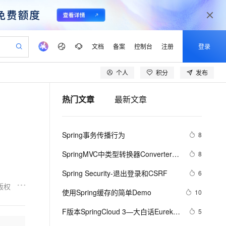
文档
备案
控制台
注册
登录
个人
积分
发布
验
作计划
器
AI 活动
专业服务
服务伙伴合作计划
开发者社区
加入我们
产品动态
服务平台百炼
阿里云 OPC 创新助力计划
热门文章
最新文章
一站式生成采购清单，支持单品或批量购买
io：打造专属 AI 语音助手
S产品伙伴计划（繁花）
峰会
CS
造的大模型服务与应用开发平台
一句话生成原生可编辑精美 PPT 文稿
AI 生产力先锋
Al MaaS 服务伙伴赋能合作
域名
博文
Careers
至高可申请百万元
Qwen3.8-Max 模型上线
开启高性价比 AI 编程新体验
弹性可伸缩的云计算服务
Qwen-Audio-3.0-Realtime 端到端实时语音角色扮演
输入一句话想法, 轻松生成专业的 PPT
先锋实践拓展 AI 生产力的边界
Token 补贴，五大权
计划
海大会
伙伴信用分合作计划
商标
问答
社会招聘
Spring事务传播行为
8
益加速 OPC 成功
eek-V4-Pro
SS
一键部署幻兽帕鲁游戏服务器
飞天发布时刻
HOT
Open Search 向量检索版支
划
备案
电子书
校园招聘
pSeek-V4-Pro
视频创作，一键激活电商全链路生产力
稳定、安全、高性价比、高性能的云存储服务
一键购买专属联机服务器，轻松开启游戏
所见，即是所愿
持视频检索 Pipeline 功能
更多支持
SpringMVC中类型转换器Converter＜
8
划
公司注册
镜像站
视频生成
语音识别与合成
S,T＞详解
专属 QwenPaw
漫剧工坊：一站式动画创作平台
AI 实训营
HOT
应用身份服务 (IDaaS)
Spring Security-退出登录和CSRF 
6
合作伙伴培训与认证
划
上云迁移
站生成，高效打造优质广告素材
全接入的云上超级电脑
从聊天伙伴进化为能主动干活的本地数字员工
快速生产连贯的高质量长漫剧
从基础到进阶，Agent 创客手把手教你
OpenClaw 管理能力上线
版权
lScope
我要反馈
e-1.1-T2V
Qwen3-TTS-Flash
使用Spring缓存的简单Demo
10
查询合作伙伴
n Alibaba Cloud ISV 合作
代维服务
建企业门户网站
10 分钟搭建微信、支付宝小程序
MaxCompute MaxFrame 提
畅细腻的高质量视频
离线语音合成大模型，多语言方言自适应，低延迟高稳定
创新加速
F版本SpringCloud 3—大白话Eureka
ope
登录合作伙伴管理后台
5
我要建议
站，无忧落地极速上线
以可视化方式快速构建移动和 PC 门户网站
国内短信简单易用，安全可靠，秒级触达，全球覆盖200+国家和地区。
高效部署网站，快速应用到小程序
供自动弹性内存功能
服务注册与发现