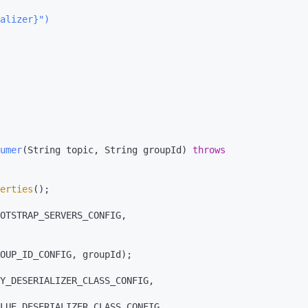
alizer}")
umer
(String topic, String groupId)
throws
erties
();
