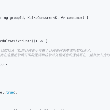
ring groupId, KafkaConsumer<K, V> consumer)
 {

否已被取消（如果订阅者不存在于订阅者列表中说明被取消了）
的，因此在这里把取消订阅的逻辑和拉取并处理消息的逻辑写在一起并放入定
)) {

ncel(
true
);
