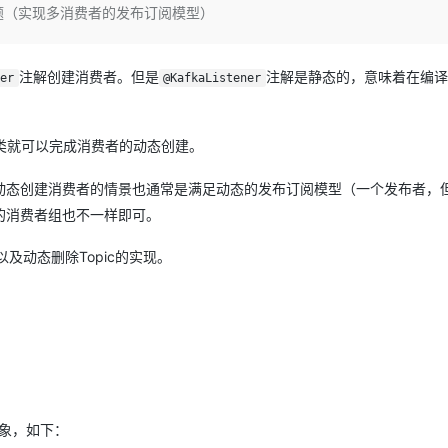
Deepseek-v4-pro
HappyHors
删除主题（实现多消费者的发布订阅模型）
同享
万小智 AI 建站低至 15元/月
Qoder CN
AI 短剧/漫剧
云原生数据库 
快递物流查询
WordPress
成为服务伙
高校合作
点，立即开启云上创新
覆盖公网/内网、递归/权威、移动APP等全场景解析服务
送.CN域名，送备案服务码
基于千问大模型等，支持代码智能生成、研发智能问答
AI助力短剧
态智能体模型
旗舰 MoE 大模型，百万上下文与顶尖推理能力
图生视频，流
Ubuntu
服务生态伙伴
云工开物
企业应用
Works
Night Plan 支持 Qwen 3.8-Max
云原生大数据计算服务 MaxCompute
AI 办公
容器服务 Kub
注解创建消费者。但是
注解是静态的，意味着在编译
NEW
er
@KafkaListener
GLM-5.2
Wan2.7-T
Red Hat
30+ 款产品免费体验
Data Agent 驱动的一站式 Data+AI 开发治理平台
夜间 5 折，Qwen/Meoo/TokenPlan 客户专享
面向分析的企业级SaaS模式云数据仓库
AI智能应用
提供一站式管
科研合作
视觉 Coding、空间感知、多模态思考等全面升级
1M上下文，专为长程任务能力而生
ERP
堂（旗舰版）
SUSE
智能客服
类就可以完成消费者的动态创建。
CRM
防护产品
2个月
自动承接线索
建站小程序
动态创建消费者的情景也通常是满足动态的发布订阅模型（一个发布者，
OA 办公系统
AI 应用构建
大模型原生
的消费者组也不一样即可。
力提升
财税管理
模板建站
Qoder
大模型服务平台百炼-应用模版
HOT
NEW
面向真实软件
者以及动态删除Topic的实现。
个人版上线、团队版降价；千问3.8-Max首发发尝鲜
丰富多元化的应用模版和解决方案
400电话
定制建站
万有无界
大模型服务平台百炼-智能体
方案
广告营销
模板小程序
的模型效果
灵活可视化地构建企业级 Agent
定制小程序
秒悟
人工智能平台 PAI
APP 开发
云端极速 AI 
新一代 AI 视频生成模型，深度适配广告营销等场景
AI Native 的算法工程平台，一站式完成建模、训练、推理服务部署
建站系统
对象，如下：