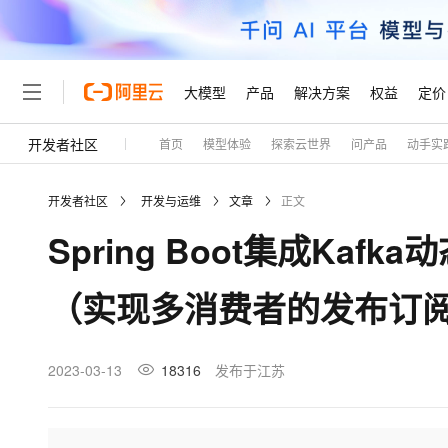
大模型
产品
解决方案
权益
定价
开发者社区
首页
模型体验
探索云世界
问产品
动手实
大模型
产品
解决方案
权益
定价
云市场
伙伴
服务
了解阿里云
精选产品
精选解决方案
普惠上云
产品定价
精选商城
成为销售伙伴
售前咨询
为什么选择阿里云
千问AI平台
开发者社区
开发与运维
文章
正文
了解云产品的定价详情
大模型服务平台百炼
千问办公，解锁你的工作
普惠上云 官方力荐
分销伙伴
在线服务
网站建设
什么是云计算
大
Spring Boot集成Ka
大模型服务与应用平台
企业级Agent产品，直接
云服务器38元/年起，超
咨询伙伴
多端小程序
技术领先
云上成本管理
售后服务
轻量应用服务器
Agency Agents：拥
官方推荐返现计划
大模型
精选产品
精选解决方案
Salesforce 国际版订阅
稳定可靠
（实现多消费者的发布订
管理和优化成本
推荐新用户得奖励，单订单
销售伙伴合作计划
自助服务
友盟天域
安全合规
人工智能与机器学习
AI
文本生成
云数据库 RDS
HappyHorse 打造一
云工开物
无影生态合作计划
在线服务
观测云
分析师报告
高校专属算力普惠，学生认
计算
互联网应用开发
2023-03-13
18316
发布于江苏
Qwen3.8-Max
HOT
Salesforce On Alibaba C
工单服务
Tuya 物联网平台阿里云
研究报告与白皮书
人工智能平台 PAI
快速拥有专属 OpenClaw
大模
Consulting Partner 合
大数据
容器
智能体时代全能旗舰模型
免费试用
短信专区
一站式AI开发、训练和推
蓝凌 OA
AI 大模型销售与服务生
现代化应用